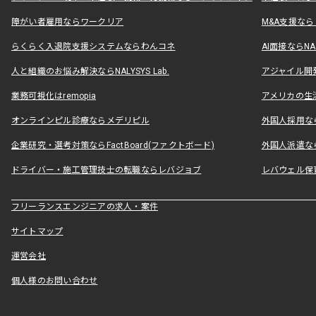
障がい者雇用ならワークリア
M&A支援な
らくらく入退院支援システムならわんコネ
AI面接ならNAL
人と組織のお悩み解決ならNALYSYS Lab.
アジャイル開発なら
業務可視化はremopia
アメリカの生活
オンラインピル診療ならメデリピル
外国人採用ならLe
企業研究・選考対策ならFactBoard(ファクトボード)
外国人派遣なら
ドライバー・施工管理技士の転職ならレバジョブ
レバウェル保
フリーランスエンジニアの求人・案件
サイトマップ
運営会社
個人様のお問い合わせ