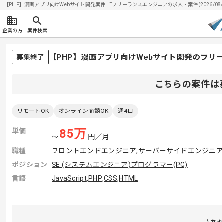
【PHP】漫画アプリ向けWebサイト開発案件| ITフリーランスエンジニアの求人・案件(2026/08/
企業の方
案件検索
【PHP】漫画アプリ向けWebサイト開発のフリ
募集終了
こちらの案件は
リモートOK
オンライン商談OK
週4日
単価
85
万
〜
円／月
職種
フロントエンドエンジニア
,
サーバーサイドエンジニ
ポジション
SE (システムエンジニア)
プログラマー(PG)
言語
JavaScript
,
PHP
,
CSS
,
HTML