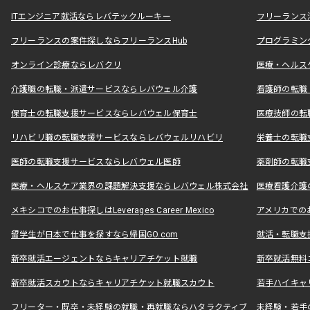
ITエンジニア就活ならレバテックルーキー
フリーランス
フリーランスの案件探しならフリーランスHub
プログラミン
オンライン診療ならレバクリ
医療・ヘルス
介護職の転職・派遣サービスならレバウェル介護
看護師の転職
保育士の転職支援サービスならレバウェル保育士
医療技師の転
リハビリ職の転職支援サービスならレバウェルリハビリ
栄養士の転職
医師の転職支援サービスならレバウェル医師
薬剤師の転職
医療・ヘルスケア業界の課題解決支援ならレバウェル株式会社
医療看護介護の
メキシコでのお仕事探しはLeverages Career Mexico
アメリカでのお仕事
留学生が日本で仕事を探すなら帰国GO.com
就活・転職支
新卒就活エージェントならキャリアチケット就職
新卒就活無料
新卒就活スカウトならキャリアチケット就職スカウト
若手ハイキャ
フリーター・既卒・未経験の就職・再就職ならハタラクティブ
未経験・若手