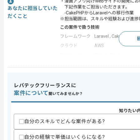
・漫画アプリ向けWebサイトの開発にお
下記作業をご担当いただきます。
あなたに担当していた
-CakePHPからLaravelへの移行作業
だくこと
※担当範囲は、スキルや経験および進捗
この案件で扱う技術
フレームワーク
Laravel , CakePHP
クラウド
AWS
開発ツール
GitHub , Docker
この案件のポイント
業務内容
リプレイス
特徴
参画実績あり , 週3日
レバテックフリーランスに
案件について
聞いてみませんか？
求めるスキル
知りたい
スキル
・Laravelを用いた開発経験
自分のスキルでどんな案件がある?
・CakePHPを用いた開発経験
・HTML及びcss及びJavaScriptjsの
自分の経験で単価はいくらになる?
歓迎スキル