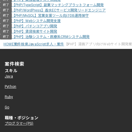
【PHP/TypeScript】副業マッチングプラットフォーム開発
終了
【PHP/WordPress】香水ECサービス開発リードエンジニア
終了
【PHP/MySQL】営業支援ツール向けDB運用保守
終了
【PHP】Webシステム開発支援
終了
【PHP】パチンコアプリ開発
終了
【PHP】賃貸検索サイト開発
終了
【PHP】治験システム・医療系CRMシステム開発
終了
HOME
案件検索
JavaScript求人・案件
【PHP】漫画アプリ向けWebサイト開発
案件検索
スキル
Java
Python
Ruby
Go
職種・ポジション
プログラマー(PG)