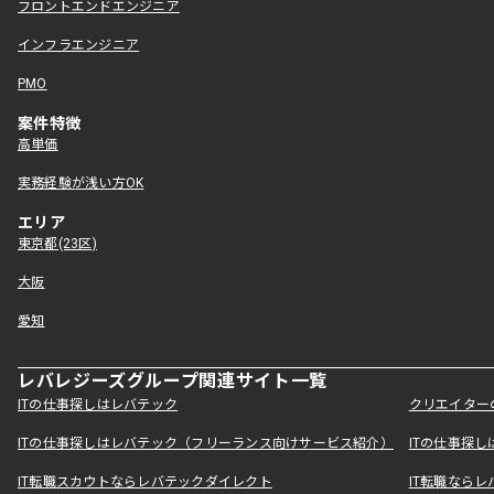
フロントエンドエンジニア
インフラエンジニア
PMO
案件特徴
高単価
実務経験が浅い方OK
エリア
東京都(23区)
大阪
愛知
レバレジーズグループ関連サイト一覧
ITの仕事探しはレバテック
クリエイター
ITの仕事探しはレバテック（フリーランス向けサービス紹介）
ITの仕事探
IT転職スカウトならレバテックダイレクト
IT転職なら