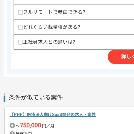
・GitHub使用経験
・Docker環境の経験
フルリモートで参画できる?
スキルに不安がある方へ
どれくらい裁量権がある?
上記に似た経験やスキルをお持ちであれば申
正社員求人との違いは?
精算条件
有
詳し
精算・お支払い
精算基準時間
140時間〜180時間
支払いサイト
15日
条件が似ている案件
商談回数
1回
その他募集要項
募集人数
1人
【PHP】医療法人向けSaaS開発の求人・案件
作業開始日
2022/02/14
750,000
〜
円／月