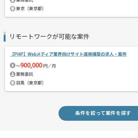
業務委託
漫画投稿サービスを展開している企業で
東京（東京都）
エージェントからのコ
急成長をしている新進気鋭の企業でござ
メント
フラットな現場でになりますので、
リモートワークが可能な案件
コミュニケーションを取りながら作業を
【PHP】Webメディア業界向けサイト運用構築の求人・案件
リモート作業が可能な企業でございます
900,000
〜
円／月
業務委託
目黒（東京都）
条件を絞って案件を探す