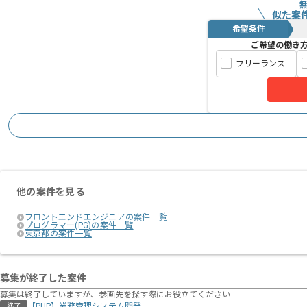
似た案
希望条件
ご希望の働き
フリーランス
他の案件を見る
フロントエンドエンジニアの案件一覧
プログラマー(PG)の案件一覧
東京都の案件一覧
募集が終了した案件
募集は終了していますが、参画先を探す際にお役立てください
【PHP】業務管理システム開発
終了