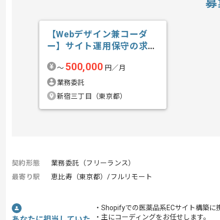
募
【Webデザイン兼コーダ
ー】サイト運用保守の求
人・案件
500,000
〜
円／月
業務委託
新宿三丁目（東京都）
契約形態
業務委託（フリーランス）
最寄り駅
恵比寿（東京都）/フルリモート
・Shopifyでの医薬品系ECサイト構築
・主にコーディングをお任せします。
あなたに担当していた