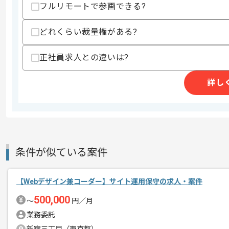
フルリモートで参画できる?
どれくらい裁量権がある?
精算条件
有
精算・お支払い
正社員求人との違いは?
精算基準時間
140時間〜180時間
支払いサイト
15日
詳し
商談回数
1回
その他募集要項
募集人数
1人
作業開始日
2022/03/01
条件が似ている案件
【Webデザイン兼コーダー】サイト運用保守の求人・案件
様々なプロダクト開発を請け負うスター
500,000
エージェントからのコ
〜
円／月
ほとんどがエンド企業からのプライム案
メント
業務委託