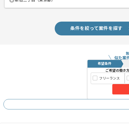
新宿三丁目（東京都）
基本的にはフルリモートでの作業を見込
作業開始時間および終了時間の調整につ
ご自身のライフスタイルに合わせて参画
条件を絞って案件を探す
似た案
希望条件
ご希望の働き
フリーランス