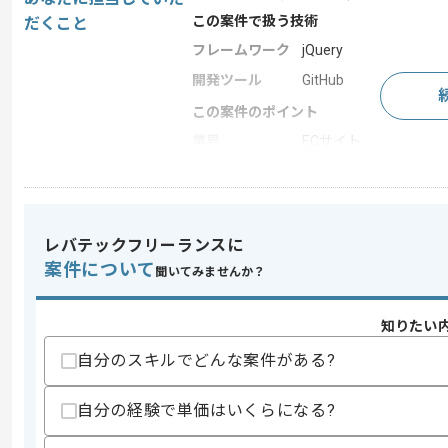
この案件で扱う技術
だくこと
フレームワーク
jQuery
開発ツール
GitHub
この案件のポイント
業界
ECサイト
業務内容
新規開発
特徴
長期プロジェクト , 急募 
レバテックフリーランスに
案件について
聞いてみませんか？
求めるスキル
スキル
・HTML、CSSでのコーディングスキル
・Photoshop,Illustratorの経験
知りたい
歓迎スキル
自分のスキルでどんな案件がある?
・Shopifyでの構築経験
自分の経験で単価はいくらになる?
スキルに不安がある方へ
上記に似た経験やスキルをお持ちであれば申