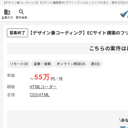
【デザイン兼コーディング】ECサイト構築案件| ITフリーランスエンジニアの求人・案件(2026/08
企業の方
案件検索
【デザイン兼コーディング】ECサイト構築のフ
募集終了
こちらの案件は
リモートOK
副業・複業
オンライン商談OK
週3日
単価
55
万
〜
円／月
職種
HTMLコーダー
言語
CSS
,
HTML
あ