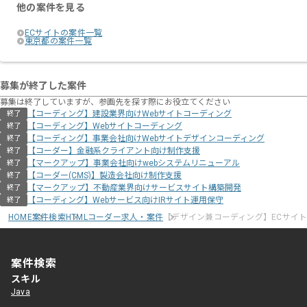
他の案件を見る
ECサイトの案件一覧
東京都の案件一覧
募集が終了した案件
募集は終了していますが、参画先を探す際にお役立てください
【コーディング】建設業界向けWebサイトコーディング
終了
【コーディング】Webサイトコーディング
終了
【コーディング】事業会社向けWebサイトデザインコーディング
終了
【コーダー】金融系クライアント向け制作支援
終了
【マークアップ】事業会社向けwebシステムリニューアル
終了
【コーダー(CMS)】製造会社向け制作支援
終了
【マークアップ】不動産業界向けサービスサイト構築開発
終了
【コーディング】Webサービス向けIRサイト運用保守
終了
HOME
案件検索
HTMLコーダー求人・案件
【デザイン兼コーディング】ECサイ
案件検索
スキル
Java