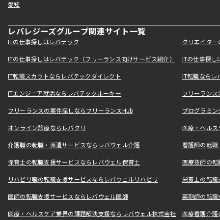
愛知
レバレジーズグループ関連サイト一覧
ITの仕事探しはレバテック
クリエイター
ITの仕事探しはレバテック（フリーランス向けサービス紹介）
ITの仕事探
IT転職スカウトならレバテックダイレクト
IT転職なら
ITエンジニア就活ならレバテックルーキー
フリーランス
フリーランスの案件探しならフリーランスHub
プログラミン
オンライン診療ならレバクリ
医療・ヘルス
介護職の転職・派遣サービスならレバウェル介護
看護師の転職
保育士の転職支援サービスならレバウェル保育士
医療技師の転
リハビリ職の転職支援サービスならレバウェルリハビリ
栄養士の転職
医師の転職支援サービスならレバウェル医師
薬剤師の転職
医療・ヘルスケア業界の課題解決支援ならレバウェル株式会社
医療看護介護の