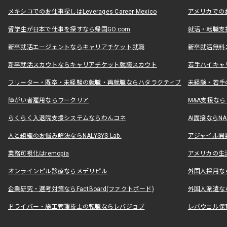
メキシコでのお仕事探しはLeverages Career Mexico
アメリカでのお仕事
留学生が日本で仕事を探すなら帰国GO.com
就活・転職支
新卒就活エージェントならキャリアチケット就職
新卒就活無料
新卒就活スカウトならキャリアチケット就職スカウト
若手ハイキャ
フリーター・既卒・未経験の就職・再就職ならハタラクティブ
未経験・若手
障がい者雇用ならワークリア
M&A支援な
らくらく入退院支援システムならわんコネ
AI面接ならNAL
人と組織のお悩み解決ならNALYSYS Lab.
アジャイル開発なら
業務可視化はremopia
アメリカの生活
オンラインピル診療ならメデリピル
外国人採用ならLe
企業研究・選考対策ならFactBoard(ファクトボード)
外国人派遣なら
ドライバー・施工管理技士の転職ならレバジョブ
レバウェル保