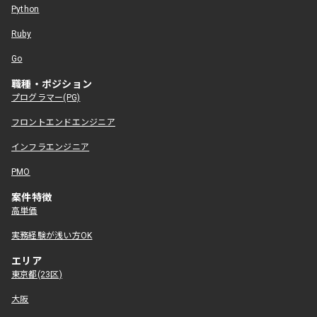
Python
Ruby
Go
職種・ポジション
プログラマー(PG)
フロントエンドエンジニア
インフラエンジニア
PMO
案件特徴
高単価
実務経験が浅い方OK
エリア
東京都(23区)
大阪