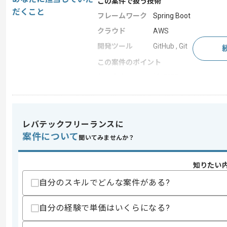
この案件で扱う技術
だくこと
フレームワーク
Spring Boot
クラウド
AWS
開発ツール
GitHub , Git
この案件のポイント
業務内容
新規開発
特徴
短期プロジェクト , 急募 
レバテックフリーランスに
求めるスキル
案件について
聞いてみませんか？
スキル
・Javaでの開発実務経験3年以上
知りたい
スキルに不安がある方へ
上記に似た経験やスキルをお持ちであれば申
自分のスキルでどんな案件がある?
自分の経験で単価はいくらになる?
精算条件
有