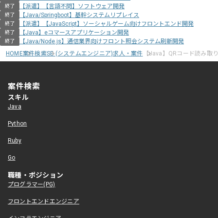
【派遣】【言語不問】ソフトウェア開発
終了
【Java/Springboot】基幹システムリプレイス
終了
【派遣】【JavaScript】ソーシャルゲーム向けフロントエンド開発
終了
【Java】eコマースアプリケーション開発
終了
【Java/Node.js】通信業界向けフロント照会システム刷新開発
終了
HOME
案件検索
SE (システムエンジニア)求人・案件
【Java】QRコード読み
案件検索
スキル
Java
Python
Ruby
Go
職種・ポジション
プログラマー(PG)
フロントエンドエンジニア