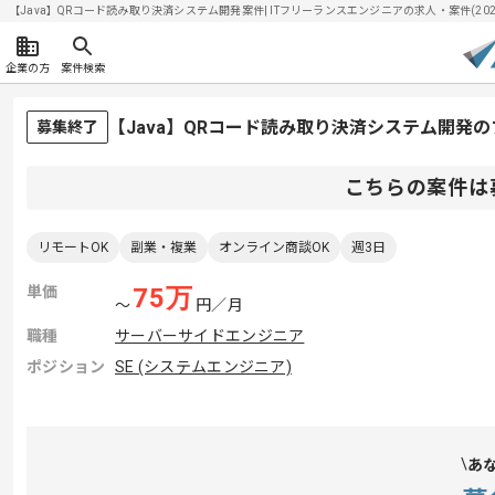
【Java】QRコード読み取り決済システム開発案件| ITフリーランスエンジニアの求人・案件(2026/
企業の方
案件検索
【Java】QRコード読み取り決済システム開発
募集終了
こちらの案件は
リモートOK
副業・複業
オンライン商談OK
週3日
単価
75
万
〜
円／月
職種
サーバーサイドエンジニア
ポジション
SE (システムエンジニア)
あ