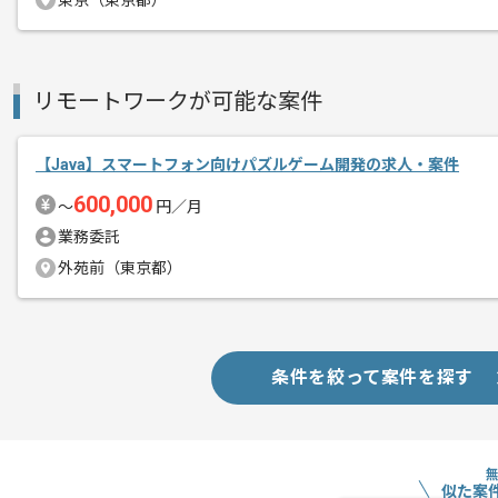
東京（東京都）
リモートワークが可能な案件
【Java】スマートフォン向けパズルゲーム開発の求人・案件
600,000
〜
円／月
業務委託
外苑前（東京都）
条件を絞って案件を探す
似た案