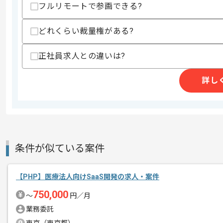
精算・お支払い
フルリモートで参画できる?
精算基準時間
140時間〜180時間
支払いサイト
15日
どれくらい裁量権がある?
正社員求人との違いは?
商談回数
1回
その他募集要項
詳し
募集人数
2人
作業開始日
2022/03/11
受託開発をはじめ、教育事業や福祉事業
エージェントからのコ
条件が似ている案件
幅広い事業展開をしている企業です。
メント
【PHP】医療法人向けSaaS開発の求人・案件
基本的にはフルリモートでの作業を見込
750,000
〜
円／月
業務委託