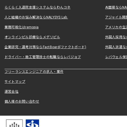
らくらく入退院支援システムならわんコネ
AI面接ならNAL
人と組織のお悩み解決ならNALYSYS Lab.
アジャイル開発なら
業務可視化はremopia
アメリカの生活
オンラインピル診療ならメデリピル
外国人採用ならLe
企業研究・選考対策ならFactBoard(ファクトボード)
外国人派遣なら
ドライバー・施工管理技士の転職ならレバジョブ
レバウェル保
フリーランスエンジニアの求人・案件
サイトマップ
運営会社
個人様のお問い合わせ