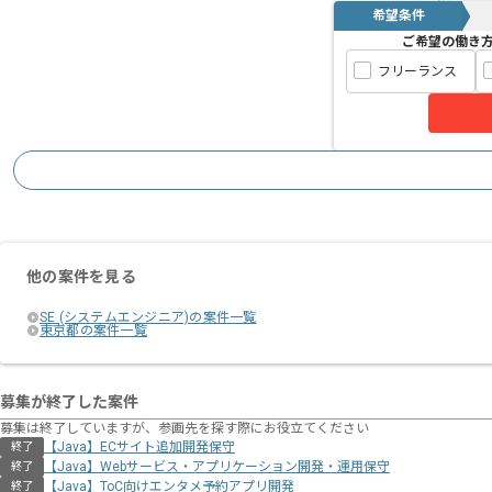
希望条件
ご希望の働き
フリーランス
他の案件を見る
SE (システムエンジニア)の案件一覧
東京都の案件一覧
募集が終了した案件
募集は終了していますが、参画先を探す際にお役立てください
【Java】ECサイト追加開発保守
終了
【Java】Webサービス・アプリケーション開発・運用保守
終了
【Java】ToC向けエンタメ予約アプリ開発
終了