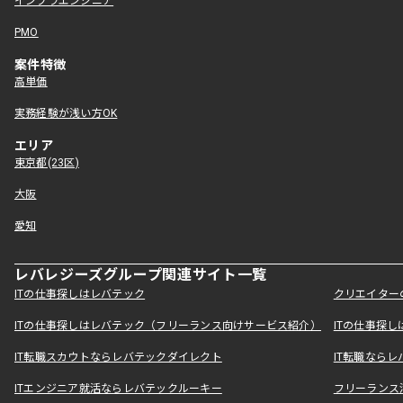
インフラエンジニア
PMO
案件特徴
高単価
実務経験が浅い方OK
エリア
東京都(23区)
大阪
愛知
レバレジーズグループ関連サイト一覧
ITの仕事探しはレバテック
クリエイター
ITの仕事探しはレバテック（フリーランス向けサービス紹介）
ITの仕事探
IT転職スカウトならレバテックダイレクト
IT転職なら
ITエンジニア就活ならレバテックルーキー
フリーランス