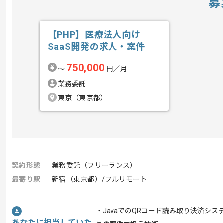
募
【PHP】医療法人向け
SaaS開発の求人・案件
750,000
〜
円／月
業務委託
東京（東京都）
契約形態
業務委託（フリーランス）
最寄り駅
新宿（東京都）/フルリモート
・JavaでのQRコード読み取り決済シ
あなたに担当していた