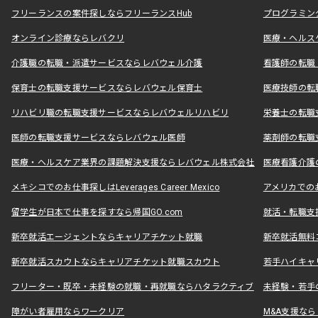
フリーランスの案件探しならフリーランスHub
プログラミン
オンライン診療ならレバクリ
医療・ヘルス
介護職の転職・派遣サービスならレバウェル介護
看護師の転職
保育士の転職支援サービスならレバウェル保育士
医療技師の転
リハビリ職の転職支援サービスならレバウェルリハビリ
栄養士の転職
医師の転職支援サービスならレバウェル医師
薬剤師の転職
医療・ヘルスケア業界の課題解決支援ならレバウェル株式会社
医療看護介護の
メキシコでのお仕事探しはLeverages Career Mexico
アメリカでのお仕事
留学生が日本で仕事を探すなら帰国GO.com
就活・転職支
新卒就活エージェントならキャリアチケット就職
新卒就活無料
新卒就活スカウトならキャリアチケット就職スカウト
若手ハイキャ
フリーター・既卒・未経験の就職・再就職ならハタラクティブ
未経験・若手
障がい者雇用ならワークリア
M&A支援な