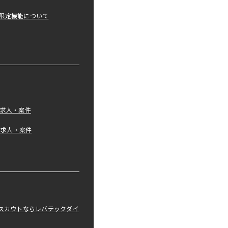
限定機能について
の求人・案件
tの求人・案件
職スカウトならレバテックダイ