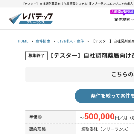
【テスター】自社調剤薬局向け在庫管理システム| ITフリーランスエンジニアの求人・案件(
AI検索が新登場
案件検索
HOME
案件検索
Java求人・案件
【テスター】自社調剤薬
【テスター】自社調剤薬局向け
募集終了
こちらの
条件を絞って案件
500,000
単価
〜
円／月
（
契約形態
業務委託（フリーランス）