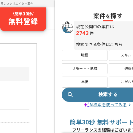
ーランスクリエイター案件
\
簡単30秒
/
案件
探す
を
無料登録
現在公開中の案件は
2743
件
検索できる条件はこちら
職種
スキル
リモート・地域
週稼
単価
こだわ
検索する
AI検索を使ってみる
簡単30秒 無料サポー
フリーランスの経験はございま