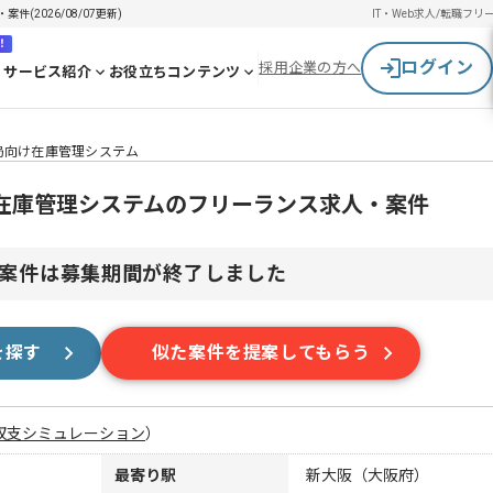
2026/08/07更新)
IT・Web求人/転職
フリ
！
ログイン
採用企業の方へ
サービス紹介
お役立ちコンテンツ
局向け在庫管理システム
在庫管理システムのフリーランス求人・案件
案件は募集期間が終了しました
を探す
似た案件を提案してもらう
収支シミュレーション
）
最寄り駅
新大阪（大阪府）