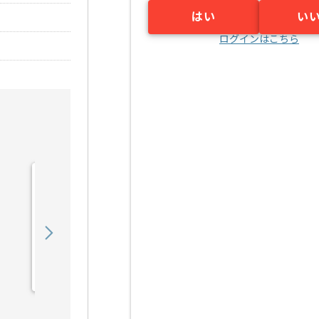
はい
い
ログインはこちら
【社内SE】防災業界向け
セキュリティ強化ネットワ
ーク構築の求人・案件
700,000
〜
円／月
業務委託
深井（大阪府）