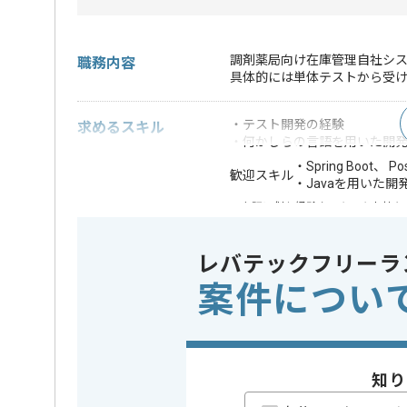
調剤薬局向け在庫管理自社シ
職務内容
具体的には単体テストから受
・テスト開発の経験
求めるスキル
・何かしらの言語を用いた開
・Spring Boot、 
歓迎スキル
・Javaを用いた開
※上記に似た経験やスキルをお持ち
フレームワーク
Spring Bo
この案件で扱う技術
レバテックフリーラ
DB
PostgreS
案件につい
業界
医療･福祉
この案件のポイント
業務内容
アプリ開発
特徴
20代活躍中
知り
活かす , 