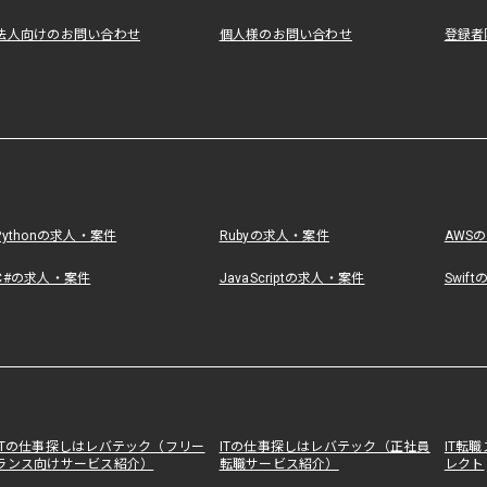
法人向けのお問い合わせ
個人様のお問い合わせ
登録者
Pythonの求人・案件
Rubyの求人・案件
AWS
C#の求人・案件
JavaScriptの求人・案件
Swif
ITの仕事探しはレバテック（フリー
ITの仕事探しはレバテック（正社員
IT転
ランス向けサービス紹介）
転職サービス紹介）
レクト