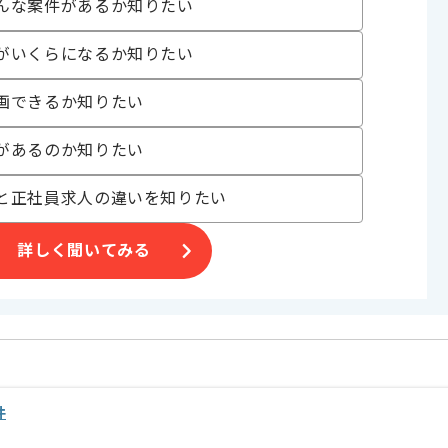
んな案件があるか知りたい
がいくらになるか知りたい
〜180時間
画できるか知りたい
があるのか知りたい
と正社員求人の違いを知りたい
す。
がら作業することができます。
でございます。
詳しく聞いてみる
件