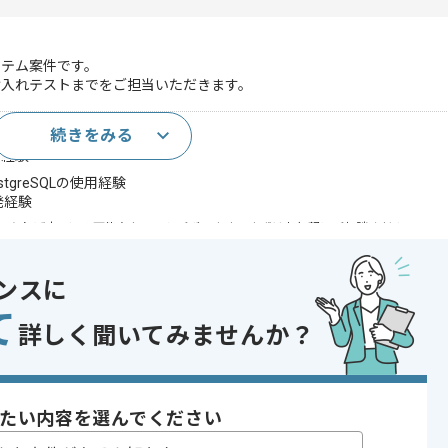
ステム案件です。
け入れテストまでをご担当いただきます。
続きをみる
発経験
PostgreSQLの使用経験
発経験
であれば申し込み可能なケースもございます！まずはお気軽にご相談ください！
ot
ンスに
QL
て
詳しく聞いてみませんか？
 , システム開発
 , 30代活躍中 , 40代活躍中 , 外国籍の方も活躍中 , 長期プロジェクト 
たい内容を選んでください
BtoB向け , 自社サービスあり