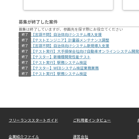
募集が終了した案件
募集は終了していますが、参画先を探す際にお役立てください
【言語不問】自治体向けシステム導入支援
終了
【テストエンジニア】計量器メンテナンス調整
終了
【言語不問】自治体向けシステム新規導入支援
終了
【テスト実行】大手損保会社向け自動車オンラインシステム開発
終了
【テスター】新機種開発性能テスト
終了
【テスト実行】駅務システム検証
終了
【テスター】WEBシステム検証業務業務
終了
【テスト実行】駅務システム検証
終了
フリーランススタートガイド
ご利用者インタビュー
企業紹介ファイル
運営会社