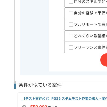
自分のスキルでど
精算条件
有
精算・お支払い
自分の経験で単価
精算基準時間
140時間
支払いサイト
15日
フルリモートで参
どれくらい裁量権
担当者より
フリーランス案件
社内の雰囲気は良好で、気軽に質問がしやすい環境で
休憩時間も自由なので、ご自身で適度に休息を取りな
また自社システム開発に携わりたい方にお勧めの案件
基本的に週5常駐での作業を見込んでおります。
条件が似ている案件
【テスト実行/C#】POSシステムテスト作業の求人・案