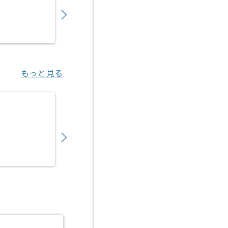
700,000
〜
円／月
業務委託
深井（大阪府）
もっと見る
【テスト】テスト自動化の求人・案件
1,150,000
〜
円／月
業務委託
天王洲アイル（東京都）