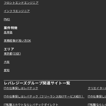
フロントエンドエンジニア
インフラエンジニア
PMO
案件特徴
高単価
実務経験が浅い方OK
エリア
東京都(23区)
大阪
愛知
レバレジーズグループ関連サイト一覧
ITの仕事探しはレバテック
クリエイター
ITの仕事探しはレバテック（フリーランス向けサービス紹介）
ITの仕事探
IT転職スカウトならレバテックダイレクト
IT転職なら