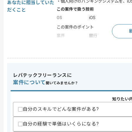
・個人向けのバンキングシステムを、iOS-Swi
あなたに担当していた
この案件で扱う技術
だくこと
OS
iOS
この案件のポイント
業界
銀行
求めるスキル
スキル
・Swift、AndroidJava、Kotlinの
レバテックフリーランスに
スキルに不安がある方へ
案件について
聞いてみませんか？
上記に似た経験やスキルをお持ちであれば申
知りたい
自分のスキルでどんな案件がある?
精算条件
精算・お支払い
精算基準時間
140時間〜200時間
自分の経験で単価はいくらになる?
支払いサイト
15日