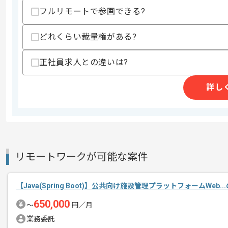
フルリモートで参画できる?
どれくらい裁量権がある?
商談回数
2回
その他募集要項
募集人数
10人
正社員求人との違いは?
作業開始日
2022/06/01
詳し
大手銀行向けのデジタルバンキングシス
エージェントからのコ
メント
開発期間は2年程度の中長期的なプロジ
リモートワークが可能な案件
リモートでの作業が中心ですが、適宜常
【Java(Spring Boot)】公共向け施設管理プラットフォームWeb.
650,000
〜
円／月
業務委託