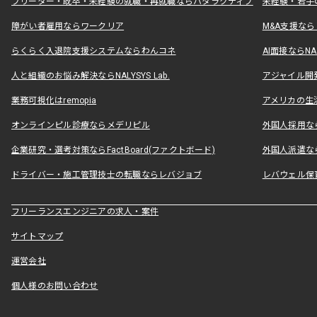
フリーター・既卒・未経験の就職・再就職ならハタラクティブ
未経験・若手
障がい者雇用ならワークリア
M&A支援な
らくらく入退院支援システムならわんコネ
AI面接ならNAL
人と組織のお悩み解決ならNALYSYS Lab.
アジャイル開発なら
業務可視化はremopia
アメリカの生活
オンラインピル診療ならメデリピル
外国人採用ならLe
企業研究・選考対策ならFactBoard(ファクトボード)
外国人派遣なら
ドライバー・施工管理技士の転職ならレバジョブ
レバウェル保
フリーランスエンジニアの求人・案件
サイトマップ
運営会社
個人様のお問い合わせ