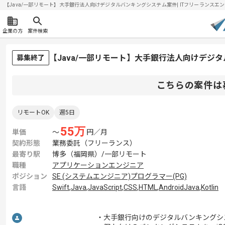
【Java/一部リモート】大手銀行法人向けデジタルバンキングシステム案件| ITフリーランスエンジニ
企業の方
案件検索
【Java/一部リモート】大手銀行法人向けデジ
募集終了
こちらの案件は
リモートOK
週5日
55
万
単価
〜
円／月
契約形態
業務委託（フリーランス）
最寄り駅
博多（福岡県）/一部リモート
職種
アプリケーションエンジニア
ポジション
SE (システムエンジニア)
プログラマー(PG)
言語
Swift
,
Java
,
JavaScript
,
CSS
,
HTML
,
AndroidJava
,
Kotlin
・大手銀行向けのデジタルバンキングシ