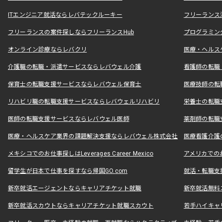
ITエンジニア就活ならレバテックルーキー
フリーランス
フリーランスの案件探しならフリーランスHub
プログラミン
オンライン診療ならレバクリ
医療・ヘルス
介護職の転職・派遣サービスならレバウェル介護
看護師の転職
保育士の転職支援サービスならレバウェル保育士
医療技師の転
リハビリ職の転職支援サービスならレバウェルリハビリ
栄養士の転職
医師の転職支援サービスならレバウェル医師
薬剤師の転職
医療・ヘルスケア業界の課題解決支援ならレバウェル株式会社
医療看護介護の
メキシコでのお仕事探しはLeverages Career Mexico
アメリカでのお仕事
留学生が日本で仕事を探すなら帰国GO.com
就活・転職支
新卒就活エージェントならキャリアチケット就職
新卒就活無料
新卒就活スカウトならキャリアチケット就職スカウト
若手ハイキャ