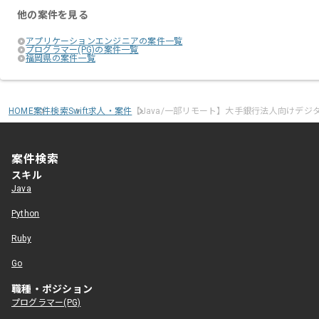
他の案件を見る
アプリケーションエンジニアの案件一覧
プログラマー(PG)の案件一覧
福岡県の案件一覧
HOME
案件検索
Swift求人・案件
【Java/一部リモート】大手銀行法人向けデ
案件検索
スキル
Java
Python
Ruby
Go
職種・ポジション
プログラマー(PG)