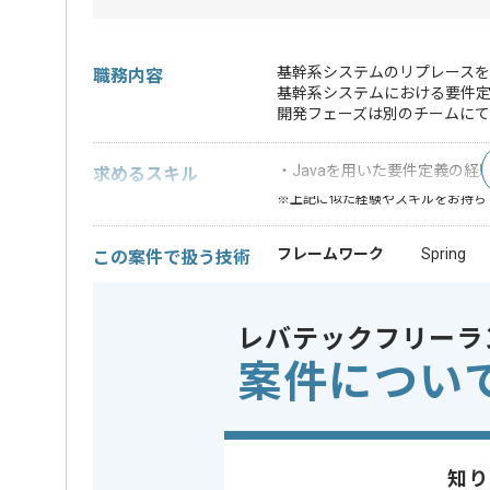
基幹系システムのリプレースを
職務内容
基幹系システムにおける要件
開発フェーズは別のチームにて
・Javaを用いた要件定義の経
求めるスキル
※上記に似た経験やスキルをお持ち
フレームワーク
Spring
この案件で扱う技術
クラウド
AWS
レバテックフリーラ
業務内容
システム
この案件のポイント
案件につい
特徴
参画実績
精算条件
有
精算・お支払い
精算基準時間
140時間
知り
支払いサイト
15日