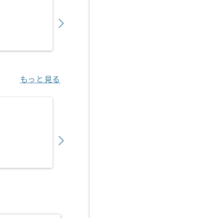
650,000
〜
円／月
業務委託
宮之阪（大阪府）
もっと見る
【Java/Vue.js】官公庁向け医療系システム
550,000
〜
円／月
業務委託
新橋（東京都）