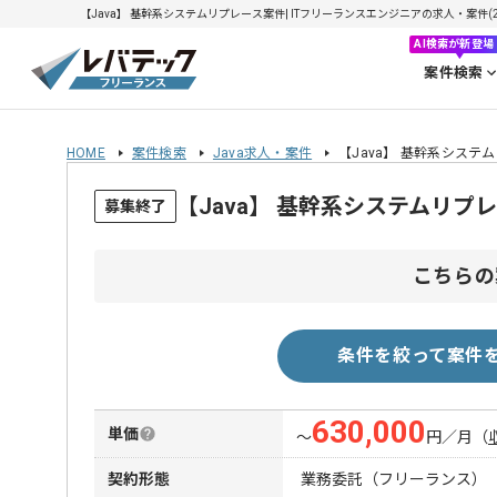
【Java】 基幹系システムリプレース案件| ITフリーランスエンジニアの求人・案件(202
AI検索が新登場
案件検索
HOME
案件検索
Java求人・案件
【Java】 基幹系システ
【Java】 基幹系システムリ
募集終了
こちらの
条件を絞って案件
630,000
単価
〜
円／月
（
契約形態
業務委託（フリーランス）