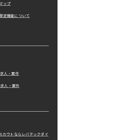
マップ
限定機能について
の求人・案件
tの求人・案件
職スカウトならレバテックダイ