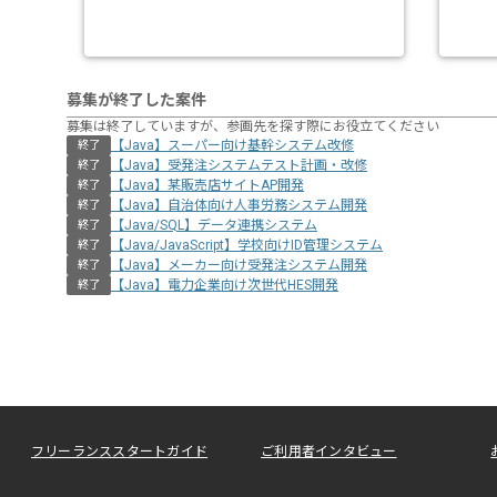
募集が終了した案件
募集は終了していますが、参画先を探す際にお役立てください
【Java】スーパー向け基幹システム改修
終了
【Java】受発注システムテスト計画・改修
終了
【Java】某販売店サイトAP開発
終了
【Java】自治体向け人事労務システム開発
終了
【Java/SQL】データ連携システム
終了
【Java/JavaScript】学校向けID管理システム
終了
【Java】メーカー向け受発注システム開発
終了
【Java】電力企業向け次世代HES開発
終了
フリーランススタートガイド
ご利用者インタビュー