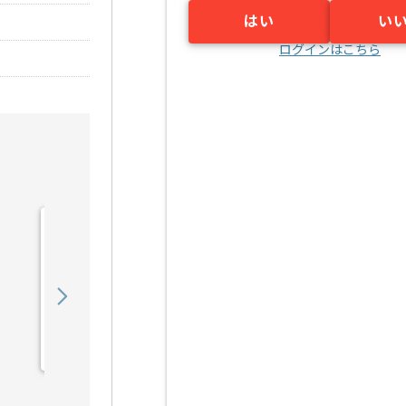
はい
い
ログインはこちら
【Java/PHP】自動車業界
向けシステム保守運用の求
人・案件
650,000
〜
円／月
業務委託
宮之阪（大阪府）