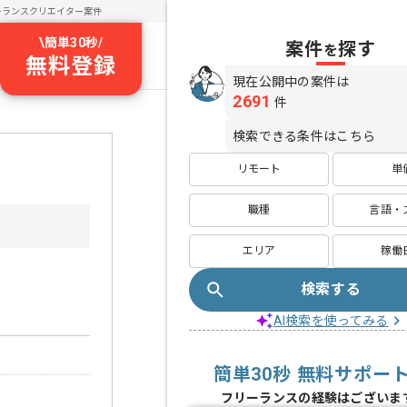
ーランスクリエイター案件
\
簡単30秒
/
案件
探す
を
無料登録
現在公開中の案件は
2691
件
検索できる条件はこちら
リモート
単
職種
言語・
エリア
稼働
検索する
AI検索を使ってみる
簡単30秒 無料サポー
フリーランスの経験はございま