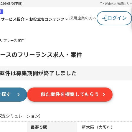
6/08/06更新)
IT・Web求人/転職
フリ
！
ログイン
採用企業の方へ
サービス紹介
お役立ちコンテンツ
ムリプレース案件
プレースのフリーランス求人・案件
案件は募集期間が終了しました
を探す
似た案件を提案してもらう
収支シミュレーション
）
最寄り駅
新大阪（大阪府）