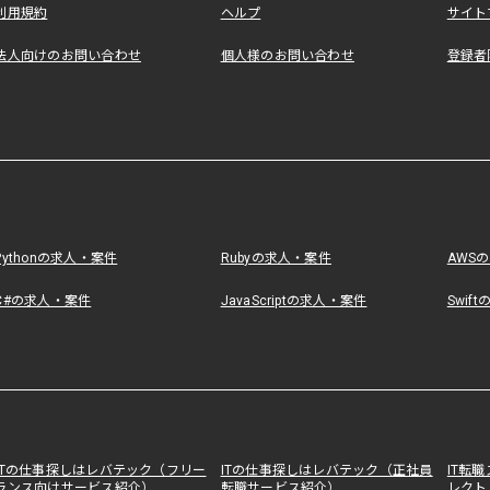
利用規約
ヘルプ
サイト
法人向けのお問い合わせ
個人様のお問い合わせ
登録者
Pythonの求人・案件
Rubyの求人・案件
AWS
C#の求人・案件
JavaScriptの求人・案件
Swif
ITの仕事探しはレバテック（フリー
ITの仕事探しはレバテック（正社員
IT転
ランス向けサービス紹介）
転職サービス紹介）
レクト