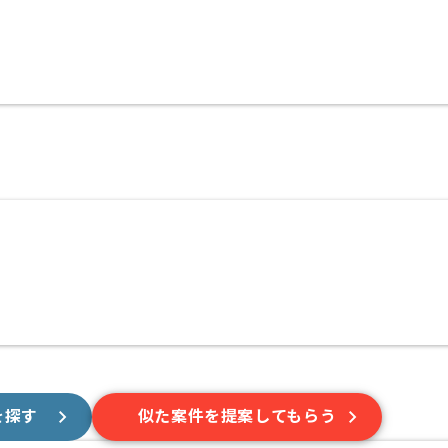
。
を探す
似た案件を提案してもらう