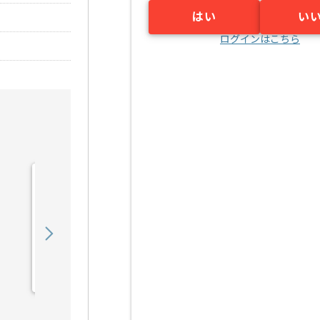
はい
い
ログインはこちら
【PHP】医療法人向け
SaaS開発の求人・案件
750,000
〜
円／月
業務委託
東京（東京都）