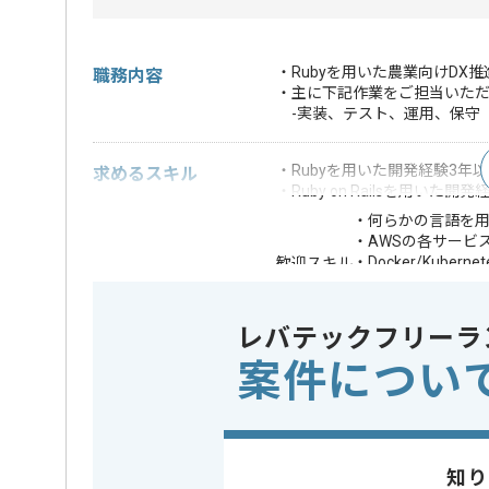
・Rubyを用いた農業向けDX
職務内容
・主に下記作業をご担当いた
-実装、テスト、運用、保守
・Rubyを用いた開発経験3年
求めるスキル
・Ruby on Railsを用いた開
・何らかの言語を
・AWSの各サービ
・Docker/Kube
歓迎スキル
・CI/CDツールを
・OSS開発経験
レバテックフリーラ
※上記に似た経験やスキルをお持ち
案件につい
フレームワーク
Rails
この案件で扱う技術
DB
Redis , P
クラウド
AWS
開発ツール
GitHub
知り