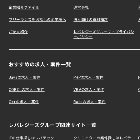
企業紹介ファイル
運営会社
フリーランスをお探しの企業様へ
法人向けの資料請求
ご友人紹介
レバレジーズグループ・プライバシ
ーポリシー
おすすめの求人・案件一覧
Javaの求人・案件
PHPの求人・案件
COBOLの求人・案件
VBAの求人・案件
C++の求人・案件
Railsの求人・案件
レバレジーズグループ関連サイト一覧
ITの仕事探しはレバテック
クリエイターの案件探しはレバテ