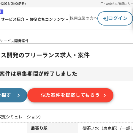
26/08/06更新)
IT・Web求人/転職
フリ
！
ログイン
採用企業の方へ
サービス紹介
お役立ちコンテンツ
進サービス開発案件
ービス開発のフリーランス求人・案件
案件は募集期間が終了しました
を探す
似た案件を提案してもらう
収支シミュレーション
）
最寄り駅
御茶ノ水（東京都）/一部