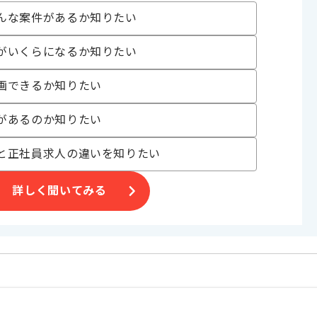
んな案件があるか知りたい
, 受託開発
システム
がいくらになるか知りたい
 , BtoB向け , 新技術に積極的 , 週3日から可能 , スタートアップ , 自
, 自社内開発が多い
画できるか知りたい
があるのか知りたい
〜180時間
と正社員求人の違いを知りたい
詳しく聞いてみる
のベンチャー企業です。
できる社会的意義の高い案件です。
す。
。