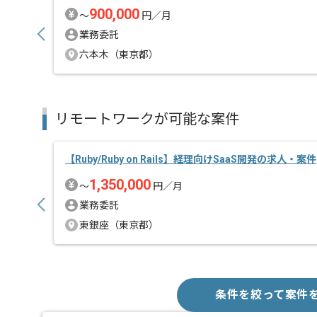
作業開始時間および終了時間の調整については
900,000
〜
円／月
柔軟に対応可能ですので
業務委託
ご自身のライフスタイルに合わせて参画いただけます
六本木（東京都）
リモートワークが可能な案件
【Ruby/Ruby on Rails】経理向けSaaS開発の求人・案件
1,350,000
〜
円／月
業務委託
東銀座（東京都）
条件を絞って案件