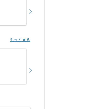
750,000
〜
円／月
業務委託
東京（東京都）
もっと見る
【Ruby】物流マッチングサービス開発の求人
950,000
〜
円／月
業務委託
八丁堀（東京都）