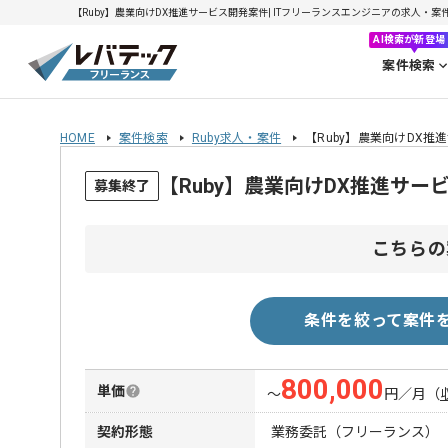
【Ruby】農業向けDX推進サービス開発案件| ITフリーランスエンジニアの求人・案件(20
AI検索が新登場
案件検索
HOME
案件検索
Ruby求人・案件
【Ruby】農業向けDX推
【Ruby】農業向けDX推進サ
募集終了
こちらの
条件を絞って案件
800,000
単価
〜
円／月
（
契約形態
業務委託（フリーランス）