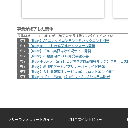
募集が終了した案件
募集は終了していますが、参画先を探す際にお役立てください
【Ruby】ARエンタメコンテンツ系バックエンド開発
終了
【Ruby/React】飲食関連求人システム開発
終了
【Ruby】ゴルフ業界向け新規サイト開発
終了
【Ruby】不動産向けSaaS開発機能改善
終了
【Ruby/Ruby on Rails】ビジネスSNS型採用マッチングサービ
終了
【Ruby】運用中ゲームアプリサーバーサイド開発
終了
【Ruby】入札情報管理サービス向けフロントエンド開発
終了
【Ruby on Rails/Next.js】eギフトSaaSシステム開発
終了
フリーランススタートガイド
ご利用者インタビュー