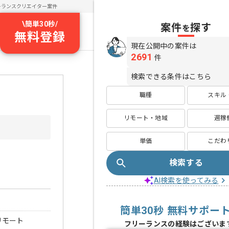
ーランスクリエイター案件
\
簡単30秒
/
案件
探す
を
無料登録
現在公開中の案件は
2691
件
検索できる条件はこちら
職種
スキル
リモート・地域
週稼
単価
こだわ
検索する
AI検索を使ってみる
簡単30秒 無料サポー
リモート
フリーランスの経験はございま