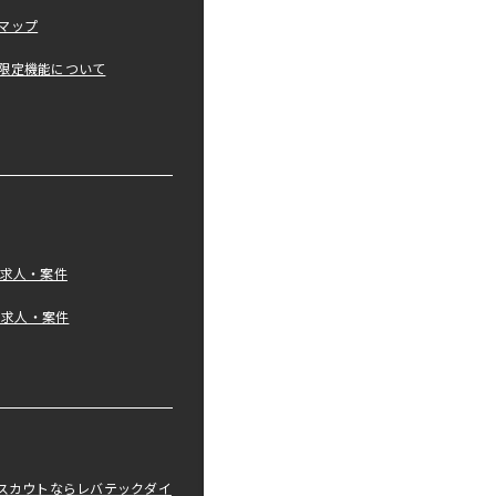
マップ
限定機能について
の求人・案件
tの求人・案件
職スカウトならレバテックダイ