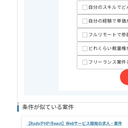
自分のスキルでど
業務内容
新規開発 
この案件のポイント
担当領域/システム
基幹業務
自分の経験で単価
特徴
新規立ち上げ
服装自由 
フルリモートで参
精算条件
有
精算・お支払い
どれくらい裁量権
精算基準時間
140時間
フリーランス案件
支払いサイト
15日
担当者より
農業向けのDX化推進サービスを展開している新進気鋭
作業を通じて日本の農業、食などの支援を行うことが
条件が似ている案件
Rubyを用いた開発のご経験を活かしたい方にお勧めで
基本的にはフルリモートでの作業を見込んでおります
【Rudy/PHP/React】Webサービス開発の求人・案件