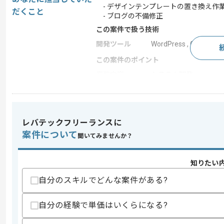
- デザインテンプレートの置き換え作
だくこと
- ブログの不備修正
この案件で扱う技術
開発ツール
WordPress , Git
この案件のポイント
業務内容
システム開発
担当領域/システ
Webサイト
ム
特徴
急募
レバテックフリーランスに
案件について
聞いてみませんか？
求めるスキル
スキル
知りたい
・WordPressの構築運用経験
・PHP、JavaScript、Gitの使用経験
自分のスキルでどんな案件がある?
スキルに不安がある方へ
自分の経験で単価はいくらになる?
上記に似た経験やスキルをお持ちであれば申