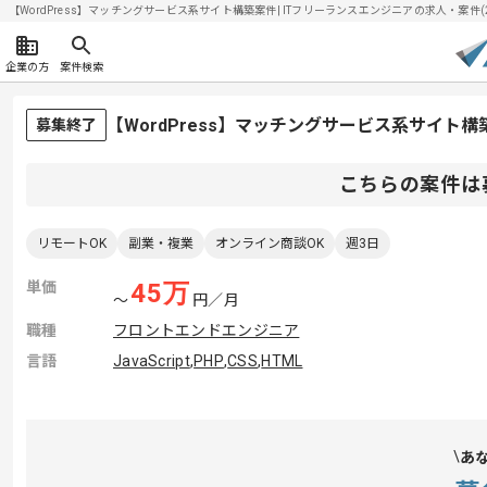
【WordPress】マッチングサービス系サイト構築案件| ITフリーランスエンジニアの求人・案件(202
企業の方
案件検索
【WordPress】マッチングサービス系サイト
募集終了
こちらの案件は
リモートOK
副業・複業
オンライン商談OK
週3日
単価
45
万
〜
円／月
職種
フロントエンドエンジニア
言語
JavaScript
,
PHP
,
CSS
,
HTML
あ