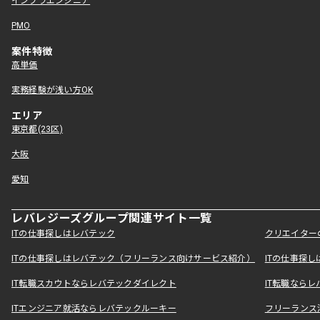
インフラエンジニア
PMO
案件特徴
高単価
実務経験が浅い方OK
エリア
東京都(23区)
大阪
愛知
レバレジーズグループ関連サイト一覧
ITの仕事探しはレバテック
クリエイター
ITの仕事探しはレバテック（フリーランス向けサービス紹介）
ITの仕事探
IT転職スカウトならレバテックダイレクト
IT転職なら
ITエンジニア就活ならレバテックルーキー
フリーランス