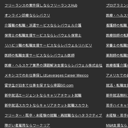
フリーランスの案件探しならフリーランスHub
プログラミン
オンライン診療ならレバクリ
医療・ヘルス
介護職の転職・派遣サービスならレバウェル介護
看護師の転職
保育士の転職支援サービスならレバウェル保育士
医療技師の転
リハビリ職の転職支援サービスならレバウェルリハビリ
栄養士の転職
医師の転職支援サービスならレバウェル医師
薬剤師の転職
医療・ヘルスケア業界の課題解決支援ならレバウェル株式会社
医療看護介護の
メキシコでのお仕事探しはLeverages Career Mexico
アメリカでのお仕事
留学生が日本で仕事を探すなら帰国GO.com
就活・転職支
新卒就活エージェントならキャリアチケット就職
新卒就活無料
新卒就活スカウトならキャリアチケット就職スカウト
若手ハイキャ
フリーター・既卒・未経験の就職・再就職ならハタラクティブ
未経験・若手
障がい者雇用ならワークリア
M&A支援な