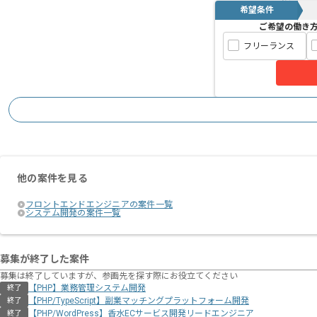
希望条件
ご希望の働き
フリーランス
他の案件を見る
フロントエンドエンジニアの案件一覧
システム開発の案件一覧
募集が終了した案件
募集は終了していますが、参画先を探す際にお役立てください
【PHP】業務管理システム開発
終了
【PHP/TypeScript】副業マッチングプラットフォーム開発
終了
【PHP/WordPress】香水ECサービス開発リードエンジニア
終了