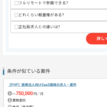
フルリモートで参画できる?
精算条件
有
どれくらい裁量権がある?
精算・お支払い
精算基準時間
140時間〜180時間
支払いサイト
15日
正社員求人との違いは?
詳し
商談回数
1回
その他募集要項
募集人数
1人
作業開始日
2022/05/20
条件が似ている案件
様々な業種の専門家と作業を依頼したい
エージェントからのコ
【PHP】医療法人向けSaaS開発の求人・案件
資金調達も行うなどなど、急成長を遂げ
メント
750,000
〜
円／月
風通しもよく、フルリモートでの作業も
業務委託