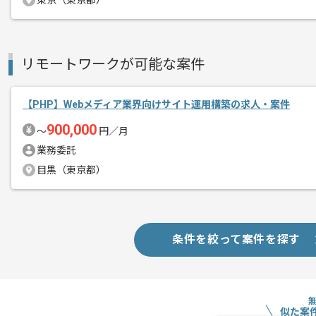
東京（東京都）
リモートワークが可能な案件
【PHP】Webメディア業界向けサイト運用構築の求人・案件
900,000
〜
円／月
業務委託
目黒（東京都）
条件を絞って案件を探す
似た案