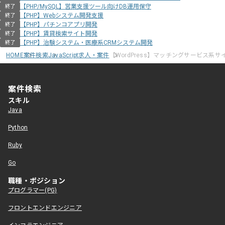
【PHP/MySQL】営業支援ツール向けDB運用保守
終了
【PHP】Webシステム開発支援
終了
【PHP】パチンコアプリ開発
終了
【PHP】賃貸検索サイト開発
終了
【PHP】治験システム・医療系CRMシステム開発
終了
HOME
案件検索
JavaScript求人・案件
【WordPress】マッチングサービス系
案件検索
スキル
Java
Python
Ruby
Go
職種・ポジション
プログラマー(PG)
フロントエンドエンジニア