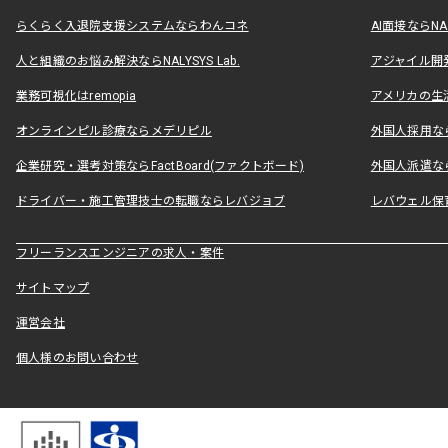
らくらく入退院支援システムならわんコネ
AI面接ならNAL
人と組織のお悩み解決ならNALYSYS Lab.
アジャイル開発なら
業務可視化はremopia
アメリカの生活
オンラインピル診療ならメデリピル
外国人採用ならLe
企業研究・選考対策ならFactBoard(ファクトボード)
外国人派遣なら
ドライバー・施工管理技士の転職ならレバジョブ
レバウェル保
フリーランスエンジニアの求人・案件
サイトマップ
運営会社
個人様のお問い合わせ