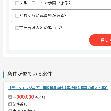
・Shopifyに含まれるデータセットの知
フルリモートで参画できる?
スキルに不安がある方へ
どれくらい裁量権がある?
上記に似た経験やスキルをお持ちであれば申
正社員求人との違いは?
精算条件
有
詳し
精算・お支払い
精算基準時間
140時間〜180時間
支払いサイト
15日
条件が似ている案件
商談回数
1回
その他募集要項
募集人数
1人
【データエンジニア】建設業界向け検索機能AI構築の求人・案件
作業開始日
2022/03/17
900,000
〜
円／月
業務委託
ファッションEC管理システムの開発や