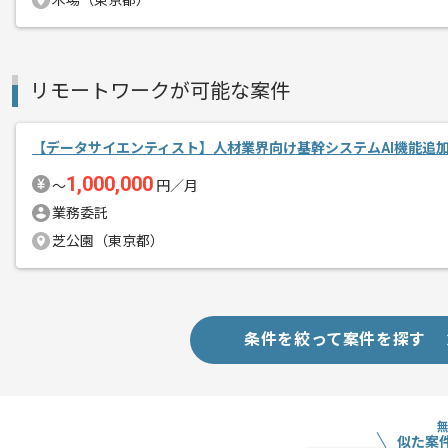
木場（東京都）
エージェントからのコ
メント
業界を牽引する開発技術を保持しており
少数精鋭で開発を行っているため、大規
リモートワークが可能な案件
メンバー同士が互いに刺激し合いながら
一部リモートを取り入れての作業になり
【データサイエンティスト】人材業界向け基幹システムAI機能追
1,000,000
〜
円／月
業務委託
芝公園（東京都）
条件を絞って案件を探す
似た案