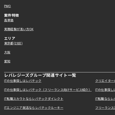
PMO
案件特徴
高単価
実務経験が浅い方OK
エリア
東京都(23区)
大阪
愛知
レバレジーズグループ関連サイト一覧
ITの仕事探しはレバテック
クリエイター
ITの仕事探しはレバテック（フリーランス向けサービス紹介）
ITの仕事探
IT転職スカウトならレバテックダイレクト
IT転職なら
ITエンジニア就活ならレバテックルーキー
フリーランス