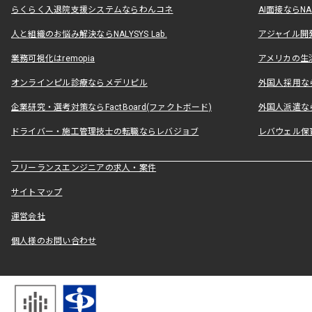
らくらく入退院支援システムならわんコネ
AI面接ならNAL
人と組織のお悩み解決ならNALYSYS Lab.
アジャイル開発なら
業務可視化はremopia
アメリカの生活
オンラインピル診療ならメデリピル
外国人採用ならLe
企業研究・選考対策ならFactBoard(ファクトボード)
外国人派遣なら
ドライバー・施工管理技士の転職ならレバジョブ
レバウェル保
フリーランスエンジニアの求人・案件
サイトマップ
運営会社
個人様のお問い合わせ