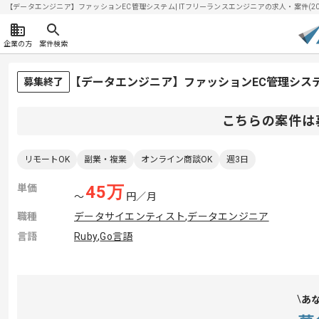
【データエンジニア】ファッションEC管理システム| ITフリーランスエンジニアの求人・案件(2026
企業の方
案件検索
【データエンジニア】ファッションEC管理シス
募集終了
こちらの案件は
リモートOK
副業・複業
オンライン商談OK
週3日
単価
45
万
〜
円／月
職種
データサイエンティスト
,
データエンジニア
言語
Ruby
,
Go言語
あ