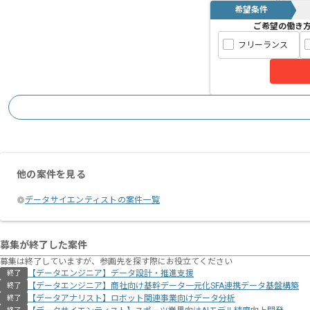
希望条件
ご希望の働き
フリーランス
他の案件を見る
データサイエンティストの案件一覧
募集が終了した案件
募集は終了していますが、参画先を探す際にお役立てください
【データエンジニア】データ設計・推進支援
終了
【データエンジニア】商社向け基幹データ一元化SFA連携データ基盤構築
終了
【データアナリスト】ロボット関連事業向けデータ分析
終了