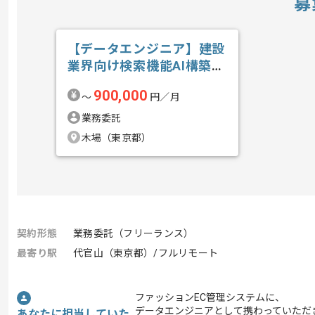
募
【データエンジニア】建設
業界向け検索機能AI構築の
求人・案件
900,000
〜
円／月
業務委託
木場（東京都）
契約形態
業務委託（フリーランス）
最寄り駅
代官山（東京都）/フルリモート
ファッションEC管理システムに、
データエンジニアとして携わっていただ
あなたに担当していた