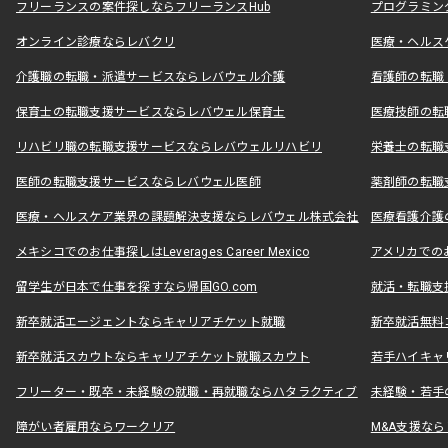
フリーランスの案件探しならフリーランスHub
プログラミン
オンライン診療ならレバクリ
医療・ヘルス
介護職の転職・派遣サービスならレバウェル介護
看護師の転職
保育士の転職支援サービスならレバウェル保育士
医療技師の転
リハビリ職の転職支援サービスならレバウェルリハビリ
栄養士の転職
医師の転職支援サービスならレバウェル医師
薬剤師の転職
医療・ヘルスケア業界の課題解決支援ならレバウェル株式会社
医療看護介護の
メキシコでのお仕事探しはLeverages Career Mexico
アメリカでのお仕事
留学生が日本で仕事を探すなら帰国GO.com
就活・転職支
新卒就活エージェントならキャリアチケット就職
新卒就活無料
新卒就活スカウトならキャリアチケット就職スカウト
若手ハイキャ
フリーター・既卒・未経験の就職・再就職ならハタラクティブ
未経験・若手
障がい者雇用ならワークリア
M&A支援な