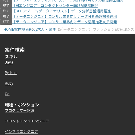
【データサイエンティスト】スポーツ業界向けAIモデル精度向上開発
終了
【AIエンジニア】コンタクトセンター向けAI基盤開発
終了
【BIエンジニア/データアナリスト】データ分析基盤活用推進
終了
【データエンジニア】コンサル業界向けデータ分析基盤開発運用
終了
【データエンジニア】コンサル業界向けデータ活用推進支援開発
終了
HOME
案件検索
Ruby求人・案件
【データエンジニア】ファッションEC管理シス
案件検索
スキル
Java
Python
Ruby
Go
職種・ポジション
プログラマー(PG)
フロントエンドエンジニア
インフラエンジニア