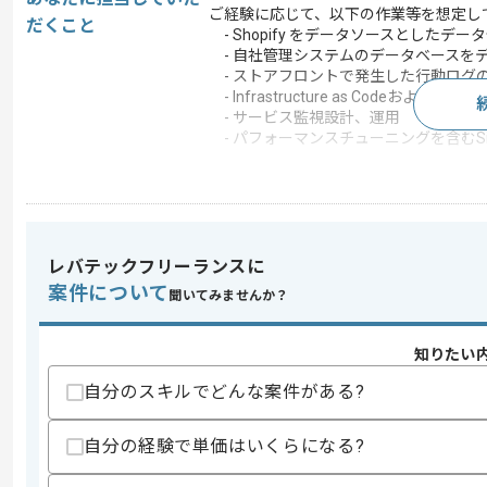
ご経験に応じて、以下の作業等を想定し
だくこと
- Shopify をデータソースとしたデ
- 自社管理システムのデータベースを
- ストアフロントで発生した行動ログ
- Infrastructure as Codeおよび
- サービス監視設計、運用
- パフォーマンスチューニングを含むSite R
この案件で扱う技術
クラウド
Heroku , Google Cloud 
開発ツール
GitHub
レバテックフリーランスに
この案件のポイント
案件について
聞いてみませんか？
特徴
20代活躍中 , 30代活躍
知りたい
求めるスキル
自分のスキルでどんな案件がある?
スキル
・データ分析基盤の構築経験
・AWS/GCPいずれかのクラウドを利
自分の経験で単価はいくらになる?
歓迎スキル