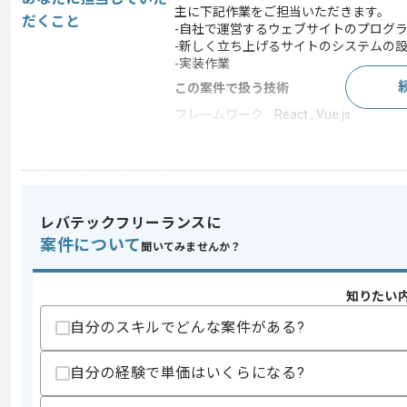
主に下記作業をご担当いただきます。
だくこと
-自社で運営するウェブサイトのプログ
-新しく立ち上げるサイトのシステムの
-実装作業
この案件で扱う技術
フレームワーク
React , Vue.js
この案件のポイント
業務内容
新規開発 , 追加開発
担当領域/システ
広告・デザイン・イベ
ム
レバテックフリーランスに
特徴
長期プロジェクト , 急募 
案件について
聞いてみませんか？
知りたい
求めるスキル
自分のスキルでどんな案件がある?
スキル
・HTML、CSS、JavaScriptの開発、設
・Vue.jsまたはReactなどのJavaS
自分の経験で単価はいくらになる?
歓迎スキル
・WordPressの改修経験