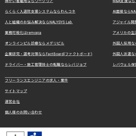
障がい者雇用ならワークリア
M&A支援な
らくらく入退院支援システムならわんコネ
AI面接ならNAL
人と組織のお悩み解決ならNALYSYS Lab.
アジャイル開発なら
業務可視化はremopia
アメリカの生活
オンラインピル診療ならメデリピル
外国人採用ならLe
企業研究・選考対策ならFactBoard(ファクトボード)
外国人派遣なら
ドライバー・施工管理技士の転職ならレバジョブ
レバウェル保
フリーランスエンジニアの求人・案件
サイトマップ
運営会社
個人様のお問い合わせ