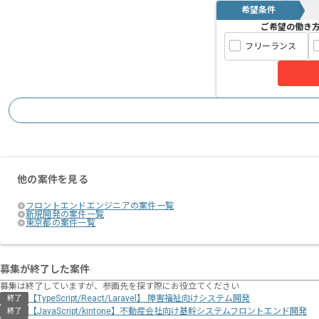
希望条件
ご希望の働き
フリーランス
他の案件を見る
フロントエンドエンジニアの案件一覧
新規開発の案件一覧
東京都の案件一覧
募集が終了した案件
募集は終了していますが、参画先を探す際にお役立てください
【TypeScript/React/Laravel】 障害福祉向けシステム開発
終了
【JavaScript/kintone】不動産会社向け基幹システムフロントエンド開発
終了