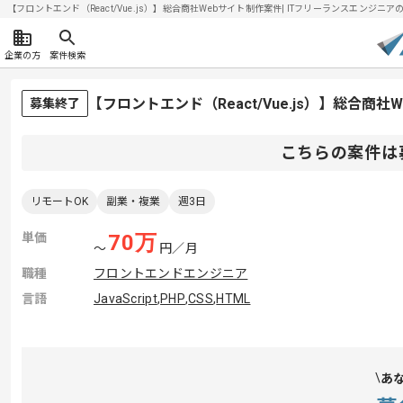
【フロントエンド（React/Vue.js）】総合商社Webサイト制作案件| ITフリーランスエンジニアの求
企業の方
案件検索
【フロントエンド（React/Vue.js）】総合
募集終了
こちらの案件は
リモートOK
副業・複業
週3日
単価
70
万
〜
円／月
職種
フロントエンドエンジニア
言語
JavaScript
,
PHP
,
CSS
,
HTML
あ