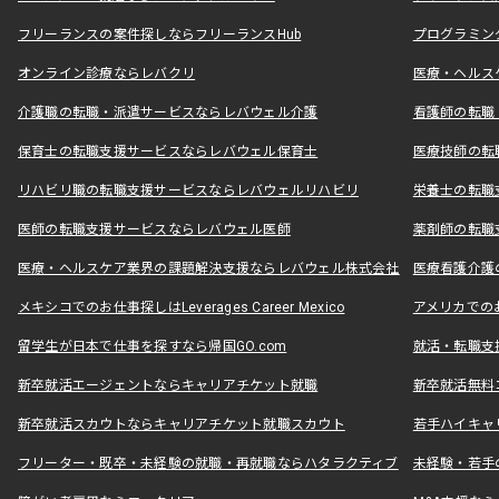
フリーランスの案件探しならフリーランスHub
プログラミン
オンライン診療ならレバクリ
医療・ヘルス
介護職の転職・派遣サービスならレバウェル介護
看護師の転職
保育士の転職支援サービスならレバウェル保育士
医療技師の転
リハビリ職の転職支援サービスならレバウェルリハビリ
栄養士の転職
医師の転職支援サービスならレバウェル医師
薬剤師の転職
医療・ヘルスケア業界の課題解決支援ならレバウェル株式会社
医療看護介護の
メキシコでのお仕事探しはLeverages Career Mexico
アメリカでのお仕事
留学生が日本で仕事を探すなら帰国GO.com
就活・転職支
新卒就活エージェントならキャリアチケット就職
新卒就活無料
新卒就活スカウトならキャリアチケット就職スカウト
若手ハイキャ
フリーター・既卒・未経験の就職・再就職ならハタラクティブ
未経験・若手