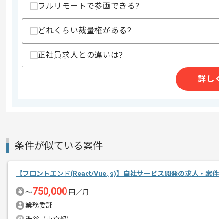
フルリモートで参画できる?
・EC-CUBEの改修経験
・PHPをベースとした開発経験
・セールスフォースやMAとの連携の経
どれくらい裁量権がある?
スキルに不安がある方へ
正社員求人との違いは?
上記に似た経験やスキルをお持ちであれば申
詳し
精算条件
有
精算・お支払い
精算基準時間
140時間〜180時間
支払いサイト
15日
条件が似ている案件
商談回数
1回
【フロントエンド(React/Vue.js)】自社サービス開発の求人・案件
その他募集要項
募集人数
1人
750,000
〜
円／月
作業開始日
2022/06/29
業務委託