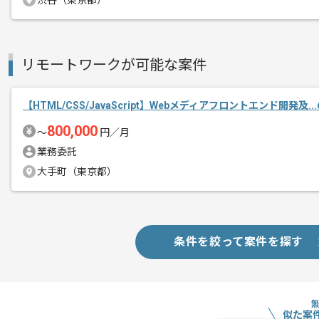
渋谷（東京都）
環境や物流など様々な領域のサービスを
エージェントからのコ
メント
リモートワークが可能な案件
営業、インサイドセールス、ディレクタ
【HTML/CSS/JavaScript】Webメディアフロントエンド開発及.
コミュニケーション力を活かしてチーム
800,000
〜
円／月
プロジェクトは長期を想定しており、
業務委託
中長期的に腰をすえての
大手町（東京都）
参画を希望される方にはお勧めの案件と
働き方も整備されており、作業時間等も
条件を絞って案件を探す
フルリモートでの作業を想定しています
似た案