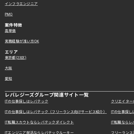
インフラエンジニア
PMO
案件特徴
高単価
実務経験が浅い方OK
エリア
東京都(23区)
大阪
愛知
レバレジーズグループ関連サイト一覧
ITの仕事探しはレバテック
クリエイター
ITの仕事探しはレバテック（フリーランス向けサービス紹介）
ITの仕事探
IT転職スカウトならレバテックダイレクト
IT転職なら
ITエンジニア就活ならレバテックルーキー
フリーランス