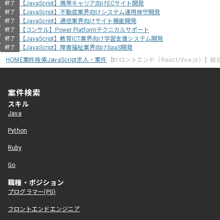
【JavaScript】携帯キャリア向けECサイト開発
終了
【JavaScript】不動産業界向けシステム運用保守開発
終了
【JavaScript】通信業界向けサイト機能開発
終了
【コンサル】Power Platformテクニカルサポート
終了
【JavaScript】教育ICT業界向け学習支援システム開発
終了
【JavaScript】障害福祉業界向けSaaS開発
終了
HOME
案件検索
JavaScript求人・案件
【フロントエンド（React/Vue.js）】
案件検索
スキル
Java
Python
Ruby
Go
職種・ポジション
プログラマー(PG)
フロントエンドエンジニア