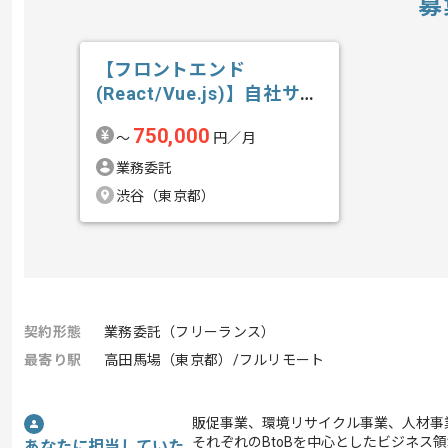
募
【フロントエンド
(React/Vue.js)】自社サー
ビス開...の求人・案件
750,000
〜
円／月
業務委託
渋谷（東京都）
契約形態
業務委託（フリーランス）
最寄り駅
高田馬場（東京都）/フルリモート
販促事業、環境リサイクル事業、人材事
それぞれのBtoBを中心としたビジネス
あなたに担当していた