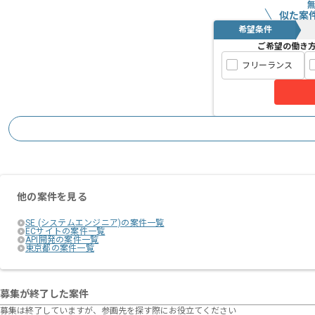
似た案
希望条件
ご希望の働き
フリーランス
他の案件を見る
SE (システムエンジニア)の案件一覧
ECサイトの案件一覧
API開発の案件一覧
東京都の案件一覧
募集が終了した案件
募集は終了していますが、参画先を探す際にお役立てください