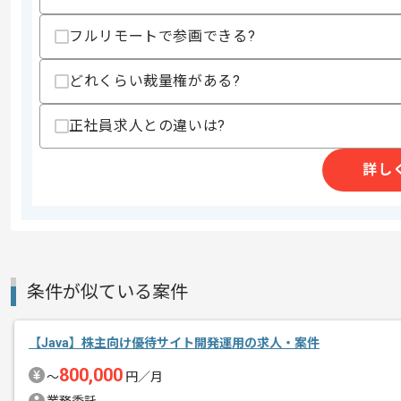
歓迎スキル
・WebSocket APIの知識
フルリモートで参画できる?
・AWSの基礎知識(Lambda、APIGateway、
どれくらい裁量権がある?
スキルに不安がある方へ
上記に似た経験やスキルをお持ちであれば申
正社員求人との違いは?
詳し
精算条件
有
精算・お支払い
精算基準時間
140時間〜190時間
支払いサイト
15日
条件が似ている案件
商談回数
1回
その他募集要項
募集人数
1人
【Java】株主向け優待サイト開発運用の求人・案件
作業開始日
2022/08/01
800,000
〜
円／月