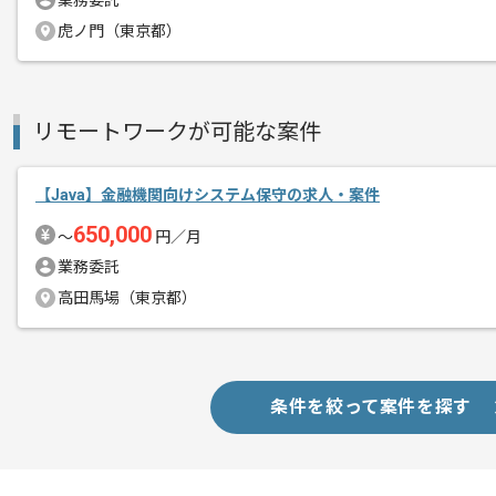
業務委託
虎ノ門（東京都）
レバテック実績有の企業でございます。
エージェントからのコ
Javaでの開発経験を活かすことができ
メント
経験豊富なエンジニアと成長が出来る環
リモートワークが可能な案件
お勧めの案件となっております。
リモート作業を導入しております。
【Java】金融機関向けシステム保守の求人・案件
650,000
〜
円／月
業務委託
高田馬場（東京都）
条件を絞って案件を探す