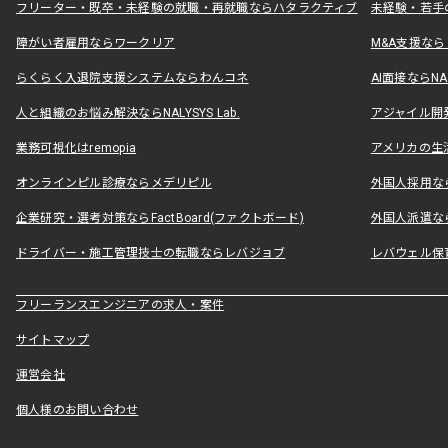
フリーター・既卒・未経験の就職・再就職ならハタラクティブ
未経験・若手
障がい者雇用ならワークリア
M&A支援な
らくらく入退院支援システムならわんコネ
AI面接ならNAL
人と組織のお悩み解決ならNALYSYS Lab.
アジャイル開発なら
業務可視化はremopia
アメリカの生活
オンラインピル診療ならメデリピル
外国人採用ならLe
企業研究・選考対策ならFactBoard(ファクトボード)
外国人派遣なら
ドライバー・施工管理技士の転職ならレバジョブ
レバウェル保
フリーランスエンジニアの求人・案件
サイトマップ
運営会社
個人様のお問い合わせ