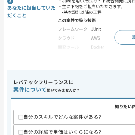
・Javaを用いたECサイト統合開発に携
・主に下記をご担当いただきます。
あなたに担当していた
-基本設計以降の工程
だくこと
この案件で扱う技術
フレームワーク
JUnit
クラウド
AWS
開発ツール
Docker
この案件のポイント
業界
ECサイト
業務内容
追加開発 , API開発 ,
レバテックフリーランスに
特徴
参画実績あり , 20代活
案件について
聞いてみませんか？
知りたい
求めるスキル
スキル
・Javaを用いた API開発経験
自分のスキルでどんな案件がある?
・Dockerを利用した開発経験
・HTML及びCSSの知見
自分の経験で単価はいくらになる?