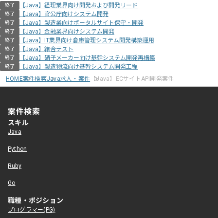
【Java】経理業界向け開発および開発リード
終了
【Java】官公庁向けシステム開発
終了
【Java】製造業向けポータルサイト保守・開発
終了
【Java】金融業界向けシステム開発
終了
【Java】IT業界向け倉庫管理システム開発構築運用
終了
【Java】結合テスト
終了
【Java】硝子メーカー向け基幹システム開発再構築
終了
【Java】製造物流向け基幹システム開発工程
終了
HOME
案件検索
Java求人・案件
【Java】ECサイトAPI開発案件
案件検索
スキル
Java
Python
Ruby
Go
職種・ポジション
プログラマー(PG)