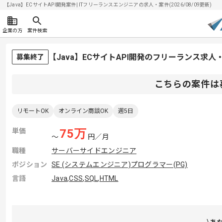
【Java】ECサイトAPI開発案件| ITフリーランスエンジニアの求人・案件(2026/08/09更新)
企業の方
案件検索
【Java】ECサイトAPI開発のフリーランス求人
募集終了
こちらの案件は
リモートOK
オンライン商談OK
週5日
単価
75
万
〜
円／月
職種
サーバーサイドエンジニア
ポジション
SE (システムエンジニア)
プログラマー(PG)
言語
Java
,
CSS
,
SQL
,
HTML