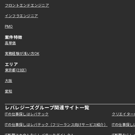
フロントエンドエンジニア
インフラエンジニア
PMO
案件特徴
高単価
実務経験が浅い方OK
エリア
東京都(23区)
大阪
愛知
レバレジーズグループ関連サイト一覧
ITの仕事探しはレバテック
クリエイター
ITの仕事探しはレバテック（フリーランス向けサービス紹介）
ITの仕事探