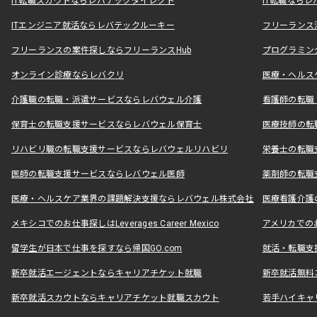
IT転職スカウトならレバテックダイレクト
IT転職なら
ITエンジニア就活ならレバテックルーキー
フリーランス
フリーランスの案件探しならフリーランスHub
プログラミン
オンライン診療ならレバクリ
医療・ヘルス
介護職の転職・派遣サービスならレバウェル介護
看護師の転職
保育士の転職支援サービスならレバウェル保育士
医療技師の転
リハビリ職の転職支援サービスならレバウェルリハビリ
栄養士の転職
医師の転職支援サービスならレバウェル医師
薬剤師の転職
医療・ヘルスケア業界の課題解決支援ならレバウェル株式会社
医療看護介護の
メキシコでのお仕事探しはLeverages Career Mexico
アメリカでのお仕事
留学生が日本で仕事を探すなら帰国GO.com
就活・転職支
新卒就活エージェントならキャリアチケット就職
新卒就活無料
新卒就活スカウトならキャリアチケット就職スカウト
若手ハイキャ