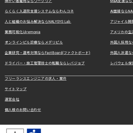
障がい者雇用ならワークリア
M&A支援な
らくらく入退院支援システムならわんコネ
AI面接ならNAL
人と組織のお悩み解決ならNALYSYS Lab.
アジャイル開発なら
業務可視化はremopia
アメリカの生活
オンラインピル診療ならメデリピル
外国人採用ならLe
企業研究・選考対策ならFactBoard(ファクトボード)
外国人派遣なら
ドライバー・施工管理技士の転職ならレバジョブ
レバウェル保
フリーランスエンジニアの求人・案件
サイトマップ
運営会社
個人様のお問い合わせ