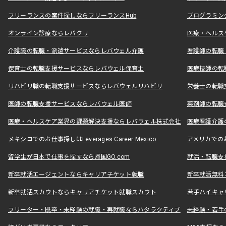
フリーランスの案件探しならフリーランスHub
プログラミン
オンライン診療ならレバクリ
医療・ヘルス
介護職の転職・派遣サービスならレバウェル介護
看護師の転職
保育士の転職支援サービスならレバウェル保育士
医療技師の転
リハビリ職の転職支援サービスならレバウェルリハビリ
栄養士の転職
医師の転職支援サービスならレバウェル医師
薬剤師の転職
医療・ヘルスケア業界の課題解決支援ならレバウェル株式会社
医療看護介護の
メキシコでのお仕事探しはLeverages Career Mexico
アメリカでのお仕事
留学生が日本で仕事を探すなら帰国GO.com
就活・転職支
新卒就活エージェントならキャリアチケット就職
新卒就活無料
新卒就活スカウトならキャリアチケット就職スカウト
若手ハイキャ
フリーター・既卒・未経験の就職・再就職ならハタラクティブ
未経験・若手