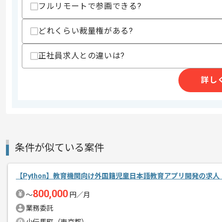
・AWS、GCP、Azureなどクラウド環
フルリモートで参画できる?
歓迎スキル
どれくらい裁量権がある?
・技術選定やクリーンアーキテクチャ設
・スクラムまたはアジャイルでの開発経
・toCサービスでのプロダクト開発経験
正社員求人との違いは?
スキルに不安がある方へ
詳し
上記に似た経験やスキルをお持ちであれば申
精算条件
有
精算・お支払い
精算基準時間
140時間〜180時間
条件が似ている案件
支払いサイト
15日
【Python】教育機関向け外国籍児童日本語教育アプリ開発の求人
800,000
〜
円／月
商談回数
1回
その他募集要項
業務委託
募集人数
1人