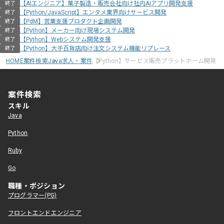
【AIエンジニア】菓子製造・販売会社向け社内AIアプリ開発支援
終了
【Python/JavaScript】エンタメ業界向けサービス開発
終了
【PdM】営業支援プロダクト企画開発
終了
【Python】メーカー向け現場システム開発
終了
【Python】Webシステム開発支援
終了
【Python】大手百貨店向け注文システム機能リプレース
終了
HOME
案件検索
Java求人・案件
【Python】サービス販売プラットホーム開発
案件検索
スキル
Java
Python
Ruby
Go
職種・ポジション
プログラマー(PG)
フロントエンドエンジニア