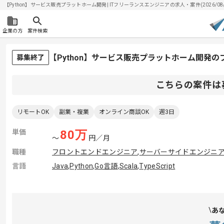
【Python】サービス販売プラットホーム開発| ITフリーランスエンジニアの求人・案件(2026/08/
企業の方
案件検索
【Python】サービス販売プラットホーム開発
募集終了
こちらの案件は
リモートOK
副業・複業
オンライン商談OK
週3日
単価
80
万
〜
円／月
職種
フロントエンドエンジニア
,
サーバーサイドエンジニ
言語
Java
,
Python
,
Go言語
,
Scala
,
TypeScript
あ