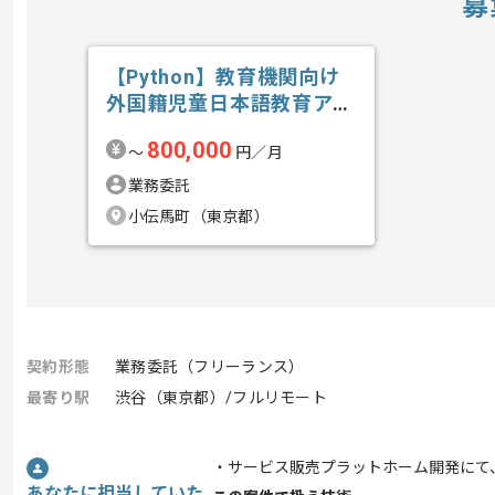
募
【Python】教育機関向け
外国籍児童日本語教育アプ
リ開発の求人・案件
800,000
〜
円／月
業務委託
小伝馬町（東京都）
契約形態
業務委託（フリーランス）
最寄り駅
渋谷（東京都）/フルリモート
・サービス販売プラットホーム開発にて
あなたに担当していた