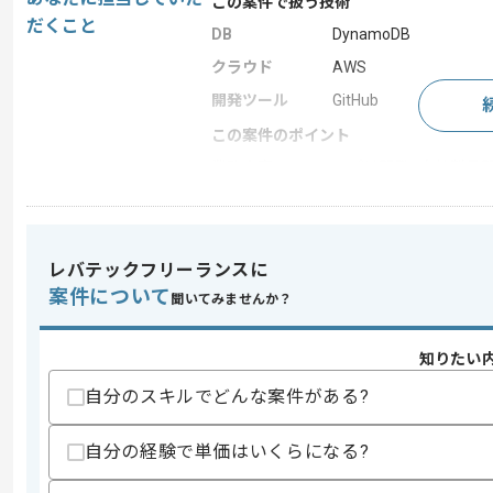
この案件で扱う技術
だくこと
DB
DynamoDB
クラウド
AWS
開発ツール
GitHub
この案件のポイント
業務内容
アプリ開発 , 自社製品
20代活躍中 , 30代活
特徴
あり
レバテックフリーランスに
案件について
聞いてみませんか？
求めるスキル
スキル
・テックリードとして開発を率いた経験
・Webサービスの開発経験5年以上
知りたい
・Python、Go、Java、Scala、node.
Webアプリケーションの設計、開発、
自分のスキルでどんな案件がある?
・Vue.js、React.js、Angularな
設計、開発、運用経験
自分の経験で単価はいくらになる?
・RDBまたはNoSQLを用いたアプリケ
・Githubなどコード管理ツールにおけ