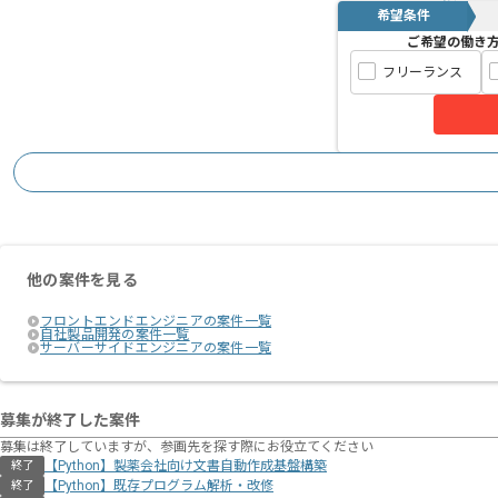
希望条件
ご希望の働き
フリーランス
他の案件を見る
フロントエンドエンジニアの案件一覧
自社製品開発の案件一覧
サーバーサイドエンジニアの案件一覧
募集が終了した案件
募集は終了していますが、参画先を探す際にお役立てください
【Python】製薬会社向け文書自動作成基盤構築
終了
【Python】既存プログラム解析・改修
終了