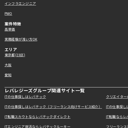
インフラエンジニア
PMO
案件特徴
高単価
実務経験が浅い方OK
エリア
東京都(23区)
大阪
愛知
レバレジーズグループ関連サイト一覧
ITの仕事探しはレバテック
クリエイター
ITの仕事探しはレバテック（フリーランス向けサービス紹介）
ITの仕事探
IT転職スカウトならレバテックダイレクト
IT転職なら
ITエンジニア就活ならレバテックルーキー
フリーランス