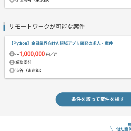
小伝馬町（東京都）
作業開始日
2023/12/01
リモートワークが可能な案件
よりユーザーにとって価値のあるサービ
エージェントからのコ
制作現場での最新トレンドの導入を積極
メント
デザインにおける画力、構成力等の向上
【Python】金融業界向けAI領域アプリ開発の求人・案件
1,000,000
〜
円／月
フルリモート、フルフレックスでの作業
業務委託
渋谷（東京都）
条件を絞って案件を探す
似た案