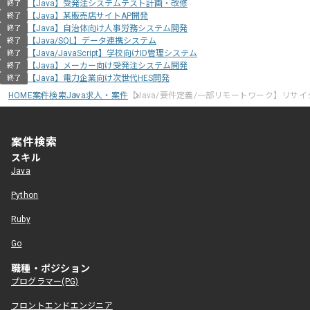
【Java】受発注システムテスト計画・改修
終了
【Java】某販売店サイトAP開発
終了
【Java】自治体向け人事労務システム開発
終了
【Java/SQL】データ連携システム
終了
【Java/JavaScript】学校向けID管理システム
終了
【Java】メーカー向け受発注システム開発
終了
【Java】電力企業向け次世代HES開発
終了
HOME
案件検索
Java求人・案件
【Java/要件定義/一部リモートワーク】リサ
案件検索
スキル
Java
Python
Ruby
Go
職種・ポジション
プログラマー(PG)
フロントエンドエンジニア