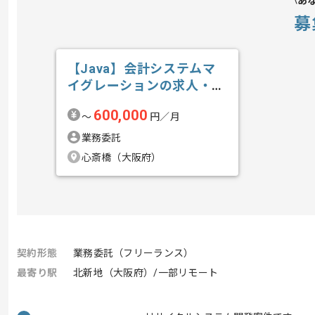
あ
募
【Java】会計システムマ
イグレーションの求人・案
件
600,000
〜
円／月
業務委託
心斎橋（大阪府）
契約形態
業務委託（フリーランス）
最寄り駅
北新地（大阪府）/一部リモート