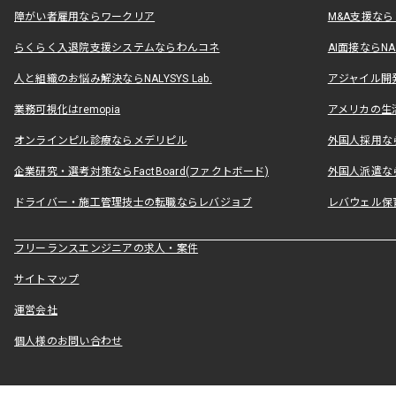
障がい者雇用ならワークリア
M&A支援な
らくらく入退院支援システムならわんコネ
AI面接ならNAL
人と組織のお悩み解決ならNALYSYS Lab.
アジャイル開発なら
業務可視化はremopia
アメリカの生活
オンラインピル診療ならメデリピル
外国人採用ならLe
企業研究・選考対策ならFactBoard(ファクトボード)
外国人派遣なら
ドライバー・施工管理技士の転職ならレバジョブ
レバウェル保
フリーランスエンジニアの求人・案件
サイトマップ
運営会社
個人様のお問い合わせ