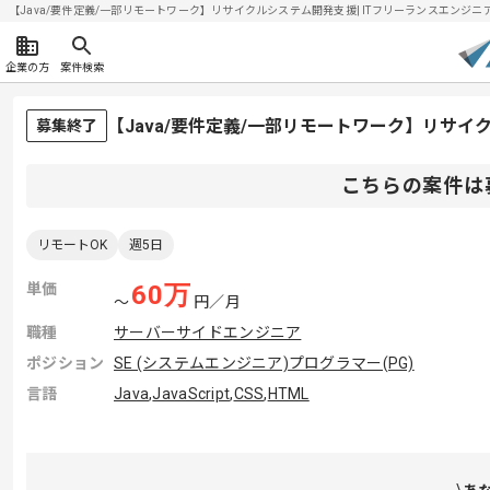
【Java/要件定義/一部リモートワーク】リサイクルシステム開発支援| ITフリーランスエンジニアの求
企業の方
案件検索
【Java/要件定義/一部リモートワーク】リサ
募集終了
こちらの案件は
リモートOK
週5日
単価
60
万
〜
円／月
職種
サーバーサイドエンジニア
ポジション
SE (システムエンジニア)
プログラマー(PG)
言語
Java
,
JavaScript
,
CSS
,
HTML