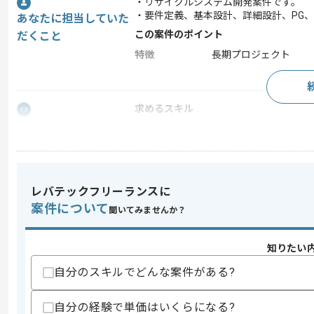
・リサイクルシステム開発案件です。
・要件定義、基本設計、詳細設計、PG
あなたに担当していた
この案件のポイント
だくこと
特徴
長期プロジェクト
求めるスキル
スキル
・Webシステムの画面開発経験(Java、
・JavaScript、CSSを使用した開発経験
・oracleを使用した開発経験
歓迎スキル
レバテックフリーランスに
・SpringBootを使用した開発経験
案件について
聞いてみませんか？
スキルに不安がある方へ
上記に似た経験やスキルをお持ちであれば申
知りたい
自分のスキルでどんな案件がある?
精算条件
有
自分の経験で単価はいくらになる?