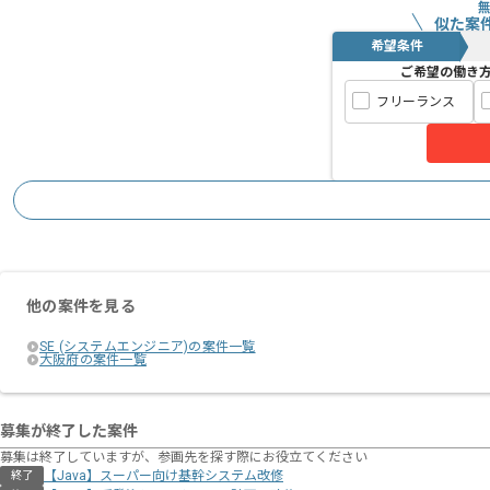
似た案
希望条件
ご希望の働き
フリーランス
他の案件を見る
SE (システムエンジニア)の案件一覧
大阪府の案件一覧
募集が終了した案件
募集は終了していますが、参画先を探す際にお役立てください
【Java】スーパー向け基幹システム改修
終了