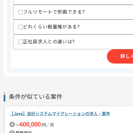
精算・お支払い
精算基準時間
150時間〜180時間
フルリモートで参画できる?
支払いサイト
15日
どれくらい裁量権がある?
商談回数
1回
正社員求人との違いは?
その他募集要項
募集人数
1人
作業開始日
2022/11/01
詳し
これまでの経験を活かしたい方へおすす
エージェントからのコ
参画後1週間程度現場での作業がござい
メント
条件が似ている案件
PCの設計や環境設定が目的です。
早ければ1週間かからない場合もござい
【Java】会計システムマイグレーションの求人・案件
600,000
〜
円／月