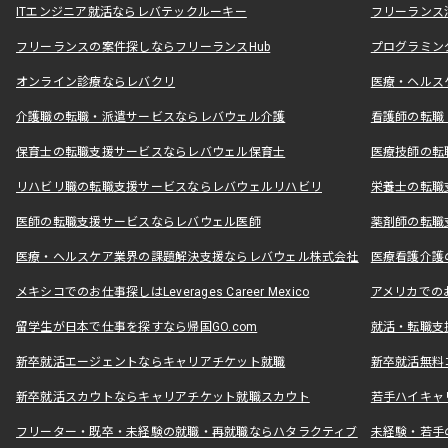
ITエンジニア就活ならレバテックルーキー
フリーランス
フリーランスの案件探しならフリーランスHub
プログラミン
オンライン診療ならレバクリ
医療・ヘルス
介護職の転職・派遣サービスならレバウェル介護
看護師の転職
保育士の転職支援サービスならレバウェル保育士
医療技師の転
リハビリ職の転職支援サービスならレバウェルリハビリ
栄養士の転職
医師の転職支援サービスならレバウェル医師
薬剤師の転職
医療・ヘルスケア業界の課題解決支援ならレバウェル株式会社
医療看護介護の
メキシコでのお仕事探しはLeverages Career Mexico
アメリカでのお仕事
留学生が日本で仕事を探すなら帰国GO.com
就活・転職支
新卒就活エージェントならキャリアチケット就職
新卒就活無料
新卒就活スカウトならキャリアチケット就職スカウト
若手ハイキャ
フリーター・既卒・未経験の就職・再就職ならハタラクティブ
未経験・若手