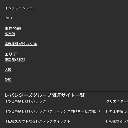
インフラエンジニア
PMO
案件特徴
高単価
実務経験が浅い方OK
エリア
東京都(23区)
大阪
愛知
レバレジーズグループ関連サイト一覧
ITの仕事探しはレバテック
クリエイター
ITの仕事探しはレバテック（フリーランス向けサービス紹介）
ITの仕事探
IT転職スカウトならレバテックダイレクト
IT転職なら