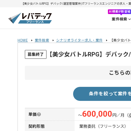
【美少女バトルRPG】デバック/運営管理案件| ITフリーランスエンジニアの求人・案件(2
AI検索が新登場
案件検索
HOME
案件検索
シナリオライター求人・案件
【美少女バト
【美少女バトルRPG】デバック
募集終了
こちらの
条件を絞って案件
600,000
単価
〜
円／月
（
契約形態
業務委託（フリーランス）