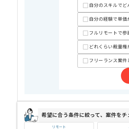
自分のスキルでど
自分の経験で単価
担当者より
ゲーム/SNS等、コミュニティサービス開発にて業界を
フルリモートで参
技術力豊富な企業です。
どれくらい裁量権
社内の雰囲気も明るく、交流会や勉強会も頻繁に行わ
新しいアイディアを積極的に取り組む文化がございま
フリーランス案件
また、スペックの高いPCやディスプレイの貸与、
ジュースの飲み放題等、働きやすい環境が整っています
メンバーと密に対話し、 かなりのスピード感をもって
開発を進めていくため、 周りを巻き込みながらコミュ
大変おすすめの現場です。
希望に合う条件に絞って、案件をチ
リモート