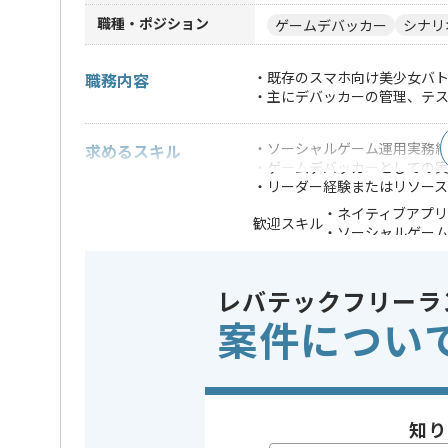
職種・ポジション
ゲームデバッカー
シナリ
・既存のスマホ向け美少女バト
職務内容
・主にデバッカーの管理、テ
・ソーシャルゲーム運用実務
求めるスキル
・ゲームデバッカーとしての
・リーダー経験またはリソー
・ネイティブアプ
歓迎スキル
・ソーシャルゲー
※上記に似た経験やスキルをお持ち
レバテックフリーラ
業界
ソーシャ
この案件のポイント
案件につい
特徴
急募 , Bt
精算条件
有
精算・お支払い
精算基準時間
140時間
知り
支払いサイト
15日