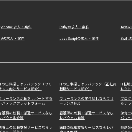
Pythonの求人・案件
Rubyの求人・案件
AWS
C#の求人・案件
JavaScriptの求人・案件
Swif
ITの仕事探しはレバテック（フリー
ITの仕事探しはレバテック（正社員
IT転
ランス向けサービス紹介）
転職サービス紹介）
レクト
フリーランス活動をサポートする
フリーランスの案件探しならフリ
プログ
レバテックプラットフォーム
ーランスHub
らテラ
介護職の転職・派遣サービスなら
看護師の転職・派遣サービスなら
保育士
レバウェル介護
レバウェル看護
バウェ
栄養士の転職支援サービスならレ
医師の転職支援サービスならレバ
薬剤師