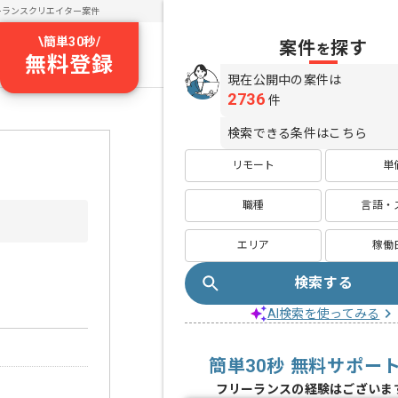
ーランスクリエイター案件
\
簡単30秒
/
案件
探す
を
無料登録
現在公開中の案件は
2736
件
検索できる条件はこちら
リモート
単
職種
言語・
エリア
稼働
検索する
AI検索を使ってみる
簡単30秒 無料サポー
フリーランスの経験はございま