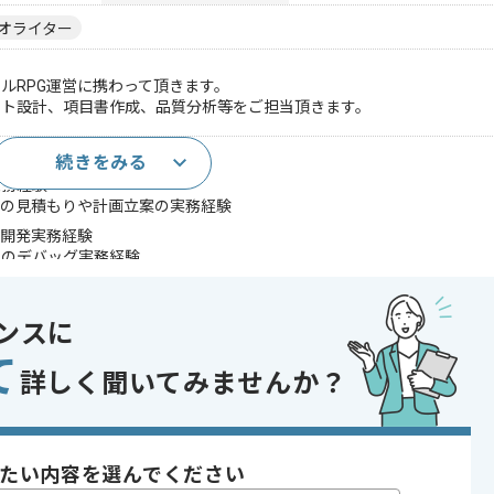
オライター
ルRPG運営に携わって頂きます。
スト設計、項目書作成、品質分析等をご担当頂きます。
続きをみる
経験
実務経験
スの見積もりや計画立案の実務経験
リ開発実務経験
ムのデバッグ実務経験
であれば申し込み可能なケースもございます！まずはお気軽にご相談ください！
ンスに
ルゲーム
て
oC向け
詳しく聞いてみませんか？
〜180時間
たい内容を選んでください