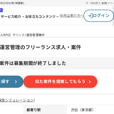
026/08/08更新)
IT・Web求人/転職
フリ
！
ログイン
採用企業の方へ
サービス紹介
お役立ちコンテンツ
ルRPG】デバック/運営管理案件
/運営管理のフリーランス求人・案件
案件は募集期間が終了しました
を探す
似た案件を提案してもらう
収支シミュレーション
）
最寄り駅
渋谷（東京都）