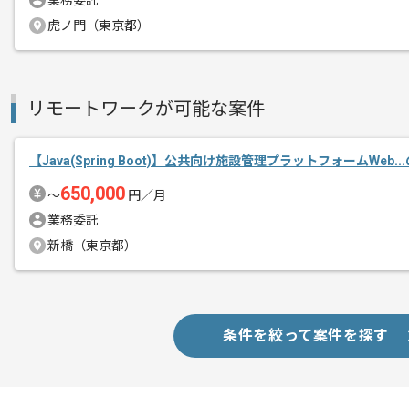
業務委託
エージェントからのコ
幅広く事業を展開しているSI企業です。
虎ノ門（東京都）
メント
設計経験を活かしたい方にお勧めです。
チームでの開発が得意な方にマッチしま
リモートワークが可能な案件
基本的にはフルリモートでの作業を見込
【Java(Spring Boot)】公共向け施設管理プラットフォームWeb.
650,000
〜
円／月
プロジェクトは長期を想定しており、
業務委託
中長期的に腰をすえての
新橋（東京都）
参画を希望される方にはお勧めの案件と
条件を絞って案件を探す