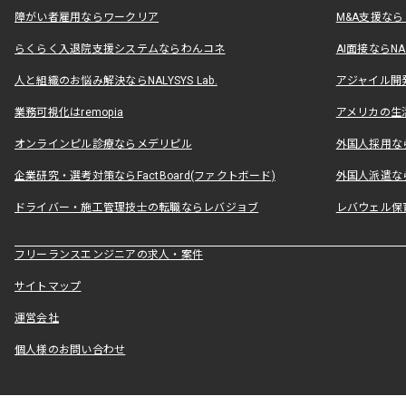
障がい者雇用ならワークリア
M&A支援な
らくらく入退院支援システムならわんコネ
AI面接ならNAL
人と組織のお悩み解決ならNALYSYS Lab.
アジャイル開発なら
業務可視化はremopia
アメリカの生活
オンラインピル診療ならメデリピル
外国人採用ならLe
企業研究・選考対策ならFactBoard(ファクトボード)
外国人派遣なら
ドライバー・施工管理技士の転職ならレバジョブ
レバウェル保
フリーランスエンジニアの求人・案件
サイトマップ
運営会社
個人様のお問い合わせ