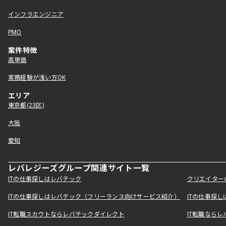
インフラエンジニア
PMO
案件特徴
高単価
実務経験が浅い方OK
エリア
東京都(23区)
大阪
愛知
レバレジーズグループ関連サイト一覧
ITの仕事探しはレバテック
クリエイター
ITの仕事探しはレバテック（フリーランス向けサービス紹介）
ITの仕事探
IT転職スカウトならレバテックダイレクト
IT転職なら