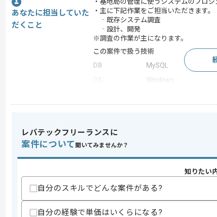
・基地局の管理に使うシステムのプロジ
・主に下記作業をご担当いただきます。
あなたに担当していた
‐既存システム調査
だくこと
‐設計、開発
※調査の作業が主になります。
この案件で扱う技術
DB
MySQL
OS
Windows
この案件のポイント
業務内容
受託開発
特徴
20代活躍中 , 30代活躍
レバテックフリーランスに
案件について
聞いてみませんか？
求めるスキル
知りたい
スキル
・Javaを用いた開発経験
・設計書作成経験
自分のスキルでどんな案件がある?
・MySQL使用経験
歓迎スキル
自分の経験で単価はいくらになる?