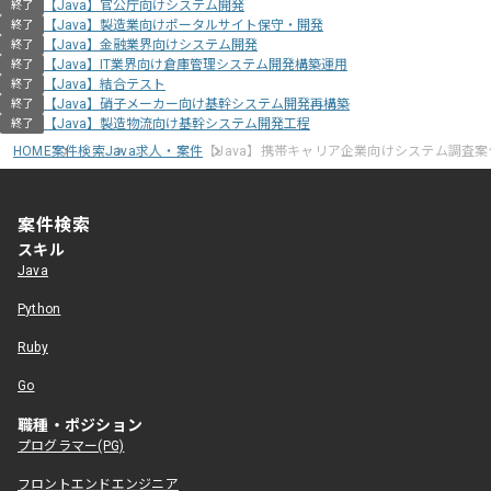
【Java】官公庁向けシステム開発
終了
【Java】製造業向けポータルサイト保守・開発
終了
【Java】金融業界向けシステム開発
終了
【Java】IT業界向け倉庫管理システム開発構築運用
終了
【Java】結合テスト
終了
【Java】硝子メーカー向け基幹システム開発再構築
終了
【Java】製造物流向け基幹システム開発工程
終了
HOME
案件検索
Java求人・案件
【Java】携帯キャリア企業向けシステム調査案
案件検索
スキル
Java
Python
Ruby
Go
職種・ポジション
プログラマー(PG)
フロントエンドエンジニア