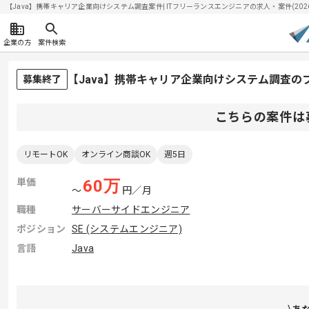
【Java】携帯キャリア企業向けシステム調査案件| ITフリーランスエンジニアの求人・案件(2026/
企業の方
案件検索
【Java】携帯キャリア企業向けシステム調査の
募集終了
こちらの案件は
リモートOK
オンライン商談OK
週5日
単価
60
万
〜
円／月
職種
サーバーサイドエンジニア
ポジション
SE (システムエンジニア)
言語
Java