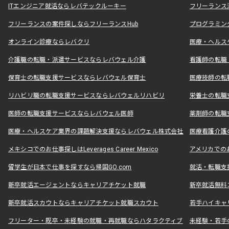
ITエンジニア就活ならレバテックルーキー
フリーランス
フリーランスの案件探しならフリーランスHub
プログラミン
オンライン診療ならレバクリ
医療・ヘルス
介護職の転職・派遣サービスならレバウェル介護
看護師の転職
保育士の転職支援サービスならレバウェル保育士
医療技師の転
リハビリ職の転職支援サービスならレバウェルリハビリ
栄養士の転職
医師の転職支援サービスならレバウェル医師
薬剤師の転職
医療・ヘルスケア業界の課題解決支援ならレバウェル株式会社
医療看護介護の
メキシコでのお仕事探しはLeverages Career Mexico
アメリカでのお仕事
留学生が日本で仕事を探すなら帰国GO.com
就活・転職支
新卒就活エージェントならキャリアチケット就職
新卒就活無料
新卒就活スカウトならキャリアチケット就職スカウト
若手ハイキャ
フリーター・既卒・未経験の就職・再就職ならハタラクティブ
未経験・若手