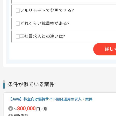
・Javaのプログラム以外のドキュメン
フルリモートで参画できる?
スキルに不安がある方へ
上記に似た経験やスキルをお持ちであれば申
どれくらい裁量権がある?
正社員求人との違いは?
精算条件
有
精算・お支払い
精算基準時間
140時間〜180時間
詳し
支払いサイト
15日
商談回数
2回
条件が似ている案件
その他募集要項
募集人数
1人
作業開始日
2022/09/15
【Java】株主向け優待サイト開発運用の求人・案件
800,000
〜
円／月
ロボット・IoT機器の開発事業や受託開