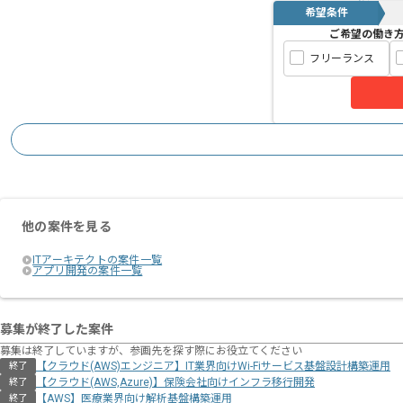
希望条件
ご希望の働き
フリーランス
他の案件を見る
ITアーキテクトの案件一覧
アプリ開発の案件一覧
募集が終了した案件
募集は終了していますが、参画先を探す際にお役立てください
【クラウド(AWS)エンジニア】IT業界向けWi-Fiサービス基盤設計構築運用
終了
【クラウド(AWS,Azure)】保険会社向けインフラ移行開発
終了
【AWS】医療業界向け解析基盤構築運用
終了