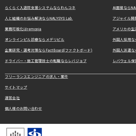
らくらく入退院支援システムならわんコネ
AI面接ならNAL
人と組織のお悩み解決ならNALYSYS Lab.
アジャイル開発なら
業務可視化はremopia
アメリカの生活
オンラインピル診療ならメデリピル
外国人採用ならLe
企業研究・選考対策ならFactBoard(ファクトボード)
外国人派遣なら
ドライバー・施工管理技士の転職ならレバジョブ
レバウェル保
フリーランスエンジニアの求人・案件
サイトマップ
運営会社
個人様のお問い合わせ