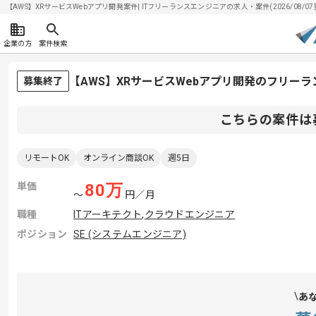
【AWS】XRサービスWebアプリ開発案件| ITフリーランスエンジニアの求人・案件(2026/08/07
企業の方
案件検索
【AWS】XRサービスWebアプリ開発のフリー
募集終了
こちらの案件は
リモートOK
オンライン商談OK
週5日
単価
80
万
〜
円／月
職種
ITアーキテクト
,
クラウドエンジニア
ポジション
SE (システムエンジニア)
あ