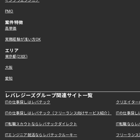
インフラエンジニア
PMO
案件特徴
高単価
実務経験が浅い方OK
エリア
東京都(23区)
大阪
愛知
レバレジーズグループ関連サイト一覧
ITの仕事探しはレバテック
クリエイター
ITの仕事探しはレバテック（フリーランス向けサービス紹介）
ITの仕事探
IT転職スカウトならレバテックダイレクト
IT転職なら
ITエンジニア就活ならレバテックルーキー
フリーランス