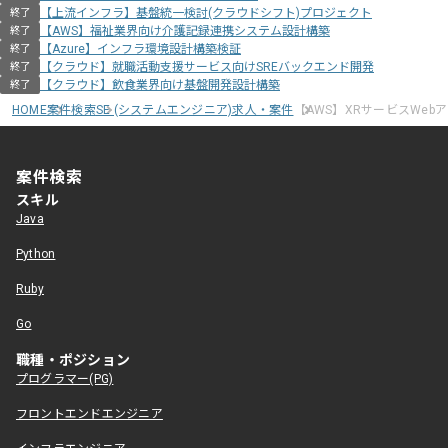
【上流インフラ】基盤統一検討(クラウドシフト)プロジェクト
終了
【AWS】福祉業界向け介護記録連携システム設計構築
終了
【Azure】インフラ環境設計構築検証
終了
【クラウド】就職活動支援サービス向けSREバックエンド開発
終了
【クラウド】飲食業界向け基盤開発設計構築
終了
HOME
案件検索
SE (システムエンジニア)求人・案件
【AWS】XRサービスWeb
案件検索
スキル
Java
Python
Ruby
Go
職種・ポジション
プログラマー(PG)
フロントエンドエンジニア