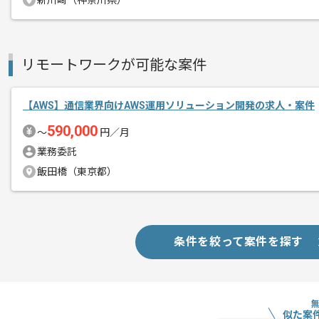
その他募集要項
新川崎（神奈川県）
募集人数
2人
作業開始日
2022/10/01
リモートワークが可能な案件
システムの開発や提案を行う企画開発事
エージェントからのコ
【AWS】通信業界向けAWS運用ソリューション開発の求人・案件
5G/IoTビジネスを推進するコンサルテ
メント
自社製品の開発を行うソリューション事
590,000
〜
円／月
展開しているいま勢いのある企業です。
業務委託
飯田橋（東京都）
新規事業開発におけるアジャイル（スク
基本的にはフルリモートでの作業を見込
条件を絞って案件を探す
似た案