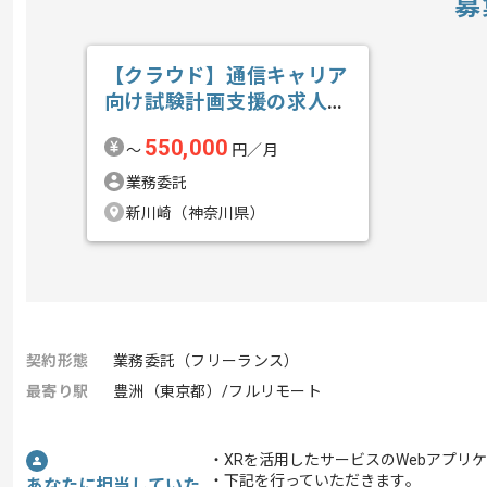
募
【クラウド】通信キャリア
向け試験計画支援の求人・
案件
550,000
〜
円／月
業務委託
新川崎（神奈川県）
契約形態
業務委託（フリーランス）
最寄り駅
豊洲（東京都）/フルリモート
・XRを活用したサービスのWebアプリ
・下記を行っていただきます｡
あなたに担当していた