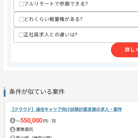
フルリモートで参画できる?
どれくらい裁量権がある?
求めるスキル
スキル
・Terraform を用いたAWS 上のアー
正社員求人との違いは?
・AWS サービスの過半数を用いたサー
・Git を用いたチーム開発経験
詳し
スキルに不安がある方へ
上記に似た経験やスキルをお持ちであれば申
精算条件
有
条件が似ている案件
精算・お支払い
精算基準時間
140時間〜180時間
支払いサイト
15日
【クラウド】通信キャリア向け試験計画支援の求人・案件
550,000
〜
円／月
業務委託
商談回数
2回