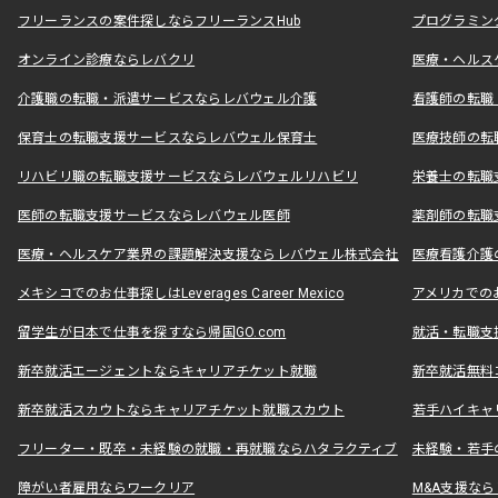
フリーランスの案件探しならフリーランスHub
プログラミン
オンライン診療ならレバクリ
医療・ヘルス
介護職の転職・派遣サービスならレバウェル介護
看護師の転職
保育士の転職支援サービスならレバウェル保育士
医療技師の転
リハビリ職の転職支援サービスならレバウェルリハビリ
栄養士の転職
医師の転職支援サービスならレバウェル医師
薬剤師の転職
医療・ヘルスケア業界の課題解決支援ならレバウェル株式会社
医療看護介護の
メキシコでのお仕事探しはLeverages Career Mexico
アメリカでのお仕事
留学生が日本で仕事を探すなら帰国GO.com
就活・転職支
新卒就活エージェントならキャリアチケット就職
新卒就活無料
新卒就活スカウトならキャリアチケット就職スカウト
若手ハイキャ
フリーター・既卒・未経験の就職・再就職ならハタラクティブ
未経験・若手
障がい者雇用ならワークリア
M&A支援な