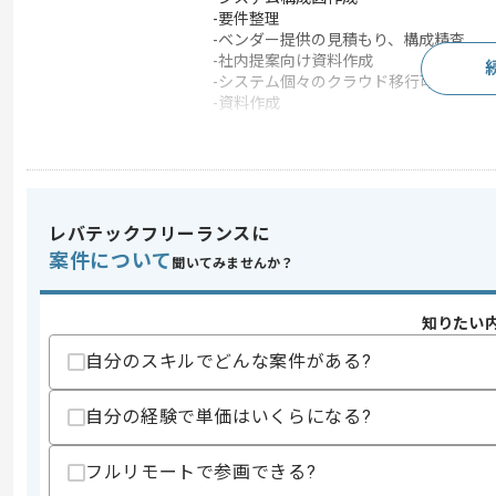
-要件整理
-ベンダー提供の見積もり、構成精査
-社内提案向け資料作成
-システム個々のクラウド移行可否調査
-資料作成
この案件で扱う技術
OS
Windows Server
この案件のポイント
レバテックフリーランスに
業務内容
サーバ構築
案件について
聞いてみませんか？
特徴
新規立ち上げ , 長期プロジ
知りたい
求めるスキル
自分のスキルでどんな案件がある?
スキル
・Windowsサーバ（2016～2022）の
・Hw/SWの構築作業に関する知識
自分の経験で単価はいくらになる?
・VDI（特にVWware Horizon）の導入
歓迎スキル
フルリモートで参画できる?
・Active Directoryなどのアカウン