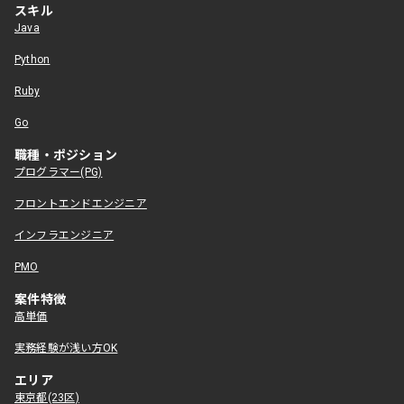
スキル
Java
Python
Ruby
Go
職種・ポジション
プログラマー(PG)
フロントエンドエンジニア
インフラエンジニア
PMO
案件特徴
高単価
実務経験が浅い方OK
エリア
東京都(23区)