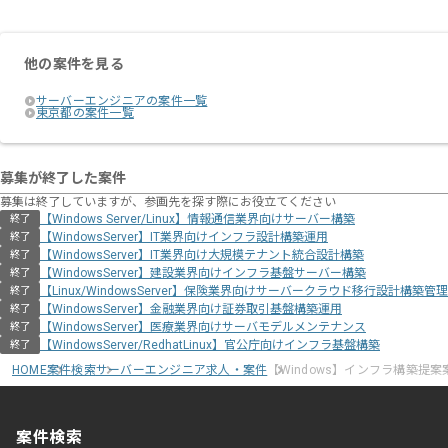
他の案件を見る
サーバーエンジニアの案件一覧
東京都の案件一覧
募集が終了した案件
募集は終了していますが、参画先を探す際にお役立てください
【Windows Server/Linux】情報通信業界向けサーバー構築
終了
【WindowsServer】IT業界向けインフラ設計構築運用
終了
【WindowsServer】IT業界向け大規模テナント統合設計構築
終了
【WindowsServer】建設業界向けインフラ基盤サーバー構築
終了
【Linux/WindowsServer】保険業界向けサーバークラウド移行設計構築管理
終了
【WindowsServer】金融業界向け証券取引基盤構築運用
終了
【WindowsServer】医療業界向けサーバモデルメンテナンス
終了
【WindowsServer/RedhatLinux】官公庁向けインフラ基盤構築
終了
HOME
案件検索
サーバーエンジニア求人・案件
【Windows】インフラ構築提案
案件検索