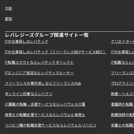
大阪
愛知
レバレジーズグループ関連サイト一覧
ITの仕事探しはレバテック
クリエイター
ITの仕事探しはレバテック（フリーランス向けサービス紹介）
ITの仕事探
IT転職スカウトならレバテックダイレクト
IT転職なら
ITエンジニア就活ならレバテックルーキー
フリーランス
フリーランスの案件探しならフリーランスHub
プログラミン
オンライン診療ならレバクリ
医療・ヘルス
介護職の転職・派遣サービスならレバウェル介護
看護師の転職
保育士の転職支援サービスならレバウェル保育士
医療技師の転
リハビリ職の転職支援サービスならレバウェルリハビリ
栄養士の転職