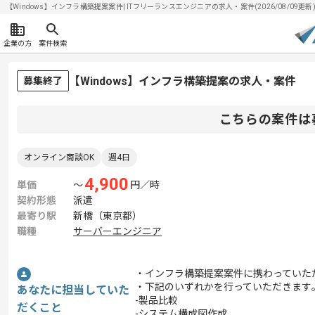
【Windows】インフラ構築提案案件| ITフリーランスエンジニアの求人・案件(2026/08/09更新
企業の方
案件検索
【Windows】インフラ構築提案の求人・案件
募集終了
こちらの案件は
オンライン商談OK
週4日
4,900
単価
〜
円／時
契約形態
派遣
最寄り駅
新橋（東京都）
職種
サーバーエンジニア
・インフラ構築提案案件に携わっていた
・下記のいずれかを行っていただきます
あなたに担当していた
-製品比較
だくこと
-システム構成図作成