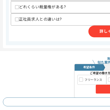
・Azure AD Connectを利⽤したA
どれくらい裁量権がある?
・顔認証製品の導入経験
・Microsoft Endpoint Configurat
正社員求人との違いは?
スキルに不安がある方へ
上記に似た経験やスキルをお持ちであれば申
詳し
システムインテグレートサービスを展開
エージェントからのコ
メント
似た案
基本的にはフルリモートでの作業を見込
希望条件
ご希望の働き
フリーランス