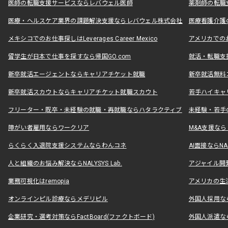
医師の転職支援サービスならレバウェル医師
薬剤師の転職
医療・ヘルスケア業界の課題解決支援ならレバウェル株式会社
医療看護介護の
メキシコでのお仕事探しはLeverages Career Mexico
アメリカでのお仕事
留学生が日本で仕事を探すなら帰国GO.com
就活・転職支
新卒就活エージェントならキャリアチケット就職
新卒就活無料
新卒就活スカウトならキャリアチケット就職スカウト
若手ハイキャ
フリーター・既卒・未経験の就職・再就職ならハタラクティブ
未経験・若手
障がい者雇用ならワークリア
M&A支援な
らくらく入退院支援システムならわんコネ
AI面接ならNAL
人と組織のお悩み解決ならNALYSYS Lab.
アジャイル開発なら
業務可視化はremopia
アメリカの生活
オンラインピル診療ならメデリピル
外国人採用ならLe
企業研究・選考対策ならFactBoard(ファクトボード)
外国人派遣なら