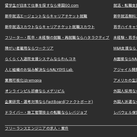
留学生が日本で仕事を探すなら帰国GO.com
就活・転職支
新卒就活エージェントならキャリアチケット就職
新卒就活無料
新卒就活スカウトならキャリアチケット就職スカウト
若手ハイキャ
フリーター・既卒・未経験の就職・再就職ならハタラクティブ
未経験・若手
障がい者雇用ならワークリア
M&A支援な
らくらく入退院支援システムならわんコネ
AI面接ならNAL
人と組織のお悩み解決ならNALYSYS Lab.
アジャイル開発なら
業務可視化はremopia
アメリカの生活
オンラインピル診療ならメデリピル
外国人採用ならLe
企業研究・選考対策ならFactBoard(ファクトボード)
外国人派遣なら
ドライバー・施工管理技士の転職ならレバジョブ
レバウェル保
フリーランスエンジニアの求人・案件