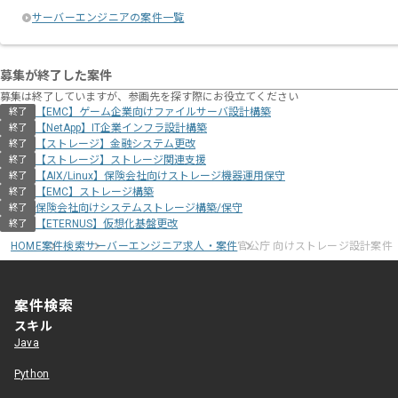
サーバーエンジニアの案件一覧
募集が終了した案件
募集は終了していますが、参画先を探す際にお役立てください
【EMC】ゲーム企業向けファイルサーバ設計構築
終了
【NetApp】IT企業インフラ設計構築
終了
【ストレージ】金融システム更改
終了
【ストレージ】ストレージ関連支援
終了
【AIX/Linux】保険会社向けストレージ機器運用保守
終了
【EMC】ストレージ構築
終了
保険会社向けシステムストレージ構築/保守
終了
【ETERNUS】仮想化基盤更改
終了
HOME
案件検索
サーバーエンジニア求人・案件
官公庁 向けストレージ設計案件
案件検索
スキル
Java
Python