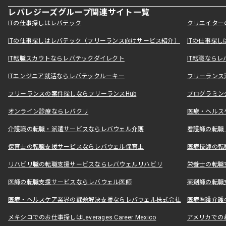
レバレジーズグループ関連サイト一覧
ITの仕事探しはレバテック
クリエイター
ITの仕事探しはレバテック（フリーランス向けサービス紹介）
ITの仕事探
IT転職スカウトならレバテックダイレクト
IT転職なら
ITエンジニア就活ならレバテックルーキー
フリーランス
フリーランスの案件探しならフリーランスHub
プログラミン
オンライン診療ならレバクリ
医療・ヘルス
介護職の転職・派遣サービスならレバウェル介護
看護師の転職
保育士の転職支援サービスならレバウェル保育士
医療技師の転
リハビリ職の転職支援サービスならレバウェルリハビリ
栄養士の転職
医師の転職支援サービスならレバウェル医師
薬剤師の転職
医療・ヘルスケア業界の課題解決支援ならレバウェル株式会社
医療看護介護の
メキシコでのお仕事探しはLeverages Career Mexico
アメリカでのお仕事