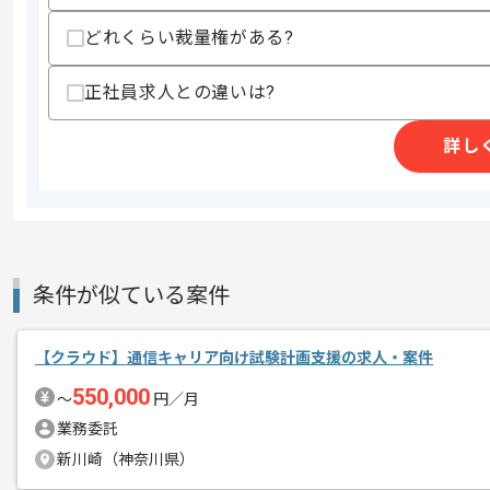
どれくらい裁量権がある?
商談回数
1回
正社員求人との違いは?
その他募集要項
募集人数
1人
作業開始日
2022/10/11
詳し
官公庁系、バックアップ製品設計～担っ
エージェントからのコ
メント
バックアップ製品設計経験がある方にマ
条件が似ている案件
基本的には一部リモート作業を見込んで
【クラウド】通信キャリア向け試験計画支援の求人・案件
550,000
〜
円／月
業務委託
新川崎（神奈川県）