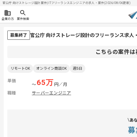
官公庁 向けストレージ設計案件| ITフリーランスエンジニアの求人・案件(2026/08/06更新)
企業の方
案件検索
官公庁 向けストレージ設計のフリーランス求人
募集終了
こちらの案件は
リモートOK
オンライン商談OK
週5日
単価
65
万
〜
円／月
職種
サーバーエンジニア
あ
募