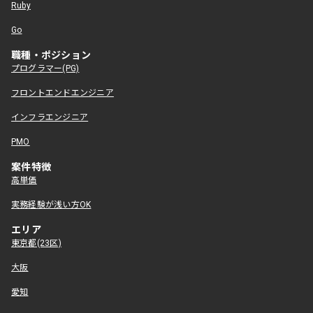
Ruby
Go
職種・ポジション
プログラマー(PG)
フロントエンドエンジニア
インフラエンジニア
PMO
案件特徴
高単価
実務経験が浅い方OK
エリア
東京都(23区)
大阪
愛知