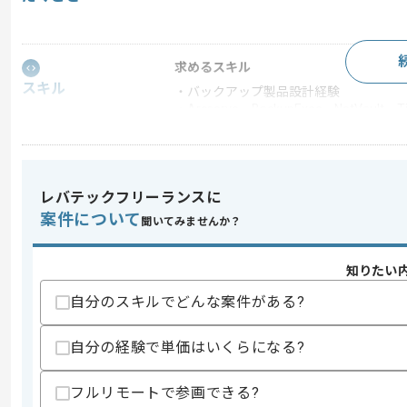
求めるスキル
スキル
・バックアップ製品設計経験
・Arcserve、BackupExec、NetVau
・Arcserveの使用経験
歓迎スキル
・富士通製品のストレージ設計経験
レバテックフリーランスに
・富士通製品の経験
案件について
聞いてみませんか？
スキルに不安がある方へ
上記に似た経験やスキルをお持ちであれば申
知りたい
自分のスキルでどんな案件がある?
精算条件
有
自分の経験で単価はいくらになる?
精算・お支払い
精算基準時間
140時間〜200時間
支払いサイト
15日
フルリモートで参画できる?