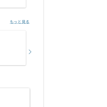
新小岩（東京都）
もっと見る
【WindowsServer】物流業界向けインフ
750,000
〜
円／月
業務委託
田原町（東京都）