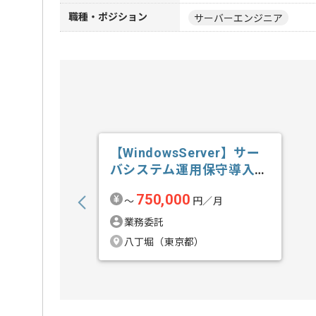
職種・ポジション
サーバーエンジニア
【WindowsServer】サー
バシステム運用保守導入技
術...の求人・案件
750,000
〜
円／月
業務委託
八丁堀（東京都）