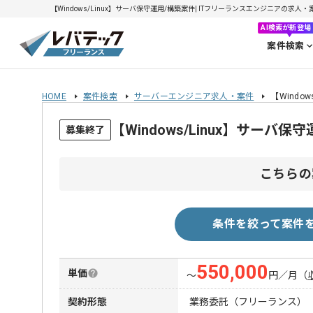
【Windows/Linux】サーバ保守運用/構築案件| ITフリーランスエンジニアの求人・案件(
AI検索が新登場
案件検索
HOME
案件検索
サーバーエンジニア求人・案件
【Windo
【Windows/Linux】サー
募集終了
こちらの
条件を絞って案件
550,000
単価
〜
円／月
（
契約形態
業務委託（フリーランス）