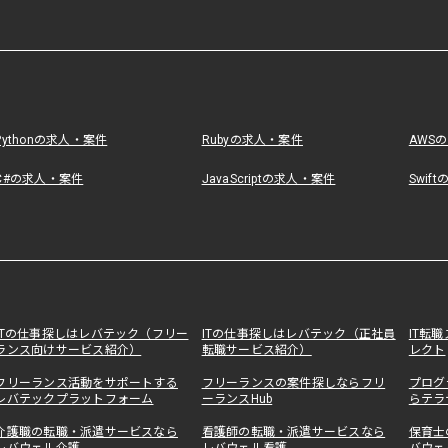
Pythonの求人・案件
Rubyの求人・案件
AWS
C#の求人・案件
JavaScriptの求人・案件
Swif
ITの仕事探しはレバテック（フリー
ITの仕事探しはレバテック（正社員
IT転
ランス向けサービス紹介）
転職サービス紹介）
レクト
フリーランス活動をサポートする
フリーランスの案件探しならフリ
プログ
レバテックプラットフォーム
ーランスHub
らテラ
介護職の転職・派遣サービスなら
看護師の転職・派遣サービスなら
保育士