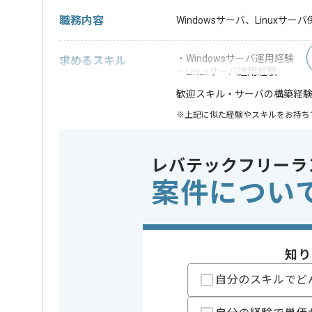
職務内容
Windowsサーバ、Linux
・Windowsサーバ運用経験
求めるスキル
・Linuxサーバ運用経験
・サーバの構築経
歓迎スキル
※上記に似た経験やスキルをお持ち
OS
この案件で扱う技術
Linux , W
レバテックフリーラ
案件につい
特徴
この案件のポイント
短期プロ
精算条件
有
精算・お支払い
精算基準時間
140時間
知り
支払いサイト
15日
自分のスキルでど