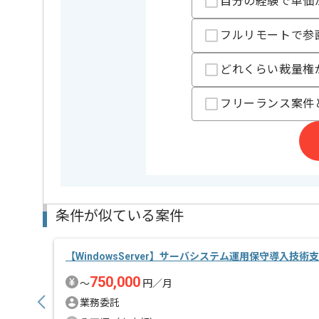
自分の経験で単価
担当者より
フルリモートで参
レバテックでの実績がある企業の案件でございます。
Windows/Linuxサーバの運用経験がある方にマッチし
どれくらい裁量権
基本的には一部リモート作業を見込んでおります。
フリーランス案件
条件が似ている案件
【WindowsServer】サーバシステム運用保守導入技
750,000
〜
円／月
業務委託