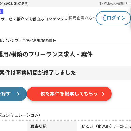
2026/08/07更新)
IT・Web求人/転職
フリ
！
ログイン
採用企業の方へ
サービス紹介
お役立ちコンテンツ
ws/Linux】サーバ保守運用/構築案件
バ保守運用/構築のフリーランス求人・案件
案件は募集期間が終了しました
を探す
似た案件を提案してもらう
収支シミュレーション
）
最寄り駅
勝どき（東京都）/一部リ