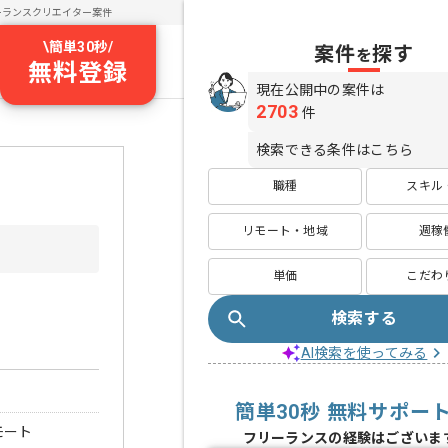
ーランスクリエイター案件
\
簡単30秒
/
案件
探す
を
無料登録
現在公開中の案件は
2703
件
検索できる条件はこちら
職種
スキル
リモート・地域
週稼
単価
こだわ
検索する
AI検索を使ってみる
簡単30秒 無料サポー
モート
フリーランスの経験はございま