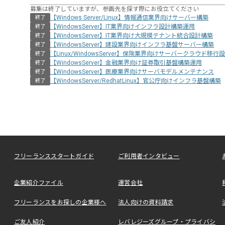
募集は終了していますが、参画先を探す際にお役立てください
【Windows Server/Linux】情報通信業界向けサーバー構築
終了
【WindowsServer】IT業界向けインフラ設計構築運用
終了
【WindowsServer】IT業界向け大規模テナント統合設計構築
終了
【WindowsServer】建設業界向けインフラ基盤サーバー構築
終了
【Linux/WindowsServer】保険業界向けサーバークラウド移
終了
【WindowsServer】金融業界向け証券取引基盤構築運用
終了
【WindowsServer】医療業界向けサーバモデルメンテナンス
終了
【WindowsServer/RedhatLinux】官公庁向けインフラ基盤構築
終了
フリーランススタートガイド
ご利用者インタビュー
企業紹介ファイル
運営会社
フリーランスをお探しの企業様へ
法人向けの資料請求
ご友人紹介
レバレジーズグループ・プライバシ