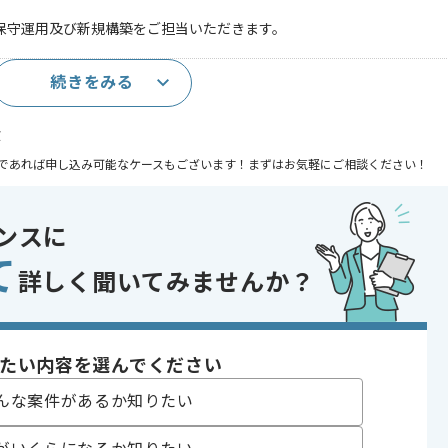
サーバ保守運用及び新規構築をご担当いただきます。
続きをみる
験
であれば申し込み可能なケースもございます！まずはお気軽にご相談ください！
indows Server
ンスに
て
ジェクト
詳しく聞いてみませんか？
〜180時間
たい内容を選んでください
んな案件があるか知りたい