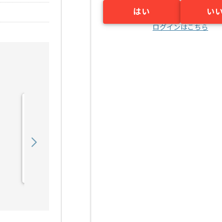
はい
い
ログインはこちら
【セキュリティ】金融業界
向けネットワークサーバセ
キュリティガ...の求人・案
900,000
〜
円／月
件
業務委託
新小岩（東京都）