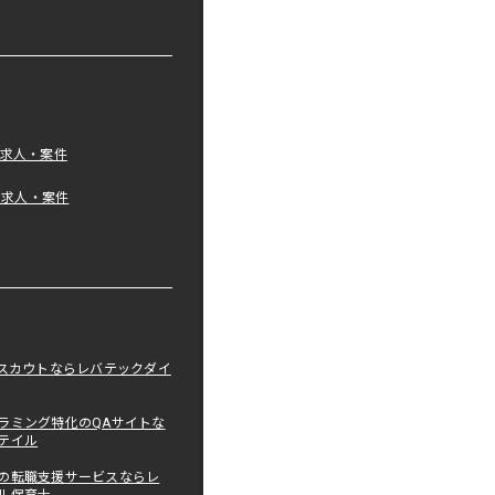
の求人・案件
tの求人・案件
職スカウトならレバテックダイ
ラミング特化のQAサイトな
テイル
の転職支援サービスならレ