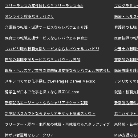
フリーランスの案件探しならフリーランスHub
プログラミン
オンライン診療ならレバクリ
医療・ヘルス
介護職の転職・派遣サービスならレバウェル介護
看護師の転職
保育士の転職支援サービスならレバウェル保育士
医療技師の転
リハビリ職の転職支援サービスならレバウェルリハビリ
栄養士の転職
医師の転職支援サービスならレバウェル医師
薬剤師の転職
医療・ヘルスケア業界の課題解決支援ならレバウェル株式会社
医療看護介護の
メキシコでのお仕事探しはLeverages Career Mexico
アメリカでのお仕事
留学生が日本で仕事を探すなら帰国GO.com
就活・転職支
新卒就活エージェントならキャリアチケット就職
新卒就活無料
新卒就活スカウトならキャリアチケット就職スカウト
若手ハイキャ
フリーター・既卒・未経験の就職・再就職ならハタラクティブ
未経験・若手
障がい者雇用ならワークリア
M&A支援な