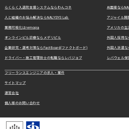
らくらく入退院支援システムならわんコネ
AI面接ならNAL
人と組織のお悩み解決ならNALYSYS Lab.
アジャイル開発なら
業務可視化はremopia
アメリカの生活
オンラインピル診療ならメデリピル
外国人採用ならLe
企業研究・選考対策ならFactBoard(ファクトボード)
外国人派遣なら
ドライバー・施工管理技士の転職ならレバジョブ
レバウェル保
フリーランスエンジニアの求人・案件
サイトマップ
運営会社
個人様のお問い合わせ