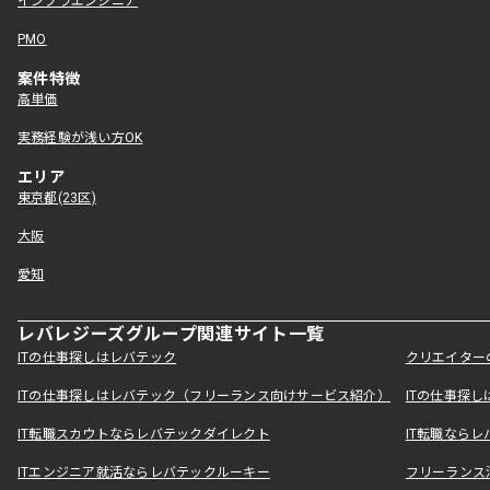
インフラエンジニア
PMO
案件特徴
高単価
実務経験が浅い方OK
エリア
東京都(23区)
大阪
愛知
レバレジーズグループ関連サイト一覧
ITの仕事探しはレバテック
クリエイター
ITの仕事探しはレバテック（フリーランス向けサービス紹介）
ITの仕事探
IT転職スカウトならレバテックダイレクト
IT転職なら
ITエンジニア就活ならレバテックルーキー
フリーランス