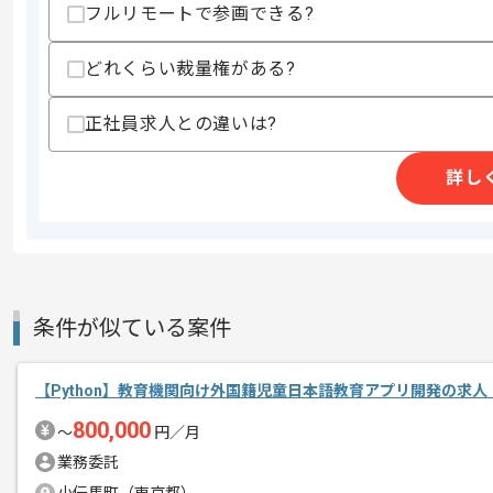
フルリモートで参画できる?
商談回数
1回
どれくらい裁量権がある?
その他募集要項
募集人数
1人
作業開始日
2022/10/13
正社員求人との違いは?
詳し
SE向けのマニュアル作成や海外のマニ
エージェントからのコ
Pythonの知見がある方におすすめでご
メント
基本的にはフルリモートでの作業を見込
条件が似ている案件
【Python】教育機関向け外国籍児童日本語教育アプリ開発の求人
800,000
〜
円／月
業務委託