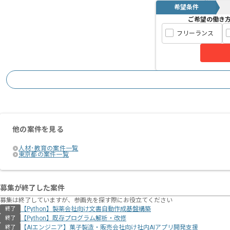
希望条件
ご希望の働き
フリーランス
他の案件を見る
人材･教育の案件一覧
東京都の案件一覧
募集が終了した案件
募集は終了していますが、参画先を探す際にお役立てください
【Python】製薬会社向け文書自動作成基盤構築
終了
【Python】既存プログラム解析・改修
終了
【AIエンジニア】菓子製造・販売会社向け社内AIアプリ開発支援
終了