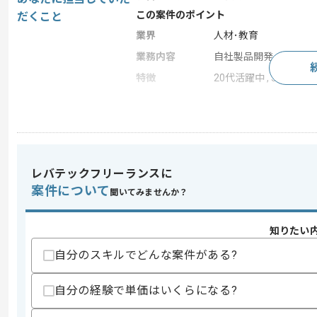
この案件のポイント
だくこと
業界
人材･教育
業務内容
自社製品開発
特徴
20代活躍中 , 30代活躍中
求めるスキル
スキル
以下のいずれかの経験
・機械学習、データサイエンスの教材を
レバテックフリーランスに
・機械学習、データサイエンスなどの講
案件について
聞いてみませんか？
歓迎スキル
・書籍などの校閲経験
知りたい
・eラーニングなどの教育コンテンツに
・英語を用いた実務経験
自分のスキルでどんな案件がある?
スキルに不安がある方へ
自分の経験で単価はいくらになる?
上記に似た経験やスキルをお持ちであれば申