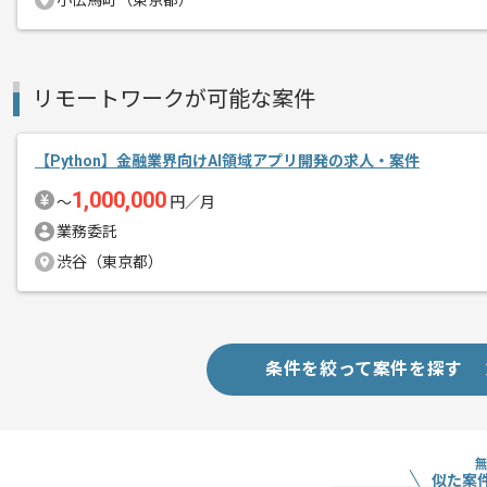
小伝馬町（東京都）
リモートワークが可能な案件
【Python】金融業界向けAI領域アプリ開発の求人・案件
1,000,000
〜
円／月
業務委託
渋谷（東京都）
条件を絞って案件を探す
似た案