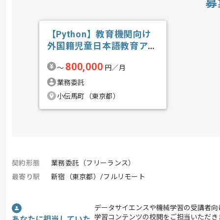
募
【Python】教育機関向け
外国籍児童日本語教育アプ
リ開発の求人・案件
800,000
〜
円／月
業務委託
小伝馬町（東京都）
契約形態
業務委託（フリーランス）
最寄り駅
新宿（東京都）/フルリモート
データサイエンスや機械学習の受講者向
学習コンテンツの校閲をご担当いただき
あなたに担当していた