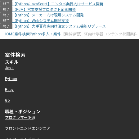
【Python/JavaScript】エンタメ業界向けサービス開発
終了
【PdM】営業支援プロダクト企画開発
終了
【Python】メーカー向け現場システム開発
終了
【Python】Webシステム開発支援
終了
【Python】大手百貨店向け注文システム機能リプレース
終了
HOME
案件検索
Python求人・案件
【機械学習】SE向け学習コンテンツ校閲案件
案件検索
スキル
Java
Python
Ruby
Go
職種・ポジション
プログラマー(PG)
フロントエンドエンジニア