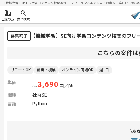
【機械学習】SE向け学習コンテンツ校閲案件| ITフリーランスエンジニアの求人・案件(2026/08/
企業の方
案件検索
【機械学習】SE向け学習コンテンツ校閲のフリ
募集終了
こちらの案件は
リモートOK
副業・複業
オンライン商談OK
週1日
単価
3,690
〜
円／時
職種
社内SE
言語
Python
あ