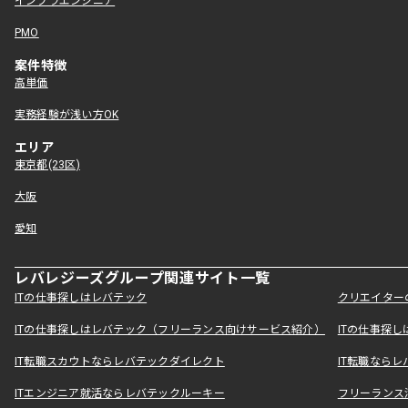
インフラエンジニア
PMO
案件特徴
高単価
実務経験が浅い方OK
エリア
東京都(23区)
大阪
愛知
レバレジーズグループ関連サイト一覧
ITの仕事探しはレバテック
クリエイター
ITの仕事探しはレバテック（フリーランス向けサービス紹介）
ITの仕事探
IT転職スカウトならレバテックダイレクト
IT転職なら
ITエンジニア就活ならレバテックルーキー
フリーランス