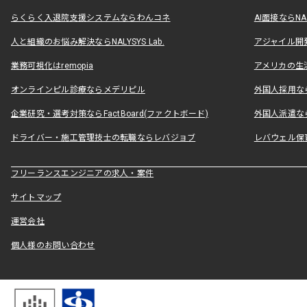
らくらく入退院支援システムならわんコネ
AI面接ならNAL
人と組織のお悩み解決ならNALYSYS Lab.
アジャイル開発なら
業務可視化はremopia
アメリカの生活
オンラインピル診療ならメデリピル
外国人採用ならLe
企業研究・選考対策ならFactBoard(ファクトボード)
外国人派遣なら
ドライバー・施工管理技士の転職ならレバジョブ
レバウェル保
フリーランスエンジニアの求人・案件
サイトマップ
運営会社
個人様のお問い合わせ