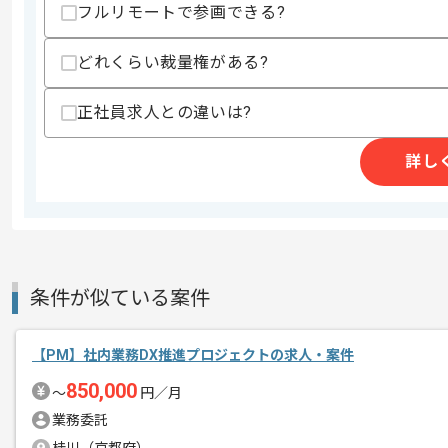
フルリモートで参画できる?
スキル
・Webもしくはアプリの開発経験５年以
・プロジェクト管理の経験２年以上
どれくらい裁量権がある?
歓迎スキル
・旅行/宿泊業界でのシステム開発・運
正社員求人との違いは?
・財務/経理/会計システムの知識
・Webシステムの運用保守経験
・ユーザ向けマニュアルなどのドキュメ
詳し
・PHP(Laravel)を用いた開発実務経験
・ドキュメントやソースコードのレビュ
・Windowsアプリ（C#）の開発経験
スキルに不安がある方へ
上記に似た経験やスキルをお持ちであれば申
条件が似ている案件
【PM】社内業務DX推進プロジェクトの求人・案件
精算条件
有
精算・お支払い
850,000
精算基準時間
140時間〜180時間
〜
円／月
業務委託
支払いサイト
15日