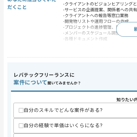
-クライアントのビジョンヒアリングと
だくこと
-サービスの企画提案、関係者への共
-クライアントへの報告等窓口業務
-開発物リストや運用フローの作成
-プロジェクトの進捗管理、調整
-メンバーのスケジュール調整、タスク
-各種ドキュメント作成
この案件で扱う技術
DB
MySQL
フレームワーク
Laravel , Vue.js
クラウド
AWS
レバテックフリーランスに
案件について
聞いてみませんか？
開発ツール
GitHub , Backlog , Dock
この案件のポイント
知りたい
業務内容
追加開発
自分のスキルでどんな案件がある?
特徴
20代活躍中 , 30代活躍中
自分の経験で単価はいくらになる?
求めるスキル