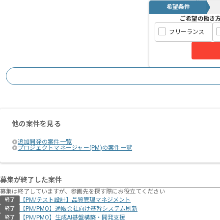
希望条件
ご希望の働き
フリーランス
他の案件を見る
追加開発の案件一覧
プロジェクトマネージャー(PM)の案件一覧
募集が終了した案件
募集は終了していますが、参画先を探す際にお役立てください
【PM/テスト設計】品質管理マネジメント
終了
【PM/PMO】通販会社向け基幹システム刷新
終了
【PM/PMO】生成AI基盤構築・開発支援
終了