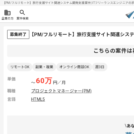
【PM/フルリモート】旅行支援サイト関連システム開発支援案件| ITフリーランスエンジニアの求人・案
企業の方
案件検索
【PM/フルリモート】旅行支援サイト関連シス
募集終了
こちらの案件は
リモートOK
副業・複業
オンライン商談OK
週3日
単価
60
万
〜
円／月
職種
プロジェクトマネージャー(PM)
言語
HTML5
あ