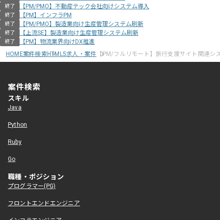
【PM/PMO】不動産テック会社向けシステム導入
終了
【PM】インフラPM
終了
【PM/PMO】製造業向け生産管理システム刷新
終了
【上流SE】製造業向け生産管理システム刷新
終了
【PM】物流業界向けDX推進
終了
HOME
案件検索
HTML5求人・案件
【PM/フルリモート】旅行支援サイト関連シ
案件検索
スキル
Java
Python
Ruby
Go
職種・ポジション
プログラマー(PG)
フロントエンドエンジニア