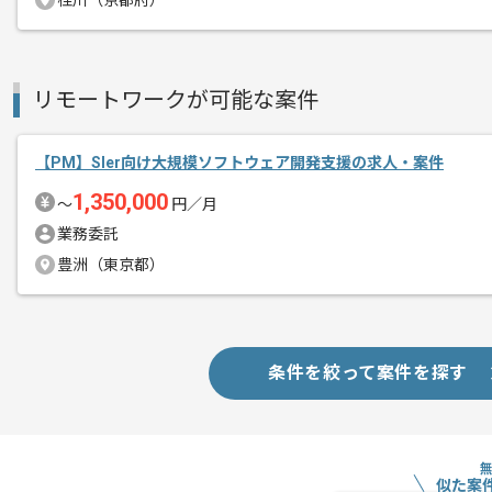
桂川（京都府）
商談回数
1回
その他募集要項
リモートワークが可能な案件
募集人数
1人
作業開始日
2022/12/01
【PM】Sler向け大規模ソフトウェア開発支援の求人・案件
1,350,000
〜
円／月
多数のパートナー/エンド企業の案件を保
業務委託
エージェントからのコ
豊洲（東京都）
メント
フルリモートでの作業を想定しておりま
PMのご経験を活かしたい方には特にお
条件を絞って案件を探す
似た案