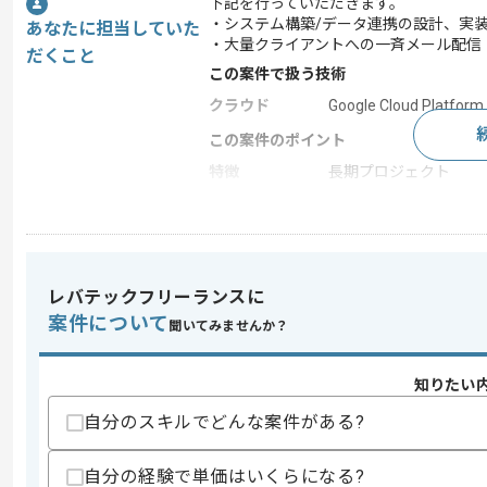
下記を行っていただきます。
・システム構築/データ連携の設計、実
あなたに担当していた
・大量クライアントへの一斉メール配信
だくこと
この案件で扱う技術
クラウド
Google Cloud Platform
この案件のポイント
特徴
長期プロジェクト
求めるスキル
スキル
・IT開発経験
レバテックフリーランスに
・SQLの基本コマンド理解
案件について
聞いてみませんか？
歓迎スキル
・データベース設計経験
知りたい
・SQLチューニング経験
・DMP、BIなどのデータマネジメン
自分のスキルでどんな案件がある?
・Google Cloud Platformを活用した実
・マーケティングオートメション／メー
自分の経験で単価はいくらになる?