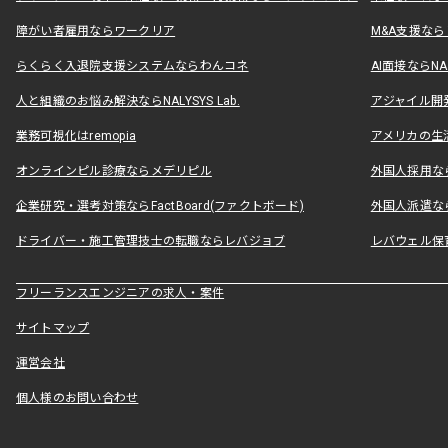
障がい者雇用ならワークリア
M&A支援な
らくらく入退院支援システムならわんコネ
AI面接ならNAL
人と組織のお悩み解決ならNALYSYS Lab.
アジャイル開発なら
業務可視化はremopia
アメリカの生活
オンラインピル診療ならメデリピル
外国人採用ならLe
企業研究・選考対策ならFactBoard(ファクトボード)
外国人派遣なら
ドライバー・施工管理技士の転職ならレバジョブ
レバウェル保
フリーランスエンジニアの求人・案件
サイトマップ
運営会社
個人様のお問い合わせ