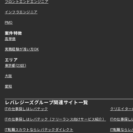
フロントエンドエンジニア
インフラエンジニア
PMO
案件特徴
高単価
実務経験が浅い方OK
エリア
東京都(23区)
大阪
愛知
レバレジーズグループ関連サイト一覧
ITの仕事探しはレバテック
クリエイター
ITの仕事探しはレバテック（フリーランス向けサービス紹介）
ITの仕事探
IT転職スカウトならレバテックダイレクト
IT転職なら