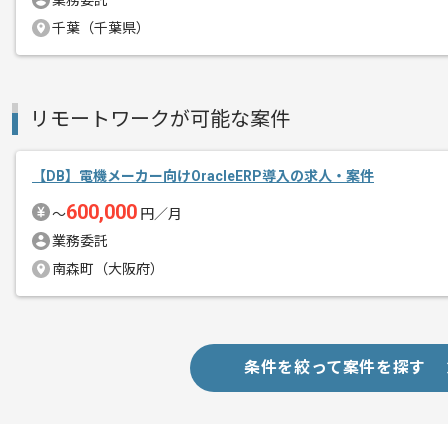
業務委託
SQL知見、IT開発の経験がある方にマッ
千葉（千葉県）
基本的には一部リモートでの作業を想定
リモートワークが可能な案件
【DB】電機メーカー向けOracleERP導入の求人・案件
600,000
〜
円／月
業務委託
南森町（大阪府）
条件を絞って案件を探す