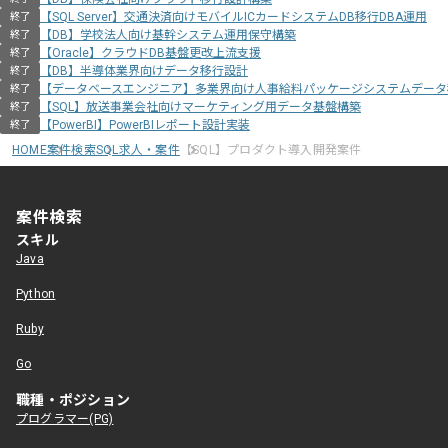
【SQL Server】交通決済向けモバイルICカードシステムDB移行DBA運用
終了
【DB】学校法人向け基幹システム運用保守構築
終了
【Oracle】クラウドDB基盤更改上流支援
終了
【DB】半導体業界向けデータ移行設計
終了
【データベースエンジニア】多業界向け人事給料パッケージシステムデータ
終了
【SQL】放送事業会社向けマーケティング用データ基盤構築
終了
【PowerBI】PowerBIレポート設計実装
終了
HOME
案件検索
SQL求人・案件
【SQL】プロダクト導入開発案件
案件検索
スキル
Java
Python
Ruby
Go
職種・ポジション
プログラマー(PG)