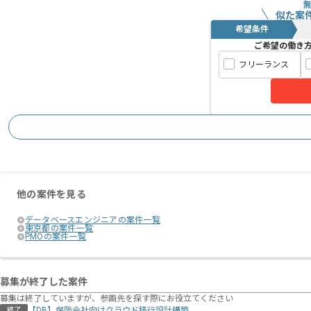
似た案
希望条件
ご希望の働き
フリーランス
他の案件を見る
データベースエンジニアの案件一覧
東京都の案件一覧
PMOの案件一覧
募集が終了した案件
募集は終了していますが、参画先を探す際にお役立てください
【DB】保険会社向けクラウド移行設計構築
終了