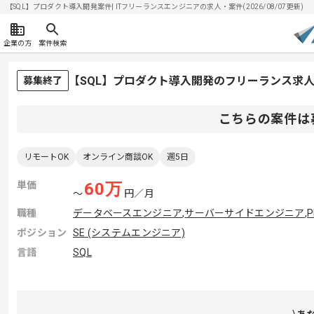
【SQL】プロダクト導入開発案件| ITフリーランスエンジニアの求人・案件(2026/08/07更新)
企業の方
案件検索
【SQL】プロダクト導入開発のフリーランス求
募集終了
こちらの案件は
リモートOK
オンライン商談OK
週5日
単価
60
万
〜
円／月
職種
データベースエンジニア
,
サーバーサイドエンジニア
,
ポジション
SE (システムエンジニア)
言語
SQL