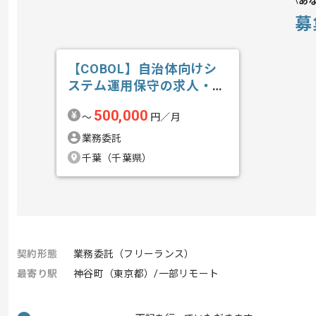
あ
募
【COBOL】自治体向けシ
ステム運用保守の求人・案
件
500,000
〜
円／月
業務委託
千葉（千葉県）
契約形態
業務委託（フリーランス）
最寄り駅
神谷町（東京都）/一部リモート