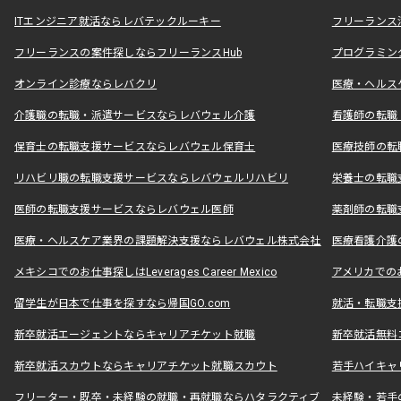
ITエンジニア就活ならレバテックルーキー
フリーランス
フリーランスの案件探しならフリーランスHub
プログラミン
オンライン診療ならレバクリ
医療・ヘルス
介護職の転職・派遣サービスならレバウェル介護
看護師の転職
保育士の転職支援サービスならレバウェル保育士
医療技師の転
リハビリ職の転職支援サービスならレバウェルリハビリ
栄養士の転職
医師の転職支援サービスならレバウェル医師
薬剤師の転職
医療・ヘルスケア業界の課題解決支援ならレバウェル株式会社
医療看護介護の
メキシコでのお仕事探しはLeverages Career Mexico
アメリカでのお仕事
留学生が日本で仕事を探すなら帰国GO.com
就活・転職支
新卒就活エージェントならキャリアチケット就職
新卒就活無料
新卒就活スカウトならキャリアチケット就職スカウト
若手ハイキャ
フリーター・既卒・未経験の就職・再就職ならハタラクティブ
未経験・若手