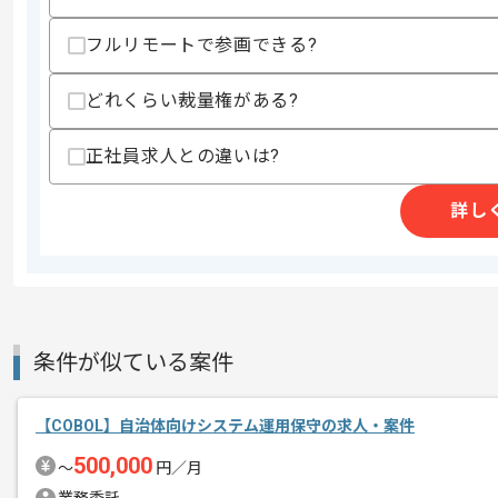
スキルに不安がある方へ
上記に似た経験やスキルをお持ちであれば申
フルリモートで参画できる?
どれくらい裁量権がある?
精算条件
有
精算・お支払い
正社員求人との違いは?
精算基準時間
140時間〜180時間
支払いサイト
15日
詳し
商談回数
1回
その他募集要項
募集人数
3人
条件が似ている案件
作業開始日
2022/12/05
【COBOL】自治体向けシステム運用保守の求人・案件
マーケティング施策要件を叶えるべく、
500,000
エージェントからのコ
〜
円／月
メント