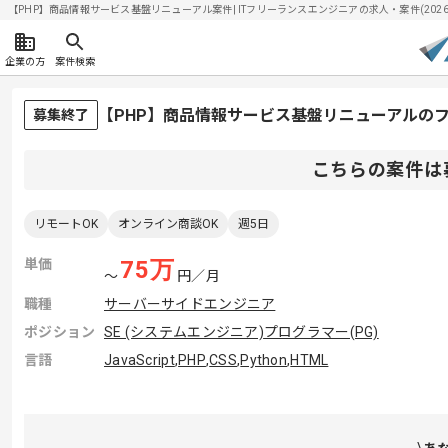
【PHP】商品情報サービス基盤リニューアル案件| ITフリーランスエンジニアの求人・案件(2026/0
企業の方
案件検索
【PHP】商品情報サービス基盤リニューアルの
募集終了
こちらの案件は
リモートOK
オンライン商談OK
週5日
単価
75
万
〜
円／月
職種
サーバーサイドエンジニア
ポジション
SE (システムエンジニア)
プログラマー(PG)
言語
JavaScript
,
PHP
,
CSS
,
Python
,
HTML