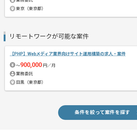
業務委託
東京（東京都）
BtoC向けコンテンツを多数開発してい
エージェントからのコ
商品情報サービスサイトの基盤リニュー
メント
リモートワークが可能な案件
チームでコミュニケーションを取りなが
【PHP】Webメディア業界向けサイト運用構築の求人・案件
フルスタックエンジニアとしてご活躍し
900,000
〜
円／月
お薦めの案件です。
業務委託
目黒（東京都）
全国各地よりフルリモートでご参画いた
条件を絞って案件を探す