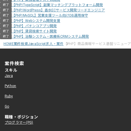
【PHP/TypeScript】副業マッチングプラットフォーム開発
終了
【PHP/WordPress】香水ECサービス開発リードエンジニア
終了
【PHP/MySQL】営業支援ツール向けDB運用保守
終了
【PHP】Webシステム開発支援
終了
【PHP】パチンコアプリ開発
終了
【PHP】賃貸検索サイト開発
終了
【PHP】治験システム・医療系CRMシステム開発
終了
HOME
案件検索
JavaScript求人・案件
【PHP】商品情報サービス基盤リニュー
案件検索
スキル
Java
Python
Ruby
Go
職種・ポジション
プログラマー(PG)