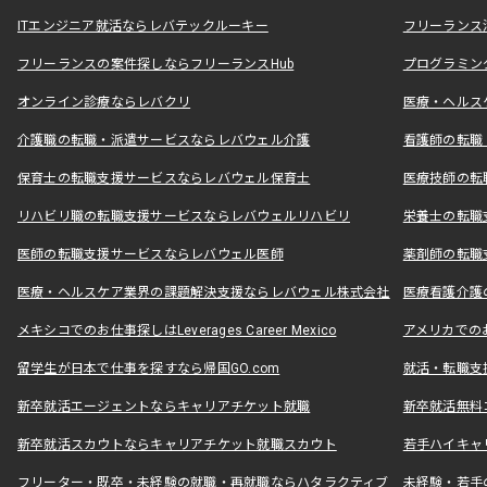
ITエンジニア就活ならレバテックルーキー
フリーランス
フリーランスの案件探しならフリーランスHub
プログラミン
オンライン診療ならレバクリ
医療・ヘルス
介護職の転職・派遣サービスならレバウェル介護
看護師の転職
保育士の転職支援サービスならレバウェル保育士
医療技師の転
リハビリ職の転職支援サービスならレバウェルリハビリ
栄養士の転職
医師の転職支援サービスならレバウェル医師
薬剤師の転職
医療・ヘルスケア業界の課題解決支援ならレバウェル株式会社
医療看護介護の
メキシコでのお仕事探しはLeverages Career Mexico
アメリカでのお仕事
留学生が日本で仕事を探すなら帰国GO.com
就活・転職支
新卒就活エージェントならキャリアチケット就職
新卒就活無料
新卒就活スカウトならキャリアチケット就職スカウト
若手ハイキャ
フリーター・既卒・未経験の就職・再就職ならハタラクティブ
未経験・若手