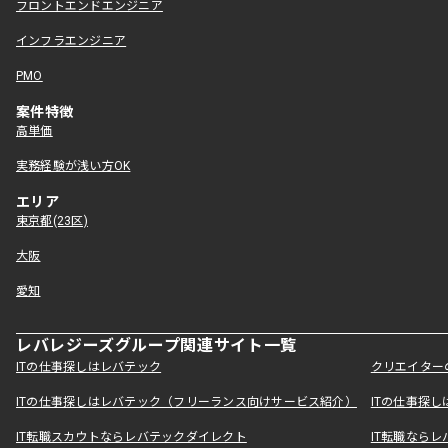
フロントエンドエンジニア
インフラエンジニア
PMO
案件特徴
高単価
実務経験が浅い方OK
エリア
東京都(23区)
大阪
愛知
レバレジーズグループ関連サイト一覧
ITの仕事探しはレバテック
クリエイター
ITの仕事探しはレバテック（フリーランス向けサービス紹介）
ITの仕事探
IT転職スカウトならレバテックダイレクト
IT転職なら