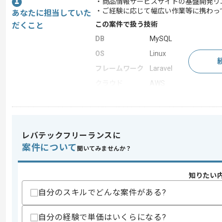
・商品情報サービスサイトの基盤開発リ
・ご経験に応じて幅広い作業等に携わっ
あなたに担当していた
この案件で扱う技術
だくこと
DB
MySQL
OS
Linux
フレームワーク
Laravel
クラウド
AWS
この案件のポイント
業務内容
追加開発
担当領域/システ
Webサイト
レバテックフリーランスに
ム
案件について
聞いてみませんか？
特徴
参画実績あり , 20代活躍中 
知りたい
求めるスキル
自分のスキルでどんな案件がある?
スキル
・PHPを用いた開発経験3年以上
・Laravel を用いた開発経験3年以上
自分の経験で単価はいくらになる?
・要件定義の経験