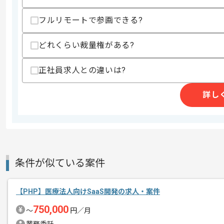
・設計から実装まで一貫して対応した経
フルリモートで参画できる?
歓迎スキル
・システム移行の経験
どれくらい裁量権がある?
スキルに不安がある方へ
上記に似た経験やスキルをお持ちであれば申
正社員求人との違いは?
詳し
精算条件
有
精算・お支払い
精算基準時間
140時間〜180時間
支払いサイト
15日
条件が似ている案件
商談回数
1回
【PHP】医療法人向けSaaS開発の求人・案件
その他募集要項
募集人数
2人
750,000
〜
円／月
作業開始日
2023/01/01