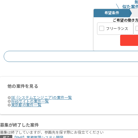
似た案
希望条件
ご希望の働き
フリーランス
他の案件を見る
SE (システムエンジニア)の案件一覧
Webサイトの案件一覧
東京都の案件一覧
募集が終了した案件
募集は終了していますが、参画先を探す際にお役立てください
【PHP】業務管理システム開発
終了