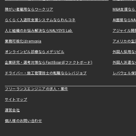
障がい者雇用ならワークリア
M&A支援な
らくらく入退院支援システムならわんコネ
AI面接ならNAL
人と組織のお悩み解決ならNALYSYS Lab.
アジャイル開発なら
業務可視化はremopia
アメリカの生活
オンラインピル診療ならメデリピル
外国人採用ならLe
企業研究・選考対策ならFactBoard(ファクトボード)
外国人派遣なら
ドライバー・施工管理技士の転職ならレバジョブ
レバウェル保
フリーランスエンジニアの求人・案件
サイトマップ
運営会社
個人様のお問い合わせ