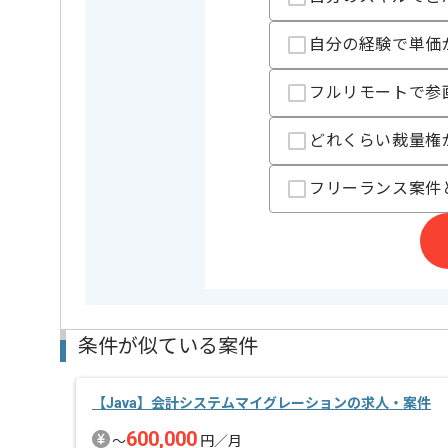
自分の経験で単価
担当者より
フルリモートで参
基本リモートワークですが、隔週水曜日のみ名古屋伏
また、状況により出社の回数が増える場合もございま
どれくらい裁量権
リリース済みのアプリに機能追加・保守をするため、
フリーランス案件
条件が似ている案件
【Java】会計システムマイグレーションの求人・案件
600,000
〜
円／月