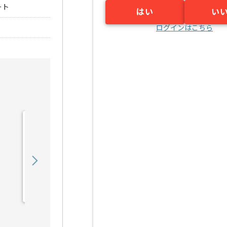
ート
はい
い
ログインはこちら
【PHP】大手スポーツ小売
基幹システムマイグレーシ
ョン開発の求人・案件
650,000
〜
円／月
業務委託
本町（大阪府）