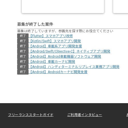
募集が終了した案件
募集は終了していますが、参画先を探す際にお役立てください
【Flutter】スマホアプリ改修
終了
【Kotlin/Swift】スマホアプリ開発
終了
【Android】車載系アプリ開発支援
終了
【Android/Swift/Objective-C】ネイティブアプリ開発
終了
【Android】Android車載機器ソフトウェア開発
終了
【Android】車載カーナビ開発
終了
【Android】ハンディターミナルリプレイス業務アプリ開発
終了
【Android】Androidカーナビ開発支援
終了
フリーランススタートガイド
ご利用者インタビュー