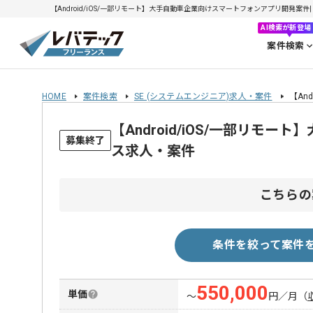
【Android/iOS/一部リモート】大手自動車企業向けスマートフォンアプリ開発案件| 
AI検索が新登場
案件検索
HOME
案件検索
SE (システムエンジニア)求人・案件
【An
【Android/iOS/一部リ
募集終了
ス求人・案件
こちらの
条件を絞って案件
550,000
単価
〜
円／月
（