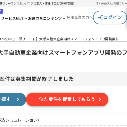
ITフリーランスエンジニアの求人・案件(2026/08/07更新)
IT・Web求人/転職
フリ
！
ログイン
採用企業の方へ
サービス紹介
お役立ちコンテンツ
droid/iOS/一部リモート】大手自動車企業向けスマートフォンアプリ開発案件
モート】大手自動車企業向けスマートフォンアプリ開発の
案件は募集期間が終了しました
を探す
似た案件を提案してもらう
収支シミュレーション
）