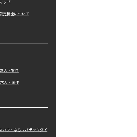
マップ
限定機能について
の求人・案件
tの求人・案件
職スカウトならレバテックダイ