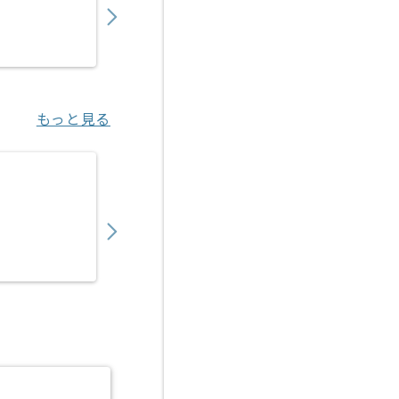
業務委託
本町（大阪府）
もっと見る
【Flutter/TypeScript】観光客向けアプ
1,050,000
〜
円／月
業務委託
汐留（東京都）