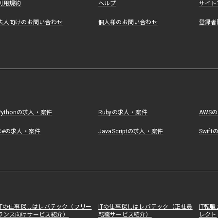
利用規約
ヘルプ
サイト
法人向けのお問い合わせ
個人様のお問い合わせ
登録者
Pythonの求人・案件
Rubyの求人・案件
AWS
C#の求人・案件
JavaScriptの求人・案件
Swif
ITの仕事探しはレバテック（フリー
ITの仕事探しはレバテック（正社員
IT転
ランス向けサービス紹介）
転職サービス紹介）
レクト