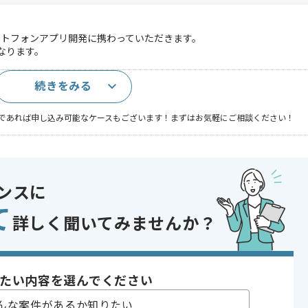
ートフォンアプリ開発に携わっていただきます。
になります。
続きをみる
であれば申し込み可能なケースもございます！まずはお気軽にご相談ください！
oid
ンスに
 iPhoneアプリ , Androidアプリ , ネイティブアプリ
て
フォンアプリ
詳しく聞いてみませんか？
り , 長期プロジェクト
たい内容を選んでください
〜180時間
んな案件があるか知りたい