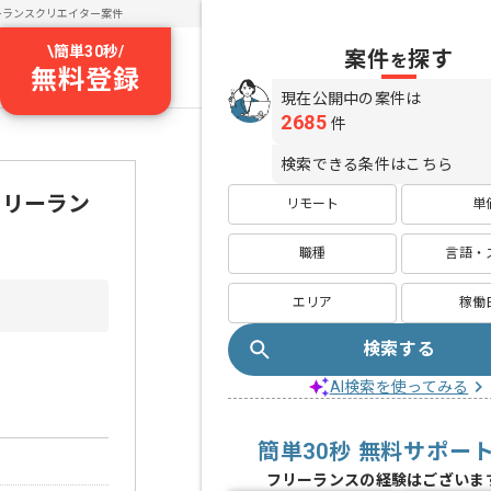
ーランスクリエイター案件
\
簡単30秒
/
案件
探す
を
無料登録
現在公開中の案件は
2685
件
検索できる条件はこちら
フリーラン
リモート
単
職種
言語・
エリア
稼働
検索する
AI検索を使ってみる
簡単30秒 無料サポー
フリーランスの経験はございま