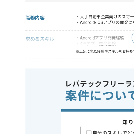
・大手自動車企業向けのスマ
職務内容
・Android/iOSアプリの開発
・Androidアプリ開発経験
求めるスキル
・iOSアプリ開発経験
※上記に似た経験やスキルをお持ち
OS
この案件で扱う技術
iOS , Andr
レバテックフリーラ
業務内容
追加開発 ,
この案件のポイント
案件につい
担当領域/システム
スマート
特徴
参画実績あ
精算条件
有
精算・お支払い
知り
精算基準時間
160時間
支払いサイト
15日
自分のスキルでど