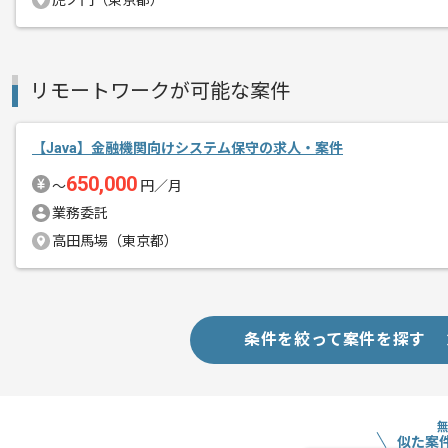
虎ノ門（東京都）
リモートワークが可能な案件
【Java】金融機関向けシステム保守の求人・案件
650,000
〜
円／月
業務委託
高田馬場（東京都）
条件を絞って案件を探す
似た案