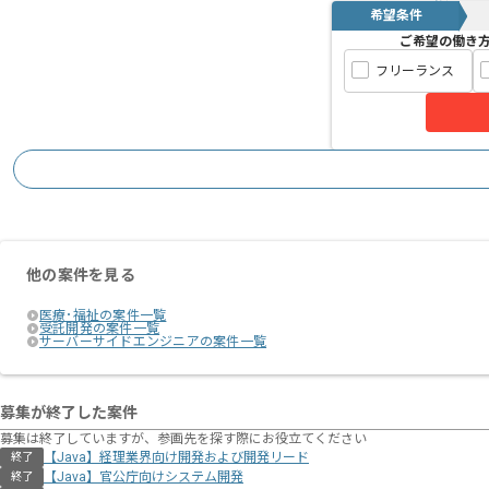
希望条件
ご希望の働き
フリーランス
他の案件を見る
医療･福祉の案件一覧
受託開発の案件一覧
サーバーサイドエンジニアの案件一覧
募集が終了した案件
募集は終了していますが、参画先を探す際にお役立てください
【Java】経理業界向け開発および開発リード
終了
【Java】官公庁向けシステム開発
終了