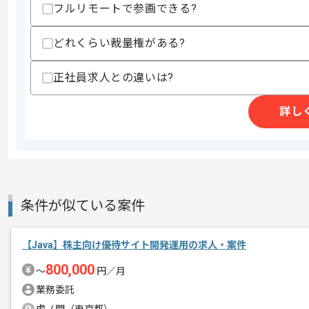
フルリモートで参画できる?
商談回数
1回
どれくらい裁量権がある?
その他募集要項
募集人数
1人
正社員求人との違いは?
作業開始日
2023/04/01
詳し
テキストマイニングソリューションの開
エージェントからのコ
などを行う企業の案件です。
メント
JavaやC#のご経験を活かしたい方にお
条件が似ている案件
チームでの開発が得意な方にマッチしま
【Java】株主向け優待サイト開発運用の求人・案件
基本的にはフルリモートでの作業を見込
800,000
〜
円／月
業務委託