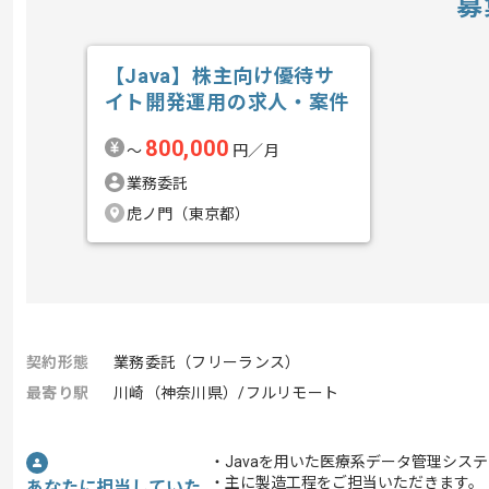
募
【Java】株主向け優待サ
イト開発運用の求人・案件
800,000
〜
円／月
業務委託
虎ノ門（東京都）
契約形態
業務委託（フリーランス）
最寄り駅
川崎（神奈川県）/フルリモート
・Javaを用いた医療系データ管理シス
・主に製造工程をご担当いただきます。
あなたに担当していた