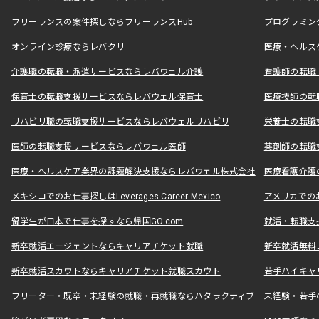
フリーランスの案件探しならフリーランスHub
プログラミン
オンライン診療ならレバクリ
医療・ヘルス
介護職の転職・派遣サービスならレバウェル介護
看護師の転職
保育士の転職支援サービスならレバウェル保育士
医療技師の転
リハビリ職の転職支援サービスならレバウェルリハビリ
栄養士の転職
医師の転職支援サービスならレバウェル医師
薬剤師の転職
医療・ヘルスケア業界の課題解決支援ならレバウェル株式会社
医療看護介護の
メキシコでのお仕事探しはLeverages Career Mexico
アメリカでのお仕事
留学生が日本で仕事を探すなら帰国GO.com
就活・転職支
新卒就活エージェントならキャリアチケット就職
新卒就活無料
新卒就活スカウトならキャリアチケット就職スカウト
若手ハイキャ
フリーター・既卒・未経験の就職・再就職ならハタラクティブ
未経験・若手