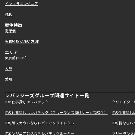
インフラエンジニア
PMO
案件特徴
高単価
実務経験が浅い方OK
エリア
東京都(23区)
大阪
愛知
レバレジーズグループ関連サイト一覧
ITの仕事探しはレバテック
クリエイター
ITの仕事探しはレバテック（フリーランス向けサービス紹介）
ITの仕事探
IT転職スカウトならレバテックダイレクト
IT転職なら
ITエンジニア就活ならレバテックルーキー
フリーランス