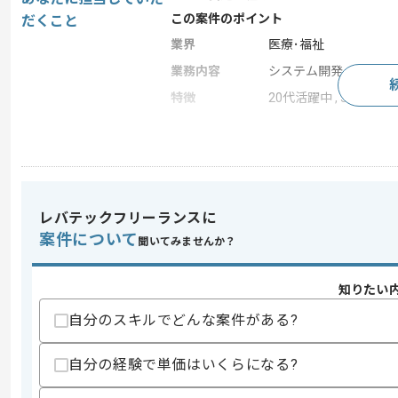
この案件のポイント
だくこと
業界
医療･福祉
業務内容
システム開発 , 受託開
特徴
20代活躍中 , 30代活躍中
求めるスキル
スキル
・JavaまたはC#を用いた開発経験1年以
レバテックフリーランスに
スキルに不安がある方へ
案件について
聞いてみませんか？
上記に似た経験やスキルをお持ちであれば申
知りたい
自分のスキルでどんな案件がある?
精算条件
有
精算・お支払い
精算基準時間
140時間〜180時間
自分の経験で単価はいくらになる?
支払いサイト
15日