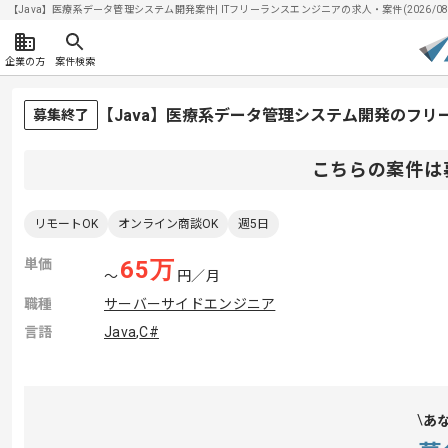
【Java】医療系データ管理システム開発案件| ITフリーランスエンジニアの求人・案件(2026/08/
企業の方
案件検索
【Java】医療系データ管理システム開発のフリ
募集終了
こちらの案件は
リモートOK
オンライン商談OK
週5日
単価
65
万
〜
円／月
職種
サーバーサイドエンジニア
言語
Java
,
C#
あ