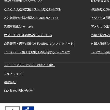
障がい者雇用ならワークリア
M&A支援な
らくらく入退院支援システムならわんコネ
AI面接ならNAL
人と組織のお悩み解決ならNALYSYS Lab.
アジャイル開発なら
業務可視化はremopia
アメリカの生活
オンラインピル診療ならメデリピル
外国人採用ならLe
企業研究・選考対策ならFactBoard(ファクトボード)
外国人派遣なら
ドライバー・施工管理技士の転職ならレバジョブ
レバウェル保
フリーランスエンジニアの求人・案件
サイトマップ
運営会社
個人様のお問い合わせ