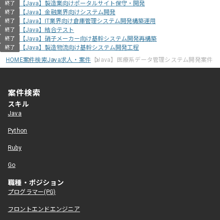
【Java】製造業向けポータルサイト保守・開発
終了
【Java】金融業界向けシステム開発
終了
【Java】IT業界向け倉庫管理システム開発構築運用
終了
【Java】結合テスト
終了
【Java】硝子メーカー向け基幹システム開発再構築
終了
【Java】製造物流向け基幹システム開発工程
終了
HOME
案件検索
Java求人・案件
【Java】医療系データ管理システム開発案件
案件検索
スキル
Java
Python
Ruby
Go
職種・ポジション
プログラマー(PG)
フロントエンドエンジニア