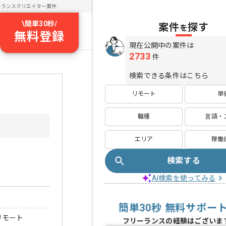
ーランスクリエイター案件
\
簡単30秒
/
案件
探す
を
無料登録
現在公開中の案件は
2733
件
検索できる条件はこちら
リモート
単
職種
言語・
エリア
稼働
検索する
AI検索を使ってみる
簡単30秒 無料サポー
リモート
フリーランスの経験はございま