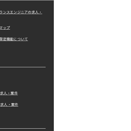
ランスエンジニアの求人・
マップ
限定機能について
の求人・案件
tの求人・案件