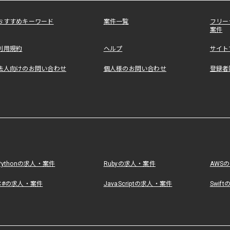
おすすめキーワード
案件一覧
フリー
案件
利用規約
ヘルプ
サイト
法人向けのお問い合わせ
個人様のお問い合わせ
登録者
Pythonの求人・案件
Rubyの求人・案件
AWS
C#の求人・案件
JavaScriptの求人・案件
Swif