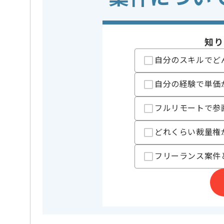
業務内容
追加開発
この案件のポイント
特徴
20代活躍中 
知り
自分のスキルでど
担当者より
登記手続きシステム更改案件に携わっていただきます｡
自分の経験で単価
Java開発やテストエンジニアのご経験を活かしたい方
フルリモートで参
基本的には一部リモート作業を見込んでおります。
どれくらい裁量権
フリーランス案件