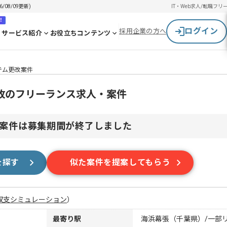
08/09更新)
IT・Web求人/転職
フリ
！
ログイン
採用企業の方へ
サービス紹介
お役立ちコンテンツ
テム更改案件
改のフリーランス求人・案件
案件は募集期間が終了しました
を探す
似た案件を提案してもらう
収支シミュレーション
）
最寄り駅
海浜幕張（千葉県）/一部