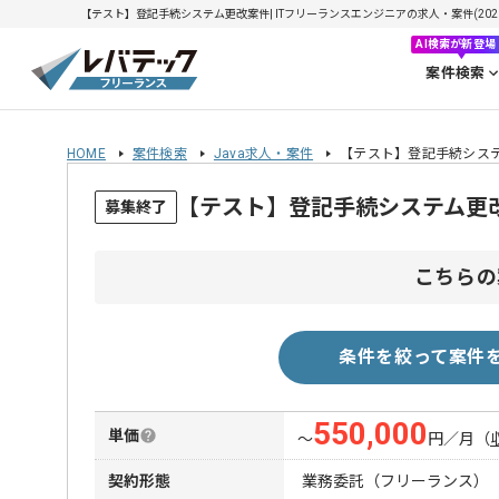
【テスト】登記手続システム更改案件| ITフリーランスエンジニアの求人・案件(2026/
AI検索が新登場
案件検索
HOME
案件検索
Java求人・案件
【テスト】登記手続シス
【テスト】登記手続システム更
募集終了
こちらの
条件を絞って案件
550,000
単価
〜
円／月
（
契約形態
業務委託（フリーランス）