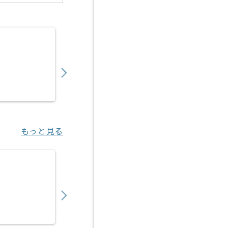
【PM】PC展開プロジェクト支援の求人・案
700,000
〜
円／月
業務委託
田町（東京都）
もっと見る
【テスト】テスト自動化の求人・案件
1,150,000
〜
円／月
業務委託
天王洲アイル（東京都）