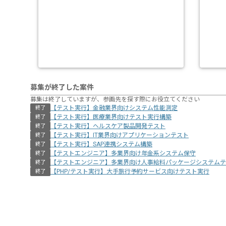
募集が終了した案件
募集は終了していますが、参画先を探す際にお役立てください
【テスト実行】金融業界向けシステム性能測定
終了
【テスト実行】医療業界向けテスト実行構築
終了
【テスト実行】ヘルスケア製品開発テスト
終了
【テスト実行】IT業界向けアプリケーションテスト
終了
【テスト実行】SAP連携システム構築
終了
【テストエンジニア】多業界向け年金系システム保守
終了
【テストエンジニア】多業界向け人事給料パッケージシステムテ
終了
【PHP/テスト実行】大手旅行予約サービス向けテスト実行
終了