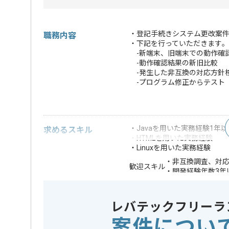
・登記手続きシステム更改案件
職務内容
・下記を行っていただきます｡
-新端末、旧端末での動作確
-動作確認結果の新旧比較
-発生した非互換の対応方針
-プログラム修正からテスト
・Javaを用いた実務経験1年以
求めるスキル
・HTMLを用いた実務経験
・Linuxを用いた実務経験
・非互換調査、対
歓迎スキル
・開発経験年数3年
※上記に似た経験やスキルをお持ち
レバテックフリーラ
OS
この案件で扱う技術
Linux
案件につい