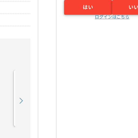
はい
い
ログインはこちら
【PM】PC展開プロジェク
ト支援の求人・案件
700,000
〜
円／月
業務委託
田町（東京都）