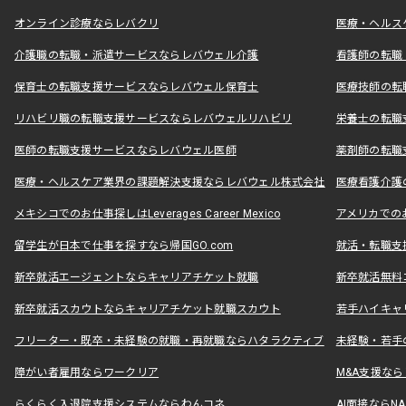
オンライン診療ならレバクリ
医療・ヘルス
介護職の転職・派遣サービスならレバウェル介護
看護師の転職
保育士の転職支援サービスならレバウェル保育士
医療技師の転
リハビリ職の転職支援サービスならレバウェルリハビリ
栄養士の転職
医師の転職支援サービスならレバウェル医師
薬剤師の転職
医療・ヘルスケア業界の課題解決支援ならレバウェル株式会社
医療看護介護の
メキシコでのお仕事探しはLeverages Career Mexico
アメリカでのお仕事
留学生が日本で仕事を探すなら帰国GO.com
就活・転職支
新卒就活エージェントならキャリアチケット就職
新卒就活無料
新卒就活スカウトならキャリアチケット就職スカウト
若手ハイキャ
フリーター・既卒・未経験の就職・再就職ならハタラクティブ
未経験・若手
障がい者雇用ならワークリア
M&A支援な
らくらく入退院支援システムならわんコネ
AI面接ならNAL