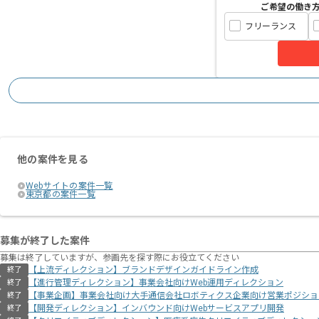
ご希望の働き
フリーランス
他の案件を見る
Webサイトの案件一覧
東京都の案件一覧
募集が終了した案件
募集は終了していますが、参画先を探す際にお役立てください
【上流ディレクション】ブランドデザインガイドライン作成
終了
【進行管理ディレクション】事業会社向けWeb運用ディレクション
終了
【事業企画】事業会社向け大手通信会社ロボティクス企業向け営業ポジショ
終了
【開発ディレクション】インバウンド向けWebサービスアプリ開発
終了