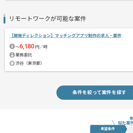
地方で共創スペースの運営や新商品の開
リモートワークが可能な案件
エージェントからのコ
「まちづくり」をしている企業です。デ
メント
Webや映像制作、グラフィックデザイ
【開発ディレクション】マッチングアプリ制作の求人・案件
6,180
〜
円／時
今回の案件はディレクションが主ですが
業務委託
映像、グラフィック、パッケージデザイ
渋谷（東京都）
幅広いクリエイティブを展開していてい
「まちづくり」に興味の有る方にはおす
条件を絞って案件を探す
フルリモートでの作業を想定しています
似た案
希望条件