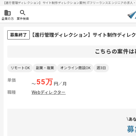
【進行管理ディレクション】サイト制作ディレクション案件| ITフリーランスエンジニアの求人・案件(
企業の方
案件検索
【進行管理ディレクション】サイト制作ディレ
募集終了
こちらの案件は
リモートOK
副業・複業
オンライン商談OK
週3日
単価
55
万
〜
円／月
職種
Webディレクター
あ
募