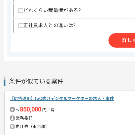
・WEB広告の運用
・WEBデザイン経験
どれくらい裁量権がある?
・HTMLコーディング経験
・映像編集／制作の経験
正社員求人との違いは?
スキルに不安がある方へ
上記に似た経験やスキルをお持ちであれば申
詳し
精算条件
有
精算・お支払い
精算基準時間
140時間〜180時間
条件が似ている案件
支払いサイト
15日
【広告運用】toC向けデジタルマーケターの求人・案件
商談回数
1回
850,000
〜
円／月
その他募集要項
募集人数
1人
業務委託
作業開始日
2023/04/03
恵比寿（東京都）