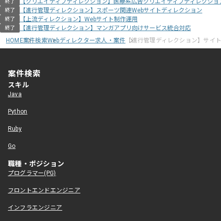
【クリエイティブディレクション】医療系広告クリエイティブディレクショ
終了
【進行管理ディレクション】スポーツ関連Webサイトディレクション
終了
【上流ディレクション】Webサイト制作運用
終了
【進行管理ディレクション】マンガアプリ向けサービス統合対応
終了
HOME
案件検索
Webディレクター求人・案件
【進行管理ディレクション】サイ
案件検索
スキル
Java
Python
Ruby
Go
職種・ポジション
プログラマー(PG)
フロントエンドエンジニア
インフラエンジニア