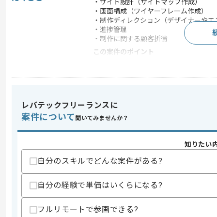
・サイト設計（サイトマップ作成）
・画面構成（ワイヤーフレーム作成）
・制作ディレクション（デザイナーやエ
・進捗管理
・制作に関する顧客折衝
この案件のポイント
業務内容
受託開発
担当領域/システ
Webサイト
ム
特徴
30代活躍中 , 長期プロ
レバテックフリーランスに
案件について
聞いてみませんか？
求めるスキル
知りたい
スキル
・制作進行管理ディレクションの経験3
自分のスキルでどんな案件がある?
・サイトマップ作成経験
・顧客折衝経験
・広告運用の経験（SNS、Web広告）
自分の経験で単価はいくらになる?
歓迎スキル
・SNS施策に関する企画／運営
フルリモートで参画できる?