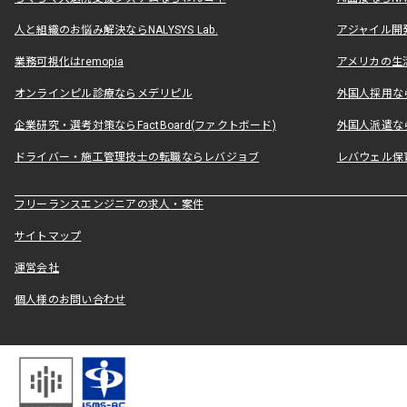
人と組織のお悩み解決ならNALYSYS Lab.
アジャイル開発なら
業務可視化はremopia
アメリカの生活
オンラインピル診療ならメデリピル
外国人採用ならLe
企業研究・選考対策ならFactBoard(ファクトボード)
外国人派遣なら
ドライバー・施工管理技士の転職ならレバジョブ
レバウェル保
フリーランスエンジニアの求人・案件
サイトマップ
運営会社
個人様のお問い合わせ