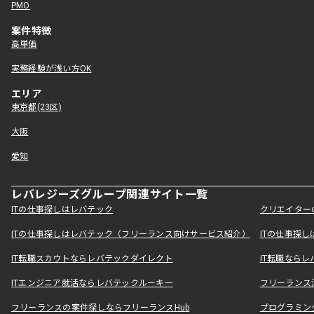
PMO
案件特徴
高単価
実務経験が浅い方OK
エリア
東京都(23区)
大阪
愛知
レバレジーズグループ関連サイト一覧
ITの仕事探しはレバテック
クリエイター
ITの仕事探しはレバテック（フリーランス向けサービス紹介）
ITの仕事探
IT転職スカウトならレバテックダイレクト
IT転職なら
ITエンジニア就活ならレバテックルーキー
フリーランス
フリーランスの案件探しならフリーランスHub
プログラミン