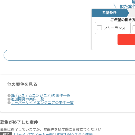
似た案
希望条件
ご希望の働き
フリーランス
他の案件を見る
SE (システムエンジニア)の案件一覧
追加開発の案件一覧
サーバーサイドエンジニアの案件一覧
募集が終了した案件
募集は終了していますが、参画先を探す際にお役立てください
【Java】住宅メーカー向け資材⼿配システム改修
終了