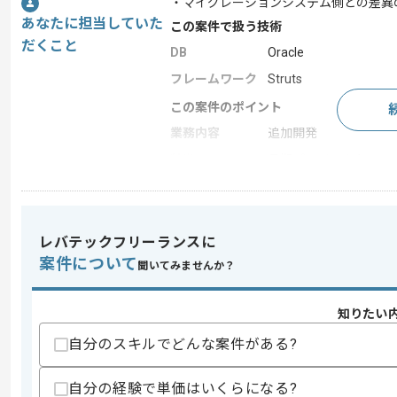
・マイグレーションシステム側との差異
あなたに担当していた
この案件で扱う技術
だくこと
DB
Oracle
フレームワーク
Struts
この案件のポイント
業務内容
追加開発
特徴
長期プロジェクト
求めるスキル
レバテックフリーランスに
スキル
・PL/1を用いた開発経験
案件について
聞いてみませんか？
・Java（Struts）を用いた開発経験
・Oracleを用いた開発経験
知りたい
スキルに不安がある方へ
上記に似た経験やスキルをお持ちであれば申
自分のスキルでどんな案件がある?
自分の経験で単価はいくらになる?