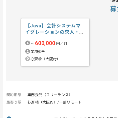
あ
募
【Java】会計システムマ
イグレーションの求人・案
件
600,000
〜
円／月
業務委託
心斎橋（大阪府）
契約形態
業務委託（フリーランス）
最寄り駅
心斎橋（大阪府）/一部リモート