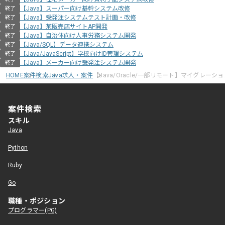
【Java】スーパー向け基幹システム改修
終了
【Java】受発注システムテスト計画・改修
終了
【Java】某販売店サイトAP開発
終了
【Java】自治体向け人事労務システム開発
終了
【Java/SQL】データ連携システム
終了
【Java/JavaScript】学校向けID管理システム
終了
【Java】メーカー向け受発注システム開発
終了
HOME
案件検索
Java求人・案件
【Java/Oracle/一部リモート】マイグレ
案件検索
スキル
Java
Python
Ruby
Go
職種・ポジション
プログラマー(PG)