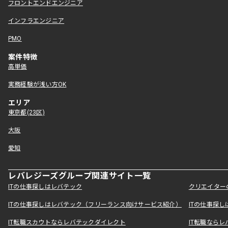
フロントエンドエンジニア
インフラエンジニア
PMO
案件特徴
高単価
実務経験が浅い方OK
エリア
東京都(23区)
大阪
愛知
レバレジーズグループ関連サイト一覧
ITの仕事探しはレバテック
クリエイター
ITの仕事探しはレバテック（フリーランス向けサービス紹介）
ITの仕事探
IT転職スカウトならレバテックダイレクト
IT転職なら