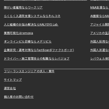
障がい者雇用ならワークリア
M&A支援な
らくらく入退院支援システムならわんコネ
AI面接ならNAL
人と組織のお悩み解決ならNALYSYS Lab.
アジャイル開発なら
業務可視化はremopia
アメリカの生活
オンラインピル診療ならメデリピル
外国人採用ならLe
企業研究・選考対策ならFactBoard(ファクトボード)
外国人派遣なら
ドライバー・施工管理技士の転職ならレバジョブ
レバウェル保
フリーランスエンジニアの求人・案件
サイトマップ
運営会社
個人様のお問い合わせ