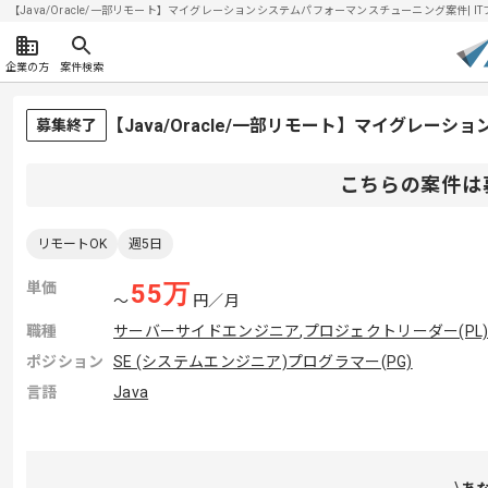
【Java/Oracle/一部リモート】マイグレーションシステムパフォーマンスチューニング案件| IT
企業の方
案件検索
【Java/Oracle/一部リモート】マイグレ
募集終了
こちらの案件は
リモートOK
週5日
単価
55
万
〜
円／月
職種
サーバーサイドエンジニア
,
プロジェクトリーダー(PL
ポジション
SE (システムエンジニア)
プログラマー(PG)
言語
Java