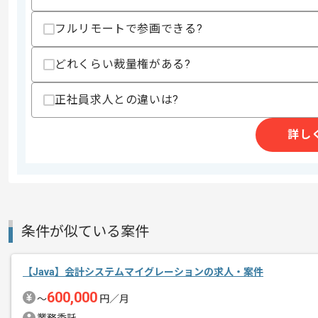
精算条件
有
フルリモートで参画できる?
精算・お支払い
精算基準時間
140時間〜180時間
支払いサイト
15日
どれくらい裁量権がある?
正社員求人との違いは?
商談回数
1回
詳し
その他募集要項
募集人数
1人
作業開始日
2023/03/17
週2日～3日ほどリモートでの作業を想
条件が似ている案件
エージェントからのコ
※リモート頻度は習熟度や状況に応じて
メント
【Java】会計システムマイグレーションの求人・案件
これまでのご経験を活かしていきたい方
600,000
〜
円／月
ぜひ一度、ご商談で雰囲気等掴んでいた