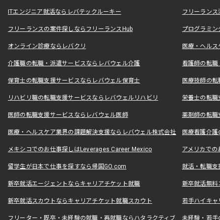
ITエンジニア就活ならレバテックルーキー
フリーランス
フリーランスの案件探しならフリーランスHub
プログラミン
オンライン診療ならレバクリ
医療・ヘルス
介護職の転職・派遣サービスならレバウェル介護
看護師の転職
保育士の転職支援サービスならレバウェル保育士
医療技師の転
リハビリ職の転職支援サービスならレバウェルリハビリ
栄養士の転職
医師の転職支援サービスならレバウェル医師
薬剤師の転職
医療・ヘルスケア業界の課題解決支援ならレバウェル株式会社
医療看護介護の
メキシコでのお仕事探しはLeverages Career Mexico
アメリカでのお仕事
留学生が日本で仕事を探すなら帰国GO.com
就活・転職支
新卒就活エージェントならキャリアチケット就職
新卒就活無料
新卒就活スカウトならキャリアチケット就職スカウト
若手ハイキャ
フリーター・既卒・未経験の就職・再就職ならハタラクティブ
未経験・若手