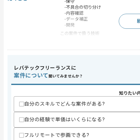
-保守
-不具合の切り分け
-内容確認
-データ補正
-開発
この案件で扱う技術
OS
Android
この案件のポイント
業務内容
追加開発 , アプリ開発
レバテックフリーランスに
特徴
リーダー経験を活かす , 
案件について
聞いてみませんか？
知りたい
求めるスキル
スキル
自分のスキルでどんな案件がある?
・Androidの開発経験
・SQLの知見
自分の経験で単価はいくらになる?
スキルに不安がある方へ
上記に似た経験やスキルをお持ちであれば申
フルリモートで参画できる?