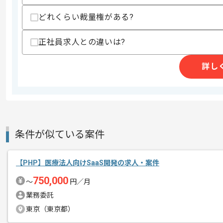
どれくらい裁量権がある?
精算条件
有
精算・お支払い
精算基準時間
140時間〜180時間
正社員求人との違いは?
支払いサイト
15日
詳し
商談回数
1回
その他募集要項
募集人数
1人
作業開始日
2024/04/01
条件が似ている案件
【PHP】医療法人向けSaaS開発の求人・案件
よりよいサービスの提供を目指して、提
エージェントからのコ
750,000
〜
円／月
プロジェクトを進めています。
メント
業務委託
東京（東京都）
改善案や意見が歓迎され、活発なコミュ