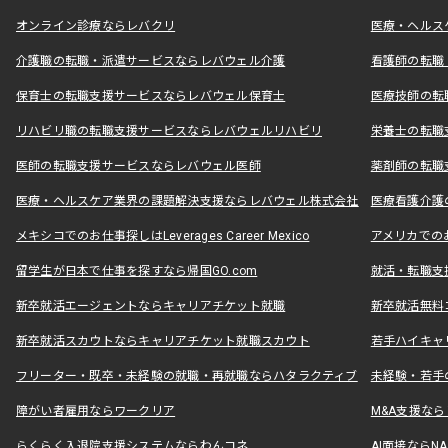
オンライン診療ならレバクリ
医療・ヘルス
介護職の転職・派遣サービスならレバウェル介護
看護師の転職
保育士の転職支援サービスならレバウェル保育士
医療技師の転
リハビリ職の転職支援サービスならレバウェルリハビリ
栄養士の転職
医師の転職支援サービスならレバウェル医師
薬剤師の転職
医療・ヘルスケア業界の課題解決支援ならレバウェル株式会社
医療看護介護の
メキシコでのお仕事探しはLeverages Career Mexico
アメリカでのお仕事
留学生が日本で仕事を探すなら帰国GO.com
就活・転職支
新卒就活エージェントならキャリアチケット就職
新卒就活無料
新卒就活スカウトならキャリアチケット就職スカウト
若手ハイキャ
フリーター・既卒・未経験の就職・再就職ならハタラクティブ
未経験・若手
障がい者雇用ならワークリア
M&A支援な
らくらく入退院支援システムならわんコネ
AI面接ならNAL