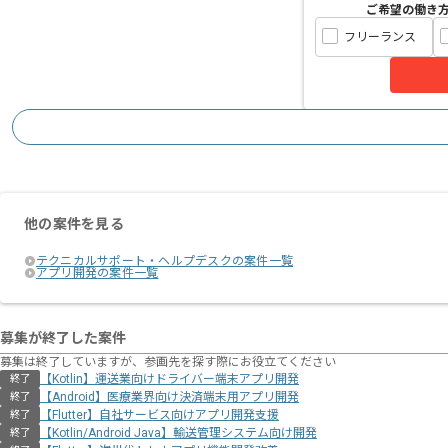
ご希望の働き
フリーランス
他の案件を見る
テクニカルサポート・ヘルプデスクの案件一覧
アプリ開発の案件一覧
募集が終了した案件
募集は終了していますが、参画先を探す際にお役立てください
【Kotlin】運送業向けドライバー端末アプリ開発
終了
【Android】医療業界向け決済端末用アプリ開発
終了
【Flutter】自社サービス向けアプリ開発支援
終了
【Kotlin/Android Java】輸送管理システム向け開発
終了