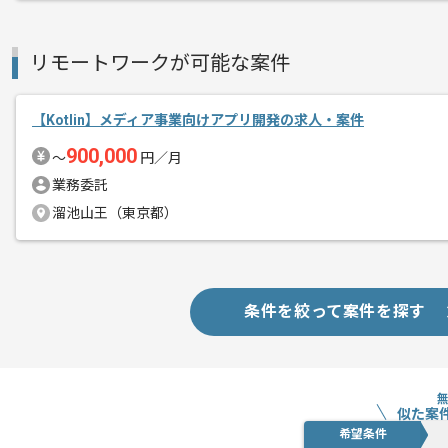
リモートワークが可能な案件
【Kotlin】メディア事業向けアプリ開発の求人・案件
900,000
〜
円／月
業務委託
溜池山王（東京都）
条件を絞って案件を探す
似た案
希望条件