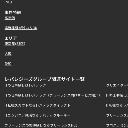
PMO
案件特徴
高単価
実務経験が浅い方OK
エリア
東京都(23区)
大阪
愛知
レバレジーズグループ関連サイト一覧
ITの仕事探しはレバテック
クリエイター
ITの仕事探しはレバテック（フリーランス向けサービス紹介）
ITの仕事探
IT転職スカウトならレバテックダイレクト
IT転職なら
ITエンジニア就活ならレバテックルーキー
フリーランス
フリーランスの案件探しならフリーランスHub
プログラミン