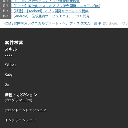
【Flutter】次世代トレカアプリ機能開発改善
終了
【Flutter】商社向けスマホアプリ保守開発マニュアル作成
終了
【派遣】【Android】アプリ開発キッティング構築
終了
【Android】 仮想通貨サービスモバイルアプリ開発
終了
HOME
案件検索
テクニカルサポート・ヘルプデスク求人・案件
【Android】
案件検索
スキル
Java
Python
Ruby
Go
職種・ポジション
プログラマー(PG)
フロントエンドエンジニア
インフラエンジニア