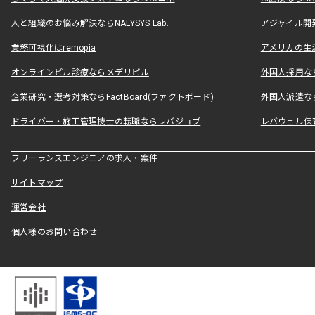
人と組織のお悩み解決ならNALYSYS Lab.
アジャイル開発なら
業務可視化はremopia
アメリカの生活
オンラインピル診療ならメデリピル
外国人採用ならLe
企業研究・選考対策ならFactBoard(ファクトボード)
外国人派遣なら
ドライバー・施工管理技士の転職ならレバジョブ
レバウェル保
フリーランスエンジニアの求人・案件
サイトマップ
運営会社
個人様のお問い合わせ