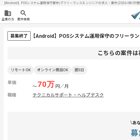
【Android】POSシステム運用保守案件| ITフリーランスエンジニアの求人・案件(2026/08/09更
企業の方
案件検索
【Android】POSシステム運用保守のフリーラ
募集終了
こちらの案件は
リモートOK
オンライン商談OK
週5日
単価
70
万
〜
円／月
職種
テクニカルサポート・ヘルプデスク
あ
募