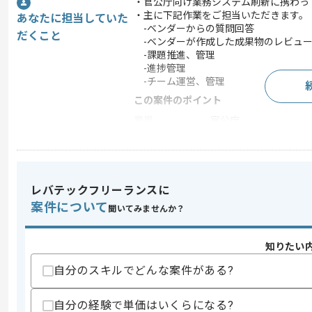
・官公庁向け業務システム刷新に携わっ
・主に下記作業をご担当いただきます。
あなたに担当していた
-ベンダーからの質問回答
だくこと
-ベンダーが作成した成果物のレビュ
-課題推進、管理
-進捗管理
-チーム運営、管理
この案件のポイント
業界
官公庁
業務内容
新規開発 , システム開発
特徴
参画実績あり , 30代活躍
レバテックフリーランスに
案件について
聞いてみませんか？
求めるスキル
スキル
・要件定義の経験
知りたい
・基本、詳細設計書の作成経験
・COBOLもしくはオブジェクト指向言
自分のスキルでどんな案件がある?
歓迎スキル
・汎用機COBOLからオープンCOBOL
自分の経験で単価はいくらになる?