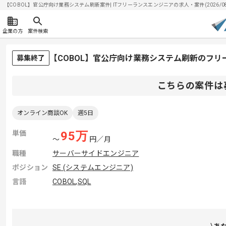
【COBOL】官公庁向け業務システム刷新案件| ITフリーランスエンジニアの求人・案件(2026/08
企業の方
案件検索
【COBOL】官公庁向け業務システム刷新のフリ
募集終了
こちらの案件は
オンライン商談OK
週5日
単価
95
万
〜
円／月
職種
サーバーサイドエンジニア
ポジション
SE (システムエンジニア)
言語
COBOL
,
SQL