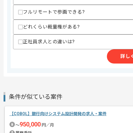
・階層型DBの経験
・SQL記載経験
フルリモートで参画できる?
・仕様調整の経験
・リーダー経験
どれくらい裁量権がある?
スキルに不安がある方へ
上記に似た経験やスキルをお持ちであれば申
正社員求人との違いは?
詳し
商談回数
2回
その他募集要項
募集人数
10人
作業開始日
2023/03/30
条件が似ている案件
IT、HR事業を展開しており
エージェントからのコ
レバテックからの支援実績がある企業
【COBOL】銀行向けシステム設計開発の求人・案件
メント
950,000
〜
円／月
プロジェクトは長期を想定しており、