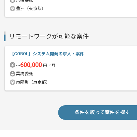
業務委託
中長期的に腰をすえての参画を希望され
豊洲（東京都）
基本的には現場での作業を想定していま
リモートワークが可能な案件
【COBOL】システム開発の求人・案件
600,000
〜
円／月
業務委託
東陽町（東京都）
条件を絞って案件を探す