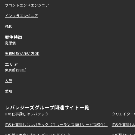
フロントエンドエンジニア
インフラエンジニア
PMO
案件特徴
高単価
実務経験が浅い方OK
エリア
東京都(23区)
大阪
愛知
レバレジーズグループ関連サイト一覧
ITの仕事探しはレバテック
クリエイター
ITの仕事探しはレバテック（フリーランス向けサービス紹介）
ITの仕事探