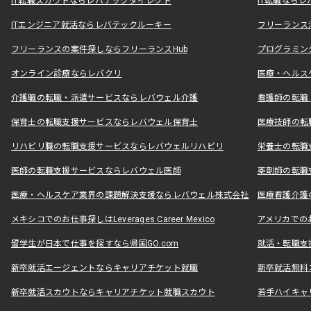
IT転職スカウトならレバテックダイレクト
IT転職なら
ITエンジニア就活ならレバテックルーキー
フリーランス
フリーランスの案件探しならフリーランスHub
プログラミン
オンライン診療ならレバクリ
医療・ヘルス
介護職の転職・派遣サービスならレバウェル介護
看護師の転職
保育士の転職支援サービスならレバウェル保育士
医療技師の転
リハビリ職の転職支援サービスならレバウェルリハビリ
栄養士の転職
医師の転職支援サービスならレバウェル医師
薬剤師の転職
医療・ヘルスケア業界の課題解決支援ならレバウェル株式会社
医療看護介護の
メキシコでのお仕事探しはLeverages Career Mexico
アメリカでのお仕事
留学生が日本で仕事を探すなら帰国GO.com
就活・転職支
新卒就活エージェントならキャリアチケット就職
新卒就活無料
新卒就活スカウトならキャリアチケット就職スカウト
若手ハイキャ