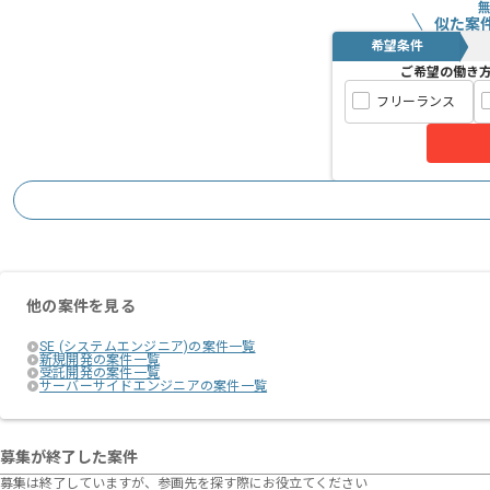
似た案
希望条件
ご希望の働き
フリーランス
他の案件を見る
SE (システムエンジニア)の案件一覧
新規開発の案件一覧
受託開発の案件一覧
サーバーサイドエンジニアの案件一覧
募集が終了した案件
募集は終了していますが、参画先を探す際にお役立てください