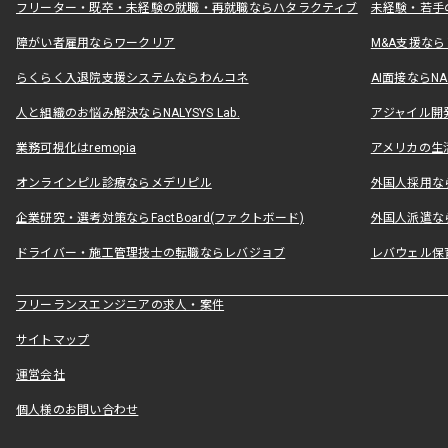
フリーター・既卒・未経験の就職・再就職ならハタラクティブ
未経験・若手
障がい者雇用ならワークリア
M&A支援な
らくらく入退院支援システムならわんコネ
AI面接ならNAL
人と組織のお悩み解決ならNALYSYS Lab.
アジャイル開発なら
業務可視化はremopia
アメリカの生活
オンラインピル診療ならメデリピル
外国人採用ならLe
企業研究・選考対策ならFactBoard(ファクトボード)
外国人派遣なら
ドライバー・施工管理技士の転職ならレバジョブ
レバウェル保
フリーランスエンジニアの求人・案件
サイトマップ
運営会社
個人様のお問い合わせ