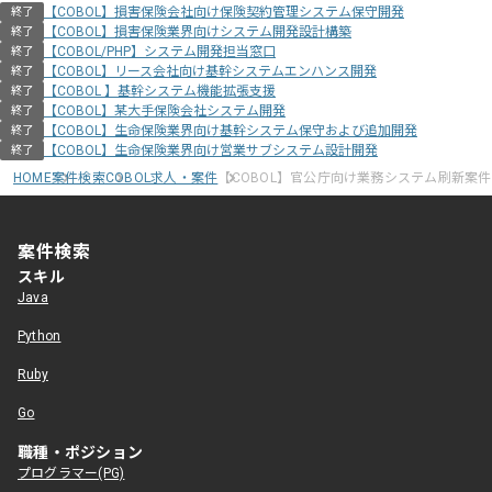
【COBOL】損害保険会社向け保険契約管理システム保守開発
終了
【COBOL】損害保険業界向けシステム開発設計構築
終了
【COBOL/PHP】システム開発担当窓口
終了
【COBOL】リース会社向け基幹システムエンハンス開発
終了
【COBOL 】基幹システム機能拡張支援
終了
【COBOL】某大手保険会社システム開発
終了
【COBOL】生命保険業界向け基幹システム保守および追加開発
終了
【COBOL】生命保険業界向け営業サブシステム設計開発
終了
HOME
案件検索
COBOL求人・案件
【COBOL】官公庁向け業務システム刷新案件
案件検索
スキル
Java
Python
Ruby
Go
職種・ポジション
プログラマー(PG)