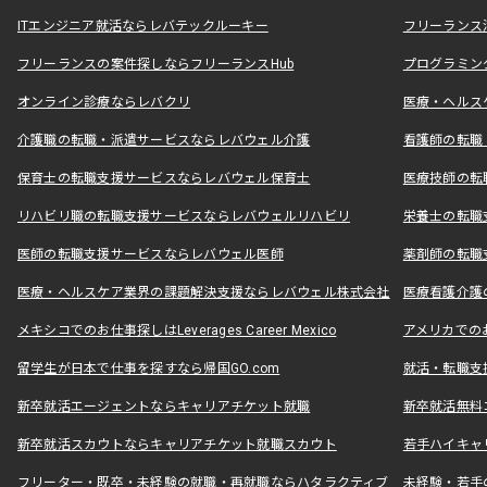
ITエンジニア就活ならレバテックルーキー
フリーランス
フリーランスの案件探しならフリーランスHub
プログラミン
オンライン診療ならレバクリ
医療・ヘルス
介護職の転職・派遣サービスならレバウェル介護
看護師の転職
保育士の転職支援サービスならレバウェル保育士
医療技師の転
リハビリ職の転職支援サービスならレバウェルリハビリ
栄養士の転職
医師の転職支援サービスならレバウェル医師
薬剤師の転職
医療・ヘルスケア業界の課題解決支援ならレバウェル株式会社
医療看護介護の
メキシコでのお仕事探しはLeverages Career Mexico
アメリカでのお仕事
留学生が日本で仕事を探すなら帰国GO.com
就活・転職支
新卒就活エージェントならキャリアチケット就職
新卒就活無料
新卒就活スカウトならキャリアチケット就職スカウト
若手ハイキャ
フリーター・既卒・未経験の就職・再就職ならハタラクティブ
未経験・若手