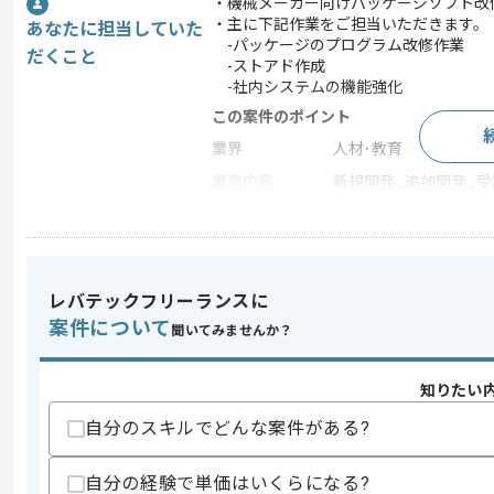
・機械メーカー向けパッケージソフト改
・主に下記作業をご担当いただきます。
あなたに担当していた
-パッケージのプログラム改修作業
だくこと
-ストアド作成
-社内システムの機能強化
この案件のポイント
業界
人材･教育
業務内容
新規開発 , 追加開発 , 
特徴
20代活躍中 , 30代活躍
レバテックフリーランスに
求めるスキル
スキル
案件について
・SQLを用いた実務経験
聞いてみませんか？
・Javaを用いた開発経験半年以上
知りたい
スキルに不安がある方へ
上記に似た経験やスキルをお持ちであれば申
自分のスキルでどんな案件がある?
自分の経験で単価はいくらになる?