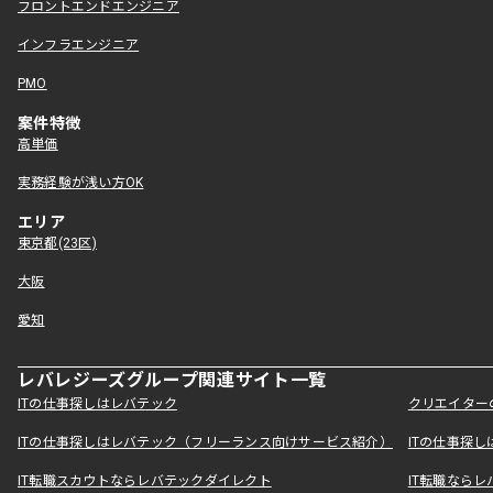
フロントエンドエンジニア
インフラエンジニア
PMO
案件特徴
高単価
実務経験が浅い方OK
エリア
東京都(23区)
大阪
愛知
レバレジーズグループ関連サイト一覧
ITの仕事探しはレバテック
クリエイター
ITの仕事探しはレバテック（フリーランス向けサービス紹介）
ITの仕事探
IT転職スカウトならレバテックダイレクト
IT転職なら