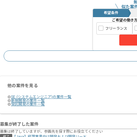
似た案
希望条件
ご希望の働き
フリーランス
他の案件を見る
SE (システムエンジニア)の案件一覧
新規開発の案件一覧
受託開発の案件一覧
募集が終了した案件
募集は終了していますが、参画先を探す際にお役立てください
【Java】経理業界向け開発および開発リード
終了