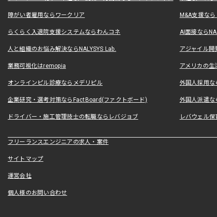
障がい者雇用ならワークリア
M&A支援な
らくらく入退院支援システムならわんコネ
AI面接ならNAL
人と組織のお悩み解決ならNALYSYS Lab.
アジャイル開発なら
業務可視化はremopia
アメリカの生活
オンラインピル診療ならメデリピル
外国人採用ならLe
企業研究・選考対策ならFactBoard(ファクトボード)
外国人派遣なら
ドライバー・施工管理技士の転職ならレバジョブ
レバウェル保
フリーランスエンジニアの求人・案件
サイトマップ
運営会社
個人様のお問い合わせ