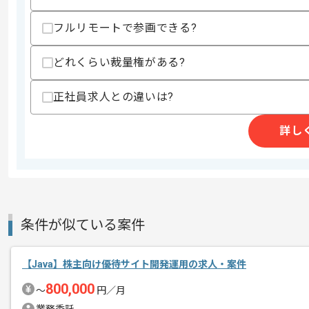
精算条件
有
フルリモートで参画できる?
精算・お支払い
精算基準時間
140時間〜180時間
支払いサイト
15日
どれくらい裁量権がある?
正社員求人との違いは?
商談回数
1回
その他募集要項
詳し
募集人数
1人
作業開始日
2023/04/03
人材派遣事業、受託開発事業を展開して
条件が似ている案件
エージェントからのコ
メント
プロジェクトは長期を想定しており、
【Java】株主向け優待サイト開発運用の求人・案件
中長期的に腰をすえての参画を希望され
800,000
〜
円／月
Java、SQLを用いた開発経験を活かし