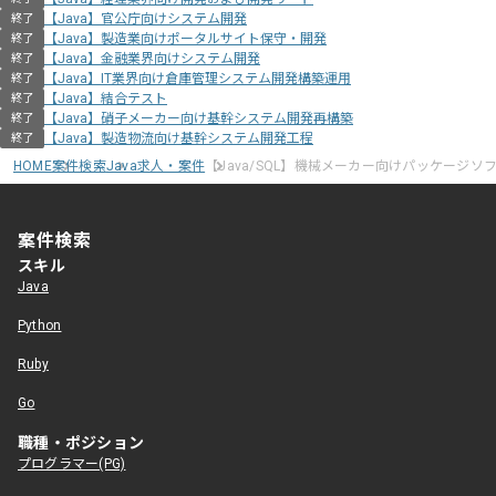
【Java】官公庁向けシステム開発
終了
【Java】製造業向けポータルサイト保守・開発
終了
【Java】金融業界向けシステム開発
終了
【Java】IT業界向け倉庫管理システム開発構築運用
終了
【Java】結合テスト
終了
【Java】硝子メーカー向け基幹システム開発再構築
終了
【Java】製造物流向け基幹システム開発工程
終了
HOME
案件検索
Java求人・案件
【Java/SQL】機械メーカー向けパッケージソ
案件検索
スキル
Java
Python
Ruby
Go
職種・ポジション
プログラマー(PG)