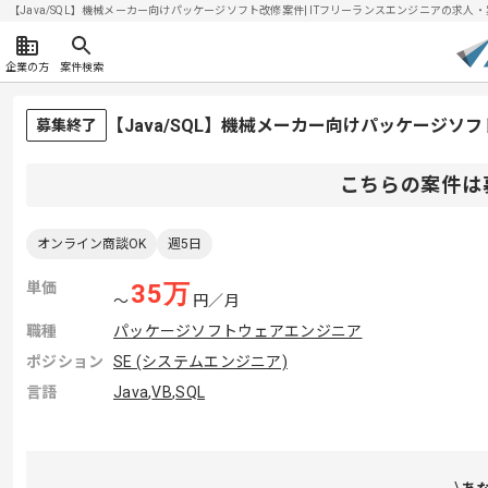
【Java/SQL】機械メーカー向けパッケージソフト改修案件| ITフリーランスエンジニアの求人・案件(
企業の方
案件検索
【Java/SQL】機械メーカー向けパッケージ
募集終了
こちらの案件は
オンライン商談OK
週5日
単価
35
万
〜
円／月
職種
パッケージソフトウェアエンジニア
ポジション
SE (システムエンジニア)
言語
Java
,
VB
,
SQL