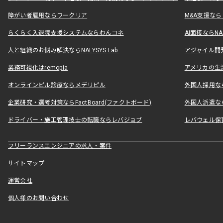
障がい者雇用ならワークリア
M&A支援な
らくらく入退院支援システムならわんコネ
AI面接ならNAL
人と組織のお悩み解決ならNALYSYS Lab.
アジャイル開発なら
業務可視化はremopia
アメリカの生活
オンラインピル診療ならメデリピル
外国人採用ならLe
企業研究・選考対策ならFactBoard(ファクトボード)
外国人派遣なら
ドライバー・施工管理技士の転職ならレバジョブ
レバウェル保
フリーランスエンジニアの求人・案件
サイトマップ
運営会社
個人様のお問い合わせ