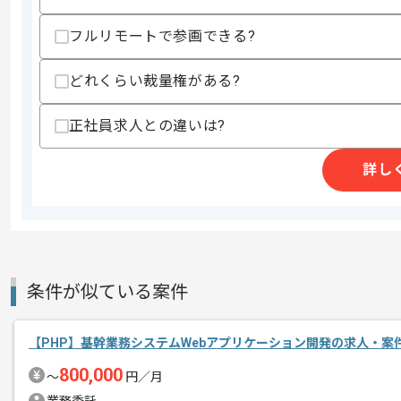
・DB設計経験3年以上
・アプリ運用経験3年以上
フルリモートで参画できる?
歓迎スキル
・CakePHPを用いた開発経験
どれくらい裁量権がある?
・OSに最適化されたアプリケーション
・アプリのパフォーマンス改善経験
・オープンソースのライブラリなどを使
正社員求人との違いは?
・TCPIPネットワークソケットプログ
・リアルタイム通信によるマルチプレイ
詳し
・ゲームエンジン開発経験
・UnityのNative Plugin開発経験
・脆弱性におけるセキュリティ対応経験
スキルに不安がある方へ
上記に似た経験やスキルをお持ちであれば申
条件が似ている案件
精算条件
有
【PHP】基幹業務システムWebアプリケーション開発の求人・案
精算・お支払い
精算基準時間
140時間〜180時間
800,000
〜
円／月
支払いサイト
15日