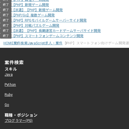
【PHP】新規ゲーム開発
終了
【派遣】【PHP】新規ゲーム開発
終了
【PHP/Go】複数ゲーム開発
終了
【PHP】RPGモバイルゲームサーバーサイド開発
終了
【PHP】対戦パズルゲーム開発
終了
【派遣】【PHP】長期運営カードゲームサーバサイド開発
終了
【PHP】スマートフォンゲームコンテンツ開発
終了
HOME
案件検索
JavaScript求人・案件
【PHP】スマートフォン向けゲーム開発
案件検索
スキル
Java
Python
Ruby
Go
職種・ポジション
プログラマー(PG)