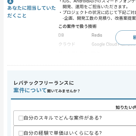
・iOS、Android向けのスマートフォ
開発、運用をご担当いただきます。
あなたに担当していた
・プロジェクトの状況に応じて下記ご対
だくこと
-企画、開発工数の見積り、改善案提案
この案件で扱う技術
DB
Redis
クラウド
Google Cloud Platform
ゲームエンジン
Unity
開発ツール
Memcache , Docker
この案件のポイント
業界
ソーシャルゲーム
レバテックフリーランスに
案件について
業務内容
追加開発
聞いてみませんか？
特徴
20代活躍中 , 30代活躍
知りたい
自分のスキルでどんな案件がある?
求めるスキル
スキル
・PHPを用いた開発歴3年以上
自分の経験で単価はいくらになる?