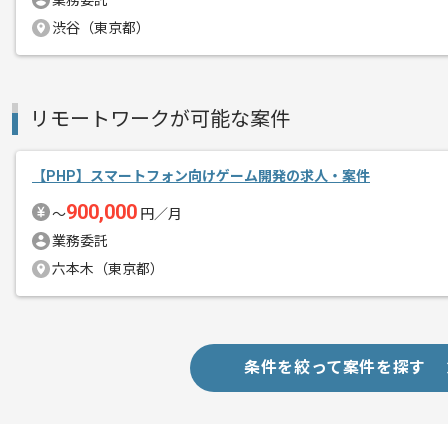
業務委託
渋谷（東京都）
商談回数
1回
その他募集要項
募集人数
1人
リモートワークが可能な案件
作業開始日
2023/04/01
【PHP】スマートフォン向けゲーム開発の求人・案件
900,000
〜
円／月
様々なソーシャルゲームの企画や開発、
エージェントからのコ
業務委託
運営を行っている企業での案件です。
メント
六本木（東京都）
開発スピードの速い企業になりますので
自発的に発言しながら開発を進めたい方
条件を絞って案件を探す