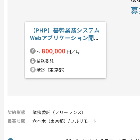
あ
募
【PHP】基幹業務システム
Webアプリケーション開発
の求人・案件
800,000
〜
円／月
業務委託
渋谷（東京都）
契約形態
業務委託（フリーランス）
最寄り駅
六本木（東京都）/フルリモート