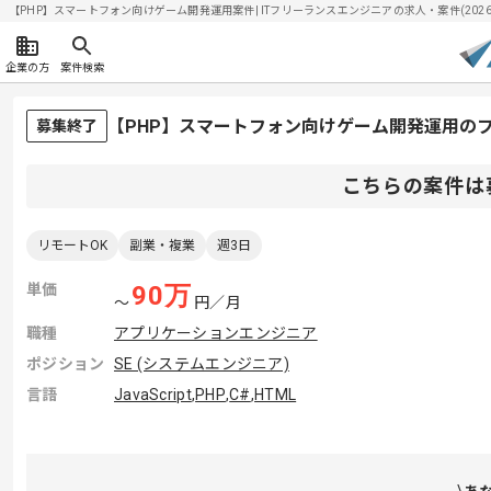
【PHP】スマートフォン向けゲーム開発運用案件| ITフリーランスエンジニアの求人・案件(2026/0
企業の方
案件検索
【PHP】スマートフォン向けゲーム開発運用の
募集終了
こちらの案件は
リモートOK
副業・複業
週3日
単価
90
万
〜
円／月
職種
アプリケーションエンジニア
ポジション
SE (システムエンジニア)
言語
JavaScript
,
PHP
,
C#
,
HTML