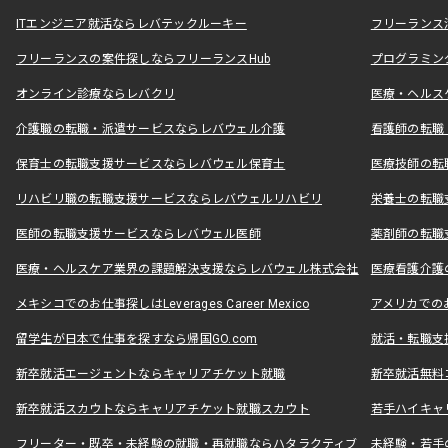
ITエンジニア就活ならレバテックルーキー
フリーランス
フリーランスの案件探しならフリーランスHub
プログラミン
オンライン診療ならレバクリ
医療・ヘルス
介護職の転職・派遣サービスならレバウェル介護
看護師の転職
保育士の転職支援サービスならレバウェル保育士
医療技師の転
リハビリ職の転職支援サービスならレバウェルリハビリ
栄養士の転職
医師の転職支援サービスならレバウェル医師
薬剤師の転職
医療・ヘルスケア業界の課題解決支援ならレバウェル株式会社
医療看護介護の
メキシコでのお仕事探しはLeverages Career Mexico
アメリカでのお仕事
留学生が日本で仕事を探すなら帰国GO.com
就活・転職支
新卒就活エージェントならキャリアチケット就職
新卒就活無料
新卒就活スカウトならキャリアチケット就職スカウト
若手ハイキャ
フリーター・既卒・未経験の就職・再就職ならハタラクティブ
未経験・若手