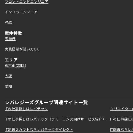
フロントエンドエンジニア
インフラエンジニア
PMO
案件特徴
高単価
実務経験が浅い方OK
エリア
東京都(23区)
大阪
愛知
レバレジーズグループ関連サイト一覧
ITの仕事探しはレバテック
クリエイター
ITの仕事探しはレバテック（フリーランス向けサービス紹介）
ITの仕事探
IT転職スカウトならレバテックダイレクト
IT転職なら