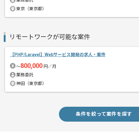
業務委託
精算・お支払い
精算基準時間
140時間〜180時間
東京（東京都）
支払いサイト
15日
リモートワークが可能な案件
商談回数
1回
その他募集要項
募集人数
2人
【PHP/Laravel】Webサービス開発の求人・案件
作業開始日
2023/05/01
800,000
〜
円／月
業務委託
神田（東京都）
インターネットを軸にサービスを展開し
エージェントからのコ
メント
今後も未開拓の業界にもサービスを積極
条件を絞って案件を探す
チームでの開発経験を活かしたい方、
スタートアップの環境でチャレンジして