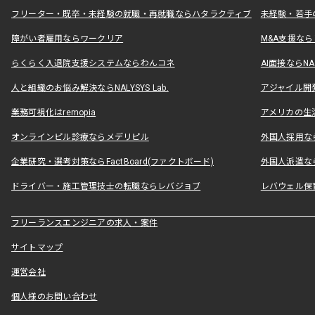
フリーター・既卒・未経験の就職・再就職ならハタラクティブ
未経験・若手
障がい者雇用ならワークリア
M&A支援な
らくらく入退院支援システムならわんコネ
AI面接ならNAL
人と組織のお悩み解決ならNALYSYS Lab.
アジャイル開発なら
業務可視化はremopia
アメリカの生活
オンラインピル診療ならメデリピル
外国人採用ならLe
企業研究・選考対策ならFactBoard(ファクトボード)
外国人派遣なら
ドライバー・施工管理技士の転職ならレバジョブ
レバウェル保
フリーランスエンジニアの求人・案件
サイトマップ
運営会社
個人様のお問い合わせ