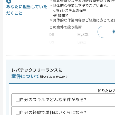
・顧客管理システムの新規開発及び現行
・具体的な作業は下記でございます。
あなたに担当していた
-現行システムの保守
だくこと
-新規開発
※具体的な作業内容はご経験に応じて変
この案件で扱う技術
DB
MySQL
OS
Linux
フレームワーク
jQuery
開発ツール
GitHub
この案件のポイント
レバテックフリーランスに
業務内容
新規開発 , 追加開発 ,
案件について
聞いてみませんか？
担当領域/システ
人事・給与・労務シス
ム
知りたい
特徴
新規立ち上げ , 20代活躍
自分のスキルでどんな案件がある?
自分の経験で単価はいくらになる?
求めるスキル