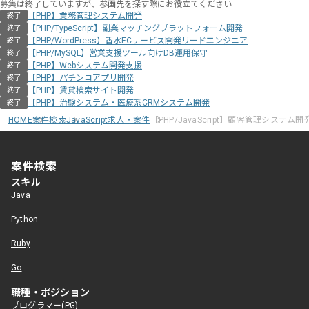
募集は終了していますが、参画先を探す際にお役立てください
【PHP】業務管理システム開発
終了
【PHP/TypeScript】副業マッチングプラットフォーム開発
終了
【PHP/WordPress】香水ECサービス開発リードエンジニア
終了
【PHP/MySQL】営業支援ツール向けDB運用保守
終了
【PHP】Webシステム開発支援
終了
【PHP】パチンコアプリ開発
終了
【PHP】賃貸検索サイト開発
終了
【PHP】治験システム・医療系CRMシステム開発
終了
HOME
案件検索
JavaScript求人・案件
【PHP/JavaScript】顧客管理システム
案件検索
スキル
Java
Python
Ruby
Go
職種・ポジション
プログラマー(PG)