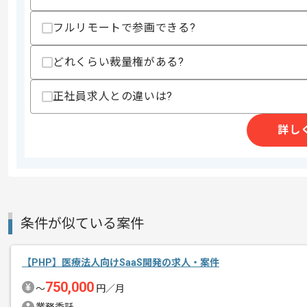
スキル
・PHPを用いた開発経験3年以上
・JavaScriptを用いた開発経験
フルリモートで参画できる?
・サーバーサイド開発経験
・チーム単位でのコーディングの経験
どれくらい裁量権がある?
歓迎スキル
・エンジニアとしての開発実務経験2年
正社員求人との違いは?
・下記を用いた開発経験
-Ruby、jquery、HTML、css、MySQL、G
・上流工程の経験
詳し
・会員管理システム等の開発運用経験
・決済システムの知識
・プロデューサー実務経験
・サーバー構築及びインフラ周りの整備
・アプリ開発経験
条件が似ている案件
スキルに不安がある方へ
上記に似た経験やスキルをお持ちであれば申
【PHP】医療法人向けSaaS開発の求人・案件
750,000
〜
円／月
精算条件
有