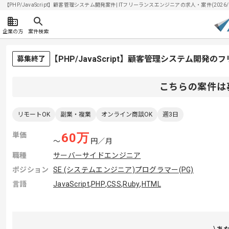
【PHP/JavaScript】顧客管理システム開発案件| ITフリーランスエンジニアの求人・案件(2026/0
企業の方
案件検索
【PHP/JavaScript】顧客管理システム開発
募集終了
こちらの案件は
リモートOK
副業・複業
オンライン商談OK
週3日
単価
60
万
〜
円／月
職種
サーバーサイドエンジニア
ポジション
SE (システムエンジニア)
プログラマー(PG)
言語
JavaScript
,
PHP
,
CSS
,
Ruby
,
HTML