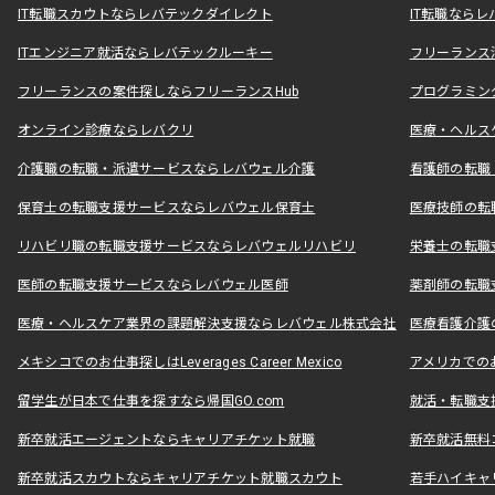
IT転職スカウトならレバテックダイレクト
IT転職なら
ITエンジニア就活ならレバテックルーキー
フリーランス
フリーランスの案件探しならフリーランスHub
プログラミン
オンライン診療ならレバクリ
医療・ヘルス
介護職の転職・派遣サービスならレバウェル介護
看護師の転職
保育士の転職支援サービスならレバウェル保育士
医療技師の転
リハビリ職の転職支援サービスならレバウェルリハビリ
栄養士の転職
医師の転職支援サービスならレバウェル医師
薬剤師の転職
医療・ヘルスケア業界の課題解決支援ならレバウェル株式会社
医療看護介護の
メキシコでのお仕事探しはLeverages Career Mexico
アメリカでのお仕事
留学生が日本で仕事を探すなら帰国GO.com
就活・転職支
新卒就活エージェントならキャリアチケット就職
新卒就活無料
新卒就活スカウトならキャリアチケット就職スカウト
若手ハイキャ