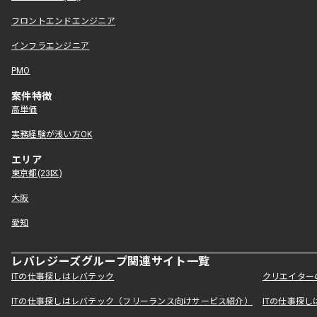
フロントエンドエンジニア
インフラエンジニア
PMO
案件特徴
高単価
実務経験が浅い方OK
エリア
東京都(23区)
大阪
愛知
レバレジーズグループ関連サイト一覧
ITの仕事探しはレバテック
クリエイター
ITの仕事探しはレバテック（フリーランス向けサービス紹介）
ITの仕事探