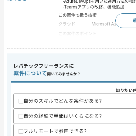
-AzureDevOpsを用いた運用方法の検
-Teamsアプリの改修、機能追加
この案件で扱う技術
クラウド
Microsoft Azure
この案件のポイント
特徴
20代活躍中 , 30代活躍中
レバテックフリーランスに
求めるスキル
案件について
スキル
・運用保守の経験
聞いてみませんか？
・顧客、ベンダーとの調整経験
・チームでの障害対応の切り分け、調査
知りたい
歓迎スキル
自分のスキルでどんな案件がある?
・Azureに関する資格保有
自分の経験で単価はいくらになる?
スキルに不安がある方へ
上記に似た経験やスキルをお持ちであれば申
フルリモートで参画できる?