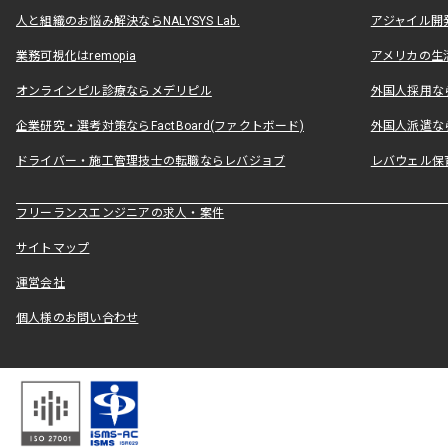
人と組織のお悩み解決ならNALYSYS Lab.
アジャイル開発なら
業務可視化はremopia
アメリカの生活
オンラインピル診療ならメデリピル
外国人採用ならLe
企業研究・選考対策ならFactBoard(ファクトボード)
外国人派遣なら
ドライバー・施工管理技士の転職ならレバジョブ
レバウェル保
フリーランスエンジニアの求人・案件
サイトマップ
運営会社
個人様のお問い合わせ