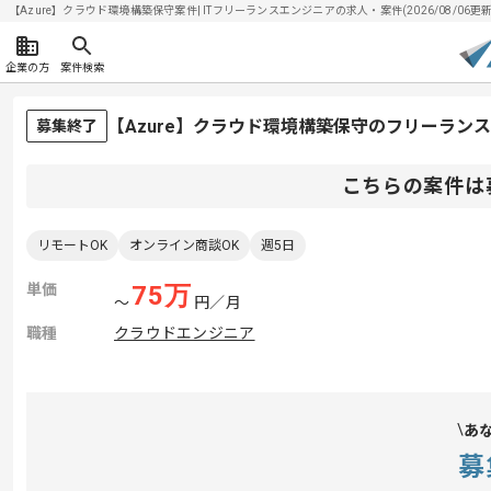
【Azure】クラウド環境構築保守案件| ITフリーランスエンジニアの求人・案件(2026/08/06更新
企業の方
案件検索
【Azure】クラウド環境構築保守のフリーラン
募集終了
こちらの案件は
リモートOK
オンライン商談OK
週5日
単価
75
万
〜
円／月
職種
クラウドエンジニア
あ
募