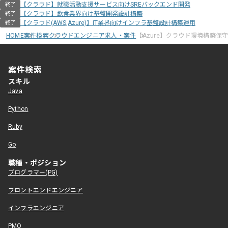
【クラウド】就職活動支援サービス向けSREバックエンド開発
終了
【クラウド】飲食業界向け基盤開発設計構築
終了
【クラウド(AWS,Azure)】IT業界向けインフラ基盤設計構築運用
終了
HOME
案件検索
クラウドエンジニア求人・案件
【Azure】クラウド環境構築保
案件検索
スキル
Java
Python
Ruby
Go
職種・ポジション
プログラマー(PG)
フロントエンドエンジニア
インフラエンジニア
PMO