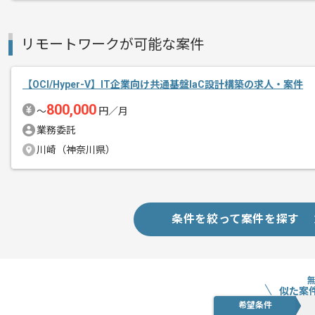
Azureの経験を活かしたい方に特にお
リモートワークが可能な案件
【OCI/Hyper-V】IT企業向け共通基盤IaC設計構築の求人・案件
800,000
〜
円／月
業務委託
川崎（神奈川県）
条件を絞って案件を探す
似た案
希望条件