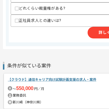
どれくらい裁量権がある?
精算条件
有
精算・お支払い
精算基準時間
180時間〜140時間
正社員求人との違いは?
支払いサイト
15日
詳し
商談回数
1回
その他募集要項
募集人数
1人
作業開始日
2023/05/09
条件が似ている案件
【クラウド】通信キャリア向け試験計画支援の求人・案件
東証一部上場の独立系SIerでございます
エージェントからのコ
550,000
〜
円／月
メント
複数案件を保有している企業ですので、
業務委託
ご経験と実績に応じてスライド案件のご
新川崎（神奈川県）