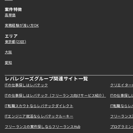
案件特徴
高単価
実務経験が浅い方OK
エリア
東京都(23区)
大阪
愛知
レバレジーズグループ関連サイト一覧
ITの仕事探しはレバテック
クリエイター
ITの仕事探しはレバテック（フリーランス向けサービス紹介）
ITの仕事探
IT転職スカウトならレバテックダイレクト
IT転職なら
ITエンジニア就活ならレバテックルーキー
フリーランス
フリーランスの案件探しならフリーランスHub
プログラミン