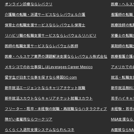
オンライン診療ならレバクリ
医療・ヘルス
介護職の転職・派遣サービスならレバウェル介護
看護師の転職
保育士の転職支援サービスならレバウェル保育士
医療技師の転
リハビリ職の転職支援サービスならレバウェルリハビリ
栄養士の転職
医師の転職支援サービスならレバウェル医師
薬剤師の転職
医療・ヘルスケア業界の課題解決支援ならレバウェル株式会社
医療看護介護の
メキシコでのお仕事探しはLeverages Career Mexico
アメリカでのお仕事
留学生が日本で仕事を探すなら帰国GO.com
就活・転職支
新卒就活エージェントならキャリアチケット就職
新卒就活無料
新卒就活スカウトならキャリアチケット就職スカウト
若手ハイキャ
フリーター・既卒・未経験の就職・再就職ならハタラクティブ
未経験・若手
障がい者雇用ならワークリア
M&A支援な
らくらく入退院支援システムならわんコネ
AI面接ならNAL