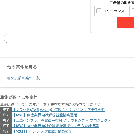
ご希望の働き
フリーランス
他の案件を見る
東京都の案件一覧
募集が終了した案件
募集は終了していますが、参画先を探す際にお役立てください
【クラウド(AWS,Azure)】保険会社向けインフラ移行開発
終了
【AWS】医療業界向け解析基盤構築運用
終了
【上流インフラ】基盤統一検討(クラウドシフト)プロジェクト
終了
【AWS】福祉業界向け介護記録連携システム設計構築
終了
【Azure】インフラ環境設計構築検証
終了