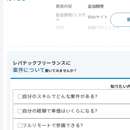
業務内容
追加開発
担当領域/システ
Webサイト
ム
特徴
長期プロジェクト
求めるスキル
スキル
・エンディング業界での実務経験
レバテックフリーランスに
・Webディレクションの経験
案件について
聞いてみませんか？
スキルに不安がある方へ
上記に似た経験やスキルをお持ちであれば申
知りたい
自分のスキルでどんな案件がある?
精算条件
有
自分の経験で単価はいくらになる?
精算・お支払い
精算基準時間
140時間〜180時間
支払いサイト
15日
フルリモートで参画できる?