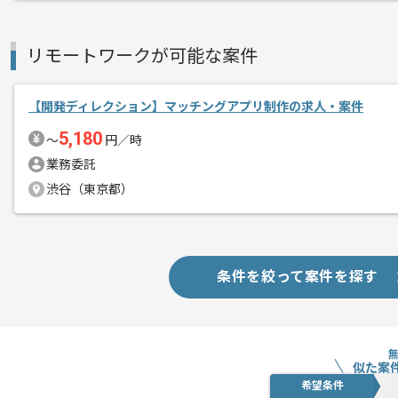
リモートワークが可能な案件
【開発ディレクション】マッチングアプリ制作の求人・案件
5,180
〜
円／時
業務委託
渋谷（東京都）
条件を絞って案件を探す
似た案
希望条件