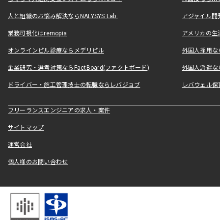
人と組織のお悩み解決ならNALYSYS Lab.
アジャイル開発なら
業務可視化はremopia
アメリカの生活
オンラインピル診療ならメデリピル
外国人採用ならLe
企業研究・選考対策ならFactBoard(ファクトボード)
外国人派遣なら
ドライバー・施工管理技士の転職ならレバジョブ
レバウェル保
フリーランスエンジニアの求人・案件
サイトマップ
運営会社
個人様のお問い合わせ