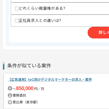
どれくらい裁量権がある?
商談回数
1回
正社員求人との違いは?
その他募集要項
募集人数
1人
作業開始日
2022/06/01
詳し
ライフイベント系サービスを運営してい
エージェントからのコ
最近では複数のメディアで取り上げられ
メント
プロジェクトをチームで進めていきたい
条件が似ている案件
ご本人の志向性にあわせてマネージャー
【広告運用】toC向けデジタルマーケターの求人・案件
て様々なチャンレジができる環境です。
850,000
〜
円／月
業務委託
※フルリモートの相談可能です
恵比寿（東京都）