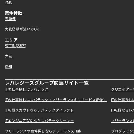
PMO
案件特徴
高単価
実務経験が浅い方OK
エリア
東京都(23区)
大阪
愛知
レバレジーズグループ関連サイト一覧
ITの仕事探しはレバテック
クリエイター
ITの仕事探しはレバテック（フリーランス向けサービス紹介）
ITの仕事探
IT転職スカウトならレバテックダイレクト
IT転職なら
ITエンジニア就活ならレバテックルーキー
フリーランス
フリーランスの案件探しならフリーランスHub
プログラミン