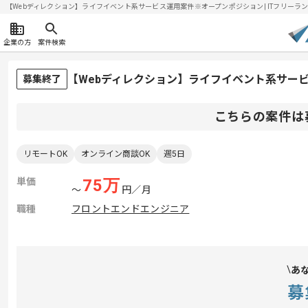
【Webディレクション】ライフイベント系サービス運用案件※オープンポジション| ITフリーランスエ
企業の方
案件検索
【Webディレクション】ライフイベント系サー
募集終了
こちらの案件は
リモートOK
オンライン商談OK
週5日
単価
75
万
〜
円／月
職種
フロントエンドエンジニア
あ
募