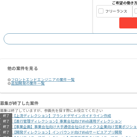
ご希望の働き
フリーランス
他の案件を見る
フロントエンドエンジニアの案件一覧
追加開発の案件一覧
募集が終了した案件
募集は終了していますが、参画先を探す際にお役立てください
【上流ディレクション】ブランドデザインガイドライン作成
終了
【進行管理ディレクション】事業会社向けWeb運用ディレクション
終了
【事業企画】事業会社向け大手通信会社ロボティクス企業向け営業ポジショ
終了
【開発ディレクション】インバウンド向けWebサービスアプリ開発
終了