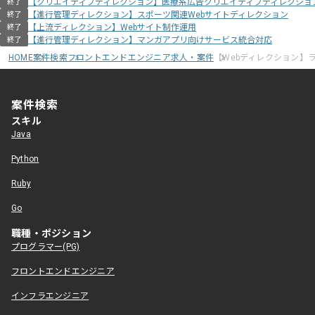
【クリエイティブディレクション】医療系広告クリエイティブディレクショ
終了
【進行管理ディレクション】スポーツ関連Webサイトディレクション
終了
【上流ディレクション】Webサイト制作運用
終了
【進行管理ディレクション】マンガアプリ向けサービス統合対応
終了
HOME
案件検索
フロントエンドエンジニア求人・案件
【Webディレクション】
案件検索
スキル
Java
Python
Ruby
Go
職種・ポジション
プログラマー(PG)
フロントエンドエンジニア
インフラエンジニア