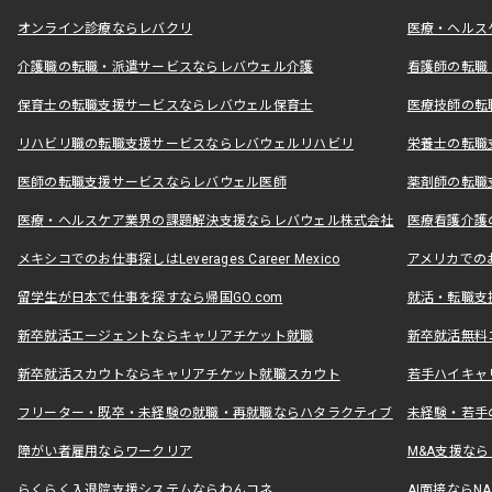
オンライン診療ならレバクリ
医療・ヘルス
介護職の転職・派遣サービスならレバウェル介護
看護師の転職
保育士の転職支援サービスならレバウェル保育士
医療技師の転
リハビリ職の転職支援サービスならレバウェルリハビリ
栄養士の転職
医師の転職支援サービスならレバウェル医師
薬剤師の転職
医療・ヘルスケア業界の課題解決支援ならレバウェル株式会社
医療看護介護の
メキシコでのお仕事探しはLeverages Career Mexico
アメリカでのお仕事
留学生が日本で仕事を探すなら帰国GO.com
就活・転職支
新卒就活エージェントならキャリアチケット就職
新卒就活無料
新卒就活スカウトならキャリアチケット就職スカウト
若手ハイキャ
フリーター・既卒・未経験の就職・再就職ならハタラクティブ
未経験・若手
障がい者雇用ならワークリア
M&A支援な
らくらく入退院支援システムならわんコネ
AI面接ならNAL