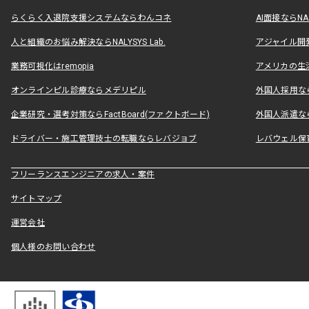
らくらく入退院支援システムならわんコネ
AI面接ならNAL
人と組織のお悩み解決ならNALYSYS Lab.
アジャイル開発なら
業務可視化はremopia
アメリカの生活
オンラインピル診療ならメデリピル
外国人採用ならLe
企業研究・選考対策ならFactBoard(ファクトボード)
外国人派遣なら
ドライバー・施工管理技士の転職ならレバジョブ
レバウェル保
フリーランスエンジニアの求人・案件
サイトマップ
運営会社
個人様のお問い合わせ