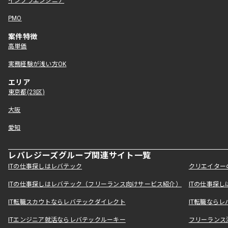
インフラエンジニア
PMO
案件特徴
高単価
実務経験が浅い方OK
エリア
東京都(23区)
大阪
愛知
レバレジーズグループ関連サイト一覧
ITの仕事探しはレバテック
クリエイター
ITの仕事探しはレバテック（フリーランス向けサービス紹介）
ITの仕事探
IT転職スカウトならレバテックダイレクト
IT転職なら
ITエンジニア就活ならレバテックルーキー
フリーランス