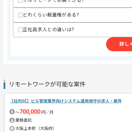
フルリモートで参画できる?
どれくらい裁量権がある?
精算条件
有
精算・お支払い
精算基準時間
140時間〜180時間
正社員求人との違いは?
支払いサイト
15日
詳し
商談回数
2回
その他募集要項
募集人数
5人
作業開始日
2024/09/01
リモートワークが可能な案件
【社内SE】ビル管理業界向けシステム運用保守の求人・案件
中小企業向けのインターネットサービス
エージェントからのコ
700,000
やオフィスソリューション事業、ファイ
〜
円／月
メント
などを展開する東証プライム上場企業の
業務委託
大阪上本町（大阪府）