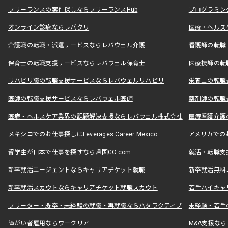
フリーランスの案件探しならフリーランスHub
プログラミン
オンライン診療ならレバクリ
医療・ヘルス
介護職の転職・派遣サービスならレバウェル介護
看護師の転職
保育士の転職支援サービスならレバウェル保育士
医療技師の転
リハビリ職の転職支援サービスならレバウェルリハビリ
栄養士の転職
医師の転職支援サービスならレバウェル医師
薬剤師の転職
医療・ヘルスケア業界の課題解決支援ならレバウェル株式会社
医療看護介護の
メキシコでのお仕事探しはLeverages Career Mexico
アメリカでのお仕事
留学生が日本で仕事を探すなら帰国GO.com
就活・転職支
新卒就活エージェントならキャリアチケット就職
新卒就活無料
新卒就活スカウトならキャリアチケット就職スカウト
若手ハイキャ
フリーター・既卒・未経験の就職・再就職ならハタラクティブ
未経験・若手
障がい者雇用ならワークリア
M&A支援な