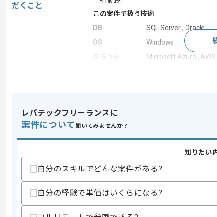
-IT統制
だくこと
この案件で扱う技術
DB
SQL Server , Oracle
OS
Windows
クラウド
Microsoft Azure , AWS
この案件のポイント
特徴
急募 , 自社サービスあ
レバテックフリーランスに
案件について
求めるスキル
聞いてみませんか？
スキル
・システム開発の経験
・データベースに関する知見
知りたい
歓迎スキル
自分のスキルでどんな案件がある?
・FileMakerの開発経験
自分の経験で単価はいくらになる?
スキルに不安がある方へ
上記に似た経験やスキルをお持ちであれば申