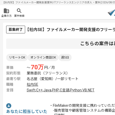
【社内SE】ファイルメーカー開発支援案件| ITフリーランスエンジニアの求人・案件(2026/08/0
企業の方
案件検索
【社内SE】ファイルメーカー開発支援のフリー
募集終了
こちらの案件は
リモートOK
オンライン商談OK
週5日
70
万
単価
〜
円／月
契約形態
業務委託（フリーランス）
最寄り駅
名古屋（愛知県）/一部リモート
職種
社内SE
言語
Swift
,
C++
,
Java
,
PHP
,
C言語
,
Python
,
VB.NET
・FileMakerの開発支援に携わっていた
-販売管理や顧客管理システムの構築企
あなたに担当していた