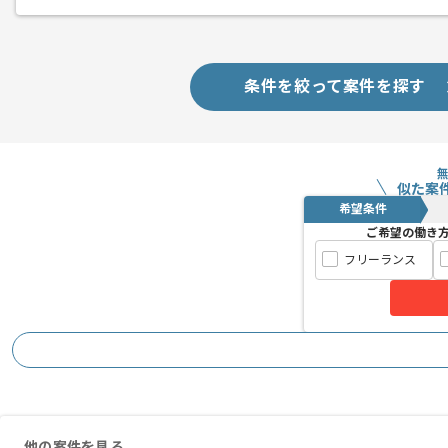
今回はFileMakerの改修案件に携わっ
これまでのご経験を活かしたい方におす
条件を絞って案件を探す
似た案
希望条件
ご希望の働き
フリーランス
他の案件を見る