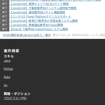
【JavaScript】携帯キャリア向けECサイト開発
終了
【JavaScript】不動産業界向けシステム運用保守開発
終了
【JavaScript】通信業界向けサイト機能開発
終了
【コンサル】Power Platformテクニカルサポート
終了
【JavaScript】教育ICT業界向け学習支援システム開発
終了
【JavaScript】障害福祉業界向けSaaS開発
終了
【React】IT業界向けSalesPortalシステム開発
終了
HOME
案件検索
JavaScript求人・案件
【PHP/Vue.js】保険Web申込システム
案件検索
スキル
Java
Python
Ruby
Go
職種・ポジション
プログラマー(PG)