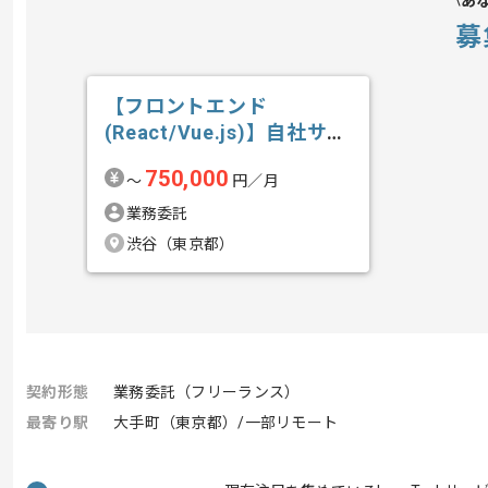
あ
募
【フロントエンド
(React/Vue.js)】自社サー
ビス開...の求人・案件
750,000
〜
円／月
業務委託
渋谷（東京都）
契約形態
業務委託（フリーランス）
最寄り駅
大手町（東京都）/一部リモート