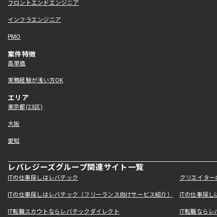
フロントエンドエンジニア
インフラエンジニア
PMO
案件特徴
高単価
実務経験が浅い方OK
エリア
東京都(23区)
大阪
愛知
レバレジーズグループ関連サイト一覧
ITの仕事探しはレバテック
クリエイター
ITの仕事探しはレバテック（フリーランス向けサービス紹介）
ITの仕事探
IT転職スカウトならレバテックダイレクト
IT転職なら