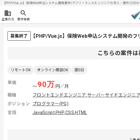
【PHP/Vue.js】保険Web申込システム開発案件| ITフリーランスエンジニアの求人・案件(2026/0
企業の方
案件検索
【PHP/Vue.js】保険Web申込システム開発
募集終了
こちらの案件は
リモートOK
オンライン商談OK
週5日
単価
90
万
〜
円／月
職種
フロントエンドエンジニア
,
サーバーサイドエンジニ
ポジション
プログラマー(PG)
言語
JavaScript
,
PHP
,
CSS
,
HTML