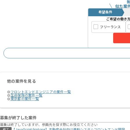
「開発からグロースまで携わりたい」
似た案
「経営的な視点を持ち、企画等にも積極
希望条件
という方におすすめめでございます。
ご希望の働き
フリーランス
一部リモート作業を導入しております。
他の案件を見る
フロントエンドエンジニアの案件一覧
生命保険の案件一覧
東京都の案件一覧
募集が終了した案件
募集は終了していますが、参画先を探す際にお役立てください
【JavaScript/kintone】不動産会社向け基幹システムフロントエンド開発
終了