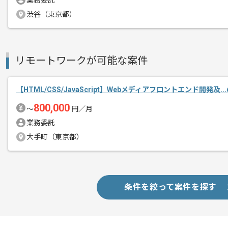
業務委託
精算・お支払い
精算基準時間
140時間〜180時間
渋谷（東京都）
支払いサイト
15日
リモートワークが可能な案件
商談回数
1回
その他募集要項
募集人数
1人
【HTML/CSS/JavaScript】Webメディアフロントエンド開発及.
作業開始日
2023/10/01
800,000
〜
円／月
業務委託
大手町（東京都）
近年注目を集めているInsurTech(保
エージェントからのコ
保険会社大手との取引も豊富な、今急成
メント
代表を含め、コミュニケーションの取り
条件を絞って案件を探す
フラットな環境で作業をしたい方におす