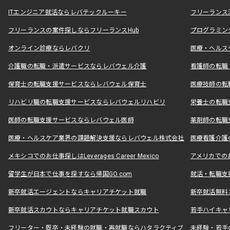
ITエンジニア就活ならレバテックルーキー
フリーランス
フリーランスの案件探しならフリーランスHub
プログラミン
オンライン診療ならレバクリ
医療・ヘルス
介護職の転職・派遣サービスならレバウェル介護
看護師の転職
保育士の転職支援サービスならレバウェル保育士
医療技師の転
リハビリ職の転職支援サービスならレバウェルリハビリ
栄養士の転職
医師の転職支援サービスならレバウェル医師
薬剤師の転職
医療・ヘルスケア業界の課題解決支援ならレバウェル株式会社
医療看護介護の
メキシコでのお仕事探しはLeverages Career Mexico
アメリカでのお仕事
留学生が日本で仕事を探すなら帰国GO.com
就活・転職支
新卒就活エージェントならキャリアチケット就職
新卒就活無料
新卒就活スカウトならキャリアチケット就職スカウト
若手ハイキャ
フリーター・既卒・未経験の就職・再就職ならハタラクティブ
未経験・若手