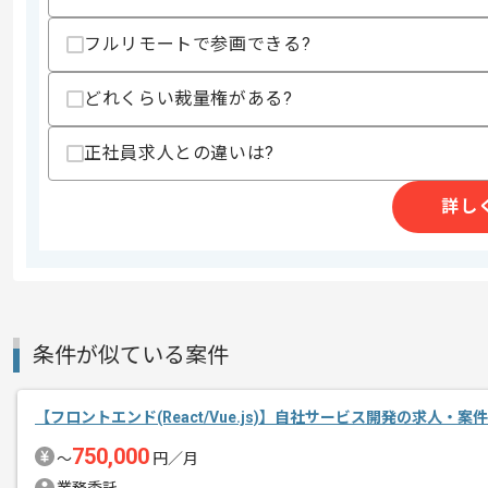
求めるスキル
スキル
フルリモートで参画できる?
・PLの経験3年以上（サブチームのリー
・スクラム開発経験3年以上
・5～10名以上のチームマネジメント経
どれくらい裁量権がある?
・PHPを用いた開発経験3年以上
・Laravelを用いた開発経験1年以上
・Javascriptを用いたフロントエンド
正社員求人との違いは?
・HTML5およびCSSを用いた開発経験3
・SQLを用いた開発経験3年以上
詳し
歓迎スキル
・Vue.jsを用いた開発経験
・AWS CodeCommit、CloudWatch、C
・Backlog、Redmineの利用経験
・スクラムマスターの経験
条件が似ている案件
スキルに不安がある方へ
上記に似た経験やスキルをお持ちであれば申
【フロントエンド(React/Vue.js)】自社サービス開発の求人・案件
750,000
〜
円／月
精算条件
有