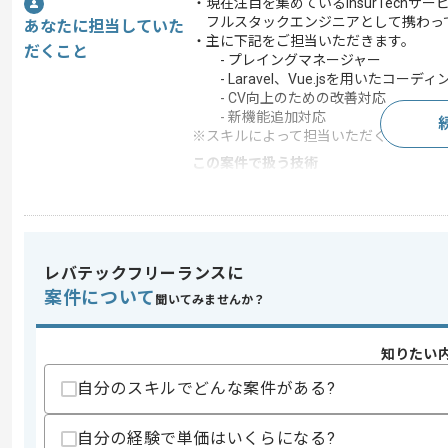
・現在注目を集めているInsurTech
フルスタックエンジニアとして携わっ
あなたに担当していた
・主に下記をご担当いただきます。
だくこと
- プレイングマネージャー
- Laravel、Vue.jsを用いたコーディ
- CV向上のための改善対応
- 新機能追加対応
※スキルによって担当いただくフェーズ
この案件で扱う技術
DB
MySQL
フレームワーク
Laravel , Vue.js
開発ツール
GitHub , Docker
レバテックフリーランスに
この案件のポイント
案件について
聞いてみませんか？
業界
生命保険
業務内容
システム開発
知りたい
20代活躍中 , 30代活躍
特徴
自分のスキルでどんな案件がある?
スあり , 服装自由
自分の経験で単価はいくらになる?