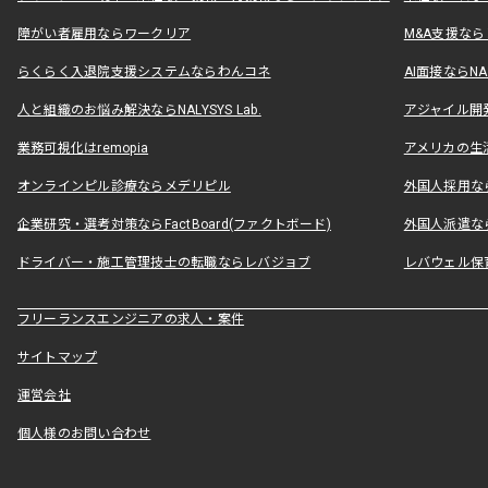
障がい者雇用ならワークリア
M&A支援な
らくらく入退院支援システムならわんコネ
AI面接ならNAL
人と組織のお悩み解決ならNALYSYS Lab.
アジャイル開発なら
業務可視化はremopia
アメリカの生活
オンラインピル診療ならメデリピル
外国人採用ならLe
企業研究・選考対策ならFactBoard(ファクトボード)
外国人派遣なら
ドライバー・施工管理技士の転職ならレバジョブ
レバウェル保
フリーランスエンジニアの求人・案件
サイトマップ
運営会社
個人様のお問い合わせ