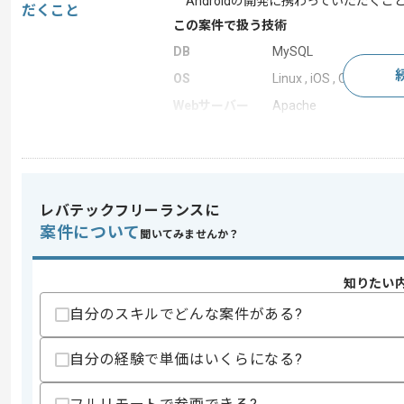
Androidの開発に携わっていただくこ
だくこと
この案件で扱う技術
DB
MySQL
OS
Linux , iOS , CentOS
Webサーバー
Apache
開発ツール
Git
求めるスキル
レバテックフリーランスに
スキル
・Swiftでの開発経験
案件について
聞いてみませんか？
・iOSアプリの開発実務経験2年以上
・StoryBoardでのUI及び遷移実装経験
知りたい
歓迎スキル
自分のスキルでどんな案件がある?
・JavaScriptもしくはTypeScriptでの
クライアントサイドの開発経験
・Androidアプリの開発経験
自分の経験で単価はいくらになる?
・PHPの使用経験
スキルに不安がある方へ