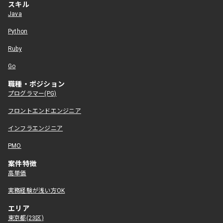
スキル
Java
Python
Ruby
Go
職種・ポジション
プログラマー(PG)
フロントエンドエンジニア
インフラエンジニア
PMO
案件特徴
高単価
実務経験が浅い方OK
エリア
東京都(23区)