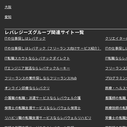
大阪
愛知
レバレジーズグループ関連サイト一覧
ITの仕事探しはレバテック
クリエイター
ITの仕事探しはレバテック（フリーランス向けサービス紹介）
ITの仕事探
IT転職スカウトならレバテックダイレクト
IT転職なら
ITエンジニア就活ならレバテックルーキー
フリーランス
フリーランスの案件探しならフリーランスHub
プログラミン
オンライン診療ならレバクリ
医療・ヘルス
介護職の転職・派遣サービスならレバウェル介護
看護師の転職
保育士の転職支援サービスならレバウェル保育士
医療技師の転
リハビリ職の転職支援サービスならレバウェルリハビリ
栄養士の転職