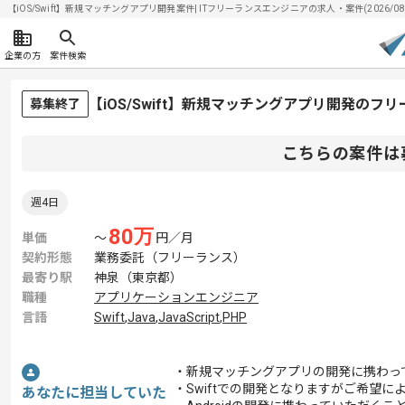
【iOS/Swift】新規マッチングアプリ開発案件| ITフリーランスエンジニアの求人・案件(2026/08
企業の方
案件検索
【iOS/Swift】新規マッチングアプリ開発のフ
募集終了
こちらの案件は
週4日
80
万
単価
〜
円／月
契約形態
業務委託（フリーランス）
最寄り駅
神泉（東京都）
職種
アプリケーションエンジニア
言語
Swift
,
Java
,
JavaScript
,
PHP
・新規マッチングアプリの開発に携わっ
・Swiftでの開発となりますがご希望に
あなたに担当していた