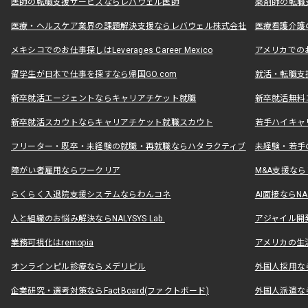
医師の転職支援サービスならレバウェル医師
薬剤師の転職
医療・ヘルスケア業界の課題解決支援ならレバウェル株式会社
医療看護介護の
メキシコでのお仕事探しはLeverages Career Mexico
アメリカでのお仕事
留学生が日本で仕事を探すなら帰国GO.com
就活・転職支
新卒就活エージェントならキャリアチケット就職
新卒就活無料
新卒就活スカウトならキャリアチケット就職スカウト
若手ハイキャ
フリーター・既卒・未経験の就職・再就職ならハタラクティブ
未経験・若手
障がい者雇用ならワークリア
M&A支援な
らくらく入退院支援システムならわんコネ
AI面接ならNAL
人と組織のお悩み解決ならNALYSYS Lab.
アジャイル開発なら
業務可視化はremopia
アメリカの生活
オンラインピル診療ならメデリピル
外国人採用ならLe
企業研究・選考対策ならFactBoard(ファクトボード)
外国人派遣なら