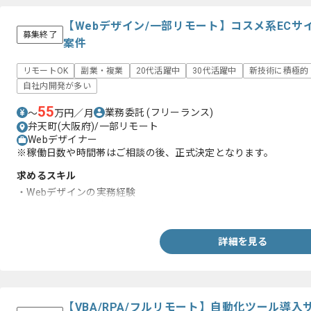
【Webデザイン/一部リモート】コスメ系EC
募集終了
案件
リモートOK
副業・複業
20代活躍中
30代活躍中
新技術に積極的
自社内開発が多い
55
業務委託
(フリーランス)
〜
万円／月
弁天町(大阪府)/一部リモート
Webデザイナー
※稼働日数や時間帯はご相談の後、正式決定となります。
求めるスキル
・Webデザインの実務経験
・バナー制作の経験
詳細を見る
【VBA/RPA/フルリモート】自動化ツール導