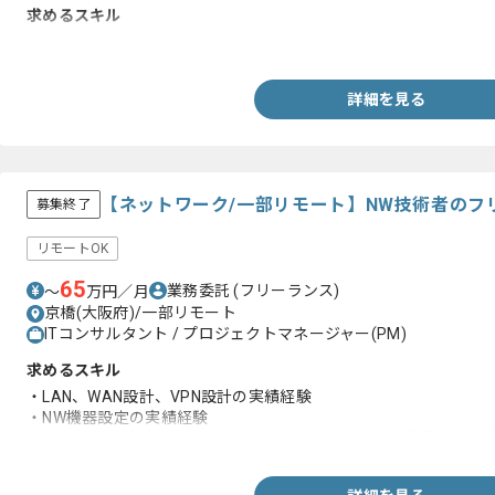
求めるスキル
・システム企画に関する知見
詳細を見る
【ネットワーク/一部リモート】NW技術者のフ
募集終了
リモートOK
65
業務委託
(フリーランス)
〜
万円／月
京橋(大阪府)/一部リモート
ITコンサルタント / プロジェクトマネージャー(PM)
求めるスキル
・LAN、WAN設計、VPN設計の実績経験
・NW機器設定の実績経験
・CCNA(CCNP)、ネットワークスペシャリストなどの業界認定資