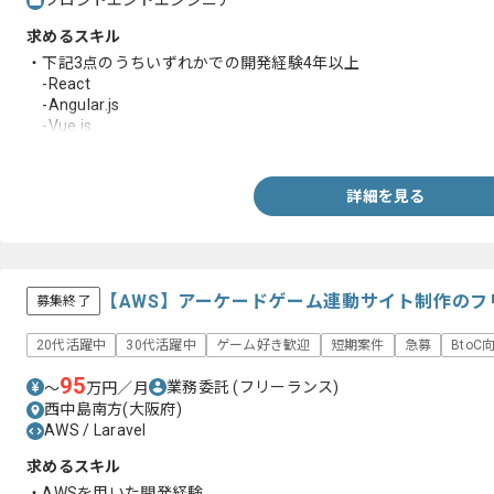
フロントエンドエンジニア
求めるスキル
・下記3点のうちいずれかでの開発経験4年以上
-React
-Angular.js
-Vue.js
・TypeScriptを用いた開発経験
・1つのプロジェクトで基本設計からテストまで一気通貫した経験
・アジャイルでの開発経験
詳細を見る
【AWS】アーケードゲーム連動サイト制作のフ
募集終了
20代活躍中
30代活躍中
ゲーム好き歓迎
短期案件
急募
BtoC
95
業務委託
(フリーランス)
〜
万円／月
西中島南方(大阪府)
AWS / Laravel
求めるスキル
・AWSを用いた開発経験