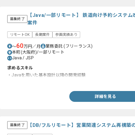
【Java/一部リモート】 鉄道向け予約システ
募集終了
案件
リモートOK
長期案件
参画実績あり
60
業務委託
(フリーランス)
〜
万円／月
本町(大阪府)/一部リモート
Java / JSP
求めるスキル
・Javaを用いた基本設計以降の開発経験
・JSPの経験
詳細を見る
【DB/フルリモート】営業関連システム再構築
募集終了