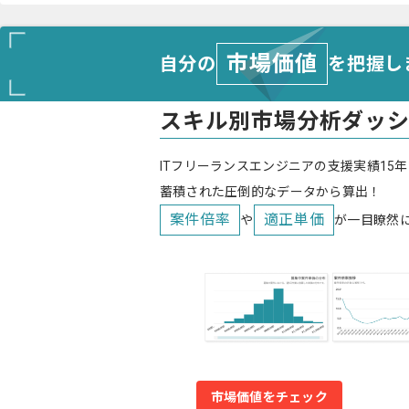
市場価値
自分の
を把握し
スキル別市場分析ダッ
ITフリーランスエンジニアの支援実績15年
蓄積された圧倒的なデータから算出！
案件倍率
適正単価
や
が一目瞭然
市場価値をチェック