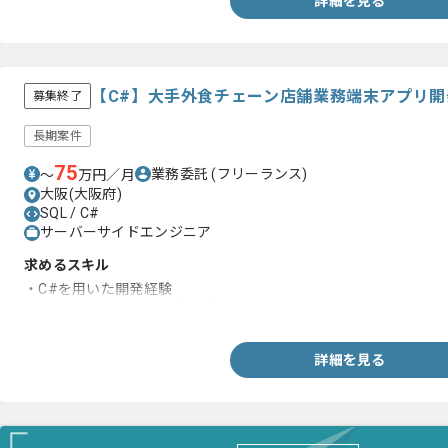
詳細を見る
【C#】大手外食チェーン店舗業務端末アプリ
募集終了
長期案件
75
業務委託
(フリーランス)
〜
万円／月
大阪(大阪府)
SQL / C#
サーバーサイドエンジニア
求めるスキル
・C#を用いた開発経験
・Windowsデスクトップアプリ(WPF/UWP/WinUI/MAUIのい
詳細を見る