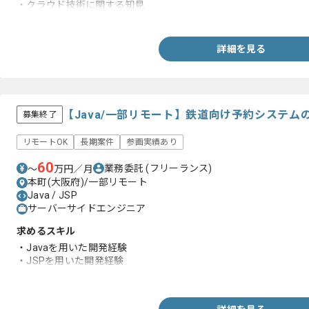
・クラウド技術に関する知見
・アジャイル開発知見
詳細を見る
【Java/一部リモート】鉄道向け予約システ
募集終了
リモートOK
長期案件
参画実績あり
60
業務委託
(フリーランス)
〜
万円／月
本町(大阪府)/一部リモート
Java / JSP
サーバーサイドエンジニア
求めるスキル
・Javaを用いた開発経験
・JSPを用いた開発経験
・基本設計工程の経験