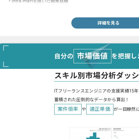
・intra-martを用いた開発経験
・JavaScriptを用いた開発経験
詳細を見る
市場価値
自分の
を把握し
スキル別市場分析ダッ
ITフリーランスエンジニアの支援実績15年
蓄積された圧倒的なデータから算出！
案件倍率
適正単価
や
が一目瞭然