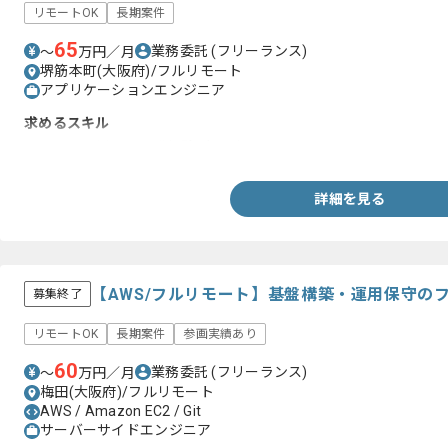
リモートOK
長期案件
65
業務委託
(フリーランス)
〜
万円／月
堺筋本町(大阪府)/フルリモート
アプリケーションエンジニア
求めるスキル
・Flutterを用いた開発経験3年以上
詳細を見る
【AWS/フルリモート】基盤構築・運用保守の
募集終了
リモートOK
長期案件
参画実績あり
60
業務委託
(フリーランス)
〜
万円／月
梅田(大阪府)/フルリモート
AWS / Amazon EC2 / Git
サーバーサイドエンジニア