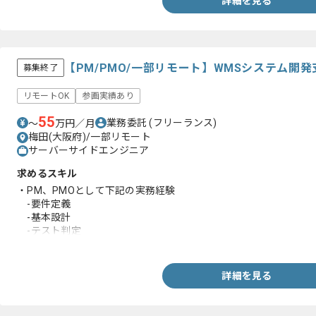
詳細を見る
【PM/PMO/一部リモート】WMSシステム開
募集終了
リモートOK
参画実績あり
55
業務委託
(フリーランス)
〜
万円／月
梅田(大阪府)/一部リモート
サーバーサイドエンジニア
求めるスキル
・PM、PMOとして下記の実務経験
-要件定義
-基本設計
-テスト判定
-顧客コンタクト
-ベンダーコントロール
詳細を見る