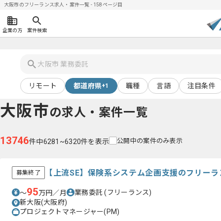
大阪市のフリーランス求人・案件一覧 - 158ページ目
企業の方
案件検索
リモート
都道府県
職種
言語
注目条件
+1
大阪市
の求人・案件一覧
13746
公開中の案件のみ表示
件中6281~6320件を表示
【上流SE】保険系システム企画支援のフリーラ
募集終了
95
業務委託
(フリーランス)
〜
万円／月
新大阪(大阪府)
プロジェクトマネージャー(PM)