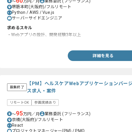
60
業務委託
(フリーランス)
〜
万円／月
堺筋本町(大阪府)/フルリモート
Python / AWS / Vue.js
サーバーサイドエンジニア
求めるスキル
・Webアプリの設計、開発経験3年以上
・Pythonを用いた開発経験3年以上
詳細を見る
【PM】ヘルスケアWebアプリケーションバー
募集終了
ス求人・案件
リモートOK
参画実績あり
95
業務委託
(フリーランス)
〜
万円／月
京橋(大阪府)/フルリモート
React
プロジェクトマネージャー(PM) / PMO