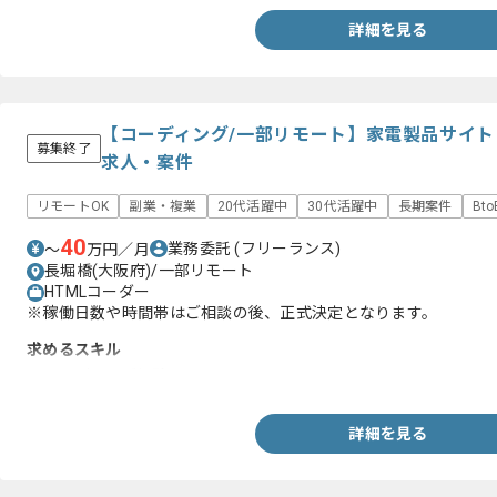
詳細を見る
【コーディング/一部リモート】家電製品サイ
募集終了
求人・案件
リモートOK
副業・複業
20代活躍中
30代活躍中
長期案件
Bt
40
業務委託
(フリーランス)
〜
万円／月
長堀橋(大阪府)/一部リモート
HTMLコーダー
※稼働日数や時間帯はご相談の後、正式決定となります。
求めるスキル
・コーディング経験
詳細を見る