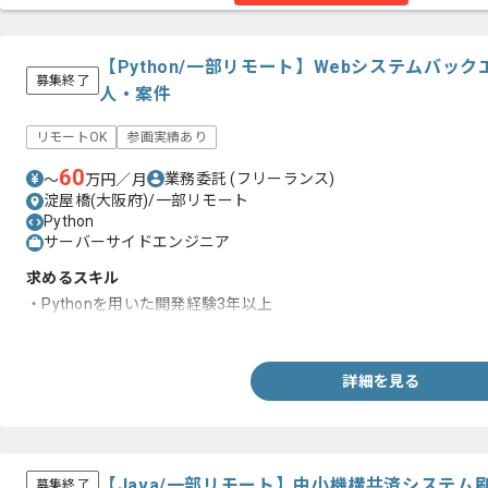
【Python/一部リモート】Webシステムバッ
募集終了
人・案件
リモートOK
参画実績あり
60
業務委託
(フリーランス)
〜
万円／月
淀屋橋(大阪府)/一部リモート
Python
サーバーサイドエンジニア
求めるスキル
・Pythonを用いた開発経験3年以上
・FastAPI(フレームワーク)を用いた開発経験
詳細を見る
【Java/一部リモート】中小機構共済システ
募集終了