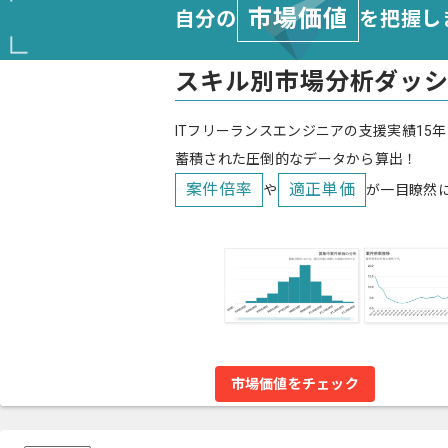
市場価値
自分の
を把握し
スキル別市場分析ダッ
ITフリーランスエンジニアの支援実績15年
蓄積された圧倒的なデータから算出！
案件倍率
適正単価
や
が一目瞭然
市場価値をチェック