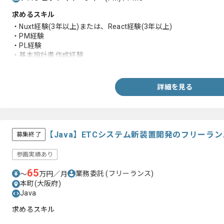
求めるスキル
・Nuxt経験(3年以上)または、React経験(3年以上)
・PM経験
・PL経験
・基本設計書作成経験
・詳細設計書作成経験
詳細を見る
【Java】ETCシステム新装置開発のフリーラ
募集終了
参画実績あり
65
業務委託
(フリーランス)
〜
万円／月
本町(大阪府)
Java
求めるスキル
・Javaを用いた詳細設計以降の経験5年以上