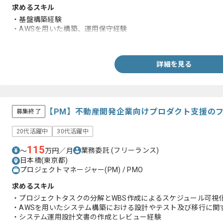
求めるスキル
・基盤構築経験
・AWSを用いた構築、運用保守経験
‐特にAWS、Amazon EC2、Amazon RDS、Terraform（Terra
詳細を見る
【PM】不動産開発企業向けプロダクト支援の
募集終了
20代活躍中
30代活躍中
115
業務委託
(フリーランス)
〜
万円／月
日本橋(東京都)
プロジェクトマネージャー(PM) / PMO
求めるスキル
・プロジェクトタスクの分解とWBS作成によるスケジュール可視
・AWSを用いたシステム構築における設計やテスト及び移行に関
・システム運用設計文書の作成とレビュー経験