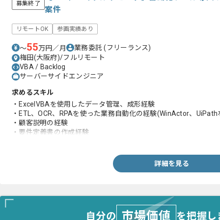
募集終了
案件
リモートOK
参画実績あり
55
業務委託
(フリーランス)
〜
万円／月
梅田(大阪府)/フルリモート
VBA / Backlog
サーバーサイドエンジニア
求めるスキル
・ExcelVBAを使用したデータ管理、成形経験
・ETL、OCR、RPAを使った業務自動化の経験(WinActor、UiPath
・顧客説明の経験
・要件定義書の作成経験
(手作業で行っているExcelデータの集計やシステムへのデータ
使って自動化、効率化するための要件ヒアリング及びドキュメント
詳細を見る
市場価値
自分の
を把握し