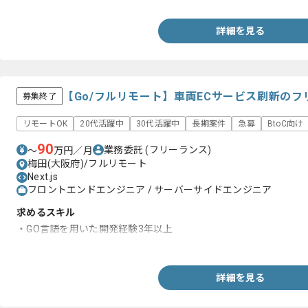
詳細を見る
【Go/フルリモート】車両ECサービス刷新の
募集終了
リモートOK
20代活躍中
30代活躍中
長期案件
急募
BtoC向け
90
業務委託
(フリーランス)
〜
万円／月
梅田(大阪府)/フルリモート
Next.js
フロントエンドエンジニア / サーバーサイドエンジニア
求めるスキル
・GO言語を用いた開発経験3年以上
・ ユニットテストの実装経験
詳細を見る