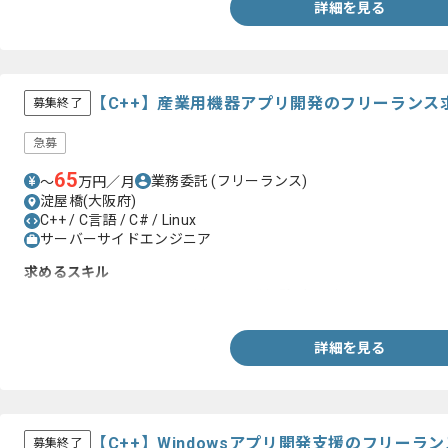
詳細を見る
【C++】産業用機器アプリ開発のフリーランス
募集終了
急募
65
業務委託
(フリーランス)
〜
万円／月
淀屋橋(大阪府)
C++ / C言語 / C# / Linux
サーバーサイドエンジニア
求めるスキル
・C++またはC言語、C#を用いた開発経験3年以上
詳細を見る
【C++】Windowsアプリ開発支援のフリーラ
募集終了