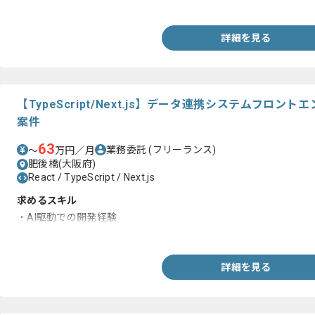
・AWSを用いたインフラ構成の設計、構築
詳細を見る
【TypeScript/Next.js】データ連携システムフロ
案件
63
業務委託
(フリーランス)
〜
万円／月
肥後橋(大阪府)
React / TypeScript / Next.js
求めるスキル
・AI駆動での開発経験
・TypeScriptもしくはNext.jsでの開発経験
詳細を見る