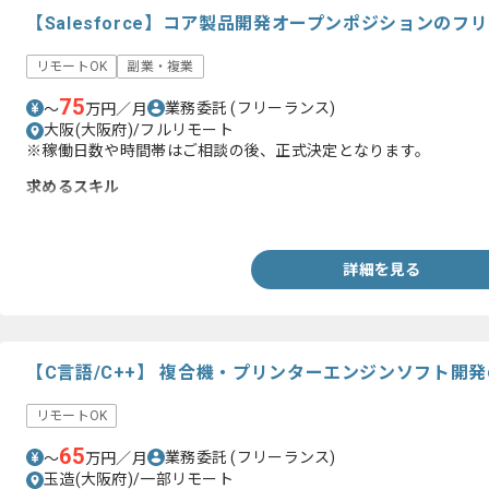
【Salesforce】コア製品開発オープンポジションの
リモートOK
副業・複業
75
業務委託
(フリーランス)
〜
万円／月
大阪(大阪府)/フルリモート
※稼働日数や時間帯はご相談の後、正式決定となります。
求めるスキル
・Salesforceの開発経験（コア製品）
詳細を見る
【C言語/C++】 複合機・プリンターエンジンソフト開
リモートOK
65
業務委託
(フリーランス)
〜
万円／月
玉造(大阪府)/一部リモート