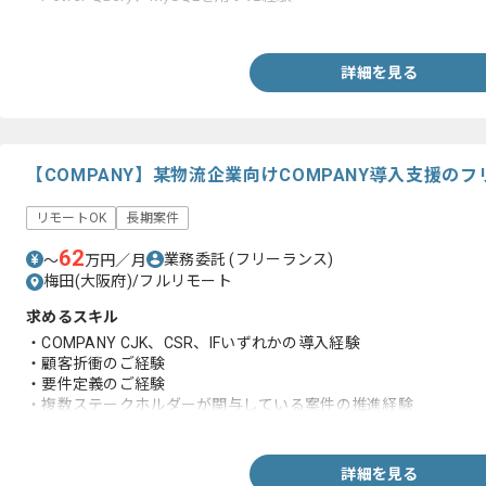
・データ分析に関する知見
詳細を見る
【COMPANY】某物流企業向けCOMPANY導入支援の
リモートOK
長期案件
62
業務委託
(フリーランス)
〜
万円／月
梅田(大阪府)/フルリモート
求めるスキル
・COMPANY CJK、CSR、IFいずれかの導入経験
・顧客折衝のご経験
・要件定義のご経験
・複数ステークホルダーが関与している案件の推進経験
・データ移行や設定作業の実務経験
詳細を見る