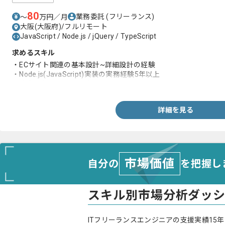
80
業務委託
(フリーランス)
〜
万円／月
大阪(大阪府)/フルリモート
JavaScript / Node.js / jQuery / TypeScript
求めるスキル
・ECサイト関連の基本設計~詳細設計の経験
・Node.js(JavaScript)実装の実務経験5年以上
・障害調査、修正の経験
詳細を見る
市場価値
自分の
を把握し
スキル別市場分析ダッ
ITフリーランスエンジニアの支援実績15年