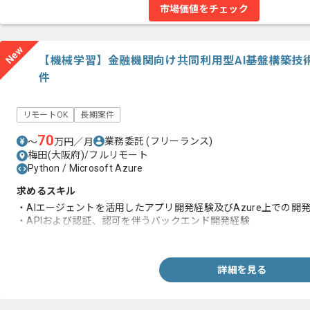
市場価値をチェック
New
【機械学習】金融機関向け共同利用型AI基盤構築技
件
リモートOK
長期案件
70
業務委託
(フリーランス)
〜
万円／月
梅田(大阪府)/フルリモート
Python / Microsoft Azure
求めるスキル
・AIエージェントを活用したアプリ開発経験及びAzure上での開
・APIおよび認証、認可を伴うバックエンド開発経験
・LLMの入出力制御に関する知見
詳細を見る