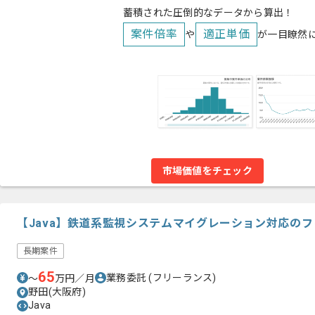
蓄積された圧倒的なデータから算出！
案件倍率
適正単価
や
が一目瞭然
市場価値をチェック
【Java】鉄道系監視システムマイグレーション対応の
長期案件
65
業務委託
(フリーランス)
〜
万円／月
野田(大阪府)
Java