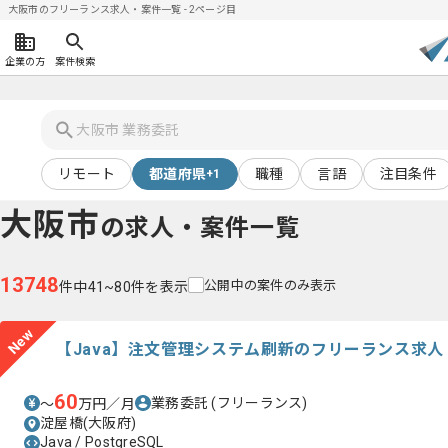
大阪市のフリーランス求人・案件一覧 - 2ページ目
企業の方
案件検索
リモート
都道府県
職種
言語
注目条件
+1
大阪市
の求人・案件一覧
13748
公開中の案件のみ表示
件中41~80件を表示
New
【Java】注文管理システム刷新のフリーランス求人
60
業務委託
(フリーランス)
〜
万円／月
淀屋橋(大阪府)
Java / PostgreSQL