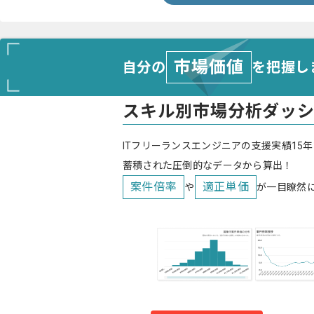
市場価値
自分の
を把握し
スキル別市場分析ダッ
ITフリーランスエンジニアの支援実績15年
蓄積された圧倒的なデータから算出！
案件倍率
適正単価
や
が一目瞭然