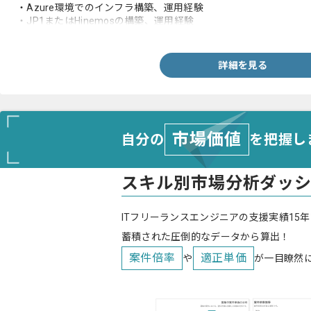
・Azure環境でのインフラ構築、運用経験
・JP1またはHinemosの構築、運用経験
・SVF、Informaticaの導入、運用経験
・大規模プロジェクトでのリーダーまたはマネジメント経験
・環境利用計画の策定経験
詳細を見る
・マルチベンダー管理経験
・事業会社との折衝経験
・調整、折衝業務経験
市場価値
自分の
を把握し
スキル別市場分析ダッ
ITフリーランスエンジニアの支援実績15年
蓄積された圧倒的なデータから算出！
案件倍率
適正単価
や
が一目瞭然