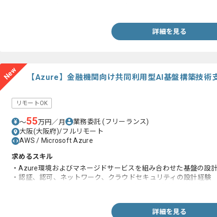
・システム全体のセキュリティの設計経験
詳細を見る
New
【Azure】金融機関向け共同利用型AI基盤構築技
リモートOK
55
業務委託
(フリーランス)
〜
万円／月
大阪(大阪府)/フルリモート
AWS / Microsoft Azure
求めるスキル
・Azure環境およびマネージドサービスを組み合わせた基盤の設
・認証、認可、ネットワーク、クラウドセキュリティの設計経験
・Azure Monitor等のツールを用いた監視基盤の構築、障害検
詳細を見る