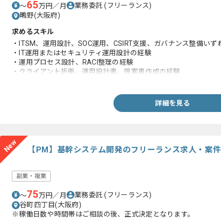
65
業務委託
(フリーランス)
〜
万円／月
鴫野(大阪府)
求めるスキル
・ITSM、運用設計、SOC運用、CSIRT支援、ガバナンス整備い
・IT運用またはセキュリティ運用設計の経験
・運用プロセス設計、RACI整理の経験
・クライアント折衝、運用設計書、提案書作成の経験
・PC、サーバー、NW、クラウド、ID管理、ログ管理など複数領
詳細を見る
New
【PM】基幹システム開発のフリーランス求人・案
副業・複業
75
業務委託
(フリーランス)
〜
万円／月
谷町四丁目(大阪府)
※稼働日数や時間帯はご相談の後、正式決定となります。