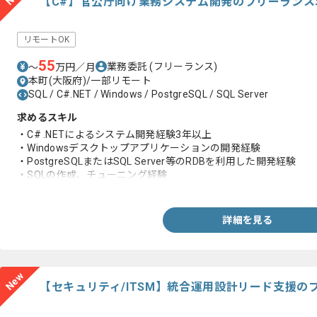
【C#】官公庁向け業務システム開発のフリーランス
リモートOK
55
業務委託
(フリーランス)
〜
万円／月
本町(大阪府)/一部リモート
SQL / C#.NET / Windows / PostgreSQL / SQL Server
求めるスキル
・C# .NETによるシステム開発経験3年以上
・Windowsデスクトップアプリケーションの開発経験
・PostgreSQLまたはSQL Server等のRDBを利用した開発経験
・SQLの作成、チューニング経験
・実装から単体テスト工程を一人称で推進した経験
詳細を見る
New
【セキュリティ/ITSM】統合運用設計リード支援の