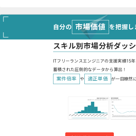
市場価値
自分の
を把握し
スキル別市場分析ダッ
ITフリーランスエンジニアの支援実績15年
蓄積された圧倒的なデータから算出！
案件倍率
適正単価
や
が一目瞭然