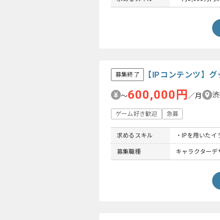
【IPコンテンツ】
募集終了
600,000円
渋
〜
／月
ゲーム好き歓迎
急募
求めるスキル
・IPを用いた
募集職種
キャラクターデザ