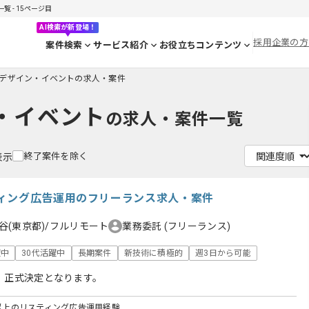
 - 15ページ目
AI検索が新登場！
採用企業の方
案件検索
サービス紹介
お役立ちコンテンツ
デザイン・イベントの求人・案件
・イベント
の求人・案件一覧
終了案件を除く
表示
ィング広告運用のフリーランス求人・案件
谷(東京都)/フルリモート
業務委託
(フリーランス)
躍中
30代活躍中
長期案件
新技術に積極的
週3日から可能
、正式決定となります。
円以上のリスティング広告運用経験