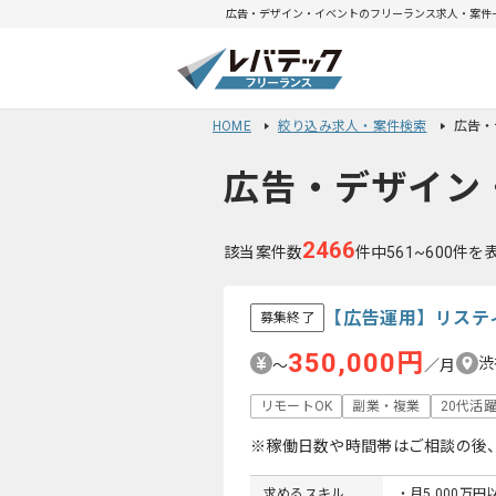
広告・デザイン・イベントのフリーランス求人・案件一覧
HOME
絞り込み求人・案件検索
広告・
広告・デザイン
2466
該当案件数
件中561~600件を
【広告運用】リステ
募集終了
350,000円
渋
〜
／月
リモートOK
副業・複業
20代活
※稼働日数や時間帯はご相談の後
求めるスキル
・月5,000万