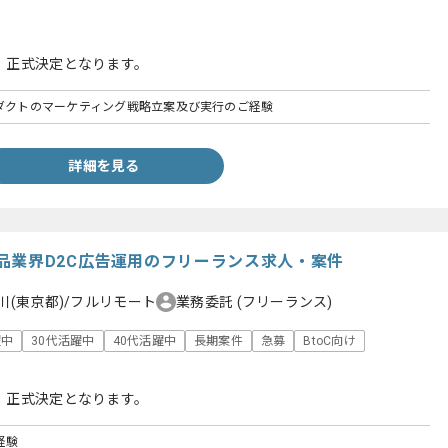
、正式決定となります。
ロダクトのマーケティング戦略立案及び実行のご経験
詳細を見る
品業界D2C広告運用のフリーランス求人・案件
川(東京都)/フルリモート
業務委託
(フリーランス)
躍中
30代活躍中
40代活躍中
長期案件
急募
BtoC向け
、正式決定となります。
経験