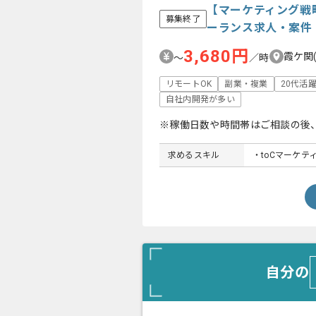
【マーケティング戦
募集終了
ーランス求人・案件
3,680円
霞ケ関
〜
／時
リモートOK
副業・複業
20代活
自社内開発が多い
※稼働日数や時間帯はご相談の後
求めるスキル
・toCマーケ
自分の