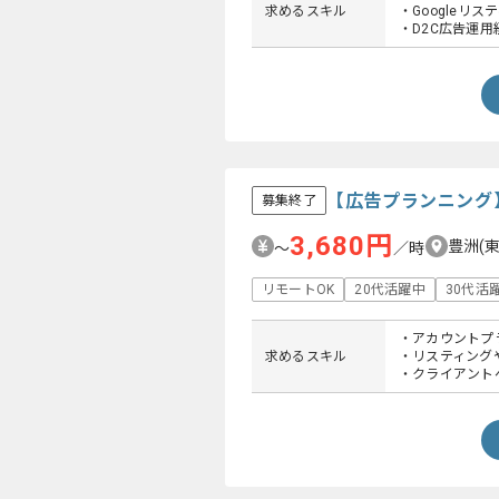
求めるスキル
・Googleリ
・D2C広告運用
【広告プランニング
募集終了
3,680円
豊洲(
〜
／時
リモートOK
20代活躍中
30代活
・アカウントプ
求めるスキル
・リスティング
・クライアント