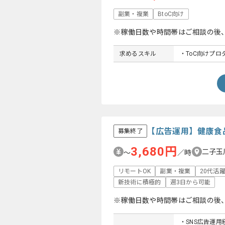
副業・複業
BtoC向け
※稼働日数や時間帯はご相談の後
求めるスキル
・ToC向けプ
【広告運用】健康食
募集終了
3,680円
二子玉
〜
／時
リモートOK
副業・複業
20代活
新技術に積極的
週3日から可能
※稼働日数や時間帯はご相談の後
・SNS広告運用