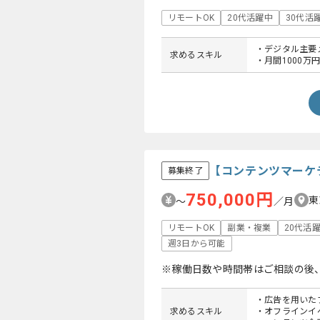
リモートOK
20代活躍中
30代活
・デジタル主要
求めるスキル
・月間1000万
【コンテンツマーケ
募集終了
750,000円
東
〜
／月
リモートOK
副業・複業
20代活
週3日から可能
※稼働日数や時間帯はご相談の後
・広告を用いた
求めるスキル
・オフラインイ