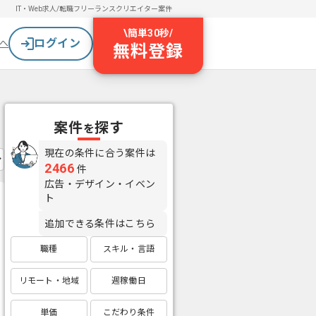
IT・Web求人/転職
フリーランスクリエイター案件
\
簡単30秒
/
ログイン
へ
無料登録
案件
探す
を
現在の条件に合う案件は
2466
件
広告・デザイン・イベン
ト
追加できる条件はこちら
職種
スキル・言語
リモート・地域
週稼働日
単価
こだわり条件