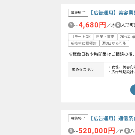
【広告運用】美容業
募集終了
4,680円
人形町
〜
／時
リモートOK
副業・複業
20代活
新技術に積極的
週3日から可能
※稼働日数や時間帯はご相談の後
・女性、美容向
求めるスキル
・広告戦略設計
【広告運用】通信系
募集終了
520,000円
八
〜
／月