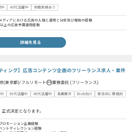
躍中
40代活躍中
参画実績あり
メディアにおける広告の入稿と運用と分析及び報告の経験
円以上の広告予算運用経験
詳細を見る
ティング】広告コンテンツ企画のフリーランス求人・案件
京(東京都)/フルリモート
業務委託
(フリーランス)
躍中
30代活躍中
40代活躍中
長期案件
BtoB向け
新技術に積極的
、正式決定となります。
プロモーション企画経験
ベントディレクション経験