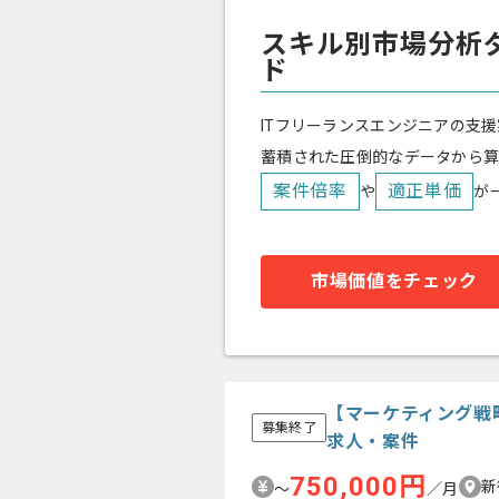
スキル別市場分析
ド
ITフリーランスエンジニアの支援
蓄積された圧倒的なデータから
案件倍率
適正単価
や
が
市場価値をチェック
【マーケティング戦
募集終了
求人・案件
750,000円
新
〜
／月