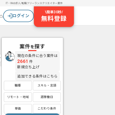
IT・Web求人/転職
フリーランスクリエイター案件
\
簡単30秒
/
ログイン
へ
無料登録
案件
探す
を
現在の条件に合う案件は
2661
件
新規立ち上げ
追加できる条件はこちら
職種
スキル・言語
リモート・地域
週稼働日
単価
こだわり条件