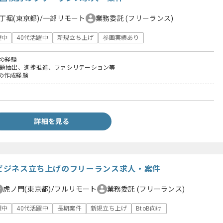
丁堀(東京都)/一部リモート
業務委託
(フリーランス)
躍中
40代活躍中
新規立ち上げ
参画実績あり
業の経験
題抽出、進捗推進、ファシリテーション等
の作成経験
詳細を見る
規ビジネス立ち上げのフリーランス求人・案件
虎ノ門(東京都)/フルリモート
業務委託
(フリーランス)
躍中
40代活躍中
長期案件
新規立ち上げ
BtoB向け