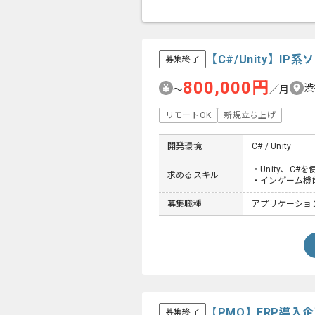
【C#/Unity】
募集終了
800,000円
渋
〜
／月
リモートOK
新規立ち上げ
開発環境
C# / Unity
・Unity、C
求めるスキル
・インゲーム機
募集職種
アプリケーション
【PMO】ERP導
募集終了