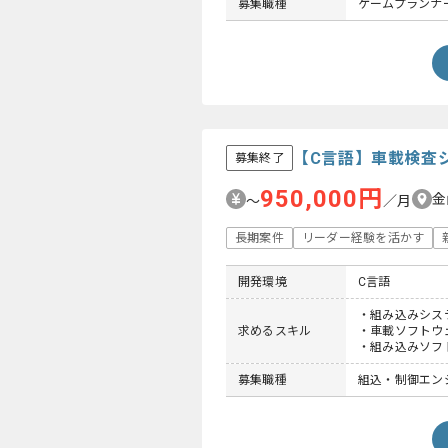
募集職種
ゲームプランナ
【C言語】車載検査
募集終了
950,000円
金
〜
／月
長期案件
リーダー経験を活かす
開発環境
C言語
・組み込みシス
求めるスキル
・車載ソフトウ
・組み込みソフ
募集職種
組込・制御エン