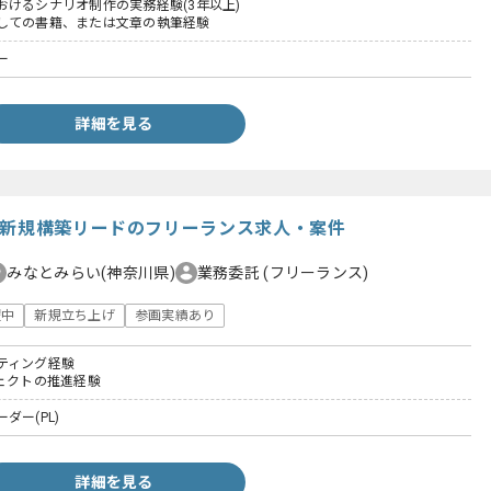
おけるシナリオ制作の実務経験(3年以上)
しての書籍、または文章の執筆経験
ー
詳細を見る
ム新規構築リードのフリーランス求人・案件
みなとみらい(神奈川県)
業務委託
(フリーランス)
躍中
新規立ち上げ
参画実績あり
ティング経験
ジェクトの推進経験
ダー(PL)
詳細を見る