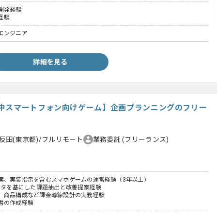
 の開発経験
発経験
エンジニア
詳細を見る
中スマートフォン向けゲーム】企画プランニングのフリー
反田(東京都)/フルリモート
業務委託
(フリーランス)
案、実装指示を含むスマホゲームの運営経験（3年以上）
データを基にした課題抽出と改善提案経験
、商品構成など課金導線設計の実務経験
書の作成経験