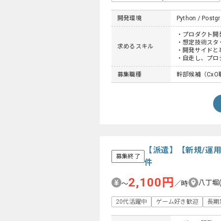
開発環境
Python / Postgr
・プロダクト開
・想定技術スタ
求めるスキル
・開発サイドと
・自走し、プロ
募集職種
幹部候補（CxO
【派遣】【新規/運
募集終了
件
2,100円
八丁堀
〜
／時
20代活躍中
ゲーム好き歓迎
長期