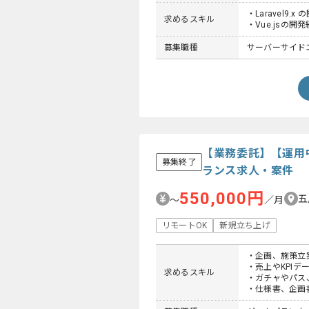
・Laravel9.x
求めるスキル
・Vue.jsの開
募集職種
サーバーサイド
【業務委託】【運用
募集終了
ランス求人・案件
550,000円
五
〜
／月
リモートOK
新規立ち上げ
・企画、施策立
・売上やKPI
求めるスキル
・ガチャやパス
・仕様書、企画