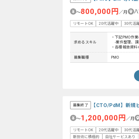
800,000円
八
〜
／月
リモートOK
20代活躍中
30代活
・下記PMO作
求めるスキル
-案件整理、課
・各種報告資料
募集職種
PMO
【CTO/PdM】新
募集終了
1,200,000円
〜
／月
リモートOK
20代活躍中
30代活
新技術に積極的
自社サービスあり