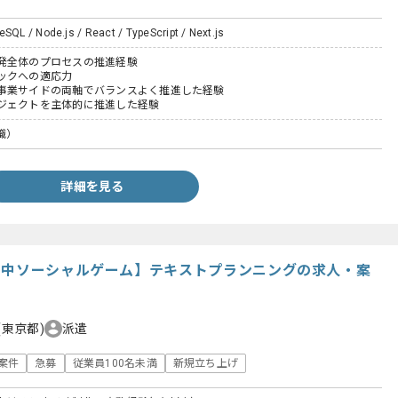
eSQL / Node.js / React / TypeScript / Next.js
発全体のプロセスの推進経験
ックへの適応力
事業サイドの両軸でバランスよく推進した経験
ジェクトを主体的に推進した経験
職）
詳細を見る
用中ソーシャルゲーム】テキストプランニングの求人・案
(東京都)
派遣
案件
急募
従業員100名未満
新規立ち上げ