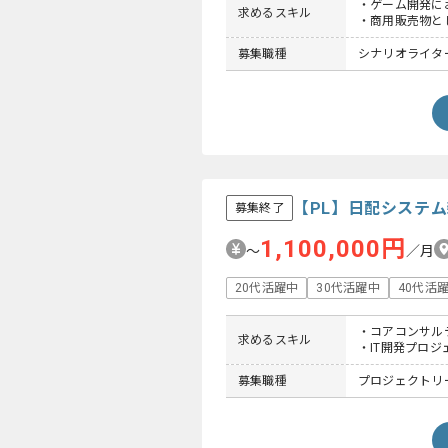
・ゲーム開発に
求めるスキル
・商用販売物と
募集職種
シナリオライタ
【PL】日配システ
募集終了
1,100,000円
〜
／月
20代活躍中
30代活躍中
40代活
・コアコンサル
求めるスキル
・IT開発プロ
募集職種
プロジェクトリー