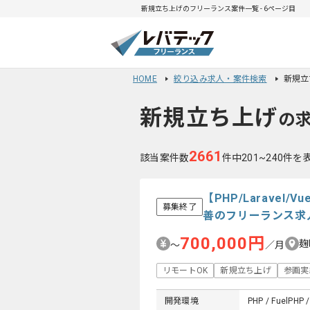
新規立ち上げのフリーランス案件一覧 - 6ページ目
HOME
絞り込み求人・案件検索
新規立
新規立ち上げ
の
2661
該当案件数
件中201~240件を
【PHP/Laravel
募集終了
善のフリーランス求
700,000円
麹
〜
／月
リモートOK
新規立ち上げ
参画実
開発環境
PHP / FuelPHP /