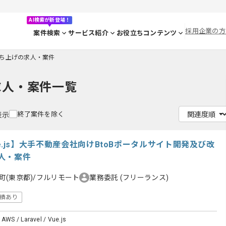
AI検索が新登場！
採用企業の方
案件検索
サービス紹介
お役立ちコンテンツ
ち上げの求人・案件
求人・案件一覧
終了案件を除く
表示
/Vue.js】大手不動産会社向けBtoBポータルサイト開発及び改
人・案件
町(東京都)/フルリモート
業務委託
(フリーランス)
績あり
 AWS / Laravel / Vue.js