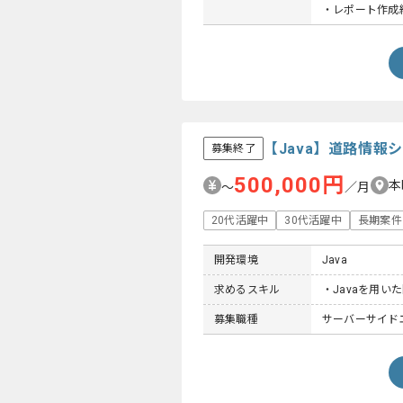
・レポート作成
【Java】道路情
募集終了
500,000円
本
〜
／月
20代活躍中
30代活躍中
長期案件
開発環境
Java
求めるスキル
・Javaを用い
募集職種
サーバーサイド