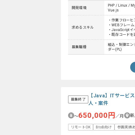
PHP / Linux / M
開発環境
Vue.js
・作業フローヒ
・WEBフレームワー
求めるスキル
・JavaScri
・既存コードを
組込・制御エンジ
募集職種
ダー(PL)
【Java】ITサー
募集終了
人・案件
650,000円
新
〜
／月
リモートOK
BtoB向け
参画実績