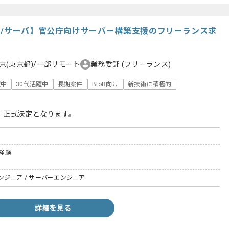
ク/サーバ】官公庁向けサーバー構築支援のフリーランス求
京(東京都)/一部リモート
業務委託
(フリーランス)
躍中
30代活躍中
長期案件
BtoB向け
新技術に積極的
、正式決定となります。
計経験
ジニア / サーバーエンジニア
詳細を見る