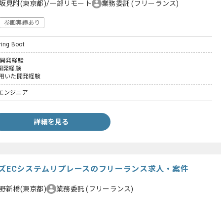
坂見附(東京都)/一部リモート
業務委託
(フリーランス)
参画実績あり
ring Boot
た開発経験
開発経験
otを用いた開発経験
エンジニア
詳細を見る
ッズECシステムリプレースのフリーランス求人・案件
野新橋(東京都)
業務委託
(フリーランス)