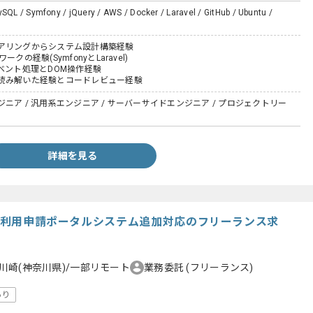
ySQL / Symfony / jQuery / AWS / Docker / Laravel / GitHub / Ubuntu /
アリングからシステム設計構築経験
クの経験(SymfonyとLaravel)
ptイベント処理とDOM操作経験
読み解いた経験とコードレビュー経験
ニア / 汎用系エンジニア / サーバーサイドエンジニア / プロジェクトリー
詳細を見る
ビス利用申請ポータルシステム追加対応のフリーランス求
川崎(神奈川県)/一部リモート
業務委託
(フリーランス)
あり