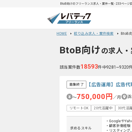
BtoB向けのフリーランス求人・案件一覧 - 233ページ
HOME
絞り込み求人・案件検索
Bto
BtoB向け
の求人・
18593
該当案件数
件中9281~932
【広告運用】広告代
募集終了
750,000円
浜
〜
／月
リモートOK
20代活躍中
30代活
・Googleや
・顧客折衝経験
求めるスキル
・リスティング