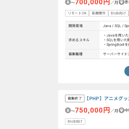
700,000円
赤
〜
／月
リモートOK
長期案件
BtoB向け
開発環境
Java / SQL / Sp
・Javaを用い
求めるスキル
・SQLを用いた
・SpringBo
募集職種
サーバーサイド
【PHP】アニメグ
募集終了
750,000円
中
〜
／月
BtoB向け