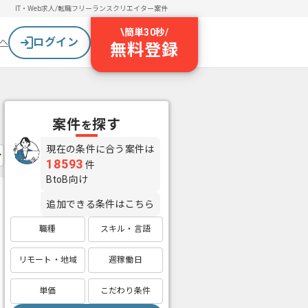
IT・Web求人/転職
フリーランスクリエイター案件
\
簡単30秒
/
ログイン
へ
無料登録
案件
探す
を
現在の条件に合う案件は
18593
件
BtoB向け
追加できる条件はこちら
職種
スキル・言語
リモート・地域
週稼働日
単価
こだわり条件