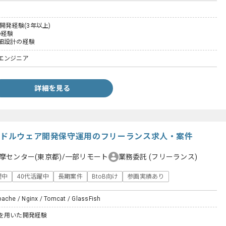
た開発経験(3年以上)
Lの経験
細設計の経験
エンジニア
詳細を見る
けミドルウェア開発保守運用のフリーランス求人・案件
摩センター(東京都)/一部リモート
業務委託
(フリーランス)
躍中
40代活躍中
長期案件
BtoB向け
参画実績あり
pache / Nginx / Tomcat / GlassFish
を用いた開発経験