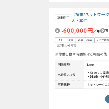
【複業/ネットワー
募集終了
人・案件
600,000円
東
〜
／月
リモートOK
副業・複業
20代活
週3日から可能
※稼働日数や時間帯はご相談の後
開発環境
Linux
・Oracleの設
求めるスキル
・DB設計の経験
募集職種
ネットワークエン