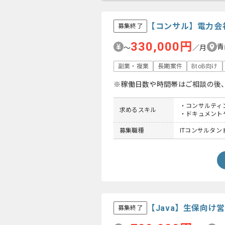
【コンサル】電力会
募集終了
330,000円
青
〜
／月
副業・複業
長期案件
BtoB向け
※稼働日数や時間帯はご相談の後
・コンサルティ
求めるスキル
・ドキュメント
募集職種
ITコンサルタント
【Java】生保向
募集終了