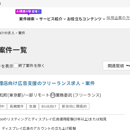
目
AI検索が新登場！
採用企業の方
案件検索
サービス紹介
お役立ちコンテンツ
B向けの求人・案件
案件一覧
終了案件を除く
0件を表示
理店向け広告支援のフリーランス求人・案件
松町(東京都)/一部リモート
業務委託
(フリーランス)
躍中
長期案件
急募
BtoB向け
新技術に積極的
Yahooのリスティングとディスプレイ広告運用経験(3年以上)または知見
、ディスプレイ広告のアカウントの立ち上げ経験