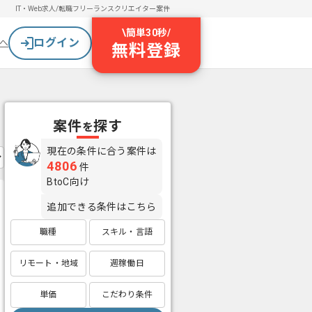
IT・Web求人/転職
フリーランスクリエイター案件
\
簡単30秒
/
ログイン
へ
無料登録
案件
探す
を
現在の条件に合う案件は
4806
件
BtoC向け
追加できる条件はこちら
職種
スキル・言語
リモート・地域
週稼働日
単価
こだわり条件