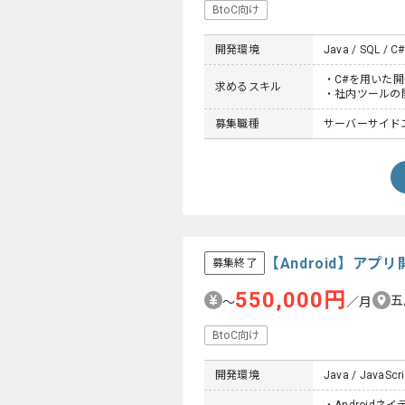
BtoC向け
開発環境
Java / SQL / C#
・C#を用いた
求めるスキル
・社内ツールの
募集職種
サーバーサイド
【Android】ア
募集終了
550,000円
五
〜
／月
BtoC向け
開発環境
Java / JavaScri