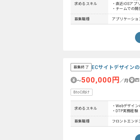
求めるスキル
・直近iOSアプ
・チームでの開
募集職種
アプリケーショ
ECサイトデザイン
募集終了
500,000円
四
〜
／月
BtoC向け
・Webデザイ
求めるスキル
・DTP実務経験
募集職種
フロントエンドエ