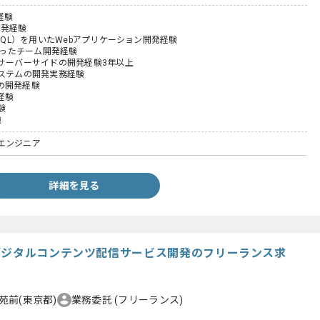
経験
開発経験
ySQL​）を用いたWebアプリケーション開発経験
を使ったチーム開発経験
のサーバーサイドの開発経験3年以上
システムの開発実務経験
の開発経験
経験
験
験
エンジニア
詳細を見る
デジタルコンテンツ配信サービス開発のフリーランス求
苑前(東京都)
業務委託
(フリーランス)