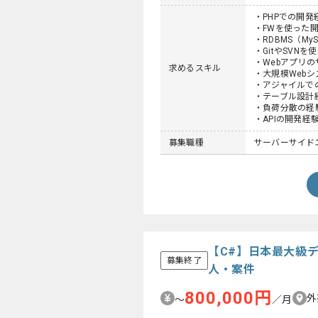
・PHPでの開発
・FWを使った
・RDBMS​（M
・GitやSVN
・Webアプリ
求めるスキル
・大規模Web
・アジャイルで
・テーブル設計
・負荷分散の経
・APIの開発経
募集職種
サーバーサイド
【C#】日本最大級
募集終了
人・案件
800,000円
外
〜
／月