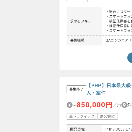
・過去にスマー
・スマートフォ
求めるスキル
検証仕様書を
・検証仕様書に
・スマートフォ
募集職種
QAエンジニア /
【PHP】日本最大
募集終了
人・案件
850,000円
外
〜
／月
高トラフィック
BtoC向け
開発環境
PHP / SQL / Lin