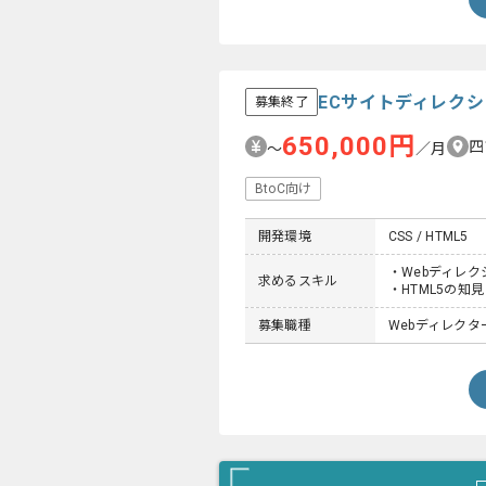
ECサイトディレク
募集終了
650,000円
四
〜
／月
BtoC向け
開発環境
CSS / HTML5
・Webディレ
求めるスキル
・HTML5の知見
募集職種
Webディレクタ