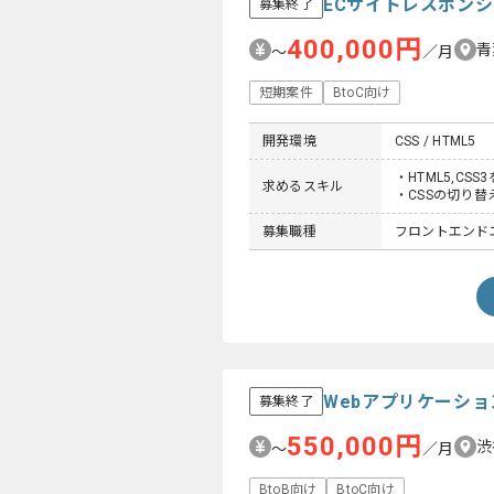
ECサイトレスポン
募集終了
400,000円
青
〜
／月
短期案件
BtoC向け
開発環境
CSS / HTML5
・HTML5,C
求めるスキル
・CSSの切り
募集職種
フロントエンド
Webアプリケーシ
募集終了
550,000円
渋
〜
／月
BtoB向け
BtoC向け