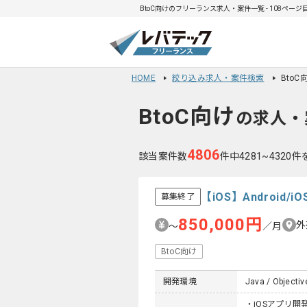
BtoC向けのフリーランス求人・案件一覧 - 108ページ
HOME
絞り込み求人・案件検索
Bto
BtoC向け
の求人・
4806
該当案件数
件中4281~4320
【iOS】Androi
募集終了
850,000円
外
〜
／月
BtoC向け
開発環境
Java / Objective
・iOSアプリ