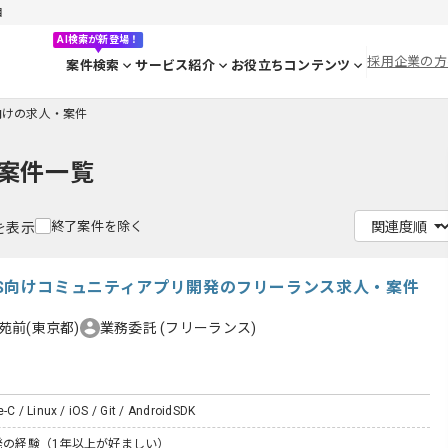
目
AI検索が新登場！
採用企業の方
案件検索
サービス紹介
お役立ちコンテンツ
C向けの求人・案件
案件一覧
終了案件を除く
件を表示
d/iOS向けコミュニティアプリ開発のフリーランス求人・案件
苑前(東京都)
業務委託
(フリーランス)
-C / Linux / iOS / Git / AndroidSDK
開発の経験（1年以上が好ましい）