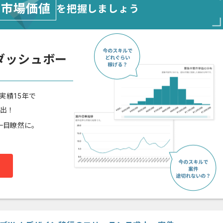
市場価値
を把握しましょう
ダッシュボー
実績15年で
算出！
一目瞭然に。