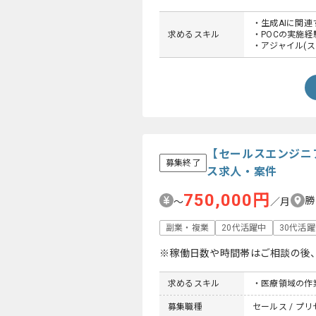
・生成AIに関
求めるスキル
・POCの実施経
・アジャイル(ス
【セールスエンジニ
募集終了
ス求人・案件
750,000円
勝
〜
／月
副業・複業
20代活躍中
30代活
※稼働日数や時間帯はご相談の後
求めるスキル
・医療領域の作業
募集職種
セールス / プ