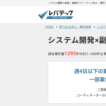
システム開発 × 副業・複業のフリーランス求人・案件一覧
HOME
絞り込み求人・案件検索
システ
システム開発×
1292
該当案件数
件中321~360件を