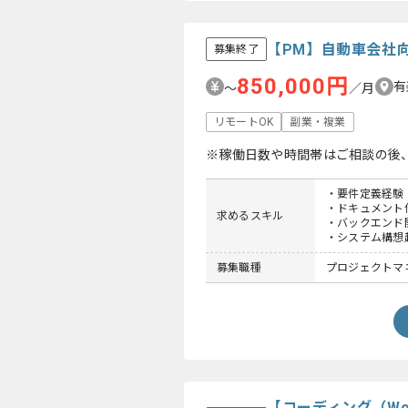
【PM】自動車会社
募集終了
850,000円
有
〜
／月
リモートOK
副業・複業
※稼働日数や時間帯はご相談の後
・要件定義経験
・ドキュメント
求めるスキル
・バックエンド
・システム構想
募集職種
プロジェクトマネ
【コーディング（Wo