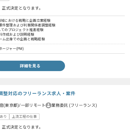
、正式決定となります。
ス領域における戦略と企画立案経験
要件整理および利害関係者調整経験
としてのプロジェクト推進経験
料作成および説明経験
ーム出身での企画と戦略経験
ージャー(PM)
詳細を見る
査調整対応のフリーランス求人・案件
宿(東京都)/一部リモート
業務委託
(フリーランス)
あり
上流工程の仕事
、正式決定となります。