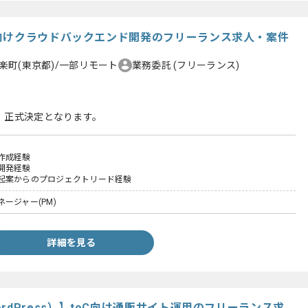
向けクラウドバックエンド開発のフリーランス求人・案件
楽町(東京都)/一部リモート
業務委託
(フリーランス)
、正式決定となります。
作成経験
開発経験
起案からのプロジェクトリード経験
ージャー(PM)
詳細を見る
rdPress）】toC向け通販サイト運用のフリーランス求