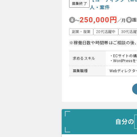
募集終了
人・案件
250,000円
護
〜
／月
副業・複業
20代活躍中
30代活
※稼働日数や時間帯はご相談の後
・ECサイトの
求めるスキル
・WordPre
募集職種
Webディレクタ
自分の