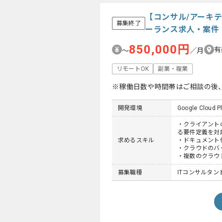
【コンサル/アーキ
募集終了
ーランス求人・案件
850,000円
有
〜
／月
リモートOK
副業・複業
※稼働日数や時間帯はご相談の後
開発環境
Google Cloud P
・クライアント
る要件定義を対
求めるスキル
・ドキュメント
・クラウドのバ
・複数のクラウ
募集職種
ITコンサルタント