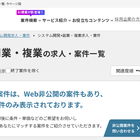
 - 9ページ目
AI検索が新登場！
採用企業の方
案件検索
サービス紹介
お役立ちコンテンツ
ム開発求人・案件
システム開発×副業・複業求人・案件
副業・複業
の求人・案件一覧
終了案件を除く
表示