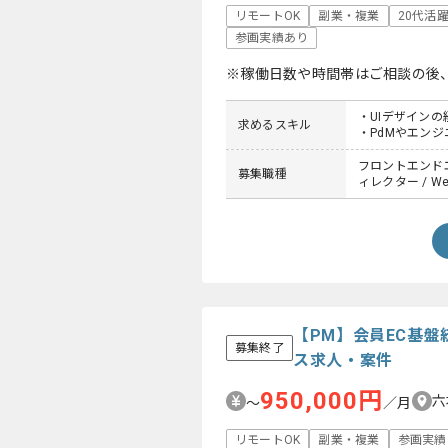
リモートOK
副業・複業
20代活
参画実績あり
※稼働日数や時間帯はご相談の後
・UIデザインの
求めるスキル
・PdMやエンジ
フロントエンドエン
募集職種
ィレクター / 
【PM】会員EC基
募集終了
ス求人・案件
950,000円
六
〜
／月
リモートOK
副業・複業
参画実績