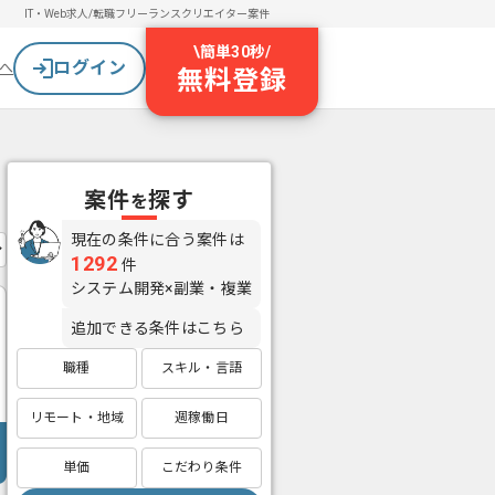
IT・Web求人/転職
フリーランスクリエイター案件
\
簡単30秒
/
ログイン
へ
無料登録
案件
探す
を
現在の条件に合う案件は
1292
件
システム開発×副業・複業
追加できる条件はこちら
職種
スキル・言語
リモート・地域
週稼働日
単価
こだわり条件