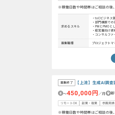
※稼働日数や時間帯はご相談の後
・toCビジネ
・部門横断での
求めるスキル
・PMとPMO
・経営層向け資
・コンサルファ
募集職種
プロジェクトマネ
【上流】生成AI調
募集終了
450,000円
新
〜
／月
リモートOK
副業・複業
参画実績
※稼働日数や時間帯はご相談の後