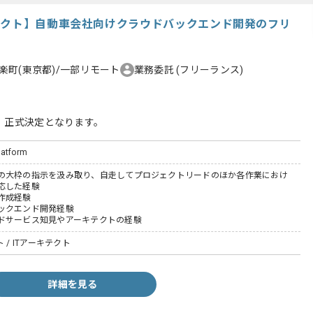
テクト】自動車会社向けクラウドバックエンド開発のフリ
楽町(東京都)/一部リモート
業務委託
(フリーランス)
、正式決定となります。
latform
の大枠の指示を汲み取り、自走してプロジェクトリードのほか各作業におけ
応した経験
作成経験
ックエンド開発経験
ドサービス知見やアーキテクトの経験
 / ITアーキテクト
詳細を見る