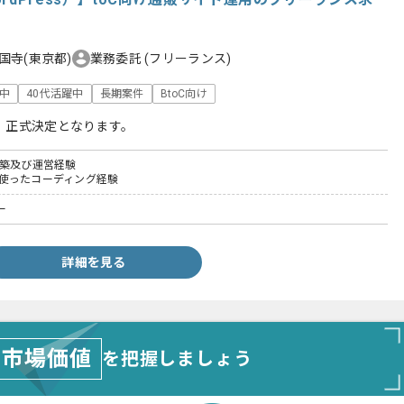
国寺(東京都)
業務委託
(フリーランス)
躍中
40代活躍中
長期案件
BtoC向け
、正式決定となります。
構築及び運営経験
ssを使ったコーディング経験
ー
詳細を見る
市場価値
を把握しましょう