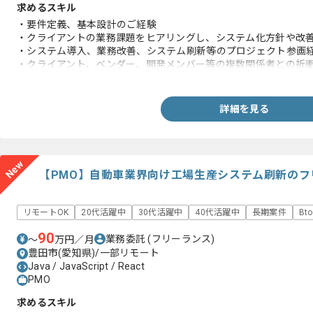
求めるスキル
・要件定義、基本設計のご経験
・クライアントの業務課題をヒアリングし、システム化方針や改
・システム導入、業務改善、システム刷新等のプロジェクト参画
・クライアント、ベンダー、開発メンバー等の複数関係者との折
・特定の機能だけでなく、業務・データ・システム全体を俯瞰し
詳細を見る
New
【PMO】自動車業界向け工場生産システム刷新のフ
リモートOK
20代活躍中
30代活躍中
40代活躍中
長期案件
Bt
90
業務委託
(フリーランス)
〜
万円／月
豊田市(愛知県)/一部リモート
Java / JavaScript / React
PMO
求めるスキル