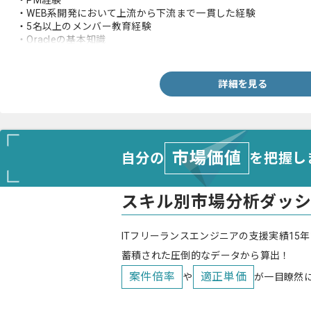
・PM経験
・WEB系開発において上流から下流まで一貫した経験
・5名以上のメンバー教育経験
・Oracleの基本知識
・クライアント折衝の経験
詳細を見る
市場価値
自分の
を把握し
スキル別市場分析ダッ
ITフリーランスエンジニアの支援実績15年
蓄積された圧倒的なデータから算出！
案件倍率
適正単価
や
が一目瞭然