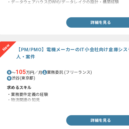
・データウェアハウス(DWH)/データレイクの設計・構築経験
・ETL/ELTツールの設計・実装経験
詳細を見る
New
【PM/PMO】電機メーカーのIT小会社向け倉庫シ
人・案件
105
業務委託
(フリーランス)
〜
万円／月
渋谷(東京都)
求めるスキル
・業務要件定義の経験
・物流関連の知見
・プロジェクト管理経験
詳細を見る