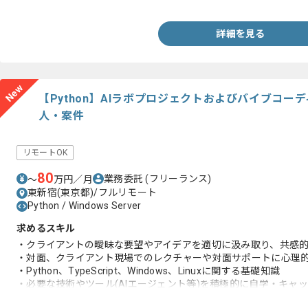
詳細を見る
New
【Python】AIラボプロジェクトおよびバイブコ
人・案件
リモートOK
80
業務委託
(フリーランス)
〜
万円／月
東新宿(東京都)/フルリモート
Python / Windows Server
求めるスキル
・クライアントの曖昧な要望やアイデアを適切に汲み取り、共感
・対面、クライアント現場でのレクチャーや対面サポートに心理
・Python、TypeScript、Windows、Linuxに関する基礎知識
・必要な技術やツール(AIエージェント等)を積極的に自学・キャ
・バイブコーディングによる開発経験(個人開発レベル可)