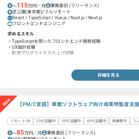
115
業務委託
(フリーランス)
〜
万円／月
芝公園(東京都)/フルリモート
React / TypeScript / Vue.js / Nuxt.js / Next.js
フロントエンドエンジニア
求めるスキル
・TypeScriptを用いたフロントエンド開発経験
・UX設計経験
・新規プロダクトの立ち上げ経験
・技術選定経験
詳細を見る
New
【PM/C言語】車載ソフトウェア向け成果物監査支
リモートOK
20代活躍中
30代活躍中
40代活躍中
長期案件
フ
85
業務委託
(フリーランス)
〜
万円／月