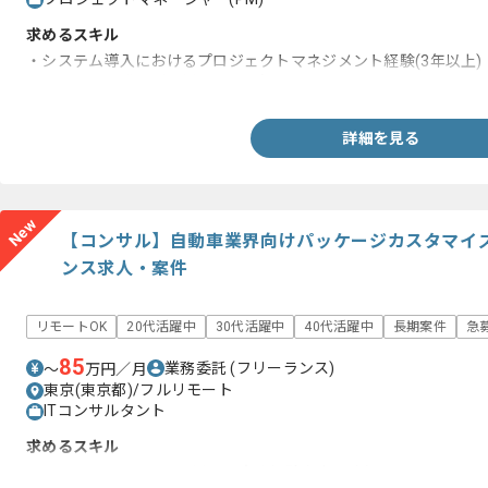
求めるスキル
・システム導入におけるプロジェクトマネジメント経験(3年以上)
・システム開発及び運用フローの知見
詳細を見る
New
【コンサル】自動車業界向けパッケージカスタマイ
ンス求人・案件
リモートOK
20代活躍中
30代活躍中
40代活躍中
長期案件
急
85
業務委託
(フリーランス)
〜
万円／月
東京(東京都)/フルリモート
ITコンサルタント
求めるスキル
・flexsche、asprovaを用いた実務経験 (2年以上)