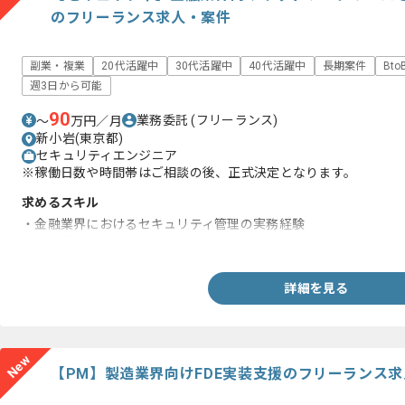
のフリーランス求人・案件
副業・複業
20代活躍中
30代活躍中
40代活躍中
長期案件
Bt
週3日から可能
90
業務委託
(フリーランス)
〜
万円／月
新小岩(東京都)
セキュリティエンジニア
※稼働日数や時間帯はご相談の後、正式決定となります。
求めるスキル
・金融業界におけるセキュリティ管理の実務経験
・金融業界におけるセキュリティガイドライン作成の実務経験
詳細を見る
New
【PM】製造業界向けFDE実装支援のフリーランス