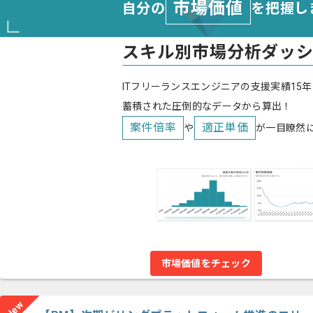
市場価値
自分の
を把握し
スキル別市場分析ダッ
ITフリーランスエンジニアの支援実績15年
蓄積された圧倒的なデータから算出！
案件倍率
適正単価
や
が一目瞭然
市場価値をチェック
New