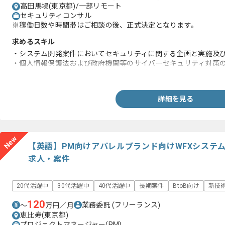
高田馬場(東京都)/一部リモート
セキュリティコンサル
※稼働日数や時間帯はご相談の後、正式決定となります。
求めるスキル
・システム開発案件においてセキュリティに関する企画と実施及
・個人情報保護法および政府機関等のサイバーセキュリティ対策
統一基準群に準拠した個人情報を取り扱うシステムのセキュリ
詳細を見る
New
【英語】PM向けアパレルブランド向けWFXシステ
求人・案件
20代活躍中
30代活躍中
40代活躍中
長期案件
BtoB向け
新技
120
業務委託
(フリーランス)
〜
万円／月
恵比寿(東京都)
プロジェクトマネージャー(PM)