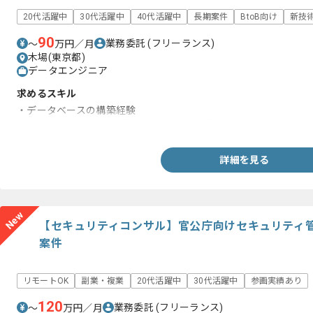
20代活躍中
30代活躍中
40代活躍中
長期案件
BtoB向け
新技
90
業務委託
(フリーランス)
〜
万円／月
木場(東京都)
データエンジニア
求めるスキル
・データベースの構築経験
・蓄積をしたデータを活用した生成AIの構築経験
詳細を見る
New
【セキュリティコンサル】官公庁向けセキュリティ
案件
リモートOK
副業・複業
20代活躍中
30代活躍中
参画実績あり
120
業務委託
(フリーランス)
〜
万円／月