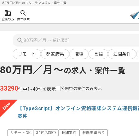
80万円／月〜のフリーランス求人・案件一覧
企業の方
案件検索
リモート
都道府県
職種
言語
注目条件
80万円／月〜
の求人・案件一覧
33290
公開中の案件のみ表示
件中1~40件を表示
New
【TypeScript】オンライン資格確認システム連
案件
リモートOK
30代活躍中
長期案件
参画実績あり