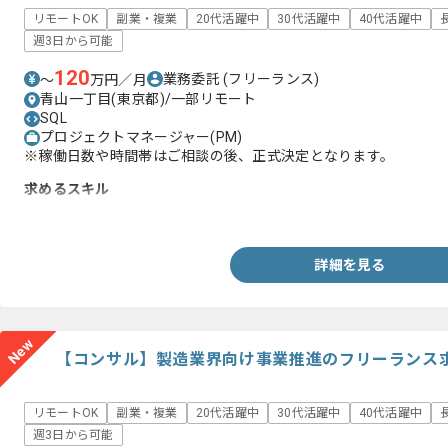
リモートOK
副業・複業
20代活躍中
30代活躍中
40代活躍中
週3日から可能
120
業務委託
(フリーランス)
〜
万円／月
青山一丁目(東京都)/一部リモート
SQL
プロジェクトマネージャー(PM)
※稼働日数や時間帯はご相談の後、正式決定となります。
求めるスキル
・PM経験(半年以上)
詳細を見る
New
【コンサル】製造業界向け事業推進のフリーランス
リモートOK
副業・複業
20代活躍中
30代活躍中
40代活躍中
週3日から可能