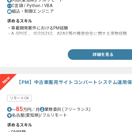
刈谷(愛知県)/フルリモート
C言語 / Python / VBA
組込・制御エンジニア
求めるスキル
・車載開発案件におけるPM経験
・A-SPICE 、 ISO26262、ADAS等の機能安全に関する実務経験
・車載ECU開発経験(6年以上)
詳細を見る
New
【PM】中古車販売サイトコンバートシステム運用
リモートOK
85
業務委託
(フリーランス)
〜
万円／月
名古屋(愛知県)/フルリモート
求めるスキル