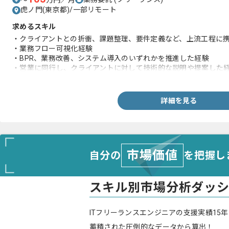
〜
万円／月
虎ノ門(東京都)/一部リモート
求めるスキル
・クライアントとの折衝、課題整理、要件定義など、上流工程に
・業務フロー可視化経験
・BPR、業務改善、システム導入のいずれかを推進した経験
・営業に同行し、クライアントに対して技術的な説明や提案した
・導入・運用・現場定着経験
詳細を見る
市場価値
自分の
を把握し
スキル別市場分析ダッ
ITフリーランスエンジニアの支援実績15年
蓄積された圧倒的なデータから算出！