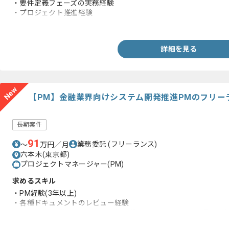
・要件定義フェーズの実務経験
・プロジェクト推進経験
・コンサルティングファームへの参画経験
詳細を見る
New
【PM】金融業界向けシステム開発推進PMのフリー
長期案件
91
業務委託
(フリーランス)
〜
万円／月
六本木(東京都)
プロジェクトマネージャー(PM)
求めるスキル
・PM経験(3年以上)
・各種ドキュメントのレビュー経験
・システム開発工程における要件定義からテストまでの一貫した