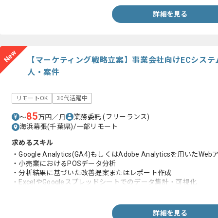
詳細を見る
New
【マーケティング戦略立案】事業会社向けECシステ
人・案件
リモートOK
30代活躍中
85
業務委託
(フリーランス)
〜
万円／月
海浜幕張(千葉県)/一部リモート
求めるスキル
・Google Analytics(GA4)もしくはAdobe Analyticsを用いたW
・小売業におけるPOSデータ分析
・分析結果に基づいた改善提案またはレポート作成
・ExcelやGoogleスプレッドシートでのデータ集計・可視化
・Webマーケティングに関する基礎知識と、多様な関係者とのコ
詳細を見る