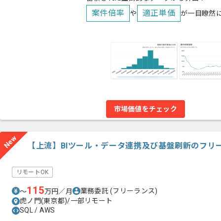
案件倍率
適正単価
や
が一目瞭然
市場価値をチェック
New
【上流】BIツール・データ連携及び基盤刷新のフリ
リモートOK
115
業務委託
(フリーランス)
〜
万円／月
虎ノ門(東京都)/一部リモート
SQL / AWS