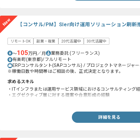
New
【コンサル/PM】SIer向け運用ソリューション刷
リモートOK
副業・複業
20代活躍中
30代活躍中
105
業務委託
(フリーランス)
〜
万円／月
有楽町(東京都)/フルリモート
ERPコンサルタント(SAPコンサル) / プロジェクトマネージャー(
※稼働日数や時間帯はご相談の後、正式決定となります。
求めるスキル
・ITインフラまたは運用サービス領域におけるコンサルティング
・エグゼクティブ層に対する提案や合意形成の経験
・複雑な概念や技術要素を簡潔かつ論理的に可視化(資料化)する
詳細を見る