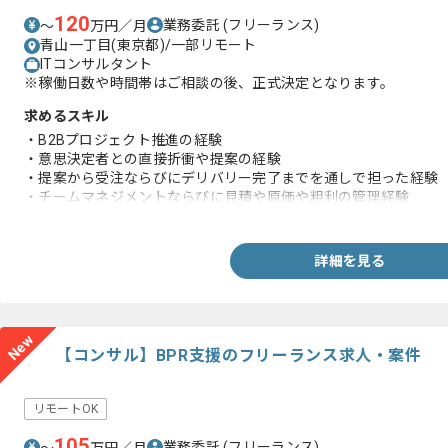
120
業務委託
(フリーランス)
〜
万円／月
青山一丁目(東京都)/一部リモート
ITコンサルタント
※稼働日数や時間帯はご相談の後、正式決定となります。
求めるスキル
・B2Bプロジェクト推進の経験
・意思決定者との直接折衝や提案の経験
・提案から受注ならびにデリバリー完了までを通しで担った経験
・チームマネジメントならびに見積や原価や粗利の管理経験
・生成AIを自ら実務で活用した経験
詳細を見る
New
【コンサル】BPR支援のフリーランス求人・案件
リモートOK
105
業務委託
(フリーランス)