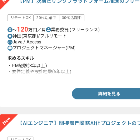
【PM】次期ビリングプラットフォーム推進のフリ
リモートOK
20代活躍中
30代活躍中
120
業務委託
(フリーランス)
〜
万円／月
神田(東京都)/フルリモート
Java / Access
プロジェクトマネージャー(PM)
求めるスキル
・PM経験(3年以上)
・要件定義や設計経験(5年以上)
・開発経験
詳細を見る
New
【AIエンジニア】間接部門業務AI化プロジェクト