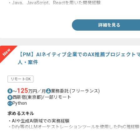
・Java、JavaScript、Reactを用いた開発経験
・PMO、プロジェクトマネジメントの実務経験
詳細を見る
New
【PM】AIネイティブ企業でのAX推薦プロジェク
人・案件
リモートOK
125
業務委託
(フリーランス)
〜
万円／月
西新宿(東京都)/一部リモート
Python
求めるスキル
・AIや生成AI領域での実務経験
・Dify等のLLMオーケストレーションツールを使用したPoC推経験
・上流ポジション且つエンジニア経験