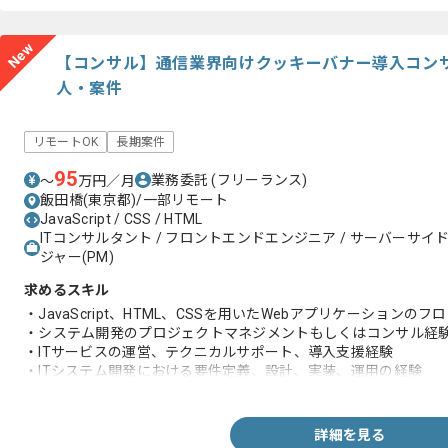
New
【コンサル】通信業界向けクッキーバナー導入コン
人・案件
リモートOK
長期案件
95
業務委託
(フリーランス)
〜
万円／月
飯田橋(東京都)/一部リモート
JavaScript / CSS / HTML
ITコンサルタント / フロントエンドエンジニア / サーバーサイ
ジャー(PM)
求めるスキル
・JavaScript、HTML、CSSを用いたWebアプリケーション
・システム開発のプロジェクトマネジメントもしくはコンサル経
・ITサービスの運営、テクニカルサポート、導入支援経験
・ITシステム開発における要件定義、設計、実装、運用の経験
・基本情報技術者資格
詳細を見る