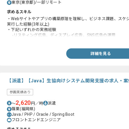
東京(東京都)/一部リモート
求めるスキル
・Webサイトやアプリの構築原理を理解し、ビジネス課題、スケ
実行した経験(3年以上)
・下記いずれかの実務経験
-リスティング広告、ディスプレイ広告、SNS広告の運用
-SEOを軸とした集客戦略、オウンドメディア運用
-メールマーケティング、ナーチャリングの実務
-SNS運用、インフルエンサーマーケティング、PR施策の企画
詳細を見る
【派遣】【Java】生協向けシステム開発支援の求人・案
参画実績あり
2,620
派遣
〜
円／時
篠栗(福岡県)
Java / PHP / Oracle / Spring Boot
フロントエンドエンジニア