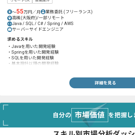
リモートOK
長期案件
55
業務委託
(フリーランス)
〜
万円／月
高槻(大阪府)/一部リモート
Java / SQL / C# / Spring / AWS
サーバーサイドエンジニア
求めるスキル
・Javaを用いた開発経験
・Springを用いた開発経験
・SQLを用いた開発経験
・基本設計以降の開発経験
・自発的、能動的なコミュニケーション、取組みができる方
詳細を見る
市場価値
自分の
を把握し
スキル別市場分析ダッ