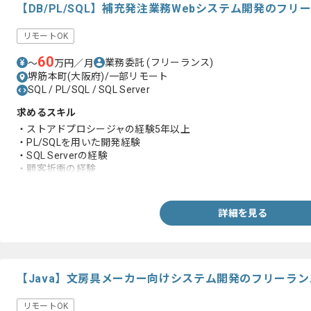
【DB/PL/SQL】補充発注業務Webシステム開発のフ
リモートOK
60
業務委託
(フリーランス)
〜
万円／月
堺筋本町(大阪府)/一部リモート
SQL / PL/SQL / SQL Server
求めるスキル
・ストアドプロシージャの経験5年以上
・PL/SQLを用いた開発経験
・SQL Serverの経験
・顧客折衝の経験
・I/F連携案件経験
・ 要件定義~保守までの一連の経験
・物流系システム発注システムの知見
詳細を見る
【Java】文房具メーカー向けシステム開発のフリーラ
リモートOK