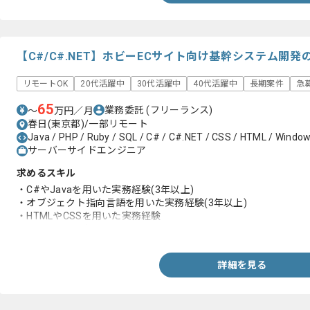
【C#/C#.NET】ホビーECサイト向け基幹システム開
リモートOK
20代活躍中
30代活躍中
40代活躍中
長期案件
急
65
業務委託
(フリーランス)
〜
万円／月
春日(東京都)/一部リモート
Java / PHP / Ruby / SQL / C# / C#.NET / CSS / HTML / Windo
サーバーサイドエンジニア
求めるスキル
・C#やJavaを用いた実務経験(3年以上)
・オブジェクト指向言語を用いた実務経験(3年以上)
・HTMLやCSSを用いた実務経験
・SQLに関する知見
詳細を見る