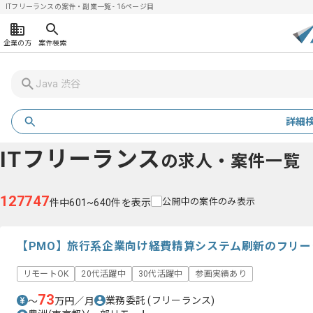
ITフリーランスの案件・副業一覧 - 16ページ目
企業の方
案件検索
詳細
ITフリーランス
の求人・案件一覧
127747
公開中の案件のみ表示
件中601~640件を表示
【PMO】旅行系企業向け経費精算システム刷新のフリ
リモートOK
20代活躍中
30代活躍中
参画実績あり
73
業務委託
(フリーランス)
〜
万円／月