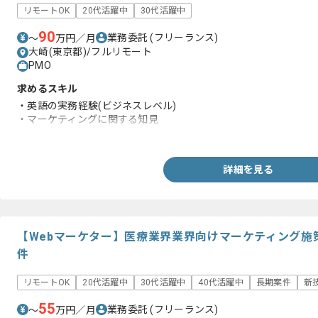
リモートOK
20代活躍中
30代活躍中
90
業務委託
(フリーランス)
〜
万円／月
大崎(東京都)/フルリモート
PMO
求めるスキル
・英語の実務経験(ビジネスレベル)
・マーケティングに関する知見
・システム開発プロジェクトにおける管理経験または知見
詳細を見る
【Webマーケター】医療業界業界向けマーケティング施
件
リモートOK
20代活躍中
30代活躍中
40代活躍中
長期案件
新
55
業務委託
(フリーランス)
〜
万円／月