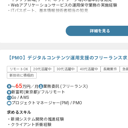
・Webアプリケーションサービスの運用保守業務の実施経験
・ITパスポート、基本情報技術者相当の知見
・RESTAPI(POST/GET)の知見
詳細を見る
【PMO】デジタルコンテンツ運用支援のフリーランス求
リモートOK
20代活躍中
30代活躍中
40代活躍中
長期案件
急
新技術に積極的
65
業務委託
(フリーランス)
〜
万円／月
新富町(東京都)/フルリモート
Go / AWS
プロジェクトマネージャー(PM) / PMO
求めるスキル
・新規システム開発の推進経験
・クライアント折衝経験