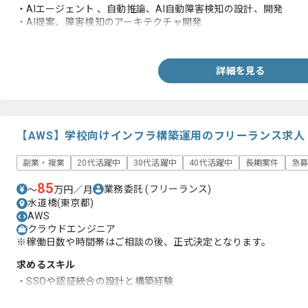
・AIエージェント 、自動推論、AI自動障害検知の設計、開発
・AI提案、障害検知のアーキテクチャ開発
・ネットワークデータを取り込んでモデリングや活用方針を固め
詳細を見る
【AWS】学校向けインフラ構築運用のフリーランス求人
副業・複業
20代活躍中
30代活躍中
40代活躍中
長期案件
急
85
業務委託
(フリーランス)
〜
万円／月
水道橋(東京都)
AWS
クラウドエンジニア
※稼働日数や時間帯はご相談の後、正式決定となります。
求めるスキル
・SSOや認証統合の設計と構築経験
・データ連携と自動化経験