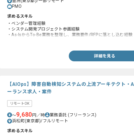
豊洲(東京都)/一部リモート
PMO
求めるスキル
・ベンダー管理経験
・システム開発プロジェクト参画経験
・As-IsからTo-Be業務を整理し、業務要件/RFPに落とし込む経験
・チームを横断してプロジェクト推進した経験
詳細を見る
【AIOps】障害自動検知システムの上流アーキテクト・
ーランス求人・案件
リモートOK
9,680
業務委託
(フリーランス)
〜
円／時
浜松町(東京都)/フルリモート
求めるスキル