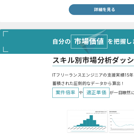
詳細を見る
市場価値
自分の
を把握し
スキル別市場分析ダッ
ITフリーランスエンジニアの支援実績15年
蓄積された圧倒的なデータから算出！
案件倍率
適正単価
や
が一目瞭然