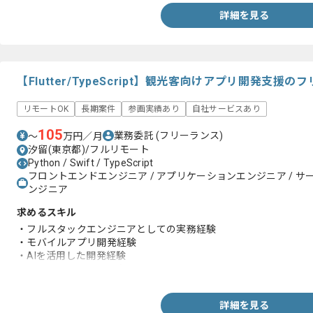
詳細を見る
【Flutter/TypeScript】観光客向けアプリ開発支
リモートOK
長期案件
参画実績あり
自社サービスあり
105
業務委託
(フリーランス)
〜
万円／月
汐留(東京都)/フルリモート
Python / Swift / TypeScript
フロントエンドエンジニア / アプリケーションエンジニア / サ
ンジニア
求めるスキル
・フルスタックエンジニアとしての実務経験
・モバイルアプリ開発経験
・AIを活用した開発経験
・AIまたはDXに関する知見
詳細を見る