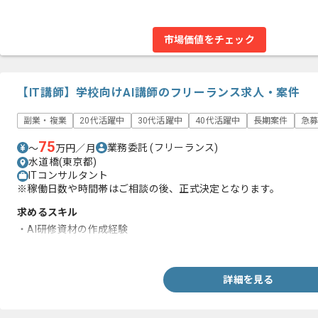
市場価値をチェック
【IT講師】学校向けAI講師のフリーランス求人・案件
副業・複業
20代活躍中
30代活躍中
40代活躍中
長期案件
急
75
業務委託
(フリーランス)
〜
万円／月
水道橋(東京都)
ITコンサルタント
※稼働日数や時間帯はご相談の後、正式決定となります。
求めるスキル
・AI研修資材の作成経験
・生成AIに関する知見
詳細を見る