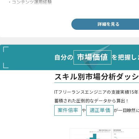
・コンテンツ運用経験
・AWS環境での開発経験
詳細を見る
市場価値
自分の
を把握し
スキル別市場分析ダッ
ITフリーランスエンジニアの支援実績15年
蓄積された圧倒的なデータから算出！
案件倍率
適正単価
や
が一目瞭然