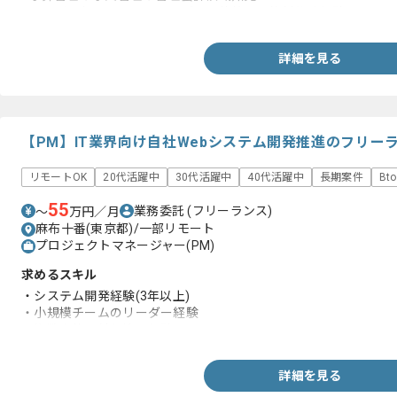
- ユーザー部門とのヒアリングや要件整理や資料作成経験
詳細を見る
【PM】IT業界向け自社Webシステム開発推進のフリー
リモートOK
20代活躍中
30代活躍中
40代活躍中
長期案件
Bt
55
業務委託
(フリーランス)
〜
万円／月
麻布十番(東京都)/一部リモート
プロジェクトマネージャー(PM)
求めるスキル
・システム開発経験(3年以上)
・小規模チームのリーダー経験
・複数案件の並行管理経験
詳細を見る