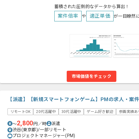
蓄積された圧倒的なデータから算出！
案件倍率
適正単価
や
が一目瞭然
市場価値をチェック
【派遣】【新規スマートフォンゲーム】PMの求人・案
リモートOK
20代活躍中
30代活躍中
ゲーム好き歓迎
参画実績あ
2,800
派遣
〜
円／時
渋谷(東京都)/一部リモート
プロジェクトマネージャー(PM)