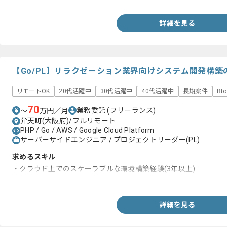
詳細を見る
【Go/PL】リラクゼーション業界向けシステム開発構
リモートOK
20代活躍中
30代活躍中
40代活躍中
長期案件
Bt
70
業務委託
(フリーランス)
〜
万円／月
弁天町(大阪府)/フルリモート
PHP / Go / AWS / Google Cloud Platform
サーバーサイドエンジニア / プロジェクトリーダー(PL)
求めるスキル
・クラウド上でのスケーラブルな環境構築経験(3年以上)
・PHPやGoを用いた大規模システムの設計、開発、運用経験
詳細を見る