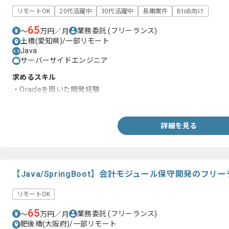
リモートOK
20代活躍中
30代活躍中
長期案件
BtoB向け
65
業務委託
(フリーランス)
〜
万円／月
土橋(愛知県)/一部リモート
Java
サーバーサイドエンジニア
求めるスキル
・Oracleを用いた開発経験
・SQLを用いた開発経験
詳細を見る
【Java/SpringBoot】会計モジュール保守開発のフ
リモートOK
65
業務委託
(フリーランス)
〜
万円／月
肥後橋(大阪府)/一部リモート