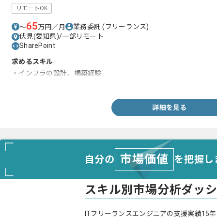
リモートOK
65
業務委託
(フリーランス)
〜
万円／月
伏見(愛知県)/一部リモート
SharePoint
求めるスキル
・インフラの設計、構築経験
・インフラの運用保守経験
詳細を見る
市場価値
自分の
を把握し
スキル別市場分析ダッ
ITフリーランスエンジニアの支援実績15年