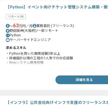
【Python】イベント向けチケット管理システム構築・
リモートOK
63
業務委託
(フリーランス)
〜
万円／月
野田阪神(大阪府)/一部リモート
Python
サーバーサイドエンジニア
求めるスキル
・Pythonを用いた開発経験3年以上
・詳細設計以降の工程の1人称での対応経験
・Webシステム開発経験
・GitHubCopilot、ClaudeCode等のAI開発支援ツールを活用し
詳細を見る
【インフラ】公共会社向けインフラ支援のフリーランス