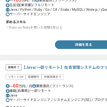
105
業務委託
(フリーランス)
〜
万円／月
五反田(東京都)/フルリモート
Java / Python / Ruby / Go / C# / Scala / MySQL / Node.js / jQu
サーバーサイドエンジニア
求めるスキル
・Ruby on Railsを用いた経験5年以上
・テックリードまたはリーダーのご経験
詳細を見る
【Java/一部リモート】在高管理システムのフ
募集終了
リモートOK
長期案件
参画実績あり
60
業務委託
(フリーランス)
〜
万円／月
姫路(兵庫県)/一部リモート
Java
サーバーサイドエンジニア / システムエンジニア(SE) / プログラ