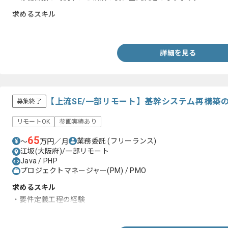
求めるスキル
・HTML/CSS、JavaScript、WordPress、PHP、Ruby、Pyth
詳細を見る
【上流SE/一部リモート】基幹システム再構築
募集終了
リモートOK
参画実績あり
65
業務委託
(フリーランス)
〜
万円／月
江坂(大阪府)/一部リモート
Java / PHP
プロジェクトマネージャー(PM) / PMO
求めるスキル
・要件定義工程の経験
・Webアプリ開発の経験