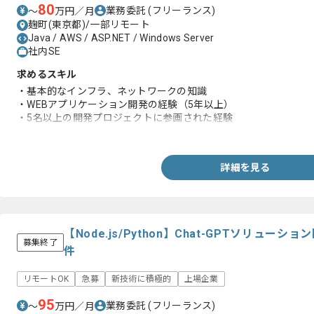
80
業務委託
(フリーランス)
〜
万円／月
麹町(東京都)/一部リモート
Java / AWS / ASP.NET / Windows Server
社内SE
求めるスキル
・基本的なインフラ、ネットワークの知識
・WEBアプリケーション開発の経験（5年以上）
・5名以上の開発プロジェクトに参画された経験
・システム開発の要件定義、概要設計の経験
詳細を見る
【Node.js/Python】Chat-GPTソリュ
募集終了
件
リモートOK
急募
新技術に積極的
上場企業
95
業務委託
(フリーランス)
〜
万円／月