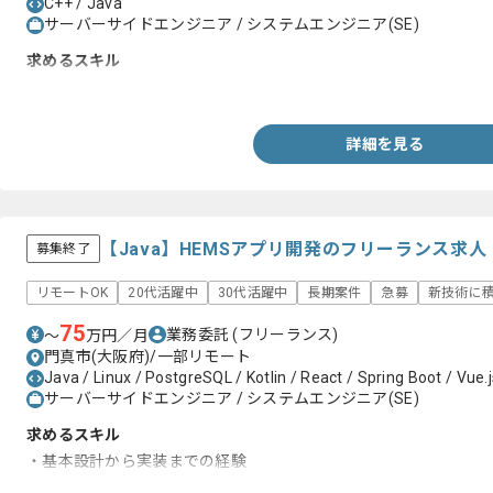
C++ / Java
サーバーサイドエンジニア / システムエンジニア(SE)
求めるスキル
・Java開発経験
詳細を見る
【Java】HEMSアプリ開発のフリーランス求人
募集終了
リモートOK
20代活躍中
30代活躍中
長期案件
急募
新技術に
75
業務委託
(フリーランス)
〜
万円／月
門真市(大阪府)/一部リモート
Java / Linux / PostgreSQL / Kotlin / React / Spring Boot / Vue.js
サーバーサイドエンジニア / システムエンジニア(SE)
求めるスキル
・基本設計から実装までの経験
・Java、Python、AWSを用いた開発経験7年以上