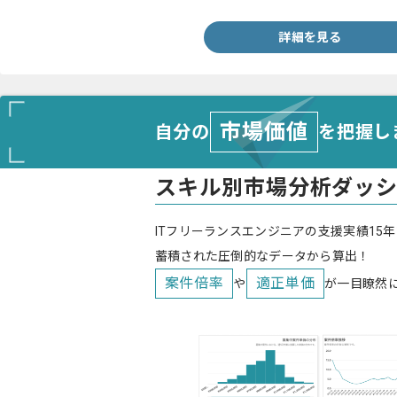
詳細を見る
市場価値
自分の
を把握し
スキル別市場分析ダッ
ITフリーランスエンジニアの支援実績15年
蓄積された圧倒的なデータから算出！
案件倍率
適正単価
や
が一目瞭然