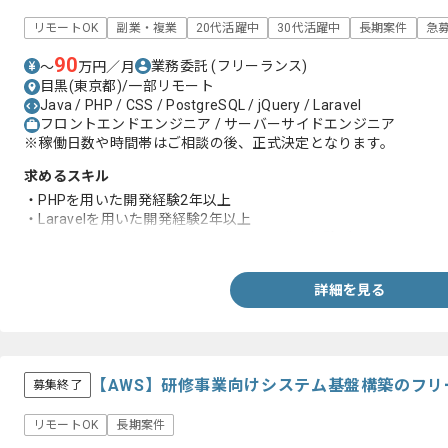
リモートOK
副業・複業
20代活躍中
30代活躍中
長期案件
急
90
業務委託
(フリーランス)
〜
万円／月
目黒(東京都)/一部リモート
Java / PHP / CSS / PostgreSQL / jQuery / Laravel
フロントエンドエンジニア / サーバーサイドエンジニア
※稼働日数や時間帯はご相談の後、正式決定となります。
求めるスキル
・PHPを用いた開発経験2年以上
・Laravelを用いた開発経験2年以上
・JavaScriptを用いたフロントエンド開発の経験1年以上
詳細を見る
【AWS】研修事業向けシステム基盤構築のフリ
募集終了
リモートOK
長期案件