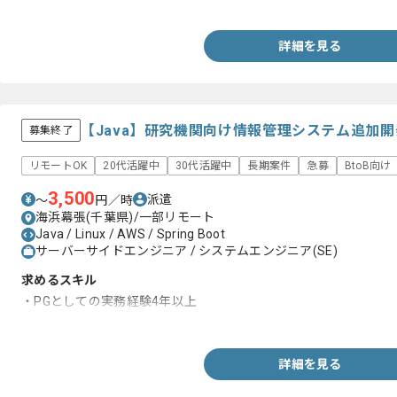
・要件定義から一貫したシステム開発の経験
詳細を見る
【Java】研究機関向け情報管理システム追加
募集終了
リモートOK
20代活躍中
30代活躍中
長期案件
急募
BtoB向け
3,500
派遣
〜
円／時
海浜幕張(千葉県)/一部リモート
Java / Linux / AWS / Spring Boot
サーバーサイドエンジニア / システムエンジニア(SE)
求めるスキル
・PGとしての実務経験4年以上
・Linuxを用いた実務経験
詳細を見る