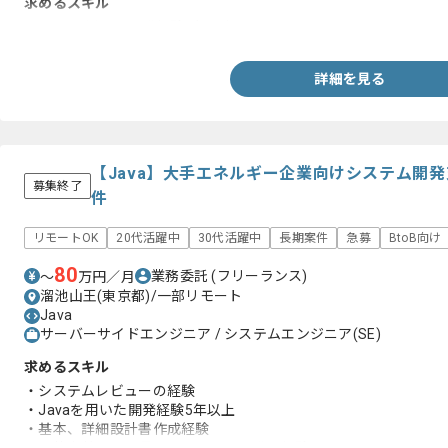
求めるスキル
・Javaを用いた開発経験4年以上
詳細を見る
【Java】大手エネルギー企業向けシステム開
募集終了
件
リモートOK
20代活躍中
30代活躍中
長期案件
急募
BtoB向け
80
業務委託
(フリーランス)
〜
万円／月
溜池山王(東京都)/一部リモート
Java
サーバーサイドエンジニア / システムエンジニア(SE)
求めるスキル
・システムレビューの経験
・Javaを用いた開発経験5年以上
・基本、詳細設計書作成経験