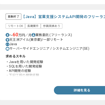
【Java】営業支援システムAPI開発のフリー
募集終了
リモートOK
長期案件
参画実績あり
60
業務委託
(フリーランス)
〜
万円／月
天王洲アイル(東京都)/一部リモート
Java
サーバーサイドエンジニア / システムエンジニア(SE)
求めるスキル
・Javaを用いた開発経験
・SQLを用いた開発経験
・API開発の経験
・下記工程の開発経験
-基本設計
-詳細設計
-実装
詳細を見る
-テスト