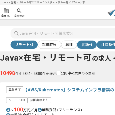
Java × 在宅・リモート可のフリーランス求人・案件一覧 - 147ページ目
企業の方
案件検索
リモート
都道府県
職種
言語
注目条
+2
+1
Java×在宅・リモート可
の求人
10498
公開中の案件のみ表示
件中5841~5880件を表示
【AWS/Kubernates】システムインフラ構
募集終了
リモートOK
参画実績あり
100
業務委託
(フリーランス)
〜
万円／月