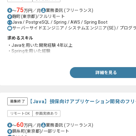
75
業務委託
(フリーランス)
〜
万円／月
麹町(東京都)/フルリモート
Java / PostgreSQL / Spring / AWS / Spring Boot
サーバーサイドエンジニア / システムエンジニア(SE) / プログラ
求めるスキル
・Javaを用いた開発経験 4年以上
・Springを用いた経験
・AWS上での開発経験
詳細を見る
【Java】損保向けアプリケーション開発のフ
募集終了
リモートOK
参画実績あり
60
業務委託
(フリーランス)
〜
万円／月
錦糸町(東京都)/一部リモート