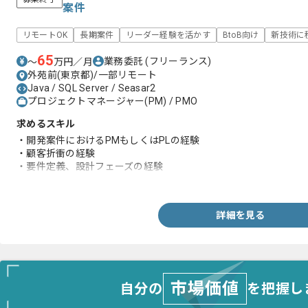
案件
リモートOK
長期案件
リーダー経験を活かす
BtoB向け
新技術に
65
業務委託
(フリーランス)
〜
万円／月
外苑前(東京都)/一部リモート
Java / SQL Server / Seasar2
プロジェクトマネージャー(PM) / PMO
求めるスキル
・開発案件におけるPMもしくはPLの経験
・顧客折衝の経験
・要件定義、設計フェーズの経験
詳細を見る
市場価値
自分の
を把握し