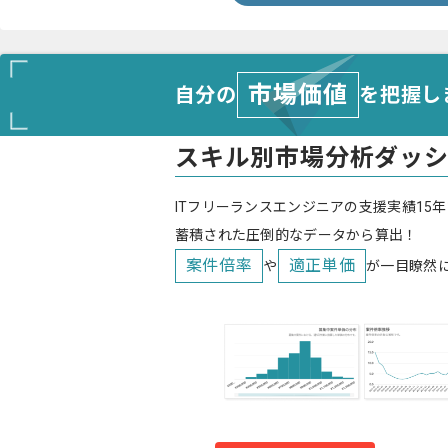
市場価値
自分の
を把握し
スキル別市場分析ダッ
ITフリーランスエンジニアの支援実績15年
蓄積された圧倒的なデータから算出！
案件倍率
適正単価
や
が一目瞭然