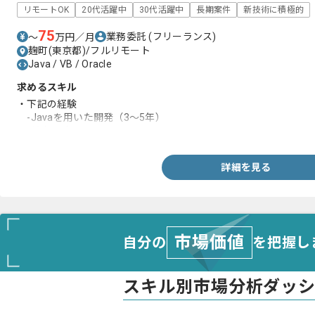
リモートOK
20代活躍中
30代活躍中
長期案件
新技術に積極的
75
業務委託
(フリーランス)
〜
万円／月
麹町(東京都)/フルリモート
Java / VB / Oracle
求めるスキル
・下記の経験
-Javaを用いた開発（3～5年）
-基本設計～テスト
詳細を見る
市場価値
自分の
を把握し
スキル別市場分析ダッ