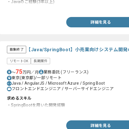
・Javaのご経験(3年以上)
・製造以降の対応経験
詳細を見る
【Java/SpringBoot】小売業向けシステ
募集終了
リモートOK
長期案件
75
業務委託
(フリーランス)
〜
万円／月
東京(東京都)/一部リモート
Java / AngularJS / Microsoft Azure / Spring Boot
フロントエンドエンジニア / サーバーサイドエンジニア
求めるスキル
・SpringBootを用いた開発経験
・Angular.jsを用いた開発経験
詳細を見る