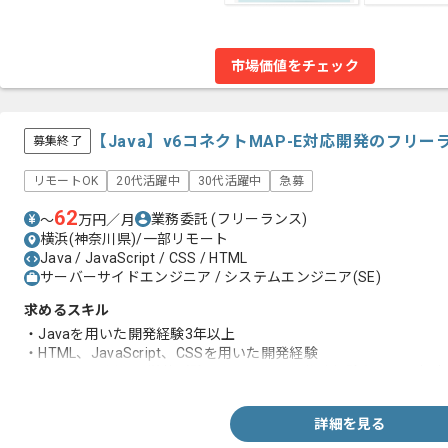
市場価値をチェック
【Java】v6コネクトMAP-E対応開発のフリ
募集終了
リモートOK
20代活躍中
30代活躍中
急募
62
業務委託
(フリーランス)
〜
万円／月
横浜(神奈川県)/一部リモート
Java / JavaScript / CSS / HTML
サーバーサイドエンジニア / システムエンジニア(SE)
求めるスキル
・Javaを用いた開発経験3年以上
・HTML、JavaScript、CSSを用いた開発経験
・JMockitを用いた単体試験のテストケース作成経験もしくは相
詳細を見る