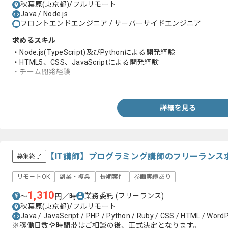
秋葉原(東京都)/フルリモート
Java / Node.js
フロントエンドエンジニア / サーバーサイドエンジニア
求めるスキル
・Node.js(TypeScript)及びPythonによる開発経験
・HTML5、CSS、JavaScriptによる開発経験
・チーム開発経験
・Webサイトの開発経験
詳細を見る
【IT講師】プログラミング講師のフリーランス
募集終了
リモートOK
副業・複業
長期案件
参画実績あり
1,310
業務委託
(フリーランス)
〜
円／時
秋葉原(東京都)/フルリモート
Java / JavaScript / PHP / Python / Ruby / CSS / HTML / Word
※稼働日数や時間帯はご相談の後、正式決定となります。