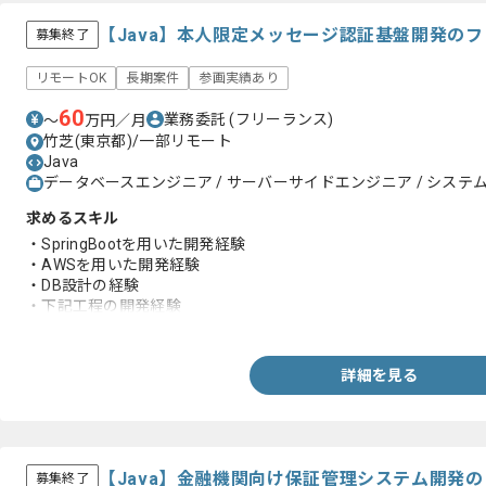
【Java】本人限定メッセージ認証基盤開発の
募集終了
リモートOK
長期案件
参画実績あり
60
業務委託
(フリーランス)
〜
万円／月
竹芝(東京都)/一部リモート
Java
データベースエンジニア / サーバーサイドエンジニア / システム
求めるスキル
・SpringBootを用いた開発経験
・AWSを用いた開発経験
・DB設計の経験
・下記工程の開発経験
-基本設計
-詳細設計
-実装
詳細を見る
-テスト
【Java】金融機関向け保証管理システム開発
募集終了