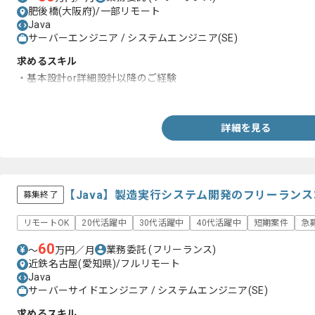
肥後橋(大阪府)/一部リモート
Java
サーバーエンジニア / システムエンジニア(SE)
求めるスキル
・基本設計or詳細設計以降のご経験
・Javaでの開発経験
詳細を見る
【Java】製造実行システム開発のフリーラン
募集終了
リモートOK
20代活躍中
30代活躍中
40代活躍中
短期案件
急
60
業務委託
(フリーランス)
〜
万円／月
近鉄名古屋(愛知県)/フルリモート
Java
サーバーサイドエンジニア / システムエンジニア(SE)
求めるスキル