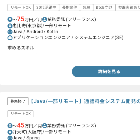
リモートOK
30代活躍中
長期案件
急募
BtoB向け
参画実績あ
75
業務委託
(フリーランス)
〜
万円／月
恵比寿(東京都)/一部リモート
Java / Android / Kotlin
アプリケーションエンジニア / システムエンジニア(SE)
求めるスキル
・Androidアプリ開発経験3年以上
詳細を見る
【Java/一部リモート】通話料金システム開
募集終了
リモートOK
45
業務委託
(フリーランス)
〜
万円／月
弁天町(大阪府)/一部リモート
Java / Spring