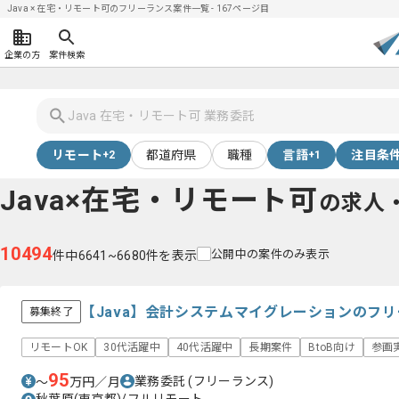
Java × 在宅・リモート可のフリーランス案件一覧 - 167ページ目
企業の方
案件検索
リモート
都道府県
職種
言語
注目条
+2
+1
Java×在宅・リモート可
の求人
10494
公開中の案件のみ表示
件中6641~6680件を表示
【Java】会計システムマイグレーションのフ
募集終了
リモートOK
30代活躍中
40代活躍中
長期案件
BtoB向け
参画
95
業務委託
(フリーランス)
〜
万円／月