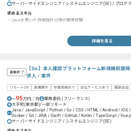
サーバーサイドエンジニア / システムエンジニア(SE) / プログラ
求めるスキル
・Javaを用いた詳細設計以降の開発経験
・SpringベースのFWでの開発経験
詳細を見る
【Go】本人確認プラットフォーム新規機能開
募集終了
求人・案件
リモートOK
長期案件
参画実績あり
自社サービスあり
服装自由
95
業務委託
(フリーランス)
〜
万円／月
大手町(東京都)/一部リモート
Java / JavaScript / Python / Go / CSS / HTML / Android / iO
Docker / Git / JIRA / Swift / GitHub / Kotlin / TypeScript / Vue.j
サーバーサイドエンジニア / システムエンジニア(SE)
求めるスキル