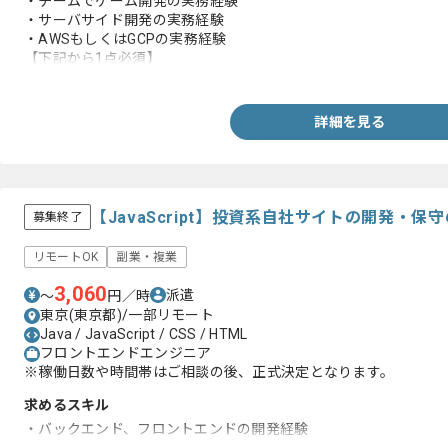
・チームでゲーム開発の実務経験
・サーバサイド開発の実務経験
・AWSもしくはGCPの実務経験
【下記から1点必須】
・クラウドプラットフォーム構築や運用の実務経験
・Dockerの実務経験
・Kubernetesの実務経験
詳細を見る
・DB設計の実務経験
・Goの実務経験
・リードエンジニアの経験実務
・ユーザーファーストの実務経験
・0→1で新規サービス立上げの実務経験
【JavaScript】投資系自社サイトの開発・保
募集終了
・モダンなアーキテクチャ設計や技術選定の実務経験
・課題解決や業務改善および効率化の実務経験
リモートOK
副業・複業
3,060
派遣
〜
円／時
東京(東京都)/一部リモート
Java / JavaScript / CSS / HTML
フロントエンドエンジニア
※稼働日数や時間帯はご相談の後、正式決定となります。
求めるスキル
・バックエンド、フロントエンドの開発経験