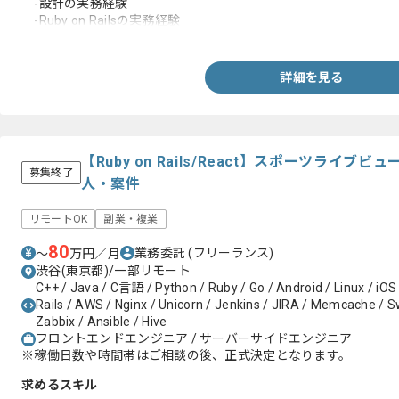
-設計の実務経験
-Ruby on Railsの実務経験
-GraphQLの実務経験
-モダンなアーキテクチャ設計や技術選定の実務経験
-toCサービスでユーザーファーストの実務経験
詳細を見る
-モダンなアーキテクチャ設計や技術選定の実務経験
-CI/CD構築や自動化の実務経験
-課題解決や業務改善および効率化の実務経験
-負荷対策やコードベース改善の実務経験
-レビューの実務経験
【Ruby on Rails/React】スポーツライ
募集終了
人・案件
リモートOK
副業・複業
80
業務委託
(フリーランス)
〜
万円／月
渋谷(東京都)/一部リモート
C++ / Java / C言語 / Python / Ruby / Go / Android / Linux / iOS
Rails / AWS / Nginx / Unicorn / Jenkins / JIRA / Memcache / Swi
Zabbix / Ansible / Hive
フロントエンドエンジニア / サーバーサイドエンジニア
※稼働日数や時間帯はご相談の後、正式決定となります。
求めるスキル