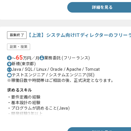
-GCP、GKE、GAEの実務経験
詳細を見る
-AWSの実務経験
-モダンなアーキテクチャ設計や技術選定の実務経験
-高負荷サービスで負荷対策の実務経験
-CI/CD環境構築や自動化の実務経験
-コードベース改善の実務経験
【上流】システム向けITディレクターのフリー
募集終了
-課題解決や業務改善および効率化の実務経験
-動画サービス開発の実務経験
副業・複業
65
業務委託
(フリーランス)
〜
万円／月
新橋(東京都)
Java / SQL / Linux / Oracle / Apache / Tomcat
テストエンジニア / システムエンジニア(SE)
※稼働日数や時間帯はご相談の後、正式決定となります。
求めるスキル
・要件定義の経験
・基本設計の経験
・プログラムが読めること(Java)
・開発経験3年以上
・テスト経験