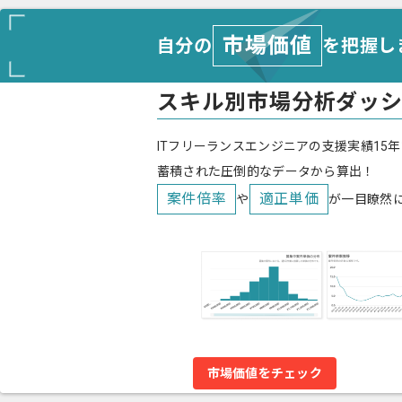
市場価値
自分の
を把握し
スキル別市場分析ダッ
ITフリーランスエンジニアの支援実績15年
蓄積された圧倒的なデータから算出！
案件倍率
適正単価
や
が一目瞭然
市場価値をチェック