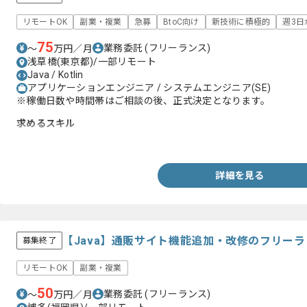
リモートOK
副業・複業
急募
BtoC向け
新技術に積極的
週3日
75
業務委託
(フリーランス)
〜
万円／月
浅草橋(東京都)/一部リモート
Java / Kotlin
アプリケーションエンジニア / システムエンジニア(SE)
※稼働日数や時間帯はご相談の後、正式決定となります。
求めるスキル
・JavaまたはKotlinを用いたAndoridアプリ開発経験3年以上
詳細を見る
【Java】通販サイト機能追加・改修のフリー
募集終了
リモートOK
副業・複業
50
業務委託
(フリーランス)
〜
万円／月