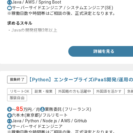
Java / AWS / Spring Boot
サーバーサイドエンジニア / システムエンジニア(SE)
※稼働日数や時間帯はご相談の後、正式決定となります。
求めるスキル
・Javaの開発経験3年以上
・SpringBootの経験
詳細を見る
【Python】エンタープライズiPaaS開発/運
募集終了
リモートOK
副業・複業
外国籍の方も活躍中
外国語を活かす
急
服装自由
85
業務委託
(フリーランス)
〜
万円／月
六本木(東京都)/フルリモート
Java / Python / Node.js / AWS / GitHub
サーバーサイドエンジニア
※稼働日数や時間帯はご相談の後、正式決定となります。