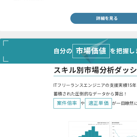
-ユーザーファーストの実務経験
-動画サービス開発の実務経験
-スポーツベッティングサービス開発の実務経験
詳細を見る
-Kotlinの実務経験
-モダンなアーキテクチャ設計や技術選定の実務経験
-CI/CD環境構築や自動化の実務経験
-コードベース改善の実務経験
-課題解決や業務改善および効率化の実務経験
市場価値
自分の
を把握し
スキル別市場分析ダッ
ITフリーランスエンジニアの支援実績15年
蓄積された圧倒的なデータから算出！
案件倍率
適正単価
や
が一目瞭然