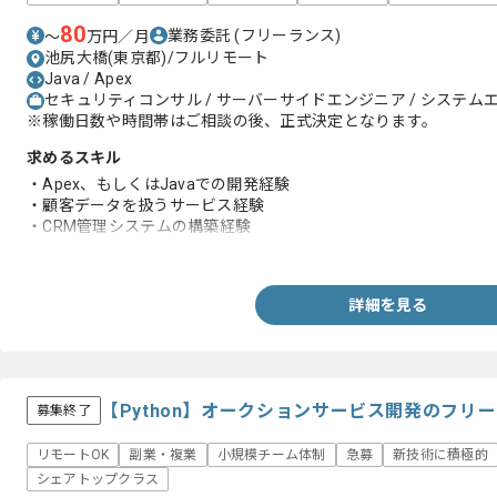
80
業務委託
(フリーランス)
〜
万円／月
池尻大橋(東京都)/フルリモート
Java / Apex
セキュリティコンサル / サーバーサイドエンジニア / システムエ
※稼働日数や時間帯はご相談の後、正式決定となります。
求めるスキル
・Apex、もしくはJavaでの開発経験
・顧客データを扱うサービス経験
・CRM管理システムの構築経験
・SalesCloudでの導入、刷新経験
詳細を見る
【Python】オークションサービス開発のフリ
募集終了
リモートOK
副業・複業
小規模チーム体制
急募
新技術に積極的
シェアトップクラス