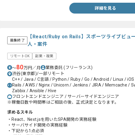
-fastlane、TestFlightの実務経験
-モダンなアーキテクチャ設計や技術選定の実務経験
詳細を見る
-ユーザーファーストの実務経験
-動画サービス開発の実務経験
-公営競技やスポーツに関わるシステム開発の実務経験
-CI/CD構築や自動化の実務経験
-課題解決や業務改善および効率化の実務経験
【React/Ruby on Rails】スポーツライ
募集終了
人・案件
リモートOK
副業・複業
80
業務委託
(フリーランス)
〜
万円／月
渋谷(東京都)/一部リモート
C++ / Java / C言語 / Python / Ruby / Go / Android / Linux / iOS
Rails / AWS / Nginx / Unicorn / Jenkins / JIRA / Memcache / Swi
Zabbix / Ansible / Hive
フロントエンドエンジニア / サーバーサイドエンジニア
※稼働日数や時間帯はご相談の後、正式決定となります。
求めるスキル
・React、Next.jsを用いたSPA開発の実務経験
・サーバサイド開発の実務経験
・下記から1点必須