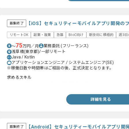
【iOS】セキュリティーモバイルアプリ開発の
募集終了
リモートOK
副業・複業
急募
BtoC向け
新技術に積極的
週3日
75
業務委託
(フリーランス)
〜
万円／月
浅草橋(東京都)/一部リモート
Java / Kotlin
アプリケーションエンジニア / システムエンジニア(SE)
※稼働日数や時間帯はご相談の後、正式決定となります。
求めるスキル
・Swiftを用いたiOSアプリ開発経験3年以上
詳細を見る
【Android】セキュリティーモバイルアプリ
募集終了