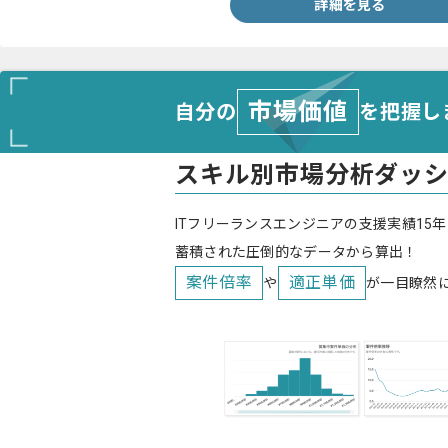
詳細を見る
市場価値
自分の
を把握し
スキル別市場分析ダッ
ITフリーランスエンジニアの支援実績15年
蓄積された圧倒的なデータから算出！
案件倍率
適正単価
や
が一目瞭然