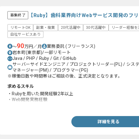
【Ruby】歯科業界向けWebサービス開発のフ
募集終了
リモートOK
副業・複業
20代活躍中
30代活躍中
リーダー経験を
自社サービスあり
90
業務委託
(フリーランス)
〜
万円／月
岩本町(東京都)/一部リモート
Java / PHP / Ruby / Git / GitHub
サーバーサイドエンジニア / プロジェクトリーダー(PL) / システ
マネージャー(PM) / プログラマー(PG)
※稼働日数や時間帯はご相談の後、正式決定となります。
求めるスキル
・Rubyを用いた開発経験2年以上
・Web開発実務経験
・GitHubを用いたチーム開発経験
詳細を見る