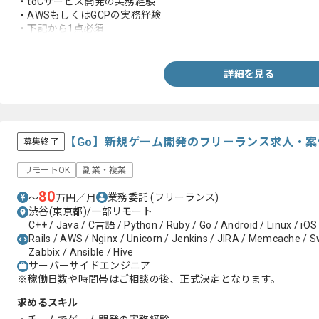
・toCサービス開発の実務経験
・AWSもしくはGCPの実務経験
・下記から1点必須
-設計の実務経験
-Elixir、Phoenixの実務経験
-Nuxt.jsの実務経験
詳細を見る
-WebRTCでライブ動画配信システム開発の実務経験
-k8sで効率的なインフラ運用の実務経験
-ユーザーファーストの実務経験
-モダンなアーキテクチャ設計や技術選定の実務経験
-CI/CD環境構築や自動化の実務経験
【Go】新規ゲーム開発のフリーランス求人・案
募集終了
-課題解決や業務改善および効率化の実務経験
リモートOK
副業・複業
80
業務委託
(フリーランス)
〜
万円／月
渋谷(東京都)/一部リモート
C++ / Java / C言語 / Python / Ruby / Go / Android / Linux / iOS
Rails / AWS / Nginx / Unicorn / Jenkins / JIRA / Memcache / Swi
Zabbix / Ansible / Hive
サーバーサイドエンジニア
※稼働日数や時間帯はご相談の後、正式決定となります。
求めるスキル