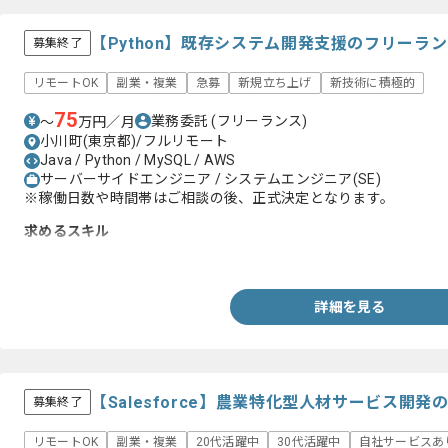
【Python】既存システム開発支援のフリーラ
募集終了
リモートOK
副業・複業
急募
新規立ち上げ
新技術に積極的
75
業務委託
(フリーランス)
〜
万円／月
小川町(東京都)/フルリモート
Java / Python / MySQL / AWS
サーバーサイドエンジニア / システムエンジニア(SE)
※稼働日数や時間帯はご相談の後、正式決定となります。
求めるスキル
・Pythonの実務経験
詳細を見る
【Salesforce】農業特化型人材サービス開
募集終了
リモートOK
副業・複業
20代活躍中
30代活躍中
自社サービスあ