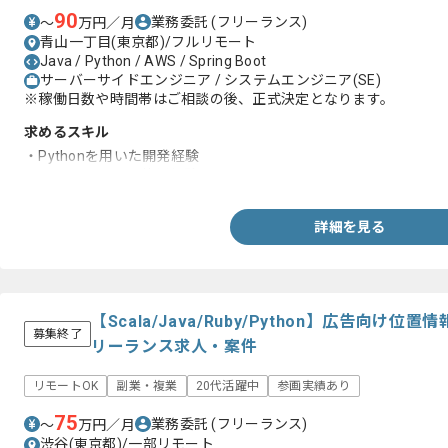
90
業務委託
(フリーランス)
〜
万円／月
青山一丁目(東京都)/フルリモート
Java / Python / AWS / Spring Boot
サーバーサイドエンジニア / システムエンジニア(SE)
※稼働日数や時間帯はご相談の後、正式決定となります。
求めるスキル
・Pythonを用いた開発経験
・AWS Lambdaの使用経験
詳細を見る
【Scala/Java/Ruby/Python】広告向け
募集終了
リーランス求人・案件
リモートOK
副業・複業
20代活躍中
参画実績あり
75
業務委託
(フリーランス)
〜
万円／月
渋谷(東京都)/一部リモート