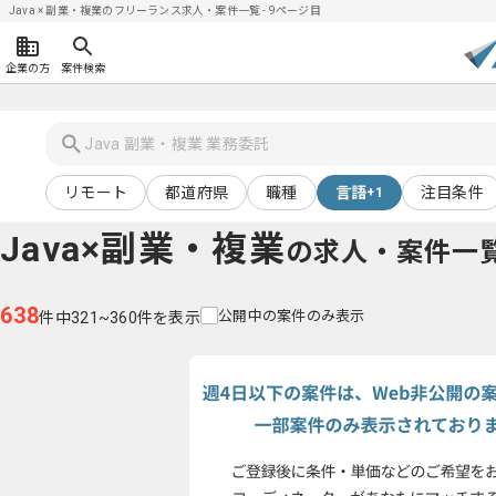
Java × 副業・複業のフリーランス求人・案件一覧 - 9ページ目
企業の方
案件検索
リモート
都道府県
職種
言語
注目条件
+1
Java×副業・複業
の求人・案件一
638
公開中の案件のみ表示
件中321~360件を表示