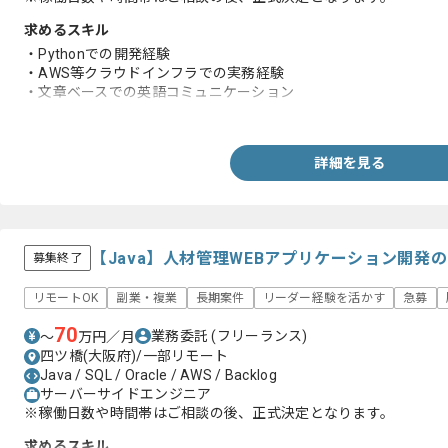
求めるスキル
・Pythonでの開発経験
・AWS等クラウドインフラでの実務経験
・文章ベースでの英語コミュニケーション
※英会話は不要です
詳細を見る
【Java】人材管理WEBアプリケーション開発
募集終了
リモートOK
副業・複業
長期案件
リーダー経験を活かす
急募
70
業務委託
(フリーランス)
〜
万円／月
四ツ橋(大阪府)/一部リモート
Java / SQL / Oracle / AWS / Backlog
サーバーサイドエンジニア
※稼働日数や時間帯はご相談の後、正式決定となります。
求めるスキル