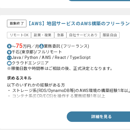
【AWS】地図サービスのAWS構築のフリーラ
募集終了
リモートOK
副業・複業
急募
自社サービスあり
服装自由
75
業務委託
(フリーランス)
〜
万円／月
千石(東京都)/フルリモート
Java / Python / AWS / React / TypeScript
クラウドエンジニア
※稼働日数や時間帯はご相談の後、正式決定となります。
求めるスキル
以下のいずれかの経験がある方
・ ストレージ系(RDS/DynamoDB等)のAWS環境の構築経験1年以
・ コンテナ系(ECR/ECS)を操作する業務経験1年以上
・操作系(Lambda/EC2/API Gateway/Cognito/IAM)に携わ
詳細を見る