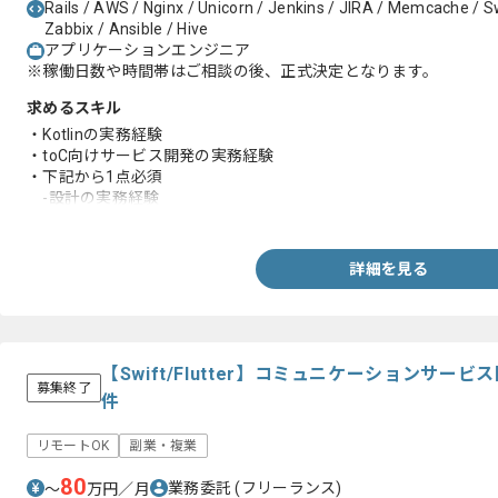
Rails / AWS / Nginx / Unicorn / Jenkins / JIRA / Memcache / Swi
Zabbix / Ansible / Hive
アプリケーションエンジニア
※稼働日数や時間帯はご相談の後、正式決定となります。
求めるスキル
・Kotlinの実務経験
・toC向けサービス開発の実務経験
・下記から1点必須
-設計の実務経験
-ユーザーファーストの実務経験
-動画サービス開発の実務経験
-スポーツベッティングサービス開発の実務経験
詳細を見る
-Swiftの実務経験
-モダンなアーキテクチャ設計や技術選定の実務経験
-CI/CD環境構築や自動化の実務経験
-コードベース改善の実務経験
-課題解決や業務改善および効率化の実務経験
【Swift/Flutter】コミュニケーションサ
募集終了
件
リモートOK
副業・複業
80
業務委託
(フリーランス)
〜
万円／月