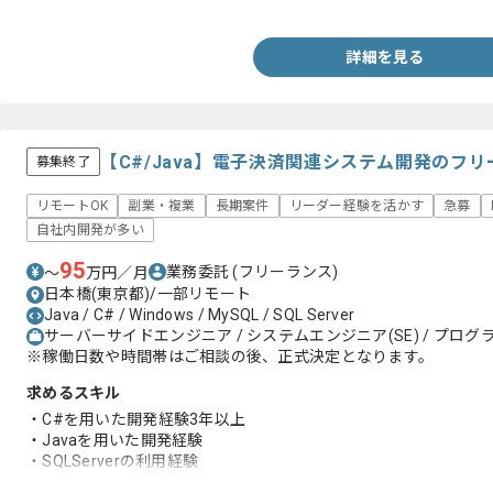
・React/Vue.js/AngularJSなどの経験
詳細を見る
【C#/Java】電子決済関連システム開発のフ
募集終了
リモートOK
副業・複業
長期案件
リーダー経験を活かす
急募
自社内開発が多い
95
業務委託
(フリーランス)
〜
万円／月
日本橋(東京都)/一部リモート
Java / C# / Windows / MySQL / SQL Server
サーバーサイドエンジニア / システムエンジニア(SE) / プログラ
※稼働日数や時間帯はご相談の後、正式決定となります。
求めるスキル
・C#を用いた開発経験3年以上
・Javaを用いた開発経験
・SQLServerの利用経験
・MySQLの利用経験