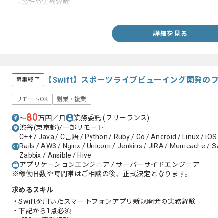
-設計の実務経験
-Typescriptの実務経験
-GraphQLの実務経験
-Ruby on Rails、RSpecの実務経験
詳細を見る
-モダンなアーキテクチャ設計や技術選定の実務経験
-toCサービスでユーザーファーストの実務経験
-モダンなアーキテクチャ設計や技術選定の実務経験
-CI/CD構築や自動化の実務経験
-課題解決や業務改善および効率化の実務経験
【Swift】スポーツライブビューイング開発の
募集終了
リモートOK
副業・複業
80
業務委託
(フリーランス)
〜
万円／月
渋谷(東京都)/一部リモート
C++ / Java / C言語 / Python / Ruby / Go / Android / Linux / iOS
Rails / AWS / Nginx / Unicorn / Jenkins / JIRA / Memcache / Swi
Zabbix / Ansible / Hive
アプリケーションエンジニア / サーバーサイドエンジニア
※稼働日数や時間帯はご相談の後、正式決定となります。
求めるスキル
・Swiftを用いたスマートフォンアプリ新規開発の実務経験
・下記から1点必須