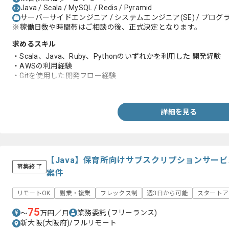
Java / Scala / MySQL / Redis / Pyramid
サーバーサイドエンジニア / システムエンジニア(SE) / プログラ
※稼働日数や時間帯はご相談の後、正式決定となります。
求めるスキル
・Scala、Java、Ruby、Pythonのいずれかを利用した 開発経験
・AWSの利用経験
・Gitを使用した開発フロー経験
・コードレビュー経験
詳細を見る
【Java】保育所向けサブスクリプションサー
募集終了
案件
リモートOK
副業・複業
フレックス制
週3日から可能
スタートア
75
業務委託
(フリーランス)
〜
万円／月
新大阪(大阪府)/フルリモート