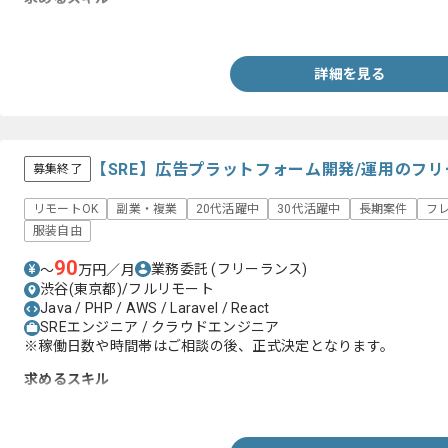
・Jakarta EE(JAVA EE)の実務使用経験
詳細を見る
【SRE】広告プラットフォーム開発/運用のフ
募集終了
リモートOK
副業・複業
20代活躍中
30代活躍中
長期案件
フ
服装自由
90
業務委託
(フリーランス)
〜
万円／月
渋谷(東京都)/フルリモート
Java / PHP / AWS / Laravel / React
SREエンジニア / クラウドエンジニア
※稼働日数や時間帯はご相談の後、正式決定となります。
求めるスキル
・Kubernetesでの開発経験