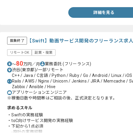
詳細を見る
【Swift】動画サービス開発のフリーランス求
募集終了
リモートOK
副業・複業
80
業務委託
(フリーランス)
〜
万円／月
渋谷(東京都)/一部リモート
C++ / Java / C言語 / Python / Ruby / Go / Android / Linux / iOS
Rails / AWS / Nginx / Unicorn / Jenkins / JIRA / Memcache / Swi
Zabbix / Ansible / Hive
アプリケーションエンジニア
※稼働日数や時間帯はご相談の後、正式決定となります。
求めるスキル
・Swiftの実務経験
・toC向けサービス開発の実務経験
・下記から1点必須
-設計の実務経験