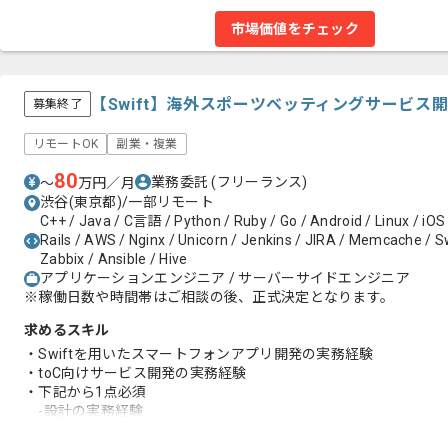
市場価値をチェック
【Swift】海外スポーツベッティングサービス
募集終了
リモートOK
副業・複業
80
業務委託
(フリーランス)
〜
万円／月
渋谷(東京都)/一部リモート
C++ / Java / C言語 / Python / Ruby / Go / Android / Linux / iOS
Rails / AWS / Nginx / Unicorn / Jenkins / JIRA / Memcache / Swi
Zabbix / Ansible / Hive
アプリケーションエンジニア / サーバーサイドエンジニア
※稼働日数や時間帯はご相談の後、正式決定となります。
求めるスキル
・Swiftを用いたスマートフォンアプリ開発の実務経験
・toC向けサービス開発の実務経験
・下記から1点必須
-設計の実務経験
-RxSwift、Realmの実務経験