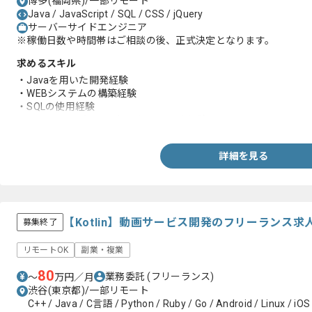
博多(福岡県)/一部リモート
Java / JavaScript / SQL / CSS / jQuery
サーバーサイドエンジニア
※稼働日数や時間帯はご相談の後、正式決定となります。
求めるスキル
・Javaを用いた開発経験
・WEBシステムの構築経験
・SQLの使用経験
・JavaScript（Jquery）を用いた開発経験
詳細を見る
【Kotlin】動画サービス開発のフリーランス求
募集終了
リモートOK
副業・複業
80
業務委託
(フリーランス)
〜
万円／月
渋谷(東京都)/一部リモート
C++ / Java / C言語 / Python / Ruby / Go / Android / Linux / iOS