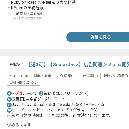
・Ruby on RailsでAPI開発の実務経験
・RSpecの実務経験
・下記から1点必須
-設計の実務経験
-React、Next.js、Typescriptの実務経験
-GraphQLの実務経験
-GCP、GKEの実務経験
詳細を見る
-モダンなアーキテクチャ設計や技術選定の実務経験
-toCサービスでユーザーファーストの実務経験
-モダンなアーキテクチャ設計や技術選定の実務経験
-CI/CD構築や自動化の実務経験
-課題解決や業務改善および効率化の実務経験
【週3可】【Scala/Java】広告関連システ
募集終了
リモートOK
副業・複業
20代活躍中
30代活躍中
新技術に積極的
自社内開発が多い
75
業務委託
(フリーランス)
〜
万円／月
五反田(東京都)/一部リモート
Java / JavaScript / SQL / Scala / CSS / HTML / Git
サーバーサイドエンジニア / プログラマー(PG)
※稼働日数や時間帯はご相談の後、正式決定となります。
求めるスキル